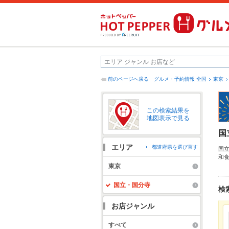
前のページへ戻る
グルメ・予約情報 全国
東京
この検索結果を
地図表示で見る
国
エリア
都道府県を選び直す
国
和
司
東京
ど
国立・国分寺
検
お店ジャンル
すべて