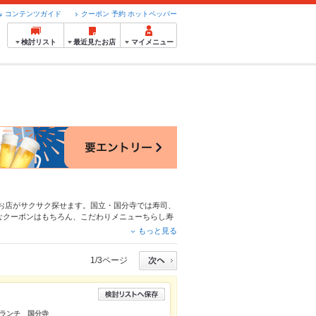
コンテンツガイド
クーポン 予約 ホットペッパー
検討リスト
最近見たお店
マイメニュー
お店がサクサク探せます。国立・国分寺では寿司、
なクーポンはもちろん、こだわりメニュー
ちらし寿
便利なネット予約が使えるお店も拡大中です。友達
もっと見る
グルメをご利用ください。
1/3ページ
ランチ 国分寺