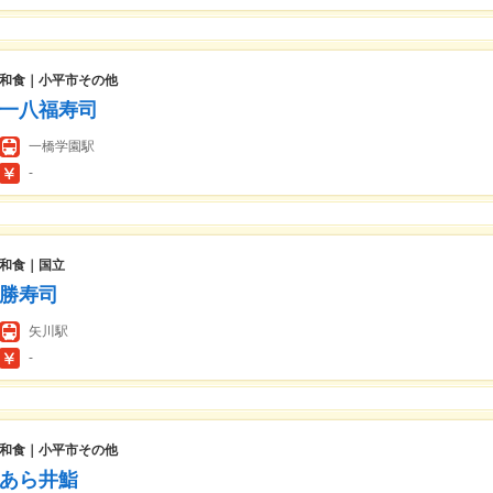
和食｜小平市その他
一八福寿司
一橋学園駅
-
和食｜国立
勝寿司
矢川駅
-
和食｜小平市その他
あら井鮨