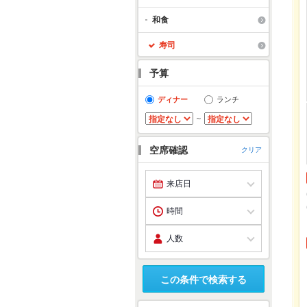
和食
寿司
予算
ディナー
ランチ
～
空席確認
クリア
この条件で検索する