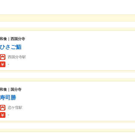
和食｜西国分寺
ひさご鮨
西国分寺駅
-
和食｜国分寺
寿司勝
恋ケ窪駅
-