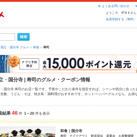
よくある問い合わせ
ようこそ、
さん
ゲスト
会員登録する（無料）
国立・国分寺 グルメ
和食
寿司
立・国分寺 | 寿司のグルメ・クーポン情報
立・国分寺 寿司のお店一覧です。予算やこだわり条件を指定すれば、シーンや気分に合った
食全般
、
うどん・そば
、
焼き鳥・鶏料理
がおすすめです。ホットペッパーグルメなら、お得
や季節のおすすめ料理など、お店の最新情報をご紹介しているので安心！24時間使える簡単
うしの飲み会にも、会社の宴会にも、デートやパーティーにもお得に便利にホットペッパー
46
索結果
件
1～20
件を表示
和食｜国分寺
寿司 テイクアウト 歓送迎会 昼宴会 お座敷個室 