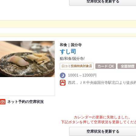
空席状況を更新する
和食｜国分寺
すし司
鮨/和食/国分寺/
口コミ投稿特典対象店
10001～12000円
西武，ＪＲ中央線国分寺駅北口より徒歩約
ネット予約の空席状況
カレンダーの更新に失敗しました。
下記ボタンを押して空席状況を更新してくだ
空席状況を更新する