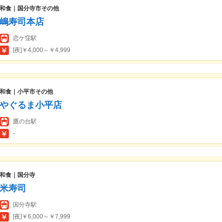
和食｜国分寺市その他
嶋寿司本店
恋ケ窪駅
[夜]￥4,000～￥4,999
和食｜小平市その他
やぐるま小平店
鷹の台駅
-
和食｜国分寺
米寿司
国分寺駅
[夜]￥6,000～￥7,999