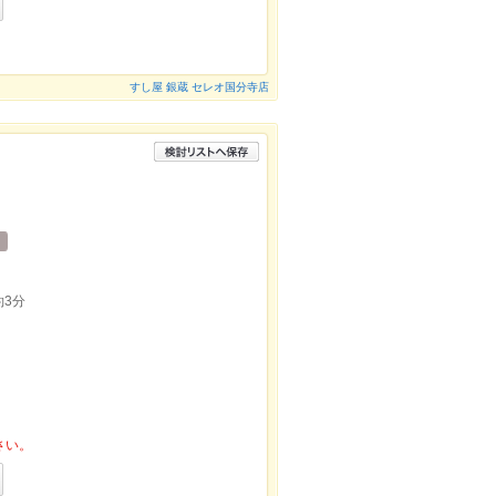
すし屋 銀蔵 セレオ国分寺店
3分
さい。