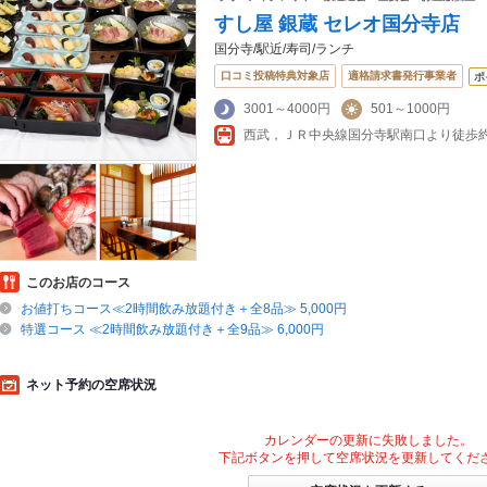
すし屋 銀蔵 セレオ国分寺店
国分寺/駅近/寿司/ランチ
口コミ投稿特典対象店
適格請求書発行事業者
ポ
3001～4000円
501～1000円
西武，ＪＲ中央線国分寺駅南口より徒歩約
このお店のコース
お値打ちコース≪2時間飲み放題付き＋全8品≫ 5,000円
特選コース ≪2時間飲み放題付き＋全9品≫ 6,000円
ネット予約の空席状況
カレンダーの更新に失敗しました。
下記ボタンを押して空席状況を更新してくだ