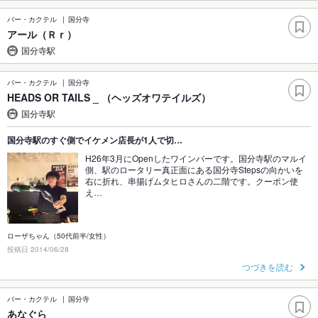
バー・カクテル
国分寺
アール（Ｒｒ）
国分寺駅
バー・カクテル
国分寺
HEADS OR TAILS _ （ヘッズオワテイルズ）
国分寺駅
国分寺駅のすぐ側でイケメン店長が1人で切…
H26年3月にOpenしたワインバーです。国分寺駅のマルイ
側、駅のロータリー真正面にある国分寺Stepsの向かいを
右に折れ、串揚げムタヒロさんの二階です。クーポン使
え…
ローザちゃん（50代前半/女性）
投稿日 2014/06/28
つづきを読む
バー・カクテル
国分寺
あなぐら