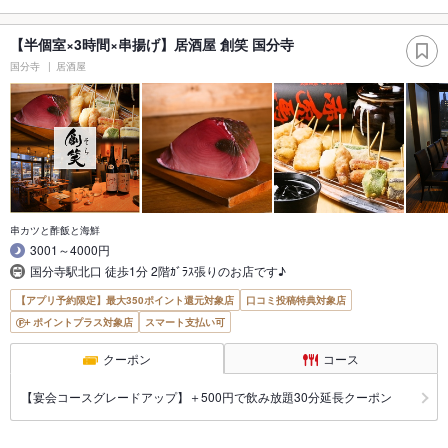
【半個室×3時間×串揚げ】居酒屋 創笑 国分寺
国分寺
居酒屋
串カツと酢飯と海鮮
3001～4000円
国分寺駅北口 徒歩1分 2階ｶﾞﾗｽ張りのお店です♪
【アプリ予約限定】最大350ポイント還元対象店
口コミ投稿特典対象店
ポイントプラス対象店
スマート支払い可
クーポン
コース
【宴会コースグレードアップ】＋500円で飲み放題30分延長クーポン