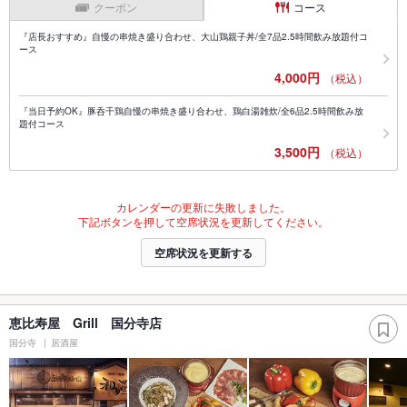
クーポン
コース
『店長おすすめ』自慢の串焼き盛り合わせ、大山鶏親子丼/全7品2.5時間飲み放題付コ
ース
4,000円
（税込）
『当日予約OK』豚呑千鶏自慢の串焼き盛り合わせ、鶏白湯雑炊/全6品2.5時間飲み放
題付コース
3,500円
（税込）
カレンダーの更新に失敗しました。
下記ボタンを押して空席状況を更新してください。
空席状況を更新する
恵比寿屋 Grill 国分寺店
国分寺
居酒屋