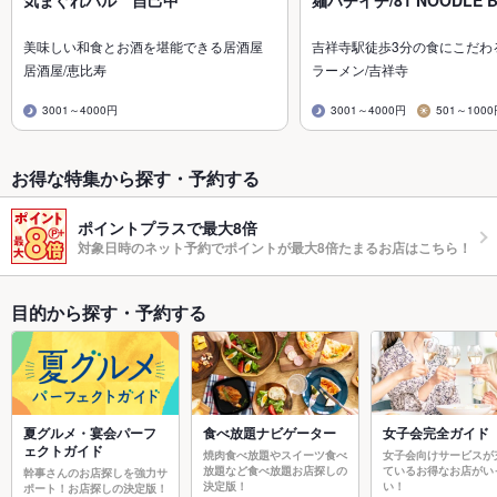
気まぐれバル 自己中
麺ハチイチ/81 NOODLE 
美味しい和食とお酒を堪能できる居酒屋
吉祥寺駅徒歩3分の食にこだわ
居酒屋/恵比寿
ラーメン/吉祥寺
3001～4000円
3001～4000円
501～100
お得な特集から探す・予約する
ポイントプラスで最大8倍
対象日時のネット予約でポイントが最大8倍たまるお店はこちら！
目的から探す・予約する
夏グルメ・宴会パーフ
食べ放題ナビゲーター
女子会完全ガイド
ェクトガイド
焼肉食べ放題やスイーツ食べ
女子会向けサービスが
放題など食べ放題お店探しの
ているお得なお店がい
幹事さんのお店探しを強力サ
決定版！
い！
ポート！お店探しの決定版！