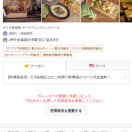
サラダ食放題×チーズフォンデュ×ステーキ
4001～5000円
JR中央線国分寺駅北口 徒歩3分
【アプリ予約限定】最大800ポイント還元対象店
口コミ投稿特典対象店
ポイントプラス対象店
適格請求書発行事業者
クーポン
コース
【幹事様必見！】6名様以上のご利用で幹事様のコース代金無料！
カレンダーの更新に失敗しました。
下記ボタンを押して空席状況を更新してください。
空席状況を更新する