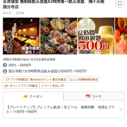
全席個室 無制限飲み放題&3時間食べ飲み放題 鶏十兵衛
国分寺店
国分寺
居酒屋
JR国分寺駅南口徒歩1分♪完全個室居酒屋
2001～3000円
国分寺駅1分!2時間単品飲み放題が2000円⇒500円!!
【アプリ予約限定】最大800ポイント還元対象店
口コミ投稿特典対象店
ポイントプラス対象店
スマート支払い可
クーポン
コース
【グレードアップ】プレミアム飲放！生ビール、銘柄焼酎、地酒をプラ
ス！1100円⇒550円