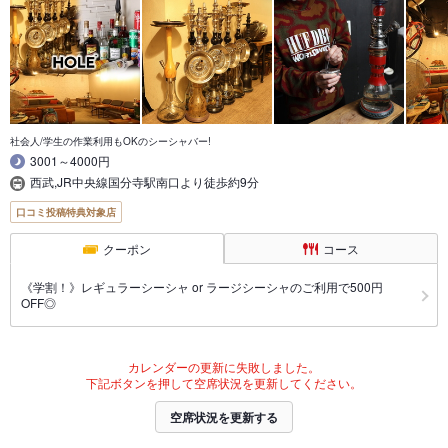
社会人/学生の作業利用もOKのシーシャバー!
3001～4000円
西武,JR中央線国分寺駅南口より徒歩約9分
口コミ投稿特典対象店
クーポン
コース
《学割！》レギュラーシーシャ or ラージシーシャのご利用で500円
OFF◎
カレンダーの更新に失敗しました。
下記ボタンを押して空席状況を更新してください。
空席状況を更新する