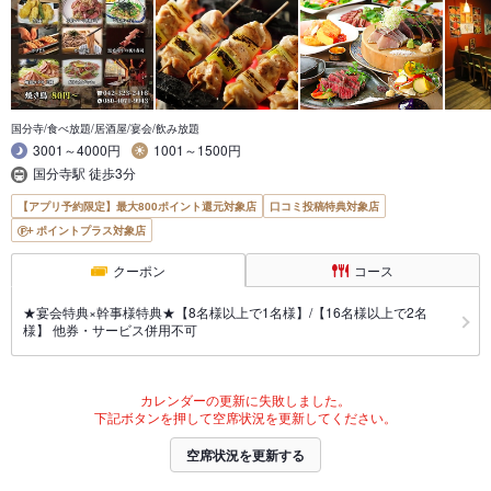
国分寺/食べ放題/居酒屋/宴会/飲み放題
3001～4000円
1001～1500円
国分寺駅 徒歩3分
【アプリ予約限定】最大800ポイント還元対象店
口コミ投稿特典対象店
ポイントプラス対象店
クーポン
コース
★宴会特典×幹事様特典★【8名様以上で1名様】/【16名様以上で2名
様】 他券・サービス併用不可
カレンダーの更新に失敗しました。
下記ボタンを押して空席状況を更新してください。
空席状況を更新する