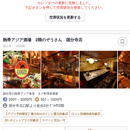
カレンダーの更新に失敗しました。
下記ボタンを押して空席状況を更新してください。
空席状況を更新する
熱帯アジア酒場 2階のぞうさん 国分寺店
国分寺
居酒屋
国分寺の熱帯アジア食堂 タイ料理居酒屋
2001～3000円
501～1000円
国分寺北口駅より徒歩3分 ﾋﾞﾙの2階
【アプリ予約限定】最大800ポイント還元対象店
口コミ投稿特典対象店
ポイントプラス対象店
スマート支払い可