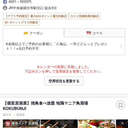
4001～5000円
JR中央線国分寺駅北口 徒歩3分
【アプリ予約限定】最大800ポイント還元対象店
口コミ投稿特典対象店
ポイントプラス対象店
クーポン
コース
6名様以上でご予約のお客様に「八海山」一升どどんッとプレゼン
ト！！※当日予約不可
カレンダーの更新に失敗しました。
下記ボタンを押して空席状況を更新してください。
空席状況を更新する
【個室居酒屋】焼鳥食べ放題 地鶏マニア鳥酒場
KOKUBUNJI
国分寺
居酒屋