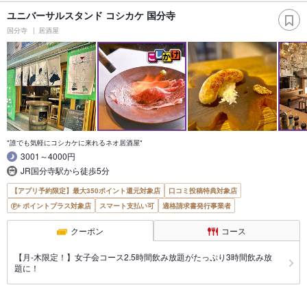
ユニバーサルスタンド コシカケ 国分寺
国分寺
居酒屋
"誰でも気軽にコシカケに来れるネオ居酒屋"
3001～4000円
JR国分寺駅から徒歩5分
【アプリ予約限定】最大350ポイント還元対象店
口コミ投稿特典対象店
ポイントプラス対象店
スマート支払い可
適格請求書発行事業者
クーポン
コース
【月-木限定！】女子会コース2.5時間飲み放題がたっぷり3時間飲み放
題に！