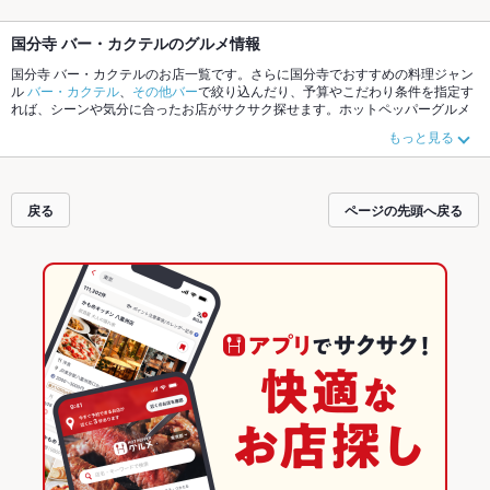
国分寺 バー・カクテルのグルメ情報
国分寺 バー・カクテルのお店一覧です。さらに国分寺でおすすめの料理ジャン
ル
バー・カクテル
、
その他バー
で絞り込んだり、予算やこだわり条件を指定す
れば、シーンや気分に合ったお店がサクサク探せます。ホットペッパーグルメ
なら、お得なクーポンはもちろん、こだわりメニューや季節のおすすめ料理な
もっと見る
ど、お店の最新情報をご紹介しているので安心！24時間使える簡単便利なネッ
ト予約が使えるお店も拡大中です。友達どうしの飲み会にも、会社の宴会に
も、デートやパーティーにもお得に便利にホットペッパーグルメをご利用くだ
さい。
戻る
ページの先頭へ戻る