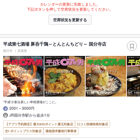
カレンダーの更新に失敗しました。
下記ボタンを押して空席状況を更新してください。
空席状況を更新する
平成第七酒場 豚呑千鶏～とんとんちどり～ 国分寺店
国分寺
居酒屋
“平成”が創る新しい串焼酒場がここに。
2001～3000円
JR国分寺駅から徒歩1分
【アプリ予約限定】最大800ポイント還元対象店
口コミ投稿特典対象店
ポイントプラス対象店
適格請求書発行事業者