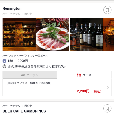
Remington
バー・カクテル
国分寺
バー/ショットバー/ウィスキー/生ビール
1501～2000円
西武,JR中央線国分寺駅南口より徒歩約3分
クーポン
コース
【2時間】ウィスキー10種以上飲み放題！
2,200円
（税込）
バー・カクテル
国分寺
BEER CAFE GAMBRINUS