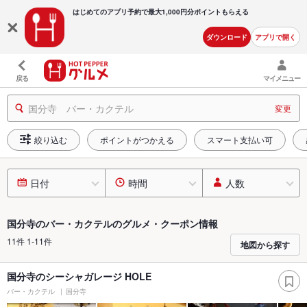
はじめてのアプリ予約で最大
1,000円分ポイントもらえる
ダウンロード
アプリで開く
戻る
マイメニュー
国分寺 バー・カクテル
変更
絞り込む
ポイントがつかえる
スマート支払い可
日付
時間
人数
国分寺のバー・カクテルのグルメ・クーポン情報
11件 1-11件
地図から探す
国分寺のシーシャガレージ HOLE
バー・カクテル
国分寺