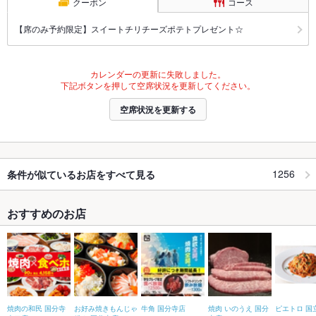
クーポン
コース
【席のみ予約限定】スイートチリチーズポテトプレゼント☆
カレンダーの更新に失敗しました。
下記ボタンを押して空席状況を更新してください。
空席状況を更新する
1256
条件が似ているお店をすべて見る
おすすめのお店
焼肉の和民 国分寺
お好み焼きもんじゃ
牛角 国分寺店
焼肉 いのうえ 国分
ピエトロ 国