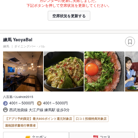
カレンダーの更新に失敗しました。
下記ボタンを押して空席状況を更新してください。
空席状況を更新する
練馬 YaoyaBal
練馬
ダイニングバー・バル
八百屋バルsince2015
4001～5000円
4001～5000円
西武池袋線 大江戸線 練馬駅 徒歩3分
【アプリ予約限定】最大800ポイント還元対象店
口コミ投稿特典対象店
適格請求書発行事業者
クーポン
コース