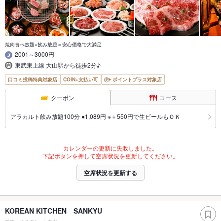
焼肉食べ放題×飲み放題＝安心価格で大満足
2001～3000円
東武東上線 大山駅から徒歩2分♪
口コミ投稿特典対象店
COIN+支払い可
ポイントプラス対象店
クーポン
コース
アラカルト飲み放題100分 ●1,089円 ※＋550円で生ビールもＯＫ
カレンダーの更新に失敗しました。
下記ボタンを押して空席状況を更新してください。
空席状況を更新する
KOREAN KITCHEN SANKYU