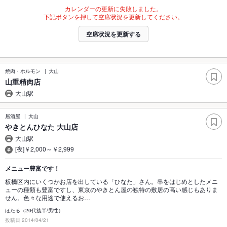
カレンダーの更新に失敗しました。
下記ボタンを押して空席状況を更新してください。
空席状況を更新する
焼肉・ホルモン
大山
山重精肉店
大山駅
居酒屋
大山
やきとんひなた 大山店
大山駅
[夜]￥2,000～￥2,999
メニュー豊富です！
板橋区内にいくつかお店を出している「ひなた」さん。串をはじめとしたメニ
ューの種類も豊富ですし、東京のやきとん屋の独特の敷居の高い感じもありま
せん。色々な用途で使えるお…
ほたる（20代後半/男性）
投稿日 2014/04/21