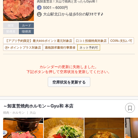
肉卸直営店！大山で焼肉と言ったらGyu和！
5001～6000円
大山駅北口から徒歩5分の駅ﾁｶです♪
個室
カード
禁煙席
喫煙席
【アプリ予約限定】最大800ポイント還元対象店
口コミ投稿特典対象店
COIN+支払い可
ポイントプラス対象店
適格請求書発行事業者
ネット予約可
カレンダーの更新に失敗しました。
下記ボタンを押して空席状況を更新してください。
空席状況を更新する
～卸直営焼肉ホルモン～Gyu和 本店
焼肉・ホルモン
大山