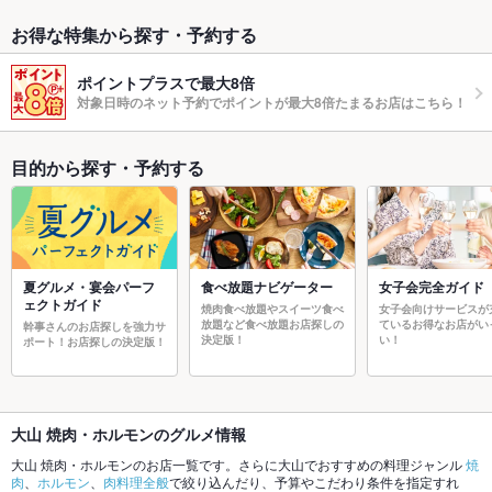
お得な特集から探す・予約する
ポイントプラスで最大8倍
対象日時のネット予約でポイントが最大8倍たまるお店はこちら！
目的から探す・予約する
夏グルメ・宴会パーフ
食べ放題ナビゲーター
女子会完全ガイド
ェクトガイド
焼肉食べ放題やスイーツ食べ
女子会向けサービスが
放題など食べ放題お店探しの
ているお得なお店がい
幹事さんのお店探しを強力サ
決定版！
い！
ポート！お店探しの決定版！
大山 焼肉・ホルモンのグルメ情報
大山 焼肉・ホルモンのお店一覧です。さらに大山でおすすめの料理ジャンル
焼
肉
、
ホルモン
、
肉料理全般
で絞り込んだり、予算やこだわり条件を指定すれ