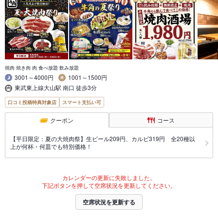
焼肉 焼き肉 肉 食べ放題 飲み放題
3001～4000円
1001～1500円
東武東上線大山駅 南口 徒歩3分
口コミ投稿特典対象店
スマート支払い可
クーポン
コース
【平日限定：夏の大焼肉祭】生ビール209円、カルビ319円 全20種以
上が何杯・何皿でも特別価格！
カレンダーの更新に失敗しました。
下記ボタンを押して空席状況を更新してください。
空席状況を更新する