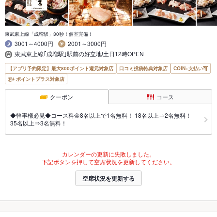
東武東上線「成増駅」30秒！個室完備！
3001～4000円
2001～3000円
東武東上線｢成増駅｣駅前の好立地!土日12時OPEN
【アプリ予約限定】最大800ポイント還元対象店
口コミ投稿特典対象店
COIN+支払い可
ポイントプラス対象店
クーポン
コース
◆幹事様必見◆コース料金8名以上で1名無料！ 18名以上⇒2名無料！
35名以上⇒3名無料！
カレンダーの更新に失敗しました。
下記ボタンを押して空席状況を更新してください。
空席状況を更新する