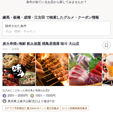
条件が似ているお店から探してみませんか？
練馬・板橋・成増・江古田 で検索したグルメ・クーポン情報
除外された条件
大山 焼肉・ホルモン
炭火串焼×海鮮 飲み放題 焼鳥居酒屋 味斗 大山店
大山
居酒屋
仕入れにこだわった焼き鳥と刺身のお店♪
2001～3000円
1001～1500円
東武東上線大山駅北口より徒歩1分
【アプリ予約限定】最大800ポイント還元対象店
口コミ投稿特典対象店