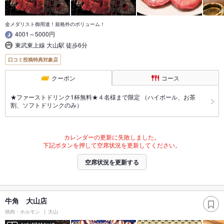
金メダリスト御用達！規格外のボリューム！
4001～5000円
東武東上線 大山駅 徒歩6分
口コミ投稿特典対象店
クーポン
コース
★ファーストドリンク1杯無料★４名様まで限定 （ハイボール、お茶
割、ソフトドリンクのみ）
カレンダーの更新に失敗しました。
下記ボタンを押して空席状況を更新してください。
空席状況を更新する
牛角 大山店
焼肉・ホルモン
大山