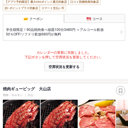
【アプリ予約限定】最大350ポイント還元対象店
口コミ投稿特典対象店
ポイントプラス対象店
スマート支払い可
クーポン
コース
学生様限定！90品焼肉食べ放題100分3480円 ＋アルコール飲放
50％OFF/ソフドリ飲放690円が無料
カレンダーの更新に失敗しました。
下記ボタンを押して空席状況を更新してください。
空席状況を更新する
焼肉ギュービッグ 大山店
焼肉・ホルモン
大山