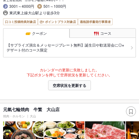
3001～4000円
501～1000円
東武東上線大山駅より徒歩3分
口コミ投稿特典対象店
ポイントプラス対象店
適格請求書発行事業者
クーポン
コース
【サプライズ演出＆メッセージプレート無料】誕生日や歓送迎会に◎※
デザート付のコース限定
カレンダーの更新に失敗しました。
下記ボタンを押して空席状況を更新してください。
空席状況を更新する
元氣七輪焼肉 牛繁 大山店
焼肉・ホルモン
大山