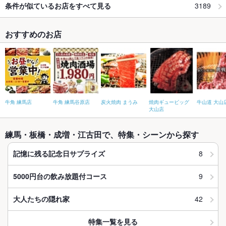
3189
条件が似ているお店をすべて見る
おすすめのお店
牛角 練馬店
牛角 練馬谷原店
炭火焼肉 まうみ
焼肉ギュービッグ
牛山道 大山
大山店
練馬・板橋・成増・江古田で、特集・シーンから探す
8
記憶に残る記念日サプライズ
9
5000円台の飲み放題付コース
42
大人たちの隠れ家
特集一覧を見る