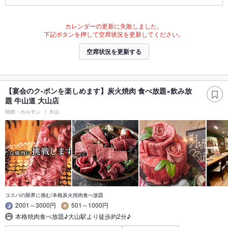
カレンダーの更新に失敗しました。
下記ボタンを押して空席状況を更新してください。
空席状況を更新する
【宴会のク-ポンを楽しめます】炭火焼肉 食べ放題×飲み放
題 牛山道 大山店
焼肉・ホルモン
大山
コスパの限界に挑む/本格炭火焼肉食べ放題
2001～3000円
501～1000円
本格焼肉食べ放題♪大山駅より徒歩約2分♪