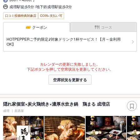
成増駅徒歩5分 /地下鉄成増駅徒歩3分
口コミ投稿特典対象店
COIN+支払い可
クーポン
コース
HOTPEPPERご予約限定♪対象ドリンク1杯サービス！【月～金利用
OK】
カレンダーの更新に失敗しました。
下記ボタンを押して空席状況を更新してください。
空席状況を更新する
隠れ家個室×炭火鶏焼き×濃厚水炊き鍋 鶏まる 成増店
成増
居酒屋