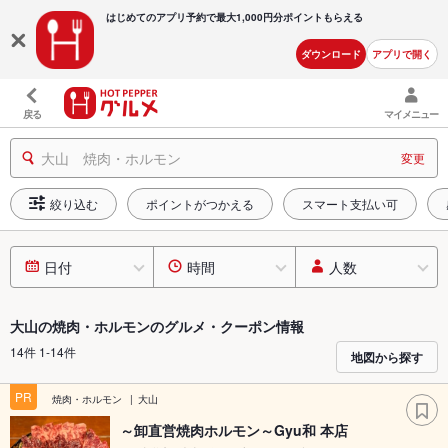
はじめてのアプリ予約で最大
1,000円分ポイントもらえる
ダウンロード
アプリで開く
戻る
マイメニュー
大山 焼肉・ホルモン
変更
絞り込む
ポイントがつかえる
スマート支払い可
日付
時間
人数
大山の焼肉・ホルモンのグルメ・クーポン情報
14件 1-14件
地図から探す
PR
焼肉・ホルモン
大山
～卸直営焼肉ホルモン～Gyu和 本店