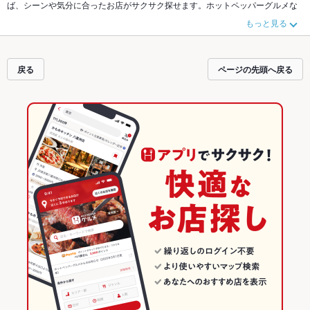
ば、シーンや気分に合ったお店がサクサク探せます。ホットペッパーグルメな
ら、お得なクーポンはもちろん、こだわりメニュー
牛タン
、
炭火焼
や季節のお
もっと見る
すすめ料理など、お店の最新情報をご紹介しているので安心！24時間使える簡
単便利なネット予約が使えるお店も拡大中です。友達どうしの飲み会にも、会
社の宴会にも、デートやパーティーにもお得に便利にホットペッパーグルメを
ご利用ください。
戻る
ページの先頭へ戻る