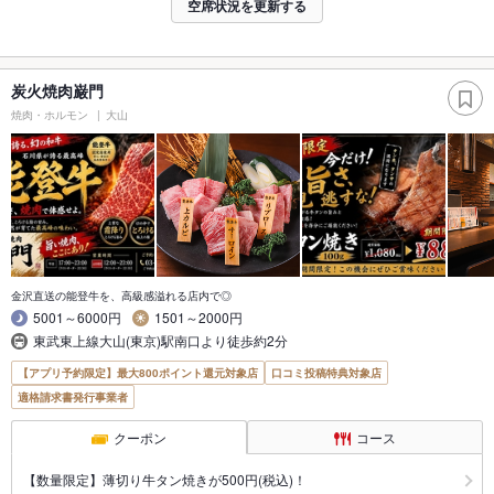
空席状況を更新する
炭火焼肉巌門
焼肉・ホルモン
大山
金沢直送の能登牛を、高級感溢れる店内で◎
5001～6000円
1501～2000円
東武東上線大山(東京)駅南口より徒歩約2分
【アプリ予約限定】最大800ポイント還元対象店
口コミ投稿特典対象店
適格請求書発行事業者
クーポン
コース
【数量限定】薄切り牛タン焼きが500円(税込)！