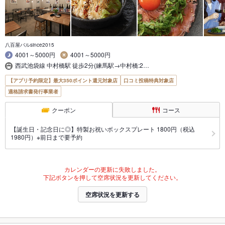
八百屋バルsince2015
4001～5000円
4001～5000円
西武池袋線 中村橋駅 徒歩2分(練馬駅→中村橋:2…
【アプリ予約限定】最大350ポイント還元対象店
口コミ投稿特典対象店
適格請求書発行事業者
クーポン
コース
【誕生日・記念日に◎】特製お祝いボックスプレート 1800円（税込
1980円）※前日まで要予約
カレンダーの更新に失敗しました。
下記ボタンを押して空席状況を更新してください。
空席状況を更新する