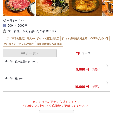
2月24日オープン！
5001～6000円
大山駅北口から徒歩5分の駅ﾁｶです♪
【アプリ予約限定】最大800ポイント還元対象店
口コミ投稿特典対象店
COIN+支払い可
ポイントプラス対象店
適格請求書発行事業者
クーポン
コース
Gyu和 飲み放題付きコース
5,980円
（税込）
Gyu和・極コース
10,000円
（税込）
カレンダーの更新に失敗しました。
下記ボタンを押して空席状況を更新してください。