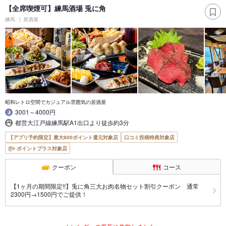
【全席喫煙可】練馬酒場 兎に角
練馬
居酒屋
昭和レトロ空間でカジュアル雰囲気の居酒屋
3001～4000円
都営大江戸線練馬駅A1出口より徒歩約3分
【アプリ予約限定】最大800ポイント還元対象店
口コミ投稿特典対象店
ポイントプラス対象店
クーポン
コース
【1ヶ月の期間限定!!】兎に角三大お肉名物セット割引クーポン 通常
2300円→1500円でご提供！