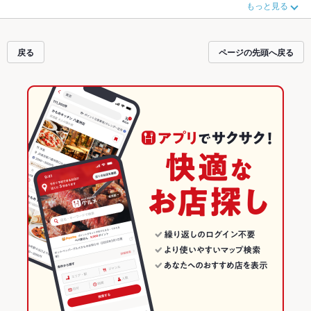
もっと見る
季節のおすすめ料理など、お店の最新情報をご紹介しているので安心！24時間
使える簡単便利なネット予約が使えるお店も拡大中です。友達どうしの飲み会
にも、会社の宴会にも、デートやパーティーにもお得に便利にホットペッパー
グルメをご利用ください。
戻る
ページの先頭へ戻る