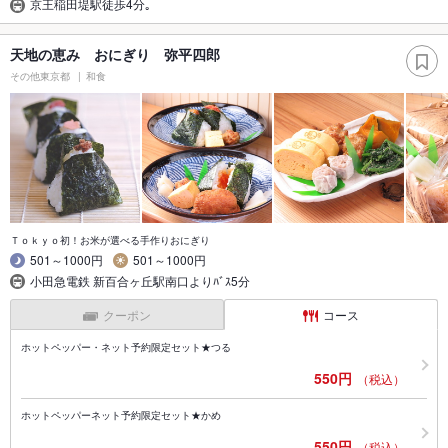
京王稲田堤駅徒歩4分｡
天地の恵み おにぎり 弥平四郎
その他東京都
和食
Ｔｏｋｙｏ初！お米が選べる手作りおにぎり
501～1000円
501～1000円
小田急電鉄 新百合ヶ丘駅南口よりﾊﾞｽ5分
クーポン
コース
ホットペッパー・ネット予約限定セット★つる
550円
（税込）
ホットペッパーネット予約限定セット★かめ
550円
（税込）