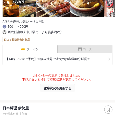
久米川の美味しい楽しいやきとり屋！
3001～4000円
西武新宿線久米川駅南口より徒歩約2分
口コミ投稿特典対象店
クーポン
コース
【14時～17時ご予約】☆飲み放題ご注文のお客様30分延長☆
カレンダーの更新に失敗しました。
下記ボタンを押して空席状況を更新してください。
空席状況を更新する
日本料理 伊勢屋
その他東京都
和食