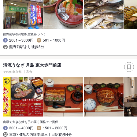
熊野前駅/鮨/海鮮/居酒屋/ランチ
2001～3000円
501～1000円
熊野前駅より徒歩3分
清流うなぎ 月島 東大赤門前店
その他東京都
和食
肉厚で大きな鰻を手の届く価格でご提供
3001～4000円
1501～2000円
東京ﾒﾄﾛ丸の内線本郷三丁目駅徒歩4分