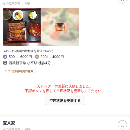
その他東京都
和食
ふわふわ×肉厚の鰻料理を贅沢に味わう
5001～6000円
3001～4000円
西武新宿線 小平駅 徒歩4分
口コミ投稿特典対象店
カレンダーの更新に失敗しました。
下記ボタンを押して空席状況を更新してください。
空席状況を更新する
宝来家
その他東京都
和食