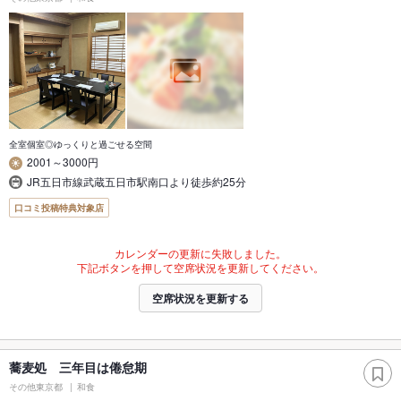
全室個室◎ゆっくりと過ごせる空間
2001～3000円
JR五日市線武蔵五日市駅南口より徒歩約25分
口コミ投稿特典対象店
カレンダーの更新に失敗しました。
下記ボタンを押して空席状況を更新してください。
空席状況を更新する
蕎麦処 三年目は倦怠期
その他東京都
和食