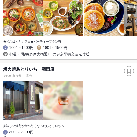
★和ごはんとカフェ★パーティープラン有
1001～1500円
1001～1500円
都道59号線(多摩大橋通り)の伊奈平橋交差点付近…
炭火焼鳥とりいち 羽田店
その他東京都
和食
美味しい焼鳥が食べたくなったらとりいちへ
2001～3000円