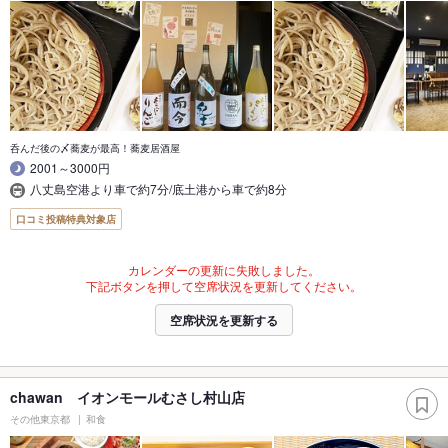
呑んだ後の〆蕎麦が最高！蕎麦居酒屋
2001～3000円
八丈島空港より車で約7分/底土港から車で約8分
口コミ投稿特典対象店
カレンダーの更新に失敗しました。
下記ボタンを押して空席状況を更新してください。
空席状況を更新する
chawan イオンモールむさし村山店
その他東京都
和食