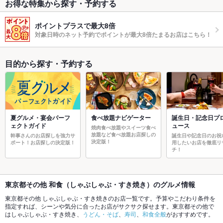
お得な特集から探す・予約する
ポイントプラスで最大8倍
対象日時のネット予約でポイントが最大8倍たまるお店はこちら！
目的から探す・予約する
夏グルメ・宴会パーフ
食べ放題ナビゲーター
誕生日・記念日プ
ェクトガイド
ュース
焼肉食べ放題やスイーツ食べ
放題など食べ放題お店探しの
幹事さんのお店探しを強力サ
誕生日や記念日のお祝
決定版！
ポート！お店探しの決定版！
用したいお店を徹底リ
チ！
東京都その他 和食（しゃぶしゃぶ・すき焼き）のグルメ情報
東京都その他 しゃぶしゃぶ・すき焼きのお店一覧です。予算やこだわり条件を
指定すれば、シーンや気分に合ったお店がサクサク探せます。東京都その他で
はしゃぶしゃぶ・すき焼き、
うどん・そば
、
寿司
、
和食全般
がおすすめです。
ホットペッパーグルメなら、お得なクーポンはもちろん、こだわりメニューや