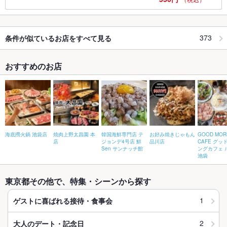
373
条件が似ているお店をすべて見る
おすすめのお店
海底撈火鍋 池袋店
焼肉上野太昌園 本
韓国海鮮専門店 テ
お好み焼きじゃもん
GOOD MOR
店
ジョンデ4号店 鮮
品川店
CAFE グッ
Sen サンナッチ館
ングカフェ 
池袋
東京都その他で、特集・シーンから探す
1
ゲストに喜ばれる接待・食事会
2
大人のデート・記念日