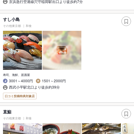
京浜急行空港線穴守稲荷駅出口より徒歩約7分
すし小島
その他東京都
和食
寿司、海鮮、居酒屋
3001～4000円
1501～2000円
西武小平駅北口より徒歩約39分
口コミ投稿特典対象店
直鮨
その他東京都
和食