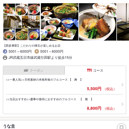
【西多摩郡】こだわりの懐石が楽しめるお店
5001～6000円
5001～6000円
JR武蔵五日市線武蔵引田駅より徒歩15分
クーポン
コース
<<一番人気>>天然素材の本格和食のフルコース 【 舞 】
5,500円
（税込）
<<当店おすすめ>>慶事や接待におすすめのフルコース 【 雅 】
8,800円
（税込）
うな圭