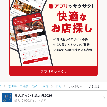
京
恵比寿・中目黒・代官山・広尾
和食
しゃぶしゃぶ・すき焼き
夏のポイント還元祭2026
最大15,000ポイント還元