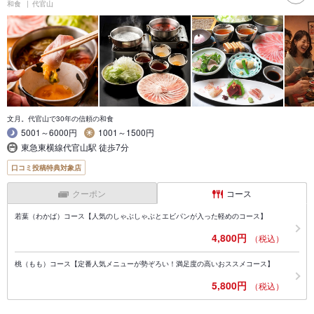
和食
代官山
文月。代官山で30年の信頼の和食
5001～6000円
1001～1500円
東急東横線代官山駅 徒歩7分
口コミ投稿特典対象店
クーポン
コース
若葉（わかば）コース【人気のしゃぶしゃぶとエビパンが入った軽めのコース】
4,800円
（税込）
桃（もも）コース【定番人気メニューが勢ぞろい！満足度の高いおススメコース】
5,800円
（税込）