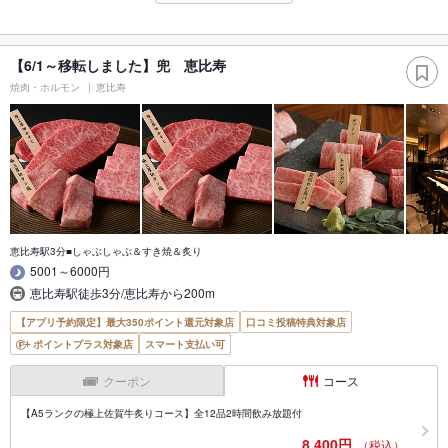
【6/1～移転しました】兜 恵比寿
焼肉・ホルモン
恵比寿
恵比寿駅3分■しゃぶしゃぶ＆すき焼＆炙り
5001～6000円
恵比寿駅徒歩3分/恵比寿から200m
【アプリ予約限定】最大350ポイント還元対象店
口コミ投稿特典対象店
ポイントプラス対象店
スマート支払い可
クーポン
コース
【A5ランクの極上佐賀牛炙りコース】全12品2時間飲み放題付
8,400円
（税込）