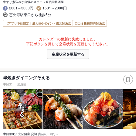
牛すじ煮込みが自慢のスポーツ観戦◎居酒屋
2001～3000円
1501～2000円
恵比寿駅東口から徒歩5分
【アプリ予約限定】最大800ポイント還元対象店
口コミ投稿特典対象店
カレンダーの更新に失敗しました。
下記ボタンを押して空席状況を更新してください。
空席状況を更新する
串焼きダイニングそえる
中目黒
居酒屋
中目黒3分 完全個室 貸切 宴会4,000円～