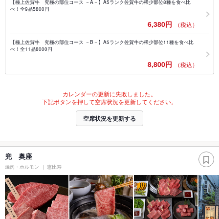
【極上佐賀牛 究極の部位コース －A－】A5ランク佐賀牛の稀少部位8種を食べ比
べ！全9品5800円
6,380円
（税込）
【極上佐賀牛 究極の部位コース －B－】A5ランク佐賀牛の稀少部位11種を食べ比
べ！全11品8000円
8,800円
（税込）
カレンダーの更新に失敗しました。
下記ボタンを押して空席状況を更新してください。
空席状況を更新する
兜 奥座
焼肉・ホルモン
恵比寿