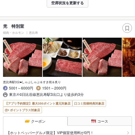
空席状況を更新する
兜 特別室
焼肉・ホルモン
恵比寿
恵比寿駅3分■しゃぶしゃぶ＆すき焼＆炙り
5001～6000円
1501～2000円
東京ﾒﾄﾛ日比谷線恵比寿駅3出口より徒歩約3分
【アプリ予約限定】最大350ポイント還元対象店
口コミ投稿特典対象店
ポイントプラス対象店
クーポン
コース
【ホットペッパーグルメ限定】VIP個室使用料が0円！