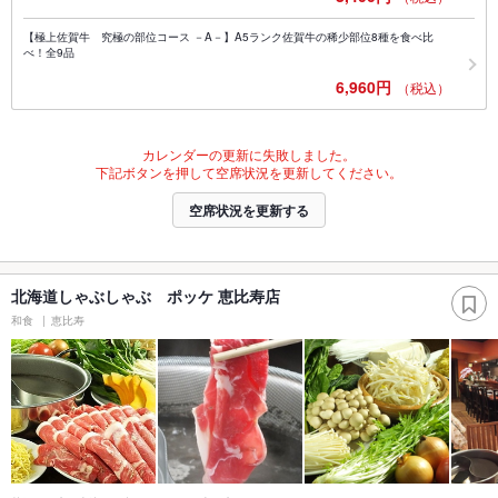
【極上佐賀牛 究極の部位コース －A－】A5ランク佐賀牛の稀少部位8種を食べ比
べ！全9品
6,960円
（税込）
カレンダーの更新に失敗しました。
下記ボタンを押して空席状況を更新してください。
空席状況を更新する
北海道しゃぶしゃぶ ポッケ 恵比寿店
和食
恵比寿