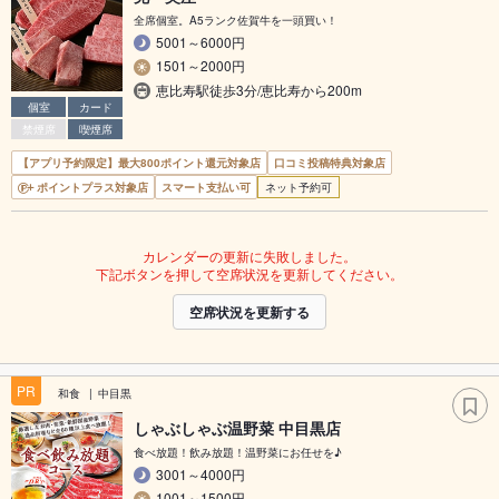
全席個室。A5ランク佐賀牛を一頭買い！
5001～6000円
1501～2000円
恵比寿駅徒歩3分/恵比寿から200m
個室
カード
禁煙席
喫煙席
【アプリ予約限定】最大800ポイント還元対象店
口コミ投稿特典対象店
ポイントプラス対象店
スマート支払い可
ネット予約可
カレンダーの更新に失敗しました。
下記ボタンを押して空席状況を更新してください。
空席状況を更新する
PR
和食
中目黒
しゃぶしゃぶ温野菜 中目黒店
食べ放題！飲み放題！温野菜にお任せを♪
3001～4000円
1001～1500円