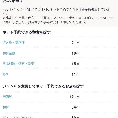
お店を探す
ホットペッパーグルメでは便利なネット予約できるお店を多数掲載していま
す。
恵比寿・中目黒・代官山・広尾エリアでネット予約できるお店をジャンルごと
に集計しました。お店選びの参考に是非活用してください。
ネット予約できる和食を探す
21
焼き鳥・鶏料理
件
19
和食全般
件
15
日本料理・懐石・割烹
件
11
寿司
件
ジャンルを変更してネット予約できるお店を探す
191
居酒屋
件
84
和食
件
80
ダイニングバー・バル