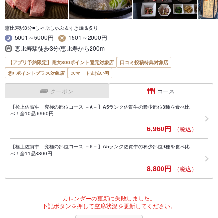
恵比寿駅3分■しゃぶしゃぶ＆すき焼＆炙り
5001～6000円
1501～2000円
恵比寿駅徒歩3分/恵比寿から200m
【アプリ予約限定】最大800ポイント還元対象店
口コミ投稿特典対象店
ポイントプラス対象店
スマート支払い可
クーポン
コース
【極上佐賀牛 究極の部位コース －A－】A5ランク佐賀牛の稀少部位8種を食べ比
べ！全10品 6960円
6,960円
（税込）
【極上佐賀牛 究極の部位コース －B－】A5ランク佐賀牛の稀少部位9種を食べ比
べ！全11品8800円
8,800円
（税込）
カレンダーの更新に失敗しました。
下記ボタンを押して空席状況を更新してください。