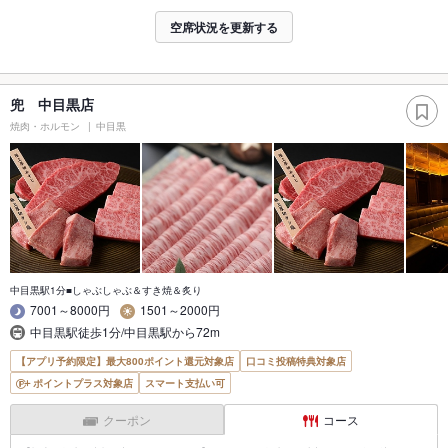
空席状況を更新する
兜 中目黒店
焼肉・ホルモン
中目黒
中目黒駅1分■しゃぶしゃぶ＆すき焼＆炙り
7001～8000円
1501～2000円
中目黒駅徒歩1分/中目黒駅から72m
【アプリ予約限定】最大800ポイント還元対象店
口コミ投稿特典対象店
ポイントプラス対象店
スマート支払い可
クーポン
コース