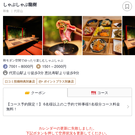
しゃぶしゃぶ龍樹
和食
代官山
和モダン空間でゆったり楽しむしゃぶしゃぶ
7001～8000円
1501～2000円
代官山駅より徒歩3分 恵比寿駅より徒歩9分
口コミ投稿特典対象店
ポイントプラス対象店
クーポン
コース
【コース予約限定！】 6名様以上のご予約で幹事様1名様分コース料金
無料！
カレンダーの更新に失敗しました。
下記ボタンを押して空席状況を更新してください。