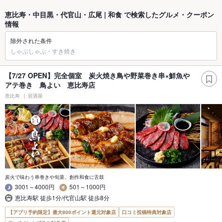
恵比寿・中目黒・代官山・広尾 | 和食 で検索したグルメ・クーポン
情報
除外された条件
しゃぶしゃぶ・すき焼き
【7/27 OPEN】完全個室 炭火焼き鳥や野菜巻き串×鮮魚や
アテ巻き 鳥よい 恵比寿店
恵比寿
居酒屋
炭火で味わう串巻きや旬菜、創作和食に舌鼓
3001～4000円
501～1000円
恵比寿駅 徒歩1分/代官山駅 徒歩8分
【アプリ予約限定】最大800ポイント還元対象店
口コミ投稿特典対象店