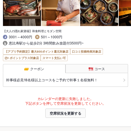
【大人の隠れ家酒場】和食料理とモダン空間
3001～4000円
501～1000円
恵比寿駅から徒歩2分 3時間飲み放題付3500円~
【アプリ予約限定】最大800ポイント還元対象店
口コミ投稿特典対象店
ポイントプラス対象店
スマート支払い可
クーポン
コース
幹事様必見!!8名様以上コースをご予約で幹事１名様無料！
カレンダーの更新に失敗しました。
下記ボタンを押して空席状況を更新してください。
空席状況を更新する