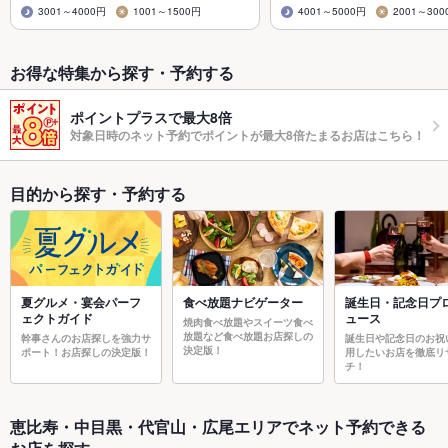
3001～4000円
1001～1500円
4001～5000円
2001～300
お得な特集から探す・予約する
ポイントプラスで最大8倍
対象日時のネット予約でポイントが最大8倍たまるお店はこちら！
目的から探す・予約する
夏グルメ・宴会パーフ
食べ放題ナビゲーター
誕生日・記念日プ
ェクトガイド
ュース
焼肉食べ放題やスイーツ食べ
放題など食べ放題お店探しの
幹事さんのお店探しを強力サ
誕生日や記念日のお祝
決定版！
ポート！お店探しの決定版！
用したいお店を徹底リ
チ！
恵比寿・中目黒・代官山・広尾エリアでネット予約できる