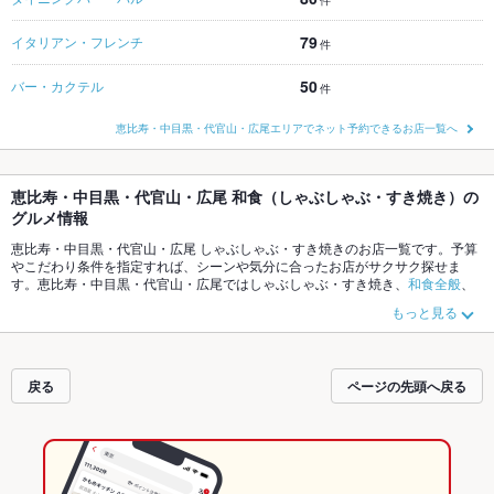
件
79
イタリアン・フレンチ
件
50
バー・カクテル
件
恵比寿・中目黒・代官山・広尾エリアでネット予約できるお店一覧へ
恵比寿・中目黒・代官山・広尾 和食（しゃぶしゃぶ・すき焼き）の
グルメ情報
恵比寿・中目黒・代官山・広尾 しゃぶしゃぶ・すき焼きのお店一覧です。予算
やこだわり条件を指定すれば、シーンや気分に合ったお店がサクサク探せま
す。恵比寿・中目黒・代官山・広尾ではしゃぶしゃぶ・すき焼き、
和食全般
、
寿司
、
日本料理・懐石・割烹
がおすすめです。ホットペッパーグルメなら、お
もっと見る
得なクーポンはもちろん、こだわりメニュー
しゃぶしゃぶ
、
すき焼き
や季節の
おすすめ料理など、お店の最新情報をご紹介しているので安心！24時間使える
簡単便利なネット予約が使えるお店も拡大中です。友達どうしの飲み会にも、
会社の宴会にも、デートやパーティーにもお得に便利にホットペッパーグルメ
戻る
ページの先頭へ戻る
をご利用ください。