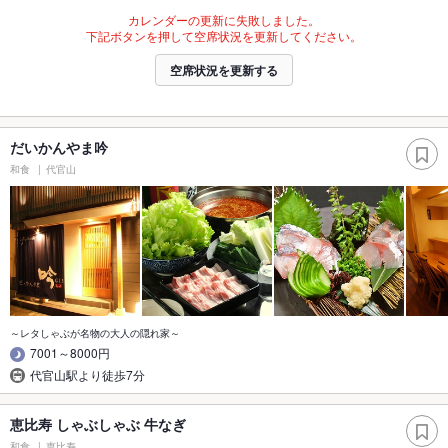
カレンダーの更新に失敗しました。
下記ボタンを押して空席状況を更新してください。
空席状況を更新する
だいかんやま吟
和食
代官山
～レタしゃぶが名物の大人の隠れ家～
7001～8000円
代官山駅より徒歩7分
恵比寿 しゃぶしゃぶ 牛なぎ
和食
恵比寿