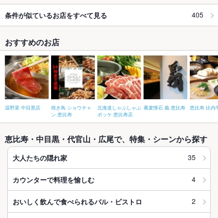
405
条件が似ているお店をすべて見る
おすすめのお店
温野菜 中目黒店
焼き鳥 ショウチャ
北海道しゃぶしゃぶ
蕎麦懐石 義 恵比寿
恵比寿 比内
ン 恵比寿
ポッケ 恵比寿店
恵比寿・中目黒・代官山・広尾で、特集・シーンから探す
35
大人たちの隠れ家
4
カウンターで料理を愉しむ
2
おいしく飲んで食べられるバル・ビストロ