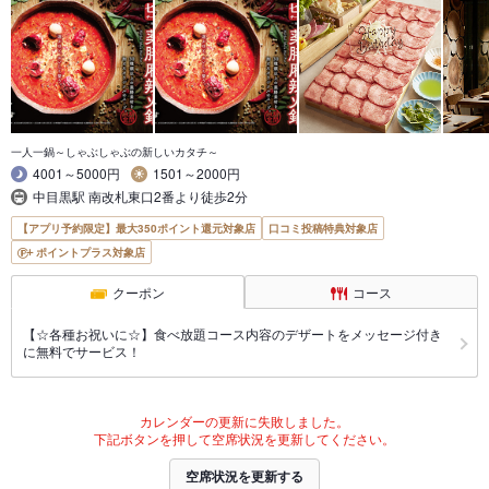
一人一鍋～しゃぶしゃぶの新しいカタチ～
4001～5000円
1501～2000円
中目黒駅 南改札東口2番より徒歩2分
【アプリ予約限定】最大350ポイント還元対象店
口コミ投稿特典対象店
ポイントプラス対象店
クーポン
コース
【☆各種お祝いに☆】食べ放題コース内容のデザートをメッセージ付き
に無料でサービス！
カレンダーの更新に失敗しました。
下記ボタンを押して空席状況を更新してください。
空席状況を更新する