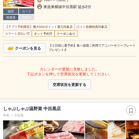
東急東横線中目黒駅 徒歩2分
個室
カード
禁煙席
喫煙席
【アプリ予約限定】最大800ポイント還元対象店
口コミ投稿特典対象店
スマート支払い可
ネット予約可
クーポンあり
【２日前に要予約】食べ放題ご利用でアニバーサリープレート
クーポンを見る
プレゼント♪
カレンダーの更新に失敗しました。
下記ボタンを押して空席状況を更新してください。
空席状況を更新する
しゃぶしゃぶ温野菜 中目黒店
和食
中目黒