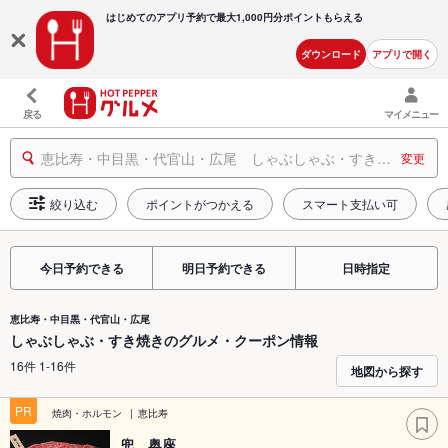
はじめてのアプリ予約で最大
1,000円分ポイントもらえる
ダウンロード
アプリで開く
戻る
マイメニュー
恵比寿・中目黒・代官山・広尾 しゃぶしゃぶ・すき焼き
変更
絞り込む
ポイントがつかえる
スマート支払い可
今日予約できる
明日予約できる
日時指定
恵比寿・中目黒・代官山・広尾
しゃぶしゃぶ・すき焼きのグルメ・クーポン情報
16件 1-16件
地図から探す
PR
焼肉・ホルモン
恵比寿
兜 奥座