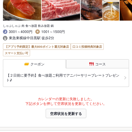
しゃぶしゃぶ 肉 食べ放題 飲み放題 鍋
3001～4000円
1001～1500円
東急東横線中目黒駅 徒歩2分
【アプリ予約限定】最大800ポイント還元対象店
口コミ投稿特典対象店
スマート支払い可
クーポン
コース
【２日前に要予約】食べ放題ご利用でアニバーサリープレートプレゼン
ト♪
カレンダーの更新に失敗しました。
下記ボタンを押して空席状況を更新してください。
空席状況を更新する