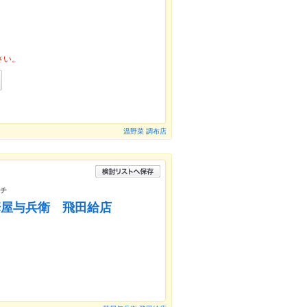
さい。
温野菜 調布店
ンチ
華屋与兵衛 飛田給店