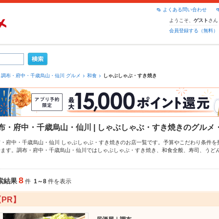
よくある問い合わせ
ようこそ、
さん
ゲスト
会員登録する（無料）
調布・府中・千歳烏山・仙川 グルメ
和食
しゃぶしゃぶ・すき焼き
布・府中・千歳烏山・仙川 | しゃぶしゃぶ・すき焼きのグルメ
布・府中・千歳烏山・仙川 しゃぶしゃぶ・すき焼きのお店一覧です。予算やこだわり条件を
せます。調布・府中・千歳烏山・仙川ではしゃぶしゃぶ・すき焼き、
和食全般
、
寿司
、
うど
、お得なクーポンはもちろん、こだわりメニュー
しゃぶしゃぶ
、
すき焼き
や季節のおすすめ
！24時間使える簡単便利なネット予約が使えるお店も拡大中です。友達どうしの飲み会にも
利にホットペッパーグルメをご利用ください。
8
索結果
件
1～8
件を表示
【PR】