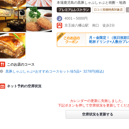
本場鹿児島の黒豚しゃぶしゃぶと焼酎・地酒
口コミ投稿特典対象店
4001～5000円
京王線八幡山駅 南口 徒歩2分
月～金限定！（祝日祝前
乾杯ドリンク×人数分プ
このお店のコース
黒豚しゃぶしゃぶ<おすすめコースセット/全5品> 3278円(税込)
ネット予約の空席状況
カレンダーの更新に失敗しました。
下記ボタンを押して空席状況を更新してくだ
空席状況を更新する