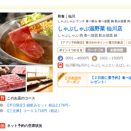
和食｜仙川
しゃぶしゃぶ ランチ 食べ飲み 食べ放題 鍋 飲み放題 肉
しゃぶしゃぶ温野菜 仙川店
しゃぶしゃぶ 肉 食べ放題 飲み放題 鍋
【アプリ予約限定】最大800ポイント還元対象店
口
ポイントつかえる
3001～4000円
1001～1500円
【２日前に要予約】食べ
レゼント♪
このお店のコース
【平日限定】鍋飲みセット 税込2,178円～
【三元豚】コース 3,718円（税込）
ネット予約の空席状況