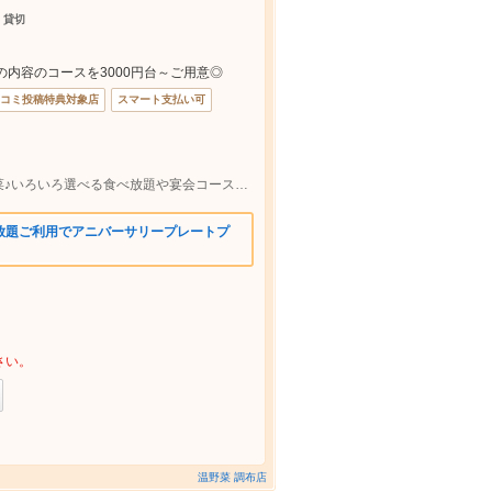
 貸切
内容のコースを3000円台～ご用意◎
コミ投稿特典対象店
スマート支払い可
しゃぶしゃぶといえばしゃぶしゃぶ温野菜♪いろいろ選べる食べ放題や宴会コースもご用意！
放題ご利用でアニバーサリープレートプ
さい。
温野菜 調布店