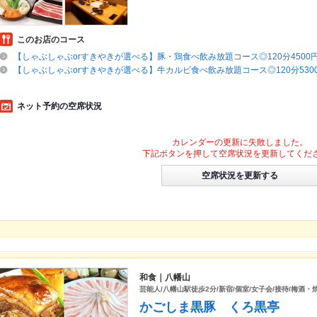
このお店のコース
【しゃぶしゃぶorすきやきが選べる】豚・鶏食べ飲み放題コース◎120分4500円
【しゃぶしゃぶorすきやきが選べる】牛カルビ食べ飲み放題コース◎120分5300
ネット予約の空席状況
カレンダーの更新に失敗しました。
下記ボタンを押して空席状況を更新してくだ
空席状況を更新する
和食｜八幡山
芸能人/八幡山駅徒歩2分/新宿/個室/女子会/接待/梅酒・焼
かごしま黒豚 くろ黒亭