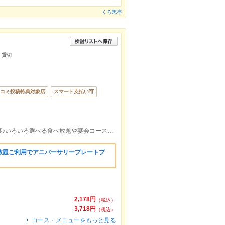
くろ黒亭
 貸切
コミ投稿特典対象店
スマート支払い可
しゃぶしゃぶといえばしゃぶしゃぶ温野菜♪いろいろ選べる食べ放題や宴会コースもご用意！
放題ご利用でアニバーサリープレートプ
2,178円
（税込）
3,718円
（税込）
コース・メニューをもっと見る