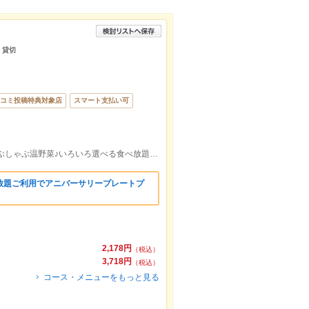
 貸切
コミ投稿特典対象店
スマート支払い可
仙川駅/仙川のしゃぶしゃぶといえばしゃぶしゃぶ温野菜♪いろいろ選べる食べ放題や宴会コースもご用意!喫煙・禁煙席あり
放題ご利用でアニバーサリープレートプ
2,178円
（税込）
3,718円
（税込）
コース・メニューをもっと見る