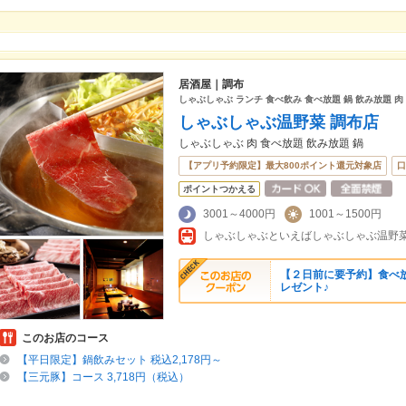
居酒屋｜調布
しゃぶしゃぶ ランチ 食べ飲み 食べ放題 鍋 飲み放題 肉
しゃぶしゃぶ温野菜 調布店
しゃぶしゃぶ 肉 食べ放題 飲み放題 鍋
【アプリ予約限定】最大800ポイント還元対象店
口
ポイントつかえる
3001～4000円
1001～1500円
【２日前に要予約】食べ
レゼント♪
このお店のコース
【平日限定】鍋飲みセット 税込2,178円～
【三元豚】コース 3,718円（税込）