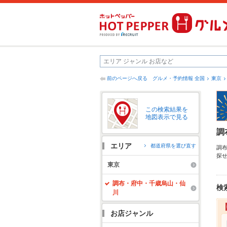
前のページへ戻る
グルメ・予約情報 全国
東京
この検索結果を
地図表示で見る
調
エリア
都道府県を選び直す
調
探
ら
東京
心
便
調布・府中・千歳烏山・仙
検
川
お店ジャンル