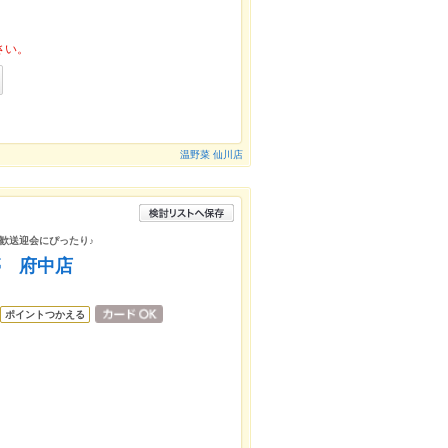
さい。
温野菜 仙川店
歓送迎会にぴったり♪
亭 府中店
ポイントつかえる