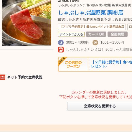
居酒屋｜調布
しゃぶしゃぶ ランチ 食べ飲み 食べ放題 鍋 飲み放題 肉
しゃぶしゃぶ温野菜 調布店
厳選したお肉と新鮮国産野菜を楽しめる♪充実の
【アプリ予約限定】最大800ポイント還元対象店
口
ポイントつかえる
3001～4000円
1001～1500円
【２日前に要予約】食べ
レゼント♪
ネット予約の空席状況
カレンダーの更新に失敗しました。
下記ボタンを押して空席状況を更新してくだ
空席状況を更新する