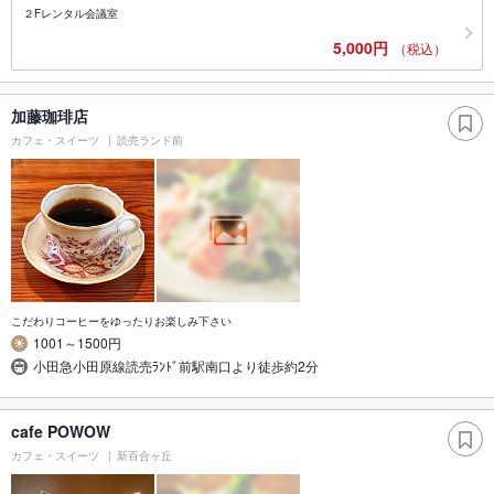
２Fレンタル会議室
5,000円
（税込）
加藤珈琲店
カフェ・スイーツ
読売ランド前
こだわりコーヒーをゆったりお楽しみ下さい
1001～1500円
小田急小田原線読売ﾗﾝﾄﾞ前駅南口より徒歩約2分
cafe POWOW
カフェ・スイーツ
新百合ヶ丘