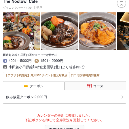
The Noctowl Cafe
ダイニングバー・バル
登戸
駅近好立地！昼夜お酒やコーヒーが飲める！
4001～5000円
1501～2000円
小田急小田原線｢向ｹ丘遊園駅｣北口より徒歩約2分
【アプリ予約限定】最大350ポイント還元対象店
口コミ投稿特典対象店
クーポン
コース
飲み放題クーポン 2,000円
カレンダーの更新に失敗しました。
下記ボタンを押して空席状況を更新してください。