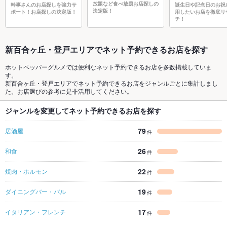
放題など食べ放題お店探しの
幹事さんのお店探しを強力サ
誕生日や記念日のお祝
決定版！
ポート！お店探しの決定版！
用したいお店を徹底リ
チ！
新百合ヶ丘・登戸エリアでネット予約できるお店を探す
ホットペッパーグルメでは便利なネット予約できるお店を多数掲載していま
す。
新百合ヶ丘・登戸エリアでネット予約できるお店をジャンルごとに集計しまし
た。お店選びの参考に是非活用してください。
ジャンルを変更してネット予約できるお店を探す
79
居酒屋
件
26
和食
件
22
焼肉・ホルモン
件
19
ダイニングバー・バル
件
17
イタリアン・フレンチ
件