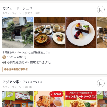
カフェ・ド・シュロ
カフェ・スイーツ
読売ランド前
古民家をリノベーションした隠れ家的カフェ
1501～2000円
小田急線読売ﾗﾝﾄﾞ前駅北口徒歩1分
適格請求書発行事業者
アジアン亭・アハローハロ
カフェ・スイーツ
稲田堤