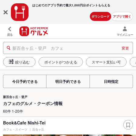
はじめてのアプリ予約で最大
1,000円分ポイントもらえる
ダウンロード
アプリで開く
戻る
マイメニュー
新百合ヶ丘・登戸 カフェ
変更
絞り込む
ポイントがつかえる
スマート支払い可
今日予約できる
明日予約できる
日時指定
新百合ヶ丘・登戸
カフェのグルメ・クーポン情報
60件 1-20件
Book&Cafe Nishi-Tei
カフェ・スイーツ
百合ヶ丘