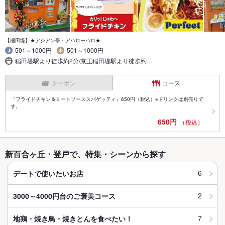
【稲田堤】★アジアン亭・アハローハロ★
501～1000円
501～1000円
稲田堤駅より徒歩約2分/京王稲田堤駅より徒歩約…
クーポン
コース
『フライドチキン＆ミートソーススパゲッティ』650円（税込）※ドリンクは別売りで
す。
650円
（税込）
新百合ヶ丘・登戸で、特集・シーンから探す
6
デートで使いたいお店
2
3000～4000円台のご褒美コース
7
地鶏・焼き鳥・焼きとんを食べたい！