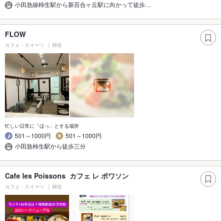
小田急線柿生駅から新百合ヶ丘駅に向かって徒歩…
FLOW
カフェ・スイーツ
柿生
忙しい日常に「ほっ」とする場所
501～1000円
501～1000円
小田急柿生駅から徒歩三分
Cafe les Poissons カフェ レ ポワソン
カフェ・スイーツ
柿生