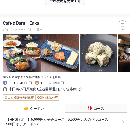
空席状況を更新する
Cafe＆Baru Enka
ダイニングバー・バル
登戸
向ケ丘遊園すぐ！気軽に本格フレンチを堪能
3001～4000円
1001～1500円
小田急小田原線向ｹ丘遊園駅北口より徒歩約3分
口コミ投稿特典対象店
COIN+支払い可
クーポン
コース
【HPG限定！】5,000円女子会コース、5,500円大人のバルコース
500円オフクーポン♪