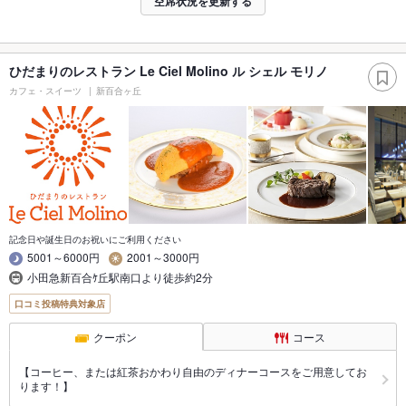
空席状況を更新する
ひだまりのレストラン Le Ciel Molino ル シェル モリノ
カフェ・スイーツ
新百合ヶ丘
記念日や誕生日のお祝いにご利用ください
5001～6000円
2001～3000円
小田急新百合ｹ丘駅南口より徒歩約2分
口コミ投稿特典対象店
クーポン
コース
【コーヒー、または紅茶おかわり自由のディナーコースをご用意してお
ります！】