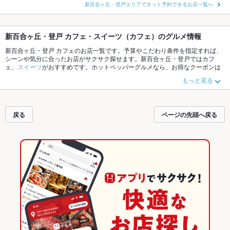
新百合ヶ丘・登戸エリアでネット予約できるお店一覧へ
新百合ヶ丘・登戸 カフェ・スイーツ（カフェ）のグルメ情報
新百合ヶ丘・登戸 カフェのお店一覧です。予算やこだわり条件を指定すれば、
シーンや気分に合ったお店がサクサク探せます。新百合ヶ丘・登戸ではカフ
ェ、
スイーツ
がおすすめです。ホットペッパーグルメなら、お得なクーポンは
もちろん、こだわりメニューや季節のおすすめ料理など、お店の最新情報をご
もっと見る
紹介しているので安心！24時間使える簡単便利なネット予約が使えるお店も拡
大中です。友達どうしの飲み会にも、会社の宴会にも、デートやパーティーに
もお得に便利にホットペッパーグルメをご利用ください。
戻る
ページの先頭へ戻る