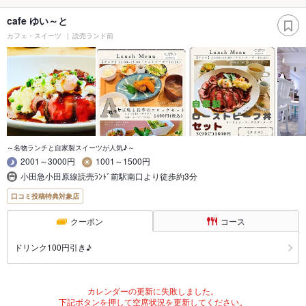
cafe ゆい～と
カフェ・スイーツ
読売ランド前
～名物ランチと自家製スイーツが人気♪～
2001～3000円
1001～1500円
小田急小田原線読売ﾗﾝﾄﾞ前駅南口より徒歩約3分
口コミ投稿特典対象店
クーポン
コース
ドリンク100円引き♪
カレンダーの更新に失敗しました。
下記ボタンを押して空席状況を更新してください。