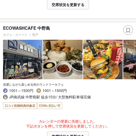
空席状況を更新する
ECOWASHCAFE 中野島
カフェ・スイーツ
登戸
洗濯しながら楽しめる街のランドリーカフェ
1001～1500円
1001～1500円
JR南武線 中野島駅 徒歩10分/ 大型無料駐車場完備
口コミ投稿特典対象店
COIN+支払い可
カレンダーの更新に失敗しました。
下記ボタンを押して空席状況を更新してください。