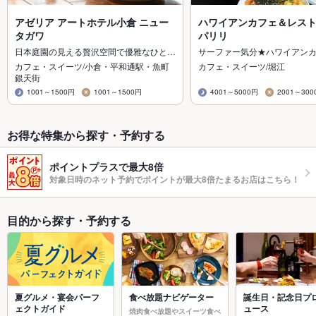
アゼリア アートホテル小倉 ニュー
ハワイアンカフェ＆レス
タガワ
パリリ
日本庭園の見える贅沢空間で優雅なひと…
サーファー気分★ハワイアン
カフェ・スイーツ/小倉・平和通駅・魚町
カフェ・スイーツ/堀江
銀天街
1001～1500円
1001～1500円
4001～5000円
2001～300
お得な特集から探す・予約する
ポイントプラスで最大8倍
対象日時のネット予約でポイントが最大8倍たまるお店はこちら！
目的から探す・予約する
夏グルメ・宴会パーフ
食べ放題ナビゲーター
誕生日・記念日プ
ェクトガイド
ュース
焼肉食べ放題やスイーツ食べ