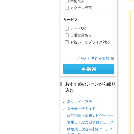
焼酎充実
カクテル充実
サービス
カードOK
日曜営業あり
お祝い・サプライズ対応
可
こだわり条件を追加
おすすめのシーンから絞り
込む
夏グルメ・宴会
女子会完全ガイド
目的別食べ放題ナビゲーター
誕生日・記念日プロデュース
結婚式二次会&貸切パーティ