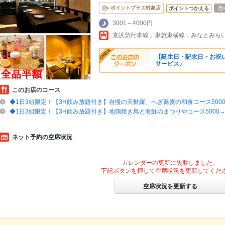
ポイントプラス対象店
ポイントつかえる
3001～4000円
【誕生日・記念日・お祝
サービス♪
このお店のコース
◆1日3組限定！【3H飲み放題付き】自慢の天麩羅、へぎ蕎麦の和食コース5000→
◆1日3組限定！【3H飲み放題付き】地鶏焼き鳥と海鮮のまつりやコース5000→40
ネット予約の空席状況
カレンダーの更新に失敗しました。
下記ボタンを押して空席状況を更新してくだ
空席状況を更新する