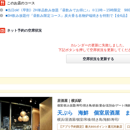
このお店のコース
■当日ok!《早割》2H単品飲み放題『昼飲みでお得に♪』※11時～15時限定 980円(
■3H飲み放題付『昼飲み限定コース』炭火香る名物炉端焼きを特割で【全6品】 4
ネット予約の空席状況
カレンダーの更新に失敗しました。
下記ボタンを押して空席状況を更新してくだ
空席状況を更新する
居酒屋｜横浜駅
個室/飲み放題/寿司/焼き鳥/鉄板/宴会/送別会/デート/海
天ぷら 海鮮 個室居酒屋 
横浜/居酒屋/個室/和食/焼き鳥/海鮮/寿司/
【アプリ予約限定】最大800ポイント還元対象店
口