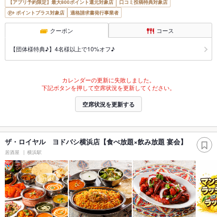
【アプリ予約限定】最大800ポイント還元対象店
口コミ投稿特典対象店
ポイントプラス対象店
適格請求書発行事業者
クーポン
コース
【団体様特典♪】4名様以上で10%オフ♪
カレンダーの更新に失敗しました。
下記ボタンを押して空席状況を更新してください。
空席状況を更新する
ザ・ロイヤル ヨドバシ横浜店【食べ放題×飲み放題 宴会】
居酒屋
横浜駅