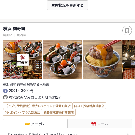
空席状況を更新する
横浜 肉寿司
横浜駅
居酒屋
横浜 個室 肉寿司 居酒屋 食べ放題
2001～3000円
横浜駅みなみ西口より徒歩約2分
【アプリ予約限定】最大800ポイント還元対象店
口コミ投稿特典対象店
ポイントプラス対象店
適格請求書発行事業者
クーポン
コース
【★お席のみ予約特典★】お会計から10％OFF