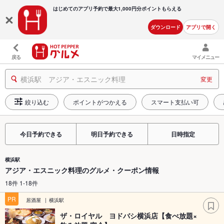
はじめてのアプリ予約で最大
1,000円分ポイントもらえる
ダウンロード
アプリで開く
戻る
マイメニュー
横浜駅 アジア・エスニック料理
変更
絞り込む
ポイントがつかえる
スマート支払い可
今日予約できる
明日予約できる
日時指定
横浜駅
アジア・エスニック料理のグルメ・クーポン情報
18件 1-18件
PR
居酒屋
横浜駅
ザ・ロイヤル ヨドバシ横浜店【食べ放題×