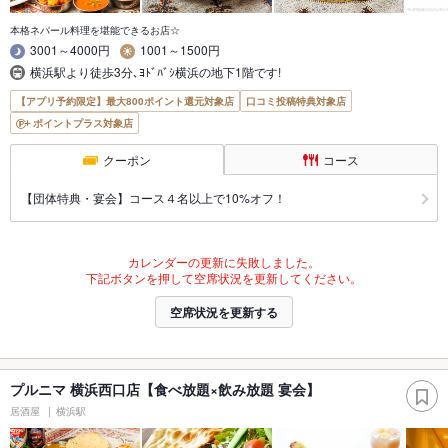
本格ネパール料理を堪能できるお店☆
3001～4000円
1001～1500円
横浜駅より徒歩3分､ﾖﾄﾞﾊﾞｼ横浜の地下1階です!
【アプリ予約限定】最大800ポイント還元対象店
口コミ投稿特典対象店
ポイントプラス対象店
クーポン
コース
【団体特典・宴会】コース４名以上で10%オフ！
カレンダーの更新に失敗しました。
下記ボタンを押して空席状況を更新してください。
空席状況を更新する
プルニマ 横浜西口店【食べ放題×飲み放題 宴会】
居酒屋
横浜駅