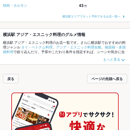
43
焼肉・ホルモン
件
横浜駅エリアでネット予約できるお店一覧へ
横浜駅 アジア・エスニック料理のグルメ情報
横浜駅 アジア・エスニック料理のお店一覧です。さらに横浜駅でおすすめの料
理ジャンル
タイ・ベトナム料理
、
アジア・エスニック料理全般
、
無国籍・多国
籍料理
で絞り込んだり、予算やこだわり条件を指定すれば、シーンや気分に合
ったお店がサクサク探せます。ホットペッパーグルメなら、お得なクーポンは
もっと見る
もちろん、こだわりメニュー
グリーンカレー
、
タイスキ
、
生春巻き
や季節のお
すすめ料理など、お店の最新情報をご紹介しているので安心！24時間使える簡
単便利なネット予約が使えるお店も拡大中です。友達どうしの飲み会にも、会
社の宴会にも、デートやパーティーにもお得に便利にホットペッパーグルメを
戻る
ページの先頭へ戻る
ご利用ください。