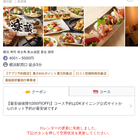
横浜駅
居酒屋
横浜 寿司 焼き鳥 飲み放題 宴会 個室
4001～5000円
横浜駅西口 徒歩3分
【アプリ予約限定】最大800ポイント還元対象店
口コミ投稿特典対象店
適格請求書発行事業者
クーポン
コース
【最安値保障!!(300円OFF)】コース予約はDKダイニング公式サイトか
らのネット予約が最安値です♪
カレンダーの更新に失敗しました。
下記ボタンを押して空席状況を更新してください。