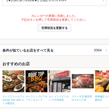
カレンダーの更新に失敗しました。
下記ボタンを押して空席状況を更新してください。
空席状況を更新する
3364
条件が似ているお店をすべて見る
おすすめのお店
マンゴツリーカフェ
ルーフトップビアガ
ルシ インドビリヤ
ステーキ宮 横浜西
串家物語 ヨ
mango tree cafe ル
ーデンヨコハマ
ニ 十日市場店
口エキニア店
横浜店
ミネ横浜店