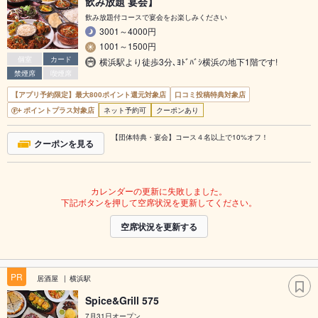
飲み放題 宴会】
飲み放題付コースで宴会をお楽しみください
3001～4000円
1001～1500円
個室
カード
横浜駅より徒歩3分､ﾖﾄﾞﾊﾞｼ横浜の地下1階です!
禁煙席
喫煙席
【アプリ予約限定】最大800ポイント還元対象店
口コミ投稿特典対象店
ポイントプラス対象店
ネット予約可
クーポンあり
【団体特典・宴会】コース４名以上で10%オフ！
クーポンを見る
カレンダーの更新に失敗しました。
下記ボタンを押して空席状況を更新してください。
空席状況を更新する
PR
居酒屋
横浜駅
Spice&Grill 575
7月31日オープン