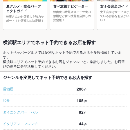
夏グルメ・宴会パーフ
食べ放題ナビゲーター
女子会完全ガイド
ェクトガイド
焼肉食べ放題やスイーツ食べ
女子会向けサービスが
放題など食べ放題お店探しの
ているお得なお店がい
幹事さんのお店探しを強力サ
決定版！
い！
ポート！お店探しの決定版！
横浜駅エリアでネット予約できるお店を探す
ホットペッパーグルメでは便利なネット予約できるお店を多数掲載していま
す。
横浜駅エリアでネット予約できるお店をジャンルごとに集計しました。お店選
びの参考に是非活用してください。
ジャンルを変更してネット予約できるお店を探す
286
居酒屋
件
105
和食
件
92
ダイニングバー・バル
件
44
イタリアン・フレンチ
件