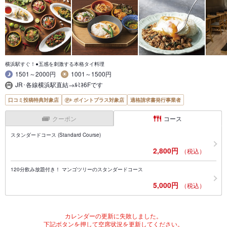
横浜駅すぐ！●五感を刺激する本格タイ料理
1501～2000円
1001～1500円
JR･各線横浜駅直結→ﾙﾐﾈ6Fです
口コミ投稿特典対象店
ポイントプラス対象店
適格請求書発行事業者
クーポン
コース
スタンダードコース (Standard Course)
2,800円
（税込）
120分飲み放題付き！ マンゴツリーのスタンダードコース
5,000円
（税込）
カレンダーの更新に失敗しました。
下記ボタンを押して空席状況を更新してください。