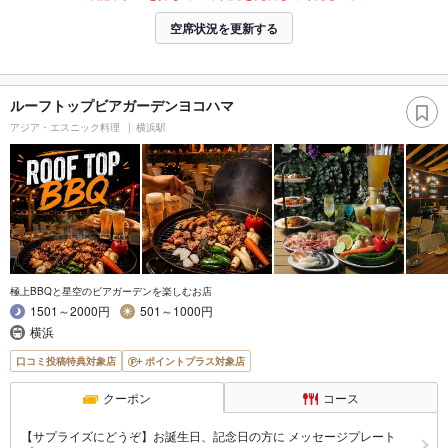
空席状況を更新する
ルーフトップビアガーデンヨコハマ
アジア・エスニック料理
横浜駅
極上BBQと星空のビアガーデンを楽しむお店
1501～2000円
501～1000円
横浜
口コミ投稿特典対象店
ポイントプラス対象店
クーポン
コース
【サプライズにどうぞ】お誕生日、記念日の方に メッセージプレート