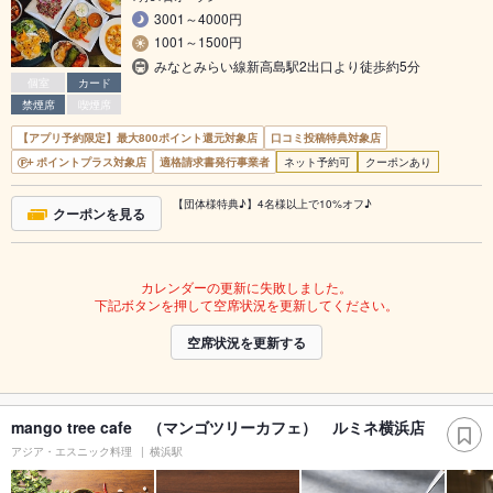
3001～4000円
1001～1500円
みなとみらい線新高島駅2出口より徒歩約5分
個室
カード
禁煙席
喫煙席
【アプリ予約限定】最大800ポイント還元対象店
口コミ投稿特典対象店
ポイントプラス対象店
適格請求書発行事業者
ネット予約可
クーポンあり
【団体様特典♪】4名様以上で10%オフ♪
クーポンを見る
カレンダーの更新に失敗しました。
下記ボタンを押して空席状況を更新してください。
空席状況を更新する
mango tree cafe （マンゴツリーカフェ） ルミネ横浜店
アジア・エスニック料理
横浜駅