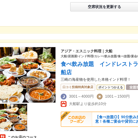
空席状況を更新する
アジア・エスニック料理｜大船
大船/居酒屋/インド料理/カレー/飲み放題/食べ放題/宴会
食べ飲み放題 インドレスト
船店
三崎の海産物を使用した本格インド料理！
口コミ投稿特典対象店
ポイントつかえる
3001～4000円
1001～1500円
大船駅より徒歩約10分
【食べ放題◎】90分飲み
意！各種ご宴会や貸切に
このお店のコース