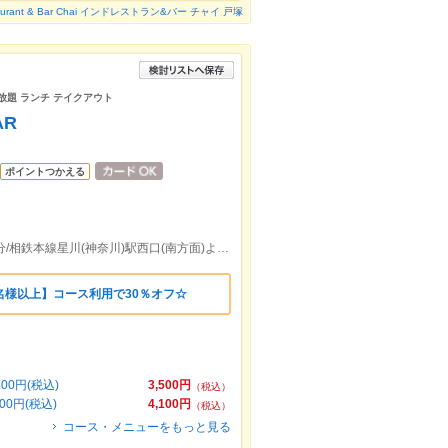
staurant & Bar Chai インドレストラン&バー チャイ 戸塚
み放題 ランチ テイクアウト
AR
ポイントつかえる
相鉄本線天王町駅ＹＢＰ口より徒歩約12分/相鉄本線星川(神奈川)駅西口(南方面)より徒歩約10分
名様以上】コース利用で30％オフ☆
0円(税込)
3,500円
（税込）
0円(税込)
4,100円
（税込）
コース・メニューをもっと見る