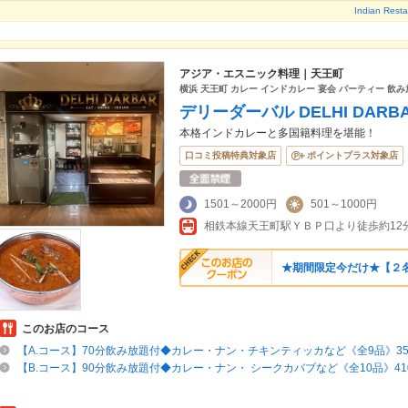
Indian Re
アジア・エスニック料理｜天王町
横浜 天王町 カレー インドカレー 宴会 パーティー 飲
デリーダーバル DELHI DARB
本格インドカレーと多国籍料理を堪能！
口コミ投稿特典対象店
ポイントプラス対象店
1501～2000円
501～1000円
★期間限定今だけ★【２
このお店のコース
【A.コース】70分飲み放題付◆カレー・ナン・チキンティッカなど《全9品》350
【B.コース】90分飲み放題付◆カレー・ナン・ シークカバブなど《全10品》410