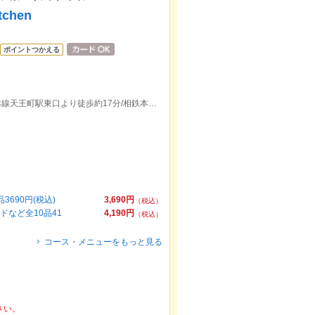
chen
ポイントつかえる
ＪＲ保土ケ谷駅西口より徒歩約2分/相鉄本線天王町駅東口より徒歩約17分/相鉄本線西横浜駅南口より徒歩約22分
3690円(税込)
3,690円
（税込）
パドなど全10品41
4,190円
（税込）
コース・メニューをもっと見る
さい。