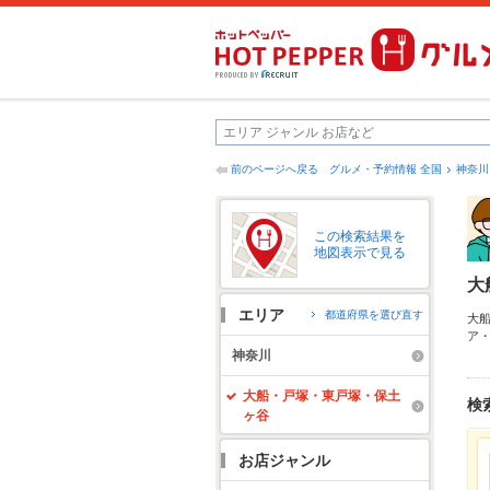
前のページへ戻る
グルメ・予約情報 全国
神奈川
この検索結果を
地図表示で見る
大
エリア
都道府県を選び直す
大
ア
ク
神奈川
す
に
大船・戸塚・東戸塚・保土
検
ヶ谷
お店ジャンル