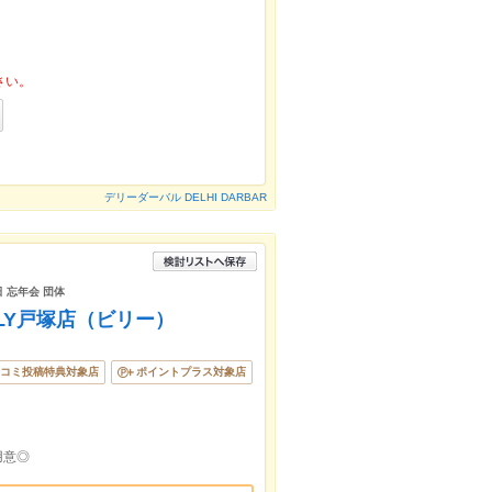
さい。
デリーダーバル DELHI DARBAR
日 忘年会 団体
LY戸塚店（ビリー）
コミ投稿特典対象店
ポイントプラス対象店
用意◎