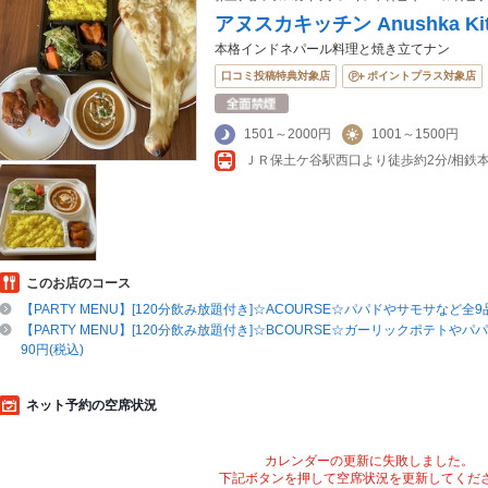
アヌスカキッチン Anushka Kit
本格インドネパール料理と焼き立てナン
口コミ投稿特典対象店
ポイントプラス対象店
1501～2000円
1001～1500円
このお店のコース
【PARTY MENU】[120分飲み放題付き]☆ACOURSE☆パパドやサモサなど全9品
【PARTY MENU】[120分飲み放題付き]☆BCOURSE☆ガーリックポテトやパ
90円(税込)
ネット予約の空席状況
カレンダーの更新に失敗しました。
下記ボタンを押して空席状況を更新してくだ