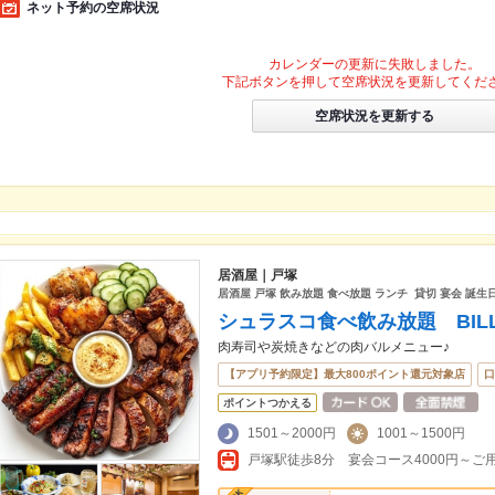
ネット予約の空席状況
カレンダーの更新に失敗しました。
下記ボタンを押して空席状況を更新してくだ
空席状況を更新する
居酒屋｜戸塚
居酒屋 戸塚 飲み放題 食べ放題 ランチ 貸切 宴会 誕生
シュラスコ食べ飲み放題 BIL
肉寿司や炭焼きなどの肉バルメニュー♪
【アプリ予約限定】最大800ポイント還元対象店
口
ポイントつかえる
1501～2000円
1001～1500円
戸塚駅徒歩8分 宴会コース4000円～ご