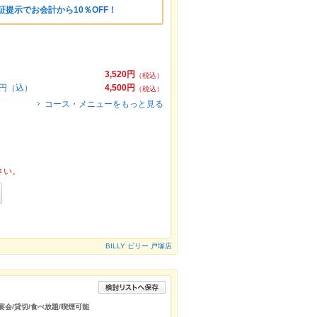
証提示でお会計から10％OFF！
3,520円
（税込）
0円（込）
4,500円
（税込）
コース・メニューをもっと見る
さい。
BILLY ビリー 戸塚店
宴会/貸切/食べ放題/喫煙可能