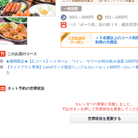
口コミ投稿特典対象店
ポイントプラス対象店
2001～3000円
501～1000円
＜５名様以上のコース利用
利用の方限定
このお店のコース
★期間限定★【Z.コース】ハイボール・ワイン・サワーが90分飲み放題 1000円(
【テイクアウト専用】Lunchランチ限定/シングルカレーセット880円～/カレ
力
ネット予約の空席状況
カレンダーの更新に失敗しました。
下記ボタンを押して空席状況を更新してくだ
空席状況を更新する