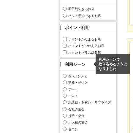
即予約できるお店
ネット予約できるお店
ポイント利用
ポイントがたまるお店
ポイントがつかえるお店
ポイントプラス対象店
利用シーンで
利用シーン
絞り込めるように
なりました
友人・知人と
家族・子供と
デート
一人で
記念日・お祝い・サプライズ
会社の宴会
接待・会食
大人数の宴会
合コン