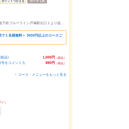
ポイントつかえる
バス『ポーラ前』目の前/ＪＲ，横浜市営地下鉄ブルーライン戸塚駅出口１より徒歩約36分/ＪＲ東戸塚駅東口より徒歩約37分
で１名様無料＞ 3000円以上のコースご
税込)
1,000円
（税込）
ー番号をコメント入
880円
（税込）
コース・メニューをもっと見る
さい。