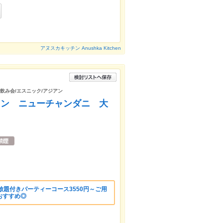
アヌスカキッチン Anushka Kitchen
/飲み会/エスニック/アジアン
ラン ニューチャンダニ 大
放題付きパーティーコース3550円～ご用
おすすめ◎