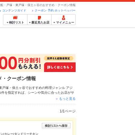
大船・戸塚・東戸塚・保土ヶ谷のおすすめ・クーポン情報
コンテンツガイド
クーポン 予約 ホットペッパー
検討リスト
最近見たお店
マイメニュー
メ・クーポン情報
・東戸塚・保土ヶ谷でおすすめの料理ジャンル
アジ
条件を指定すれば、シーンや気分に合ったお店がサ
タンドリーチキン
、
ビリヤニ
、
ガパオ
や季節のおす
もっと見る
約が使えるお店も拡大中です。友達どうしの飲み会
ください。
1/1ページ
ナン/カレー/タンドリーチキン