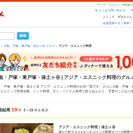
アジア・エスニック料理/
よくある問い合わせ
ようこそ、
さん
ゲスト
会員登録する（無料）
大船・戸塚・東戸塚・保土ヶ谷 グルメ
アジア・エスニック料理
船・戸塚・東戸塚・保土ヶ谷 | アジア・エスニック料理のグル
船・戸塚・東戸塚・保土ヶ谷 アジア・エスニック料理のお店一覧です。さらに大船・戸塚
・エスニック料理全般
、
インド料理
、
タイ・ベトナム料理
で絞り込んだり、予算やこだわり
サク探せます。ホットペッパーグルメなら、お得なクーポンはもちろん、こだわりメニュー
め料理など、お店の最新情報をご紹介しているので安心！24時間使える簡単便利なネット予
も、会社の宴会にも、デートやパーティーにもお得に便利にホットペッパーグルメをご利用
19
索結果
件
1～19
件を表示
アジア・エスニック料理｜保土ヶ谷
保土ケ谷/アヌスカキッチン/インド料理/ネパール料理/