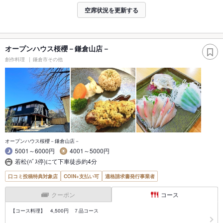
空席状況を更新する
オープンハウス桜櫻－鎌倉山店－
創作料理
鎌倉市その他
オープンハウス桜櫻－鎌倉山店－
5001～6000円
4001～5000円
若松(ﾊﾞｽ停)にて下車徒歩約4分
口コミ投稿特典対象店
COIN+支払い可
適格請求書発行事業者
クーポン
コース
【コース料理】 4,500円 ７品コース