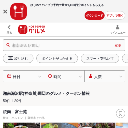
はじめてのアプリ予約で最大
1,000円分ポイントもらえる
ダウンロード
アプリで開く
戻る
マイメニュー
湘南深沢駅周辺
変更
絞り込む
ポイントがつかえる
スマート支払い可
日付
時間
人数
湘南深沢駅(神奈川)周辺のグルメ・クーポン情報
50件 1-20件
焼肉 富士苑
焼肉・ホルモン
藤沢市その他