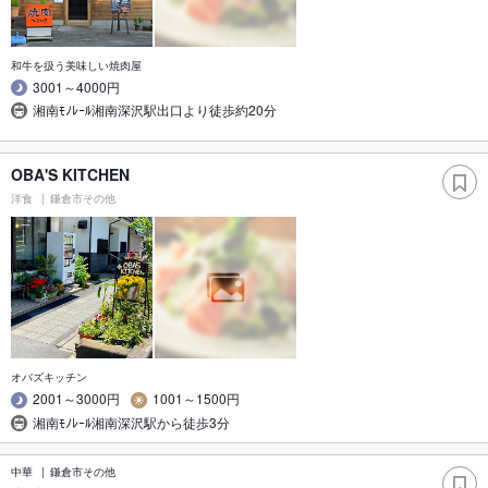
和牛を扱う美味しい焼肉屋
3001～4000円
湘南ﾓﾉﾚｰﾙ湘南深沢駅出口より徒歩約20分
OBA'S KITCHEN
洋食
鎌倉市その他
オバズキッチン
2001～3000円
1001～1500円
湘南ﾓﾉﾚｰﾙ湘南深沢駅から徒歩3分
中華
鎌倉市その他