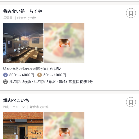
呑み食い処 らくや
居酒屋
鎌倉市その他
明るい女将の温かいお料理が楽しめる店♪
3001～4000円
501～1000円
江ﾉ電ﾊﾞｽ横浜･江ﾉ電ﾊﾞｽ藤沢 40543 常盤口徒歩1分
焼肉べこいち
焼肉・ホルモン
鎌倉市その他