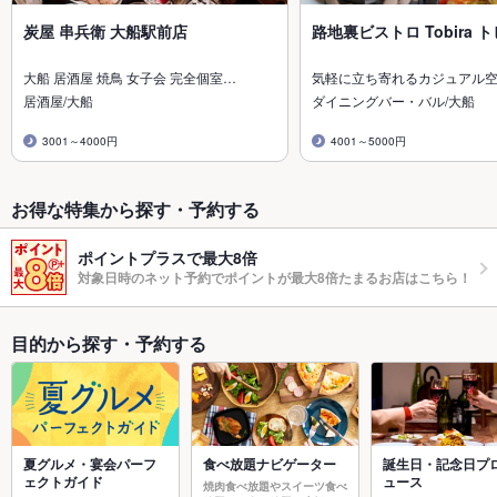
炭屋 串兵衛 大船駅前店
路地裏ビストロ Tobira 
大船 居酒屋 焼鳥 女子会 完全個室…
気軽に立ち寄れるカジュアル
居酒屋/大船
ダイニングバー・バル/大船
3001～4000円
4001～5000円
お得な特集から探す・予約する
ポイントプラスで最大8倍
対象日時のネット予約でポイントが最大8倍たまるお店はこちら！
目的から探す・予約する
夏グルメ・宴会パーフ
食べ放題ナビゲーター
誕生日・記念日プ
ェクトガイド
ュース
焼肉食べ放題やスイーツ食べ