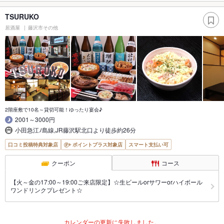
TSURUKO
居酒屋
藤沢市その他
2階座敷で10名～貸切可能！ゆったり宴会♪
2001～3000円
小田急江ﾉ島線,JR藤沢駅北口より徒歩約26分
口コミ投稿特典対象店
ポイントプラス対象店
スマート支払い可
クーポン
コース
【火～金の17:00～19:00ご来店限定】☆生ビールorサワーorハイボール
ワンドリンクプレゼント☆
カレンダーの更新に失敗しました。