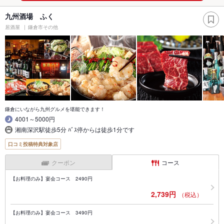
九州酒場 ふく
居酒屋
鎌倉市その他
鎌倉にいながら九州グルメを堪能できます！
4001～5000円
湘南深沢駅徒歩5分 ﾊﾞｽ停からは徒歩1分です
口コミ投稿特典対象店
クーポン
コース
【お料理のみ】宴会コース 2490円
2,739円
（税込）
【お料理のみ】宴会コース 3490円