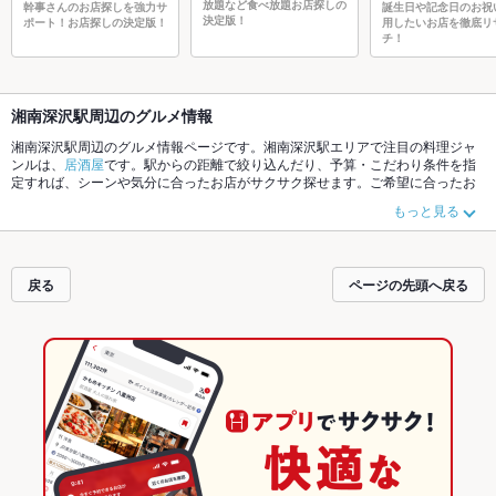
放題など食べ放題お店探しの
幹事さんのお店探しを強力サ
誕生日や記念日のお祝
決定版！
ポート！お店探しの決定版！
用したいお店を徹底リ
チ！
湘南深沢駅周辺のグルメ情報
湘南深沢駅周辺のグルメ情報ページです。湘南深沢駅エリアで注目の料理ジャ
ンルは、
居酒屋
です。駅からの距離で絞り込んだり、予算・こだわり条件を指
定すれば、シーンや気分に合ったお店がサクサク探せます。ご希望に合ったお
店が見つからなかったら、近隣の
湘南町屋駅
、
富士見町駅
もチェックしてみて
もっと見る
ください。ホットペッパーグルメなら、お得なクーポンはもちろん、こだわり
メニュー
肉じゃが
や季節のおすすめ料理など、お店の最新情報をご紹介してい
るので安心！24時間使える簡単便利なネット予約が使えるお店も拡大中です。
友達どうしの飲み会にも、会社の宴会にも、デートやパーティにもお得に便利
戻る
ページの先頭へ戻る
にホットペッパーグルメをご利用ください。