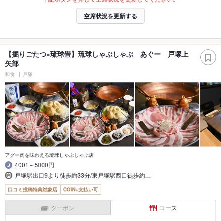
空席状況を更新する
【掘りごたつ×琉球畳】琉球しゃぶしゃぶ あぐー 戸塚上
矢部
和食
戸塚
アグー肉を味わえる琉球しゃぶしゃぶ店
4001～5000円
戸塚駅出口9より徒歩約33分/東戸塚駅西口徒歩約…
口コミ投稿特典対象店
COIN+支払い可
クーポン
コース