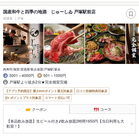
国産和牛と四季の地酒 じゅーしゐ 戸塚駅前店
居酒屋
戸塚
肉寿司/個室/居酒屋/飲み放題/戸塚駅/宴会
3001～4000円
501～1000円
戸塚駅より徒歩2分★完全個室完備
【アプリ予約限定】最大800ポイント還元対象店
口コミ投稿特典対象店
ポイントプラス対象店
スマート支払い可
クーポン
コース
【単品飲み放題】生ビール付き♪飲み放題2時間1650円【当日利用も大
歓迎！】