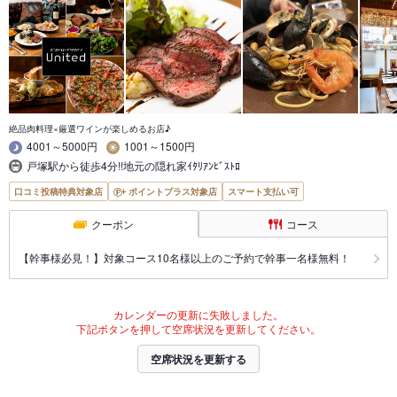
絶品肉料理×厳選ワインが楽しめるお店♪
4001～5000円
1001～1500円
戸塚駅から徒歩4分!!地元の隠れ家ｲﾀﾘｱﾝﾋﾞｽﾄﾛ
口コミ投稿特典対象店
ポイントプラス対象店
スマート支払い可
クーポン
コース
【幹事様必見！】対象コース10名様以上のご予約で幹事一名様無料！
カレンダーの更新に失敗しました。
下記ボタンを押して空席状況を更新してください。
空席状況を更新する