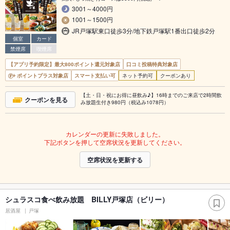
3001～4000円
1001～1500円
JR戸塚駅東口徒歩3分/地下鉄戸塚駅1番出口徒歩2分
個室
カード
禁煙席
喫煙席
【アプリ予約限定】最大800ポイント還元対象店
口コミ投稿特典対象店
ポイントプラス対象店
スマート支払い可
ネット予約可
クーポンあり
【土・日・祝にお得に昼飲み♪】16時までのご来店で2時間飲
クーポンを見る
み放題生付き980円（税込み1078円）
カレンダーの更新に失敗しました。
下記ボタンを押して空席状況を更新してください。
空席状況を更新する
シュラスコ食べ飲み放題 BILLY戸塚店（ビリー）
居酒屋
戸塚