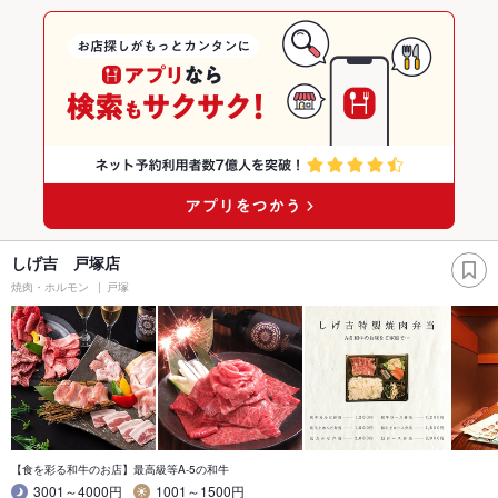
しげ吉 戸塚店
焼肉・ホルモン
戸塚
【食を彩る和牛のお店】最高級等A-5の和牛
3001～4000円
1001～1500円