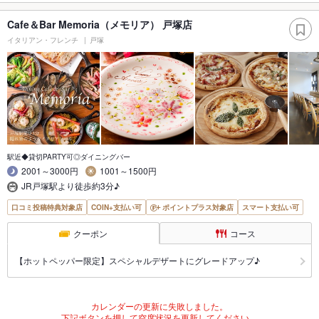
Cafe＆Bar Memoria（メモリア） 戸塚店
イタリアン・フレンチ
戸塚
駅近◆貸切PARTY可◎ダイニングバー
2001～3000円
1001～1500円
JR戸塚駅より徒歩約3分♪
口コミ投稿特典対象店
COIN+支払い可
ポイントプラス対象店
スマート支払い可
クーポン
コース
【ホットペッパー限定】スペシャルデザートにグレードアップ♪
カレンダーの更新に失敗しました。
下記ボタンを押して空席状況を更新してください。