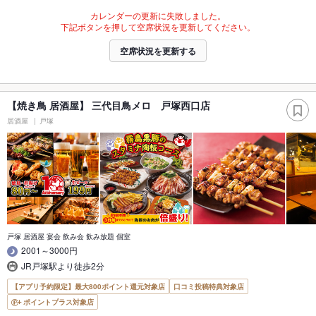
カレンダーの更新に失敗しました。
下記ボタンを押して空席状況を更新してください。
空席状況を更新する
【焼き鳥 居酒屋】 三代目鳥メロ 戸塚西口店
居酒屋
戸塚
戸塚 居酒屋 宴会 飲み会 飲み放題 個室
2001～3000円
JR戸塚駅より徒歩2分
【アプリ予約限定】最大800ポイント還元対象店
口コミ投稿特典対象店
ポイントプラス対象店