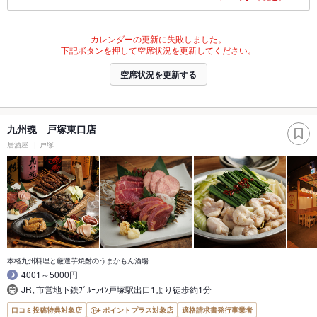
カレンダーの更新に失敗しました。
下記ボタンを押して空席状況を更新してください。
空席状況を更新する
九州魂 戸塚東口店
居酒屋
戸塚
本格九州料理と厳選芋焼酎のうまかもん酒場
4001～5000円
JR､市営地下鉄ﾌﾞﾙｰﾗｲﾝ戸塚駅出口1より徒歩約1分
口コミ投稿特典対象店
ポイントプラス対象店
適格請求書発行事業者