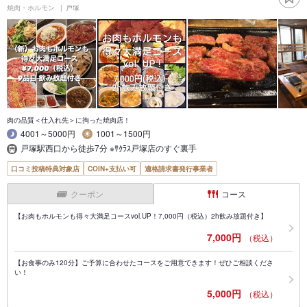
焼肉・ホルモン
戸塚
肉の品質＜仕入れ先＞に拘った焼肉店！
4001～5000円
1001～1500円
戸塚駅西口から徒歩7分 ※ｻｸﾗｽ戸塚店のすぐ裏手
口コミ投稿特典対象店
COIN+支払い可
適格請求書発行事業者
クーポン
コース
【お肉もホルモンも得々大満足コースvol.UP！7,000円（税込）2h飲み放題付き】
7,000円
（税込）
【お食事のみ120分】ご予算に合わせたコースをご用意できます！ぜひご相談くださ
い！
5,000円
（税込）