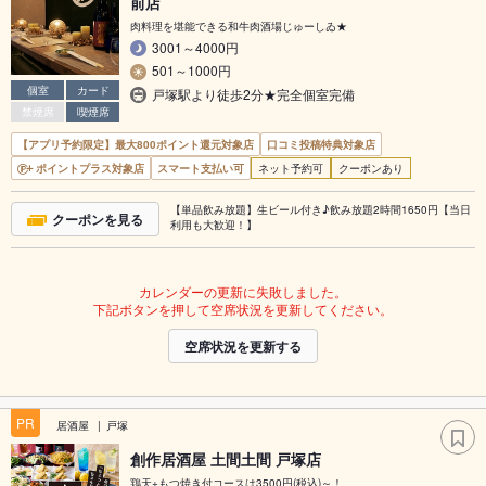
前店
肉料理を堪能できる和牛肉酒場じゅーしゐ★
3001～4000円
501～1000円
個室
カード
戸塚駅より徒歩2分★完全個室完備
禁煙席
喫煙席
【アプリ予約限定】最大800ポイント還元対象店
口コミ投稿特典対象店
ポイントプラス対象店
スマート支払い可
ネット予約可
クーポンあり
【単品飲み放題】生ビール付き♪飲み放題2時間1650円【当日
クーポンを見る
利用も大歓迎！】
カレンダーの更新に失敗しました。
下記ボタンを押して空席状況を更新してください。
空席状況を更新する
PR
居酒屋
戸塚
創作居酒屋 土間土間 戸塚店
鶏天+もつ焼き付コースは3500円(税込)～！