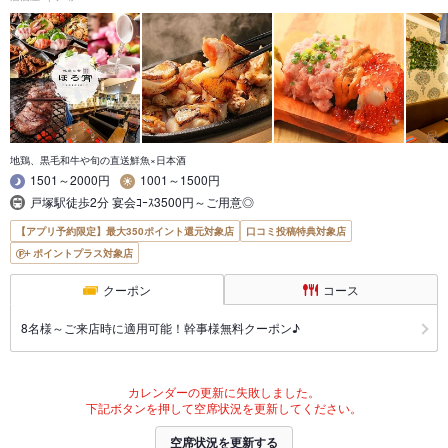
地鶏、黒毛和牛や旬の直送鮮魚×日本酒
1501～2000円
1001～1500円
戸塚駅徒歩2分 宴会ｺｰｽ3500円～ご用意◎
【アプリ予約限定】最大350ポイント還元対象店
口コミ投稿特典対象店
ポイントプラス対象店
クーポン
コース
8名様～ご来店時に適用可能！幹事様無料クーポン♪
カレンダーの更新に失敗しました。
下記ボタンを押して空席状況を更新してください。
空席状況を更新する