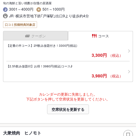
旬の海鮮と旨い焼酎が自慢の居酒屋
3001～4000円
501～1000円
JR･横浜市営地下鉄｢戸塚駅｣出口9より徒歩約4分
口コミ投稿特典対象店
クーポン
コース
【定番の半コース】2H飲み放題付き！3300円(税込)
3,300円
（税込）
【2.5h飲み放題付】お得！3980円(税込)コース♪
3,980円
（税込）
カレンダーの更新に失敗しました。
下記ボタンを押して空席状況を更新してください。
空席状況を更新する
大衆焼肉 ヒノモト