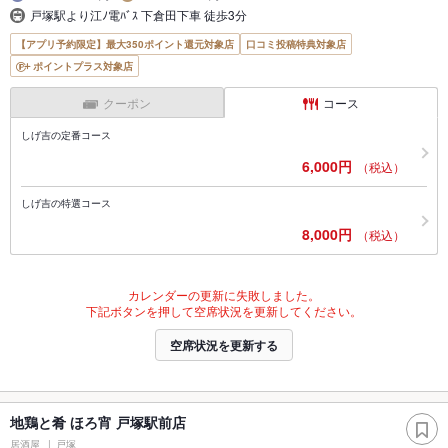
戸塚駅より江ﾉ電ﾊﾞｽ 下倉田下車 徒歩3分
【アプリ予約限定】最大350ポイント還元対象店
口コミ投稿特典対象店
ポイントプラス対象店
クーポン
コース
しげ吉の定番コース
6,000円
（税込）
しげ吉の特選コース
8,000円
（税込）
カレンダーの更新に失敗しました。
下記ボタンを押して空席状況を更新してください。
空席状況を更新する
地鶏と肴 ほろ宵 戸塚駅前店
居酒屋
戸塚