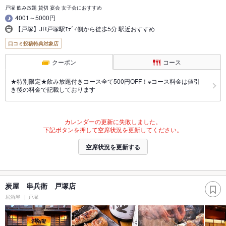
戸塚 飲み放題 貸切 宴会 女子会におすすめ
4001～5000円
【戸塚】JR戸塚駅ﾓﾃﾞｨ側から徒歩5分 駅近おすすめ
口コミ投稿特典対象店
クーポン
コース
★特別限定★飲み放題付きコース全て500円OFF！※コース料金は値引
き後の料金で記載しております
カレンダーの更新に失敗しました。
下記ボタンを押して空席状況を更新してください。
空席状況を更新する
炭屋 串兵衛 戸塚店
居酒屋
戸塚