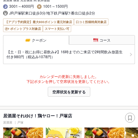
居酒屋 個室 完全個室 肉 飲み放題
3001～4000円
1001～1500円
JR戸塚駅東口徒歩3分/地下鉄戸塚駅1番出口徒歩2分
【アプリ予約限定】最大800ポイント還元対象店
口コミ投稿特典対象店
ポイントプラス対象店
スマート支払い可
クーポン
コース
【土・日・祝にお得に昼飲み♪】16時までのご来店で2時間飲み放題生
付き980円（税込み1078円）
カレンダーの更新に失敗しました。
下記ボタンを押して空席状況を更新してください。
空席状況を更新する
居酒屋それゆけ！鶏ヤロー！戸塚店
居酒屋
戸塚