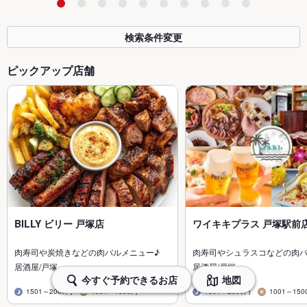
検索条件変更
ピックアップ店舗
BILLY ビリー 戸塚店
ワイキキプラス 戸塚駅前
肉寿司や炭焼きなどの肉バルメニュー♪
肉寿司やシュラスコなどの肉
居酒屋/戸塚
居酒屋/戸塚
今すぐ予約できるお店
地図
1501～2000円
1001～1500円
1501～2000円
1001～150