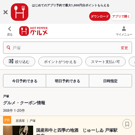
はじめてのアプリ予約で最大
1,000円分ポイントもらえる
ダウンロード
アプリで開く
戻る
マイメニュー
戸塚
変更
絞り込む
ポイントがつかえる
スマート支払い可
今日予約できる
明日予約できる
日時指定
戸塚
グルメ・クーポン情報
368件 1-20件
PR
居酒屋
戸塚
国産和牛と四季の地酒 じゅーしゐ 戸塚駅