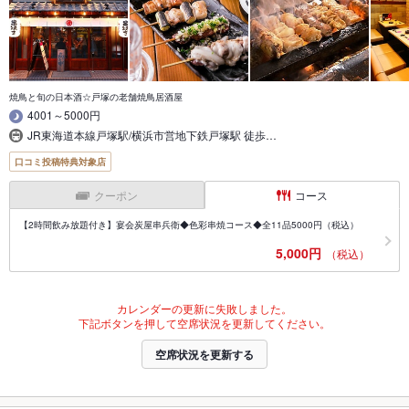
焼鳥と旬の日本酒☆戸塚の老舗焼鳥居酒屋
4001～5000円
JR東海道本線戸塚駅/横浜市営地下鉄戸塚駅 徒歩…
口コミ投稿特典対象店
クーポン
コース
【2時間飲み放題付き】宴会炭屋串兵衛◆色彩串焼コース◆全11品5000円（税込）
5,000円
（税込）
カレンダーの更新に失敗しました。
下記ボタンを押して空席状況を更新してください。
空席状況を更新する