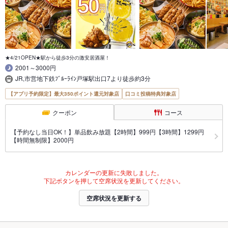
★4/21OPEN★駅から徒歩3分の激安居酒屋！
2001～3000円
JR,市営地下鉄ﾌﾞﾙｰﾗｲﾝ戸塚駅出口7より徒歩約3分
【アプリ予約限定】最大350ポイント還元対象店
口コミ投稿特典対象店
クーポン
コース
【予約なし当日OK！】単品飲み放題【2時間】999円【3時間】1299円
【時間無制限】2000円
カレンダーの更新に失敗しました。
下記ボタンを押して空席状況を更新してください。
空席状況を更新する