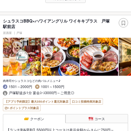
シュラスコBBQ×ハワイアングリル ワイキキプラス 戸塚
駅前店
居酒屋
戸塚
肉寿司やシュラスコなどの肉バルメニュー♪
1501～2000円
1001～1500円
戸塚駅徒歩1分 宴会ｺｰｽ3000円～ご用意◎
【アプリ予約限定】最大350ポイント還元対象店
口コミ投稿特典対象店
ポイントプラス対象店
クーポン
コース
【ランチ割&早割】5500円以上コースは表示金額からさらに750円～