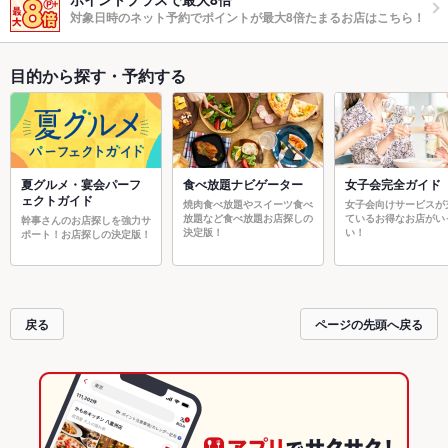
対象日時のネット予約でポイントが最大8倍たまるお店はこちら！
目的から探す・予約する
夏グルメ・宴会パーフ
食べ放題ナビゲーター
女子会完全ガイド
ェクトガイド
焼肉食べ放題やスイーツ食べ
女子会向けサービスが
放題など食べ放題お店探しの
ているお得なお店がい
幹事さんのお店探しを強力サ
決定版！
い！
ポート！お店探しの決定版！
戻る
ページの先頭へ戻る