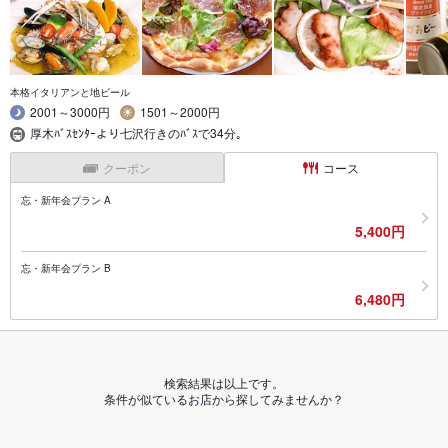
本格イタリアンと地ビール
2001～3000円
1501～2000円
厚木ﾊﾞｽｾﾝﾀｰより七沢行きのﾊﾞｽで34分｡
クーポン
コース
忘・新年会プラン A
5,400円
忘・新年会プラン B
6,480円
検索結果は以上です。
条件が似ているお店から探してみませんか？