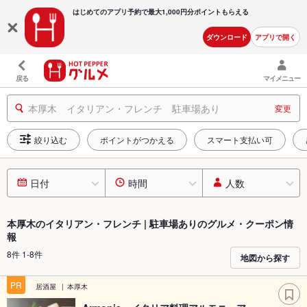
はじめてのアプリ予約で最大
1,000円分ポイントもらえる
ダウンロード
アプリで開く
戻る
マイメニュー
本厚木 イタリアン・フレンチ 駐車場あり
変更
絞り込む
ポイントがつかえる
スマート支払い可
日付
時間
人数
本厚木のイタリアン・フレンチ | 駐車場ありのグルメ・クーポン情
報
8件 1-8件
地図から探す
PR
居酒屋
本厚木