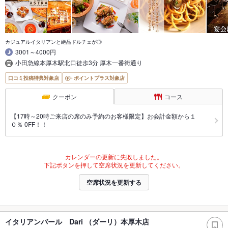
カジュアルイタリアンと絶品ドルチェが◎
3001～4000円
小田急線本厚木駅北口徒歩3分 厚木一番街通り
口コミ投稿特典対象店
ポイントプラス対象店
クーポン
コース
【17時～20時ご来店の席のみ予約のお客様限定】お会計金額から１
０％ 0FF！！
カレンダーの更新に失敗しました。
下記ボタンを押して空席状況を更新してください。
空席状況を更新する
イタリアンバール Dari （ダーリ）本厚木店