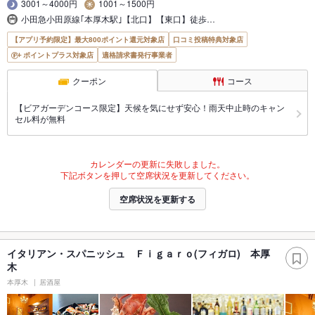
3001～4000円
1001～1500円
小田急小田原線｢本厚木駅｣【北口】【東口】徒歩…
【アプリ予約限定】最大800ポイント還元対象店
口コミ投稿特典対象店
ポイントプラス対象店
適格請求書発行事業者
クーポン
コース
【ビアガーデンコース限定】天候を気にせず安心！雨天中止時のキャン
セル料が無料
カレンダーの更新に失敗しました。
下記ボタンを押して空席状況を更新してください。
空席状況を更新する
イタリアン・スパニッシュ Ｆｉｇａｒｏ(フィガロ) 本厚
木
本厚木
居酒屋