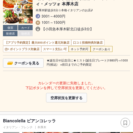
ィ・メッツォ 本厚木店
本厚木駅徒歩3分☆本格イタリアンのお店♪
3001～4000円
1001～1500円
個室
カード
【小田急本厚木駅北口徒歩3分】
禁煙席
喫煙席
【アプリ予約限定】最大800ポイント還元対象店
口コミ投稿特典対象店
ポイントプラス対象店
スマート支払い可
ネット予約可
クーポンあり
★誕生日や記念日に★ミスト(誕生日プレート)1980円→1000
クーポンを見る
円(税込) ※前日までのご予約限定
カレンダーの更新に失敗しました。
下記ボタンを押して空席状況を更新してください。
空席状況を更新する
Biancolella ビアンコレッラ
イタリアン・フレンチ
本厚木