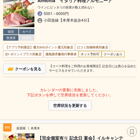
Armonia イタリア料理アルモニーア
ワインにピッタリの前菜が数え切れない
5001～6000円
小田急線【本厚木徒歩4分】
個室
カード
禁煙席
喫煙席
【アプリ予約限定】最大800ポイント還元対象店
口コミ投稿特典対象店
ポイントプラス対象店
適格請求書発行事業者
ネット予約可
クーポンあり
【コース料理をご利用のお客様限定】記念日には真心を込めた
クーポンを見る
サービスをさせていただきます。
カレンダーの更新に失敗しました。
下記ボタンを押して空席状況を更新してください。
空席状況を更新する
PR
居酒屋
本厚木
【完全個室有り 記念日 宴会】イルキャンテ