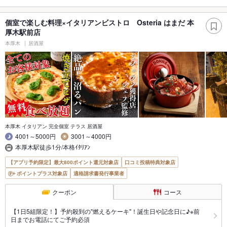
個室で楽しむ料理×イタリアンビストロ Osteria はまだ 本
厚木駅前店
本厚木
居酒屋
本厚木 イタリアン 完全個室 テラス 居酒屋
4001～5000円
3001～4000円
本厚木駅徒歩1分/本格ｲﾀﾘｱﾝ
【アプリ予約限定】最大800ポイント還元対象店
口コミ投稿特典対象店
ポイントプラス対象店
適格請求書発行事業者
クーポン
コース
【1日5組限定！】予約殺到の"燃えるケーキ"！誕生日や記念日に♪※前
日までお電話にてご予約必須