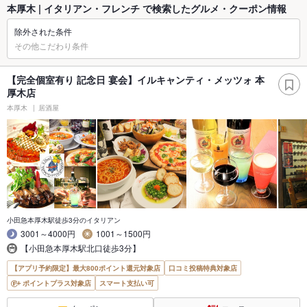
本厚木 | イタリアン・フレンチ で検索したグルメ・クーポン情報
除外された条件
その他こだわり条件
【完全個室有り 記念日 宴会】イルキャンティ・メッツォ 本
厚木店
本厚木
居酒屋
小田急本厚木駅徒歩3分のイタリアン
3001～4000円
1001～1500円
【小田急本厚木駅北口徒歩3分】
【アプリ予約限定】最大800ポイント還元対象店
口コミ投稿特典対象店
ポイントプラス対象店
スマート支払い可