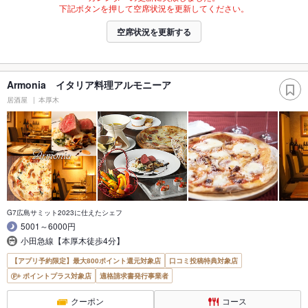
下記ボタンを押して空席状況を更新してください。
空席状況を更新する
Armonia イタリア料理アルモニーア
居酒屋
本厚木
G7広島サミット2023に仕えたシェフ
5001～6000円
小田急線【本厚木徒歩4分】
【アプリ予約限定】最大800ポイント還元対象店
口コミ投稿特典対象店
ポイントプラス対象店
適格請求書発行事業者
クーポン
コース