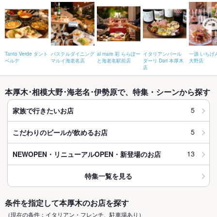
Tanto Verde タント
パステルダイニング
al mare 彩 ららぽー
イタリアンバール
一源 いちげ
ベルデ
マルイ海老名店
と海老名駅前店
ダーリ Dari 本厚木
大野店
店
本厚木･相模大野･海老名･伊勢原で、特集・シーンから探す
5
家族で行きたいお店
5
こだわりのビールが飲めるお店
13
NEWOPEN・リニューアルOPEN・新登場のお店
特集一覧を見る
条件を指定して本厚木のお店を探す
（現在の条件：イタリアン・フレンチ、駐車場あり）