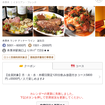
本厚木
イタリアン・フレンチ
本厚木 ランチ ディナー ワイン 誕生日
5001～6000円
1501～2000円
本厚木駅南口よりｽｷｯﾌﾟで2分★★
口コミ投稿特典対象店
適格請求書発行事業者
クーポン
コース
【全員対象】月・火・水・木曜日限定120分飲み放題付きコース5800
円→5500円／人で楽しめます♪
カレンダーの更新に失敗しました。
下記ボタンを押して空席状況を更新してください。