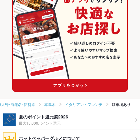
模大野･海老名･伊勢原
本厚木
イタリアン・フレンチ
駐車場あり
夏のポイント還元祭2026
最大15,000ポイント還元
ホットペッパーグルメについて