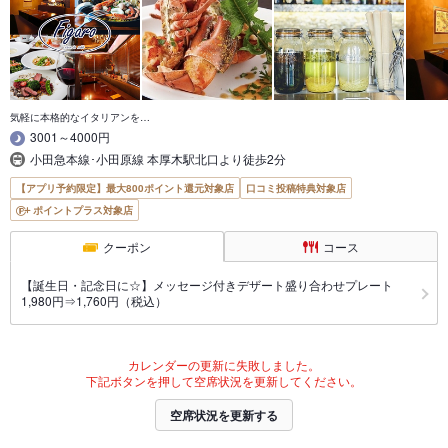
気軽に本格的なイタリアンを…
3001～4000円
小田急本線･小田原線 本厚木駅北口より徒歩2分
【アプリ予約限定】最大800ポイント還元対象店
口コミ投稿特典対象店
ポイントプラス対象店
クーポン
コース
【誕生日・記念日に☆】メッセージ付きデザート盛り合わせプレート
1,980円⇒1,760円（税込）
カレンダーの更新に失敗しました。
下記ボタンを押して空席状況を更新してください。
空席状況を更新する