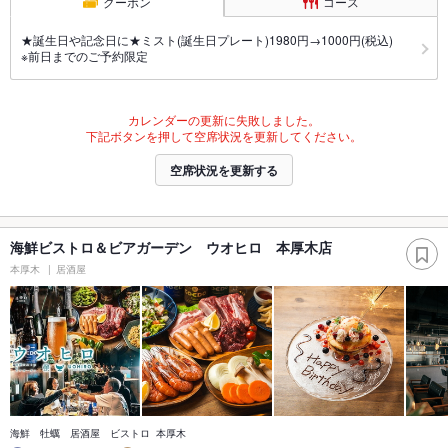
クーポン
コース
★誕生日や記念日に★ミスト(誕生日プレート)1980円→1000円(税込)
※前日までのご予約限定
カレンダーの更新に失敗しました。
下記ボタンを押して空席状況を更新してください。
空席状況を更新する
海鮮ビストロ＆ビアガーデン ウオヒロ 本厚木店
本厚木
居酒屋
海鮮 牡蠣 居酒屋 ビストロ 本厚木