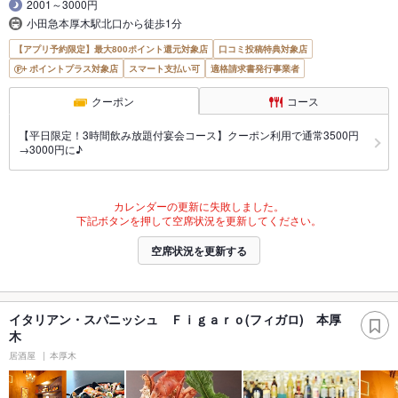
2001～3000円
小田急本厚木駅北口から徒歩1分
【アプリ予約限定】最大800ポイント還元対象店
口コミ投稿特典対象店
ポイントプラス対象店
スマート支払い可
適格請求書発行事業者
クーポン
コース
【平日限定！3時間飲み放題付宴会コース】クーポン利用で通常3500円
→3000円に♪
カレンダーの更新に失敗しました。
下記ボタンを押して空席状況を更新してください。
空席状況を更新する
イタリアン・スパニッシュ Ｆｉｇａｒｏ(フィガロ) 本厚
木
居酒屋
本厚木