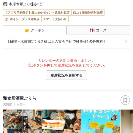
本厚木駅より徒歩3分
【アプリ予約限定】最大800ポイント還元対象店
口コミ投稿特典対象店
ポイントプラス対象店
スマート支払い可
クーポン
コース
【日曜～木曜限定】6名様以上の宴会予約で幹事様1名分無料！
カレンダーの更新に失敗しました。
下記ボタンを押して空席状況を更新してください。
空席状況を更新する
和食居酒屋ごりら
居酒屋
本厚木