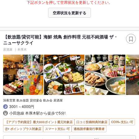
下記ボタンを押して空席状況を更新してください。
空席状況を更新する
【飲放題/貸切可能】海鮮 焼鳥 創作料理 元祖不純酒場 ザ・
ニューサクライ
居酒屋
本厚木
深夜営業 飲み放題 貸切宴会 飲み会 居酒屋
3001～4000円
小田急線 本厚木駅から徒歩で5分!
【アプリ予約限定】最大800ポイント還元対象店
口コミ投稿特典対象店
COIN+支払い可
ポイントプラス対象店
スマート支払い可
適格請求書発行事業者