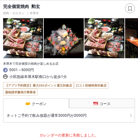
完全個室焼肉 勲玄
焼肉・ホルモン
本厚木
本厚木で完全個室の焼肉が楽しめるお店
5001～6000円
小田急線本厚木駅南口から徒歩1分
【アプリ予約限定】最大350ポイント還元対象店
口コミ投稿特典対象店
適格請求書発行事業者
クーポン
コース
ネットご予約で飲み放題が通常3000円が2000円
カレンダーの更新に失敗しました。