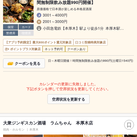
間無制限飲み放題990円開催】
原価価格で日本酒が楽しめる本格居酒屋
3001～4000円
2001～3000円
個室
カード
小田急電鉄【本厚木】駅より徒歩1分 本厚木駅…
禁煙席
喫煙席
【アプリ予約限定】最大800ポイント還元対象店
口コミ投稿特典対象店
ポイントプラス対象店
ネット予約可
クーポンあり
日～木曜日開催！時間無制限飲み放題の990円(土曜日1540円)
クーポンを見る
カレンダーの更新に失敗しました。
下記ボタンを押して空席状況を更新してください。
空席状況を更新する
大衆ジンギスカン酒場 ラムちゃん 本厚木店
焼肉・ホルモン
本厚木