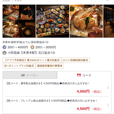
居酒屋
本厚木
本厚木/個室/炉端/おでん/貸切/駅徒歩1分
3001～4000円
2001～3000円
小田急線【本厚木駅】北口徒歩1分
【アプリ予約限定】最大800ポイント還元対象店
口コミ投稿特典対象店
ポイントプラス対象店
適格請求書発行事業者
クーポン
コース
【恵コース：通常飲み放題付き】4,000円(税込)◆初来店の方におすすめ！
4,000円
（税込）
【恵コース：プレミアム飲み放題付き】4,500円(税込)◆初来店の方におすすめ！
4,500円
（税込）