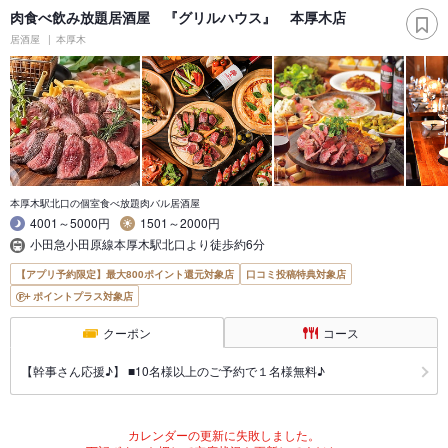
肉食べ飲み放題居酒屋 『グリルハウス』 本厚木店
居酒屋
本厚木
本厚木駅北口の個室食べ放題肉バル居酒屋
4001～5000円
1501～2000円
小田急小田原線本厚木駅北口より徒歩約6分
【アプリ予約限定】最大800ポイント還元対象店
口コミ投稿特典対象店
ポイントプラス対象店
クーポン
コース
【幹事さん応援♪】 ■10名様以上のご予約で１名様無料♪
カレンダーの更新に失敗しました。