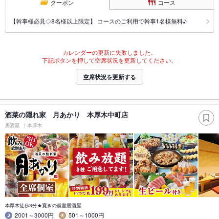
クーポン
コース
【幹事様必見◇8名様以上限定】 コースのご利用で幹事1名様無料♪
カレンダーの更新に失敗しました。
下記ボタンを押して空席状況を更新してください。
空席状況を更新する
酒菜の隠れ家 月あかり 本厚木中町店
居酒屋
本厚木
本厚木徒歩3分★寛ぎの個室居酒屋
2001～3000円
501～1000円