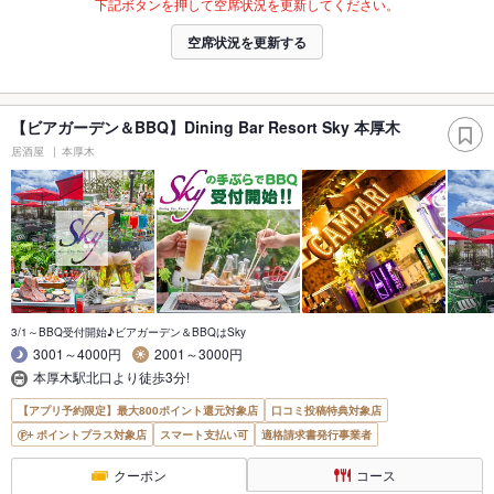
下記ボタンを押して空席状況を更新してください。
空席状況を更新する
【ビアガーデン＆BBQ】Dining Bar Resort Sky 本厚木
居酒屋
本厚木
3/1～BBQ受付開始♪ビアガーデン＆BBQはSky
3001～4000円
2001～3000円
本厚木駅北口より徒歩3分!
【アプリ予約限定】最大800ポイント還元対象店
口コミ投稿特典対象店
ポイントプラス対象店
スマート支払い可
適格請求書発行事業者
クーポン
コース