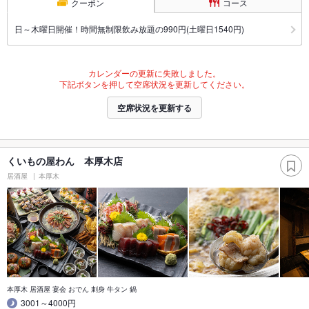
クーポン
コース
日～木曜日開催！時間無制限飲み放題の990円(土曜日1540円)
カレンダーの更新に失敗しました。
下記ボタンを押して空席状況を更新してください。
空席状況を更新する
くいもの屋わん 本厚木店
居酒屋
本厚木
本厚木 居酒屋 宴会 おでん 刺身 牛タン 鍋
3001～4000円