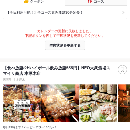
クーポン
コース
【全日利用可能！】全コース飲み放題30分延長！
カレンダーの更新に失敗しました。
下記ボタンを押して空席状況を更新してください。
空席状況を更新する
【食べ放題/2Hハイボール飲み放題555円】NEO大衆酒場ス
マイリ商店 本厚木店
居酒屋
本厚木
毎日19時まで！ハッピーアワー100円~！