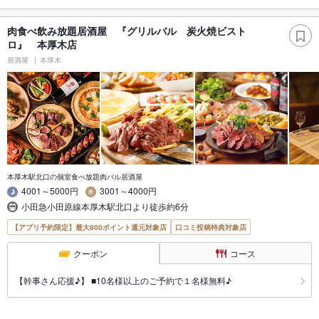
肉食べ飲み放題居酒屋 『グリルバル 炭火焼ビスト
ロ』 本厚木店
居酒屋
本厚木
本厚木駅北口の個室食べ放題肉バル居酒屋
4001～5000円
3001～4000円
小田急小田原線本厚木駅北口より徒歩約6分
【アプリ予約限定】最大800ポイント還元対象店
口コミ投稿特典対象店
クーポン
コース
【幹事さん応援♪】 ■10名様以上のご予約で１名様無料♪