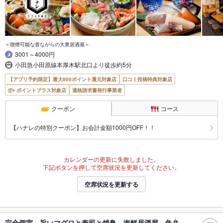
＜喫煙可能な昔ながらの大衆居酒屋＞
3001～4000円
小田急小田原線本厚木駅北口より徒歩約5分
【アプリ予約限定】最大800ポイント還元対象店
口コミ投稿特典対象店
ポイントプラス対象店
適格請求書発行事業者
クーポン
コース
【ハナレの特別クーポン】お会計金額1000円OFF！！
カレンダーの更新に失敗しました。
下記ボタンを押して空席状況を更新してください。
空席状況を更新する
完全個室 旨いマグロと寿司と焼鳥 海鮮居酒屋 魚弁