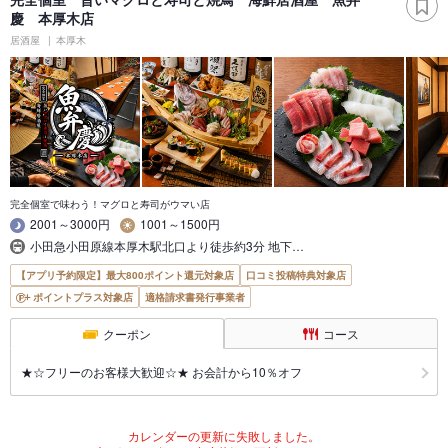
慶 本厚木店
居酒屋
本厚木
完全個室で味わう！マグロと寿司がウマい店
2001～3000円
1001～1500円
小田急小田原線本厚木駅北口より徒歩約3分 地下…
【アプリ予約限定】最大800ポイント還元対象店
口コミ投稿特典対象店
ポイントプラス対象店
適格請求書発行事業者
クーポン
コース
★☆フリーのお客様大歓迎☆★ お会計から10％オフ
カレンダーの更新に失敗しました。