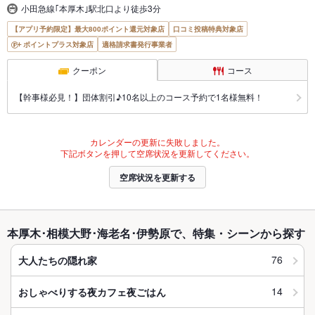
小田急線｢本厚木｣駅北口より徒歩3分
【アプリ予約限定】最大800ポイント還元対象店
口コミ投稿特典対象店
ポイントプラス対象店
適格請求書発行事業者
クーポン
コース
【幹事様必見！】団体割引♪10名以上のコース予約で1名様無料！
カレンダーの更新に失敗しました。
下記ボタンを押して空席状況を更新してください。
空席状況を更新する
本厚木･相模大野･海老名･伊勢原で、特集・シーンから探す
76
大人たちの隠れ家
14
おしゃべりする夜カフェ夜ごはん