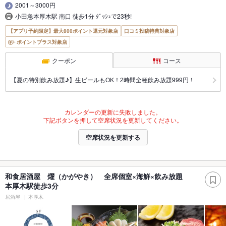
2001～3000円
小田急本厚木駅 南口 徒歩1分 ﾀﾞｯｼｭで23秒!
【アプリ予約限定】最大800ポイント還元対象店
口コミ投稿特典対象店
ポイントプラス対象店
クーポン
コース
【夏の特別飲み放題♪】生ビールもOK！2時間全種飲み放題999円！
カレンダーの更新に失敗しました。
下記ボタンを押して空席状況を更新してください。
空席状況を更新する
和食居酒屋 燿（かがやき） 全席個室×海鮮×飲み放題
本厚木駅徒歩3分
居酒屋
本厚木