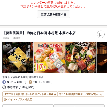
カレンダーの更新に失敗しました。
下記ボタンを押して空席状況を更新してください。
空席状況を更新する
【個室居酒屋】 海鮮と日本酒 木村菴 本厚木本店
居酒屋
本厚木
本厚木/居酒屋/飲み放題/個室/歓送迎会
3001～4000円
2001～3000円
本厚木駅より徒歩3分
【アプリ予約限定】最大800ポイント還元対象店
口コミ投稿特典対象店
COIN+支払い可
ポイントプラス対象店