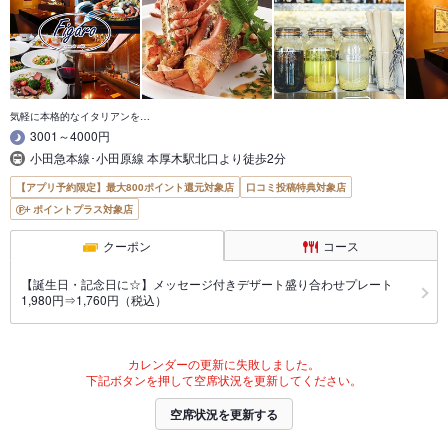
気軽に本格的なイタリアンを…
3001～4000円
小田急本線･小田原線 本厚木駅北口より徒歩2分
【アプリ予約限定】最大800ポイント還元対象店
口コミ投稿特典対象店
ポイントプラス対象店
クーポン
コース
【誕生日・記念日に☆】メッセージ付きデザート盛り合わせプレート
1,980円⇒1,760円（税込）
カレンダーの更新に失敗しました。
下記ボタンを押して空席状況を更新してください。
空席状況を更新する