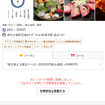
海鮮×牛タン×馬刺し×飲み放題 ×個室
2001～3000円
扉付き個室完備♪ｸｰﾎﾟﾝも♪J本厚木駅 徒歩1分!
【アプリ予約限定】最大800ポイント還元対象店
口コミ投稿特典対象店
ポイントプラス対象店
スマート支払い可
クーポン
コース
『毎日使える激安クーポン2h2000円飲み放題→2h980円!!
カレンダーの更新に失敗しました。
下記ボタンを押して空席状況を更新してください。
空席状況を更新する