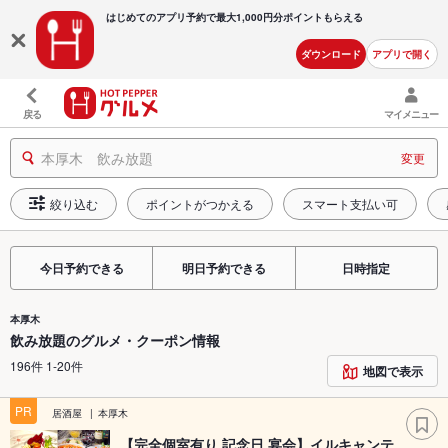
はじめてのアプリ予約で最大
1,000円分ポイントもらえる
ダウンロード
アプリで開く
戻る
マイメニュー
本厚木 飲み放題
変更
絞り込む
ポイントがつかえる
スマート支払い可
今日予約できる
明日予約できる
日時指定
本厚木
飲み放題のグルメ・クーポン情報
196件 1-20件
地図で表示
PR
居酒屋
本厚木
【完全個室有り 記念日 宴会】イルキャンテ