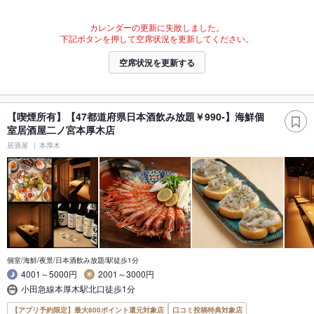
カレンダーの更新に失敗しました。
下記ボタンを押して空席状況を更新してください。
空席状況を更新する
【喫煙所有】【47都道府県日本酒飲み放題￥990-】海鮮個
室居酒屋二ノ宮本厚木店
居酒屋
本厚木
個室/海鮮/夜景/日本酒飲み放題/駅徒歩1分
4001～5000円
2001～3000円
小田急線本厚木駅北口徒歩1分
【アプリ予約限定】最大800ポイント還元対象店
口コミ投稿特典対象店