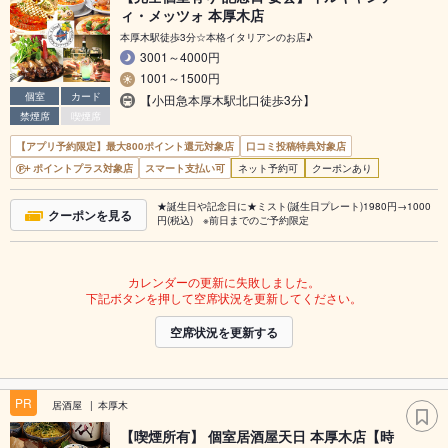
ィ・メッツォ 本厚木店
本厚木駅徒歩3分☆本格イタリアンのお店♪
3001～4000円
1001～1500円
個室
カード
【小田急本厚木駅北口徒歩3分】
禁煙席
喫煙席
【アプリ予約限定】最大800ポイント還元対象店
口コミ投稿特典対象店
ポイントプラス対象店
スマート支払い可
ネット予約可
クーポンあり
★誕生日や記念日に★ミスト(誕生日プレート)1980円→1000
クーポンを見る
円(税込) ※前日までのご予約限定
カレンダーの更新に失敗しました。
下記ボタンを押して空席状況を更新してください。
空席状況を更新する
PR
居酒屋
本厚木
【喫煙所有】 個室居酒屋天日 本厚木店【時