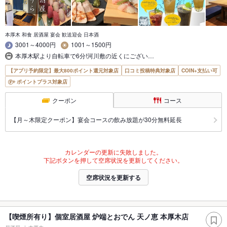
本厚木 和食 居酒屋 宴会 歓送迎会 日本酒
3001～4000円
1001～1500円
本厚木駅より自転車で6分!河川敷の近くにござい…
【アプリ予約限定】最大800ポイント還元対象店
口コミ投稿特典対象店
COIN+支払い可
ポイントプラス対象店
クーポン
コース
【月～木限定クーポン】宴会コースの飲み放題が30分無料延長
カレンダーの更新に失敗しました。
下記ボタンを押して空席状況を更新してください。
空席状況を更新する
【喫煙所有り】個室居酒屋 炉端とおでん 天ノ恵 本厚木店