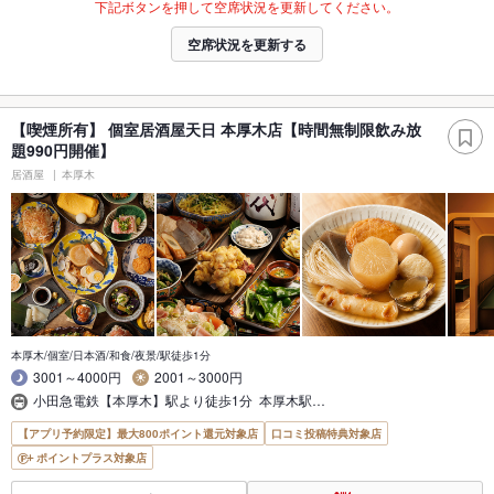
下記ボタンを押して空席状況を更新してください。
空席状況を更新する
【喫煙所有】 個室居酒屋天日 本厚木店【時間無制限飲み放
題990円開催】
居酒屋
本厚木
本厚木/個室/日本酒/和食/夜景/駅徒歩1分
3001～4000円
2001～3000円
小田急電鉄【本厚木】駅より徒歩1分 本厚木駅…
【アプリ予約限定】最大800ポイント還元対象店
口コミ投稿特典対象店
ポイントプラス対象店