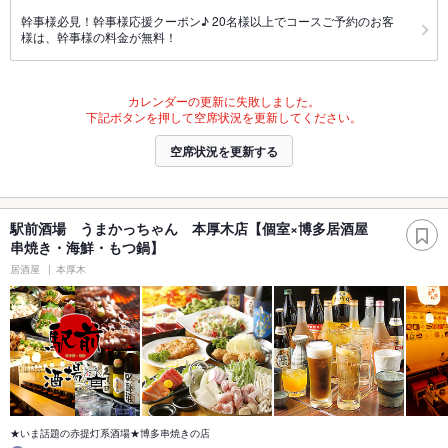
幹事様必見！幹事様応援クーポン♪ 20名様以上でコースご予約のお客
様は、幹事様の料金が無料！
カレンダーの更新に失敗しました。
下記ボタンを押して空席状況を更新してください。
空席状況を更新する
駅前酒場 うまかっちゃん 本厚木店【個室×博多居酒屋
串焼き・海鮮・もつ鍋】
居酒屋
本厚木
★いま話題の赤提灯系酒場★博多串焼きの店