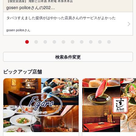
【個室居酒屋】 海鮮と日本酒 木村菴 本厚木本店
gosen policeさんの202…
タバコすえました提供がはやかった店員さんのサービスがよかった
gosen policeさん
検索条件変更
ピックアップ店舗