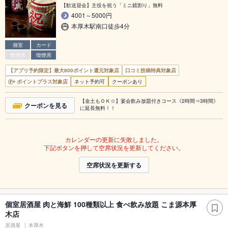
【歓送迎会】主役を祝う「ミニ鏡割り」無料
4001～5000円
本厚木駅南口徒歩4分
個室
カード
禁煙席
喫煙席
【アプリ予約限定】最大800ポイント還元対象店
口コミ投稿特典対象店
ポイントプラス対象店
ネット予約可
クーポンあり
【金土もＯＫ☆】宴会飲み放題付きコース《2時間⇒3時間》
クーポンを見る
に延長無料！！
カレンダーの更新に失敗しました。
下記ボタンを押して空席状況を更新してください。
空席状況を更新する
個室居酒屋 肉と海鮮 100種類以上 食べ飲み放題 こま源本厚
木店
居酒屋
本厚木