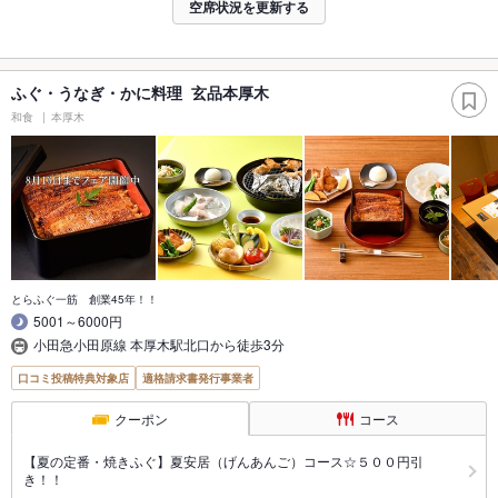
空席状況を更新する
ふぐ・うなぎ・かに料理 玄品本厚木
和食
本厚木
とらふぐ一筋 創業45年！！
5001～6000円
小田急小田原線 本厚木駅北口から徒歩3分
口コミ投稿特典対象店
適格請求書発行事業者
クーポン
コース
【夏の定番・焼きふぐ】夏安居（げんあんご）コース☆５００円引
き！！