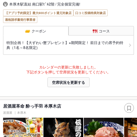
本厚木駅直結 南口駅ﾋﾞﾙ2階 / 完全個室完備!
【アプリ予約限定】最大800ポイント還元対象店
口コミ投稿特典対象店
適格請求書発行事業者
クーポン
コース
特別企画！【大ずわい蟹プレゼント】※期間限定！ 前日までの席予約特
典（1名～8名限定)
カレンダーの更新に失敗しました。
下記ボタンを押して空席状況を更新してください。
空席状況を更新する
居酒屋革命 酔っ手羽 本厚木店
居酒屋
本厚木