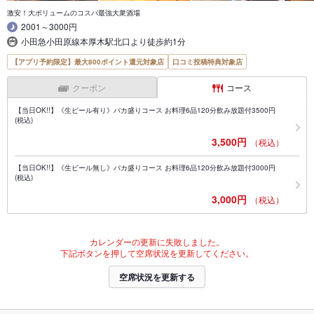
激安！大ボリュームのコスパ最強大衆酒場
2001～3000円
小田急小田原線本厚木駅北口より徒歩約1分
【アプリ予約限定】最大800ポイント還元対象店
口コミ投稿特典対象店
クーポン
コース
【当日OK!!】《生ビール有り》バカ盛りコース お料理6品120分飲み放題付3500円
(税込)
3,500円
（税込）
【当日OK!!】《生ビール無し》バカ盛りコース お料理6品120分飲み放題付3000円
(税込)
3,000円
（税込）
カレンダーの更新に失敗しました。
下記ボタンを押して空席状況を更新してください。
空席状況を更新する