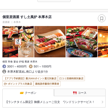
個室居酒屋 すし土風炉 本厚木店
居酒屋
本厚木
個室 和食 宴会 炉端 蕎麦 本厚木
3001～4000円
501～1000円
本厚木駅直結｡南口より徒歩1分
【アプリ予約限定】最大800ポイント還元対象店
口コミ投稿特典対象店
ポイントプラス対象店
適格請求書発行事業者
クーポン
コース
【ランチタイム限定】御膳メニューご注文 ワンドリンクサービス！