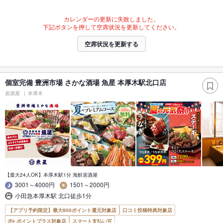
カレンダーの更新に失敗しました。
下記ボタンを押して空席状況を更新してください。
空席状況を更新する
個室完備 豊洲市場 さかな酒場 魚星 本厚木駅北口店
居酒屋
本厚木
【最大24人OK】本厚木駅1分 海鮮居酒屋
3001～4000円
1501～2000円
小田急本厚木駅 北口徒歩1分
【アプリ予約限定】最大800ポイント還元対象店
口コミ投稿特典対象店
ポイントプラス対象店
スマート支払い可