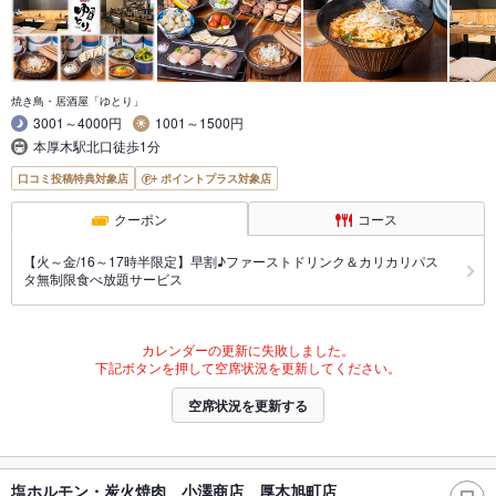
焼き鳥・居酒屋「ゆとり」
3001～4000円
1001～1500円
本厚木駅北口徒歩1分
口コミ投稿特典対象店
ポイントプラス対象店
クーポン
コース
【火～金/16～17時半限定】早割♪ファーストドリンク＆カリカリパス
タ無制限食べ放題サービス
カレンダーの更新に失敗しました。
下記ボタンを押して空席状況を更新してください。
空席状況を更新する
塩ホルモン・炭火焼肉 小澤商店 厚木旭町店