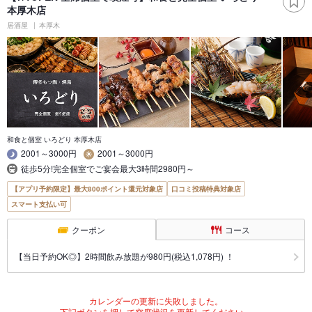
本厚木店
居酒屋
本厚木
和食と個室 いろどり 本厚木店
2001～3000円
2001～3000円
徒歩5分!完全個室でご宴会最大3時間2980円～
【アプリ予約限定】最大800ポイント還元対象店
口コミ投稿特典対象店
スマート支払い可
クーポン
コース
【当日予約OK◎】2時間飲み放題が980円(税込1,078円) ！
カレンダーの更新に失敗しました。
下記ボタンを押して空席状況を更新してください。