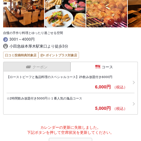
自慢の手作り料理とゆったり過ごせる空間
3001～4000円
小田急線本厚木駅東口より徒歩3分
口コミ投稿特典対象店
ポイントプラス対象店
クーポン
コース
【ローストビーフと逸品料理のスペシャルコース】2h飲み放題付き6000円
6,000円
（税込）
☆2時間飲み放題付き5000円☆１番人気の逸品コース
5,000円
（税込）
カレンダーの更新に失敗しました。
下記ボタンを押して空席状況を更新してください。