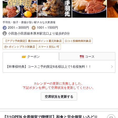
手羽先・餃子・唐揚が旨い駅チカな大衆酒場
2001～3000円
1001～1500円
小田急小田原線本厚木駅北口より徒歩約3分
【アプリ予約限定】最大800ポイント還元対象店
口コミ投稿特典対象店
ポイントプラス対象店
スマート支払い可
クーポン
コース
【幹事様特典】コースご予約限定6名様以上で1名様無料！！
カレンダーの更新に失敗しました。
下記ボタンを押して空席状況を更新してください。
空席状況を更新する
【7/1OPEN 全席個室で喫煙可】和食と完全個室 いろどり