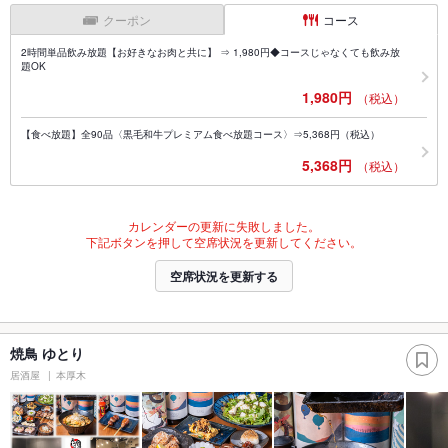
クーポン
コース
2時間単品飲み放題【お好きなお肉と共に】 ⇒ 1,980円◆コースじゃなくても飲み放
題OK
1,980円
（税込）
【食べ放題】全90品〈黒毛和牛プレミアム食べ放題コース〉⇒5,368円（税込）
5,368円
（税込）
カレンダーの更新に失敗しました。
下記ボタンを押して空席状況を更新してください。
空席状況を更新する
焼鳥 ゆとり
居酒屋
本厚木