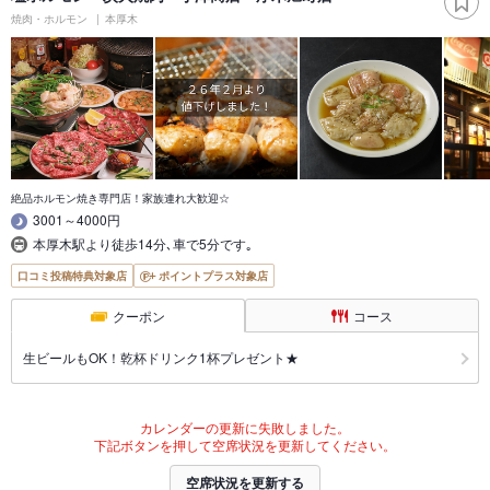
焼肉・ホルモン
本厚木
絶品ホルモン焼き専門店！家族連れ大歓迎☆
3001～4000円
本厚木駅より徒歩14分､車で5分です｡
口コミ投稿特典対象店
ポイントプラス対象店
クーポン
コース
生ビールもOK！乾杯ドリンク1杯プレゼント★
カレンダーの更新に失敗しました。
下記ボタンを押して空席状況を更新してください。
空席状況を更新する