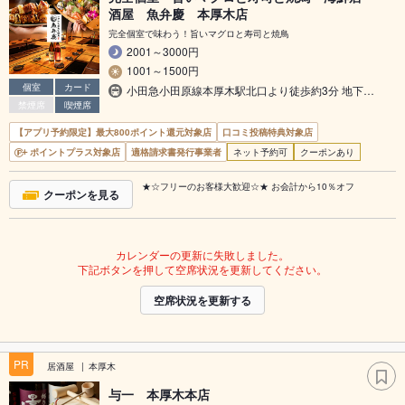
酒屋 魚弁慶 本厚木店
完全個室で味わう！旨いマグロと寿司と焼鳥
2001～3000円
1001～1500円
個室
カード
小田急小田原線本厚木駅北口より徒歩約3分 地下…
禁煙席
喫煙席
【アプリ予約限定】最大800ポイント還元対象店
口コミ投稿特典対象店
ポイントプラス対象店
適格請求書発行事業者
ネット予約可
クーポンあり
★☆フリーのお客様大歓迎☆★ お会計から10％オフ
クーポンを見る
カレンダーの更新に失敗しました。
下記ボタンを押して空席状況を更新してください。
空席状況を更新する
PR
居酒屋
本厚木
与一 本厚木本店