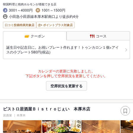
韓国料理と焼肉ホルモンが堪能できる店
3001～4000円
1001～1500円
小田急小田原線本厚木駅南口より徒歩約4分
口コミ投稿特典対象店
ポイントプラス対象店
クーポン
コース
誕生日や記念日に。お祝いプレート作れます！トゥンカロン１個+アイ
スの小プレート580円(税込)
カレンダーの更新に失敗しました。
下記ボタンを押して空席状況を更新してください。
空席状況を更新する
ビストロ居酒屋Ｂｉｓｔｒｏじぇい 本厚木店
居酒屋
本厚木