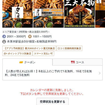
エリア最安値！2時間食べ飲み放題3,000円～
2001～3000円
1001～1500円
本厚木駅徒歩3分!個室×名物鶏皮串99円
【アプリ予約限定】最大800ポイント還元対象店
口コミ投稿特典対象店
ポイントプラス対象店
スマート支払い可
クーポン
コース
【人数が増えればお得！】8名以上のご予約で1名無料、16名で2名無
料、24名で3名無料
カレンダーの更新に失敗しました。
下記ボタンを押して空席状況を更新してください。
空席状況を更新する