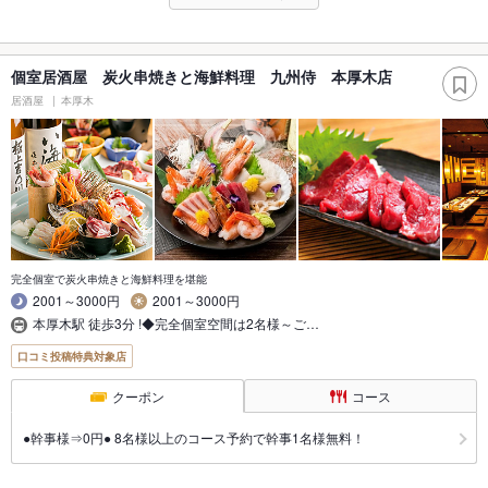
個室居酒屋 炭火串焼きと海鮮料理 九州侍 本厚木店
居酒屋
本厚木
完全個室で炭火串焼きと海鮮料理を堪能
2001～3000円
2001～3000円
本厚木駅 徒歩3分 !◆完全個室空間は2名様～ご…
口コミ投稿特典対象店
クーポン
コース
●幹事様⇒0円● 8名様以上のコース予約で幹事1名様無料！