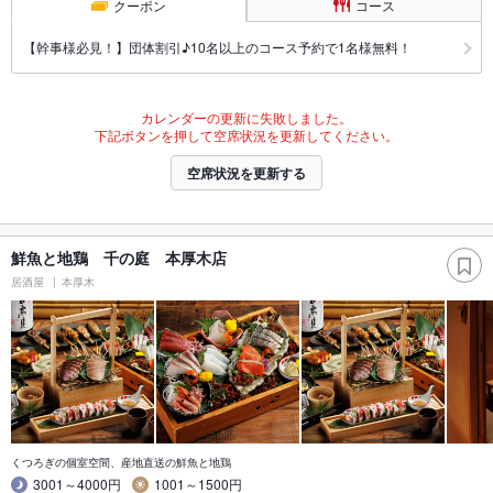
クーポン
コース
【幹事様必見！】団体割引♪10名以上のコース予約で1名様無料！
カレンダーの更新に失敗しました。
下記ボタンを押して空席状況を更新してください。
空席状況を更新する
鮮魚と地鶏 千の庭 本厚木店
居酒屋
本厚木
くつろぎの個室空間、産地直送の鮮魚と地鶏
3001～4000円
1001～1500円