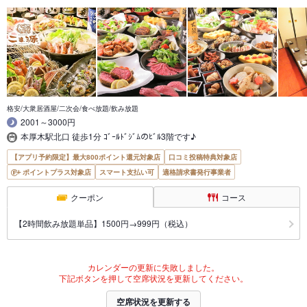
格安/大衆居酒屋/二次会/食べ放題/飲み放題
2001～3000円
本厚木駅北口 徒歩1分 ｺﾞｰﾙﾄﾞｼﾞﾑのﾋﾞﾙ3階です♪
【アプリ予約限定】最大800ポイント還元対象店
口コミ投稿特典対象店
ポイントプラス対象店
スマート支払い可
適格請求書発行事業者
クーポン
コース
【2時間飲み放題単品】1500円→999円（税込）
カレンダーの更新に失敗しました。
下記ボタンを押して空席状況を更新してください。
空席状況を更新する