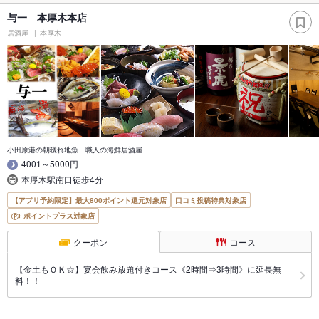
与一 本厚木本店
居酒屋
本厚木
小田原港の朝獲れ地魚 職人の海鮮居酒屋
4001～5000円
本厚木駅南口徒歩4分
【アプリ予約限定】最大800ポイント還元対象店
口コミ投稿特典対象店
ポイントプラス対象店
クーポン
コース
【金土もＯＫ☆】宴会飲み放題付きコース《2時間⇒3時間》に延長無
料！！