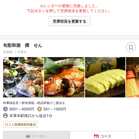
カレンダーの更新に失敗しました。
下記ボタンを押して空席状況を更新してください。
空席状況を更新する
旬彩和酒 撰 せん
居酒屋
本厚木
幹事様必見！鮮魚堪能…絶品和食のご宴会を
3001～4000円
501～1000円
本厚木駅南口から徒歩1分
口コミ投稿特典対象店
クーポン
コース