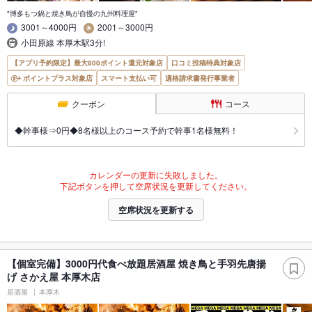
"博多もつ鍋と焼き鳥が自慢の九州料理屋"
3001～4000円
2001～3000円
小田原線 本厚木駅3分!
【アプリ予約限定】最大800ポイント還元対象店
口コミ投稿特典対象店
ポイントプラス対象店
スマート支払い可
適格請求書発行事業者
クーポン
コース
◆幹事様⇒0円◆8名様以上のコース予約で幹事1名様無料！
カレンダーの更新に失敗しました。
下記ボタンを押して空席状況を更新してください。
空席状況を更新する
【個室完備】3000円代食べ放題居酒屋 焼き鳥と手羽先唐揚
げ さかえ屋 本厚木店
居酒屋
本厚木