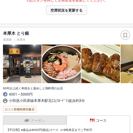
空席状況を更新する
本厚木 とり銀
居酒屋
本厚木
50年以上続く串焼きと釜めしと鶏料理のお店
4001～5000円
小田急小田原線本厚木駅北口(ﾐﾛｰﾄﾞ1)徒歩約3分
口コミ投稿特典対象店
クーポン
コース
【平日用】●釜込み6000円(税込)コース ※19時来店までご予約可