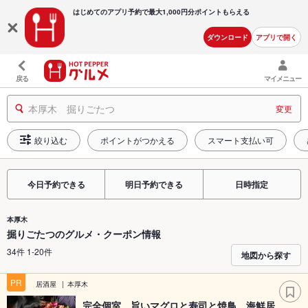
はじめてのアプリ予約で最大
1,000円分ポイントもらえる
ダウンロード
アプリで開く
戻る
マイメニュー
本厚木 掘りごたつ
変更
絞り込む
ポイントがつかえる
スマート支払い可
今日予約できる
明日予約できる
日時指定
本厚木
掘りごたつのグルメ・クーポン情報
34件 1-20件
地図から探す
PR
居酒屋
本厚木
完全個室 旨いマグロと寿司と焼鳥 海鮮居