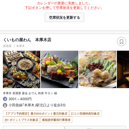
カレンダーの更新に失敗しました。
下記ボタンを押して空席状況を更新してください。
空席状況を更新する
くいもの屋わん 本厚木店
居酒屋
本厚木
本厚木 居酒屋 宴会 おでん 刺身 牛タン 鍋
3001～4000円
小田急線｢本厚木｣駅北口より徒歩3分
【アプリ予約限定】最大800ポイント還元対象店
口コミ投稿特典対象店
ポイントプラス対象店
適格請求書発行事業者