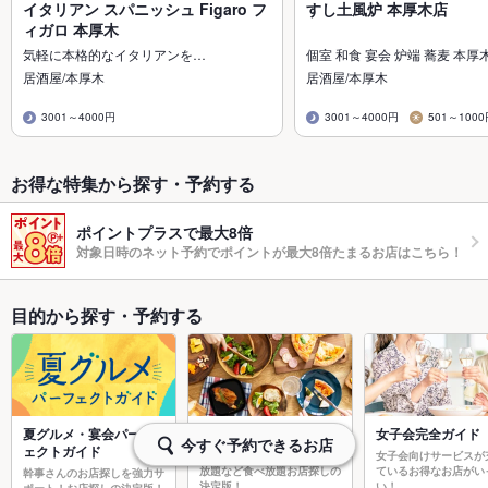
イタリアン スパニッシュ Figaro フ
すし土風炉 本厚木店
ィガロ 本厚木
気軽に本格的なイタリアンを…
個室 和食 宴会 炉端 蕎麦 本厚
居酒屋/本厚木
居酒屋/本厚木
3001～4000円
3001～4000円
501～100
お得な特集から探す・予約する
ポイントプラスで最大8倍
対象日時のネット予約でポイントが最大8倍たまるお店はこちら！
目的から探す・予約する
夏グルメ・宴会パーフ
食べ放題ナビゲーター
女子会完全ガイド
今すぐ予約できるお店
ェクトガイド
焼肉食べ放題やスイーツ食べ
女子会向けサービスが
放題など食べ放題お店探しの
ているお得なお店がい
幹事さんのお店探しを強力サ
決定版！
い！