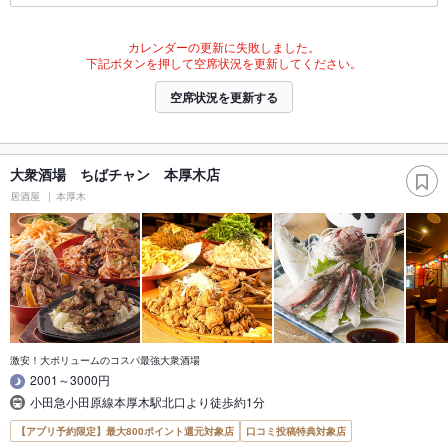
カレンダーの更新に失敗しました。
下記ボタンを押して空席状況を更新してください。
空席状況を更新する
大衆酒場 ちばチャン 本厚木店
居酒屋
本厚木
激安！大ボリュームのコスパ最強大衆酒場
2001～3000円
小田急小田原線本厚木駅北口より徒歩約1分
【アプリ予約限定】最大800ポイント還元対象店
口コミ投稿特典対象店