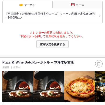
クーポン
コース
【平日限定！3時間飲み放題付宴会コース】クーポン利用で通常3500円
→3000円に♪
カレンダーの更新に失敗しました。
下記ボタンを押して空席状況を更新してください。
空席状況を更新する
Pizza ＆ Wine BotoRu～ボトル～ 本厚木駅前店
居酒屋
本厚木