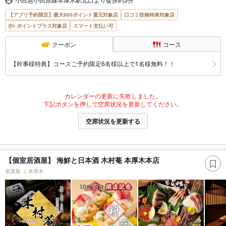
【アプリ予約限定】最大800ポイント還元対象店
口コミ投稿特典対象店
ポイントプラス対象店
スマート支払い可
クーポン
コース
【幹事様特典】コースご予約限定6名様以上で1名様無料！！
カレンダーの更新に失敗しました。
下記ボタンを押して空席状況を更新してください。
空席状況を更新する
【個室居酒屋】 海鮮と日本酒 木村菴 本厚木本店
居酒屋
本厚木