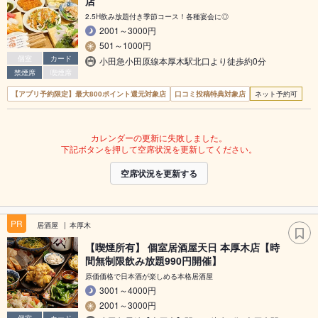
店
2.5H飲み放題付き季節コース！各種宴会に◎
2001～3000円
501～1000円
個室
カード
小田急小田原線本厚木駅北口より徒歩約0分
禁煙席
喫煙席
【アプリ予約限定】最大800ポイント還元対象店
口コミ投稿特典対象店
ネット予約可
カレンダーの更新に失敗しました。
下記ボタンを押して空席状況を更新してください。
空席状況を更新する
PR
居酒屋
本厚木
【喫煙所有】 個室居酒屋天日 本厚木店【時
間無制限飲み放題990円開催】
原価価格で日本酒が楽しめる本格居酒屋
3001～4000円
2001～3000円