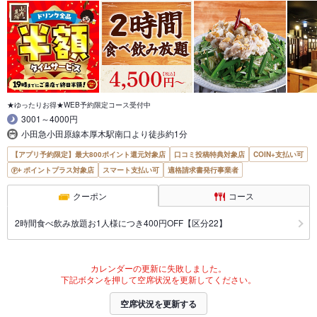
★ゆったりお得★WEB予約限定コース受付中
3001～4000円
小田急小田原線本厚木駅南口より徒歩約1分
【アプリ予約限定】最大800ポイント還元対象店
口コミ投稿特典対象店
COIN+支払い可
ポイントプラス対象店
スマート支払い可
適格請求書発行事業者
クーポン
コース
2時間食べ飲み放題お1人様につき400円OFF【区分22】
カレンダーの更新に失敗しました。
下記ボタンを押して空席状況を更新してください。
空席状況を更新する