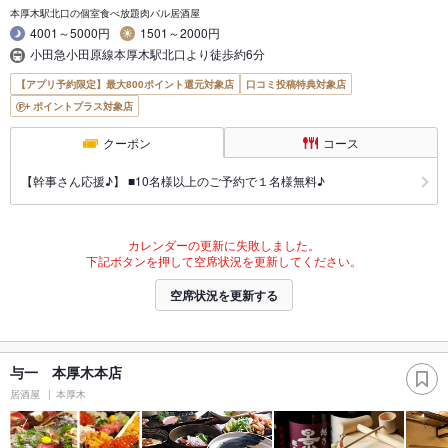
本厚木駅北口の個室食べ放題肉バル居酒屋
4001～5000円
1501～2000円
小田急小田原線本厚木駅北口より徒歩約6分
【アプリ予約限定】最大800ポイント還元対象店
口コミ投稿特典対象店
ポイントプラス対象店
クーポン
コース
【幹事さん応援♪】 ■10名様以上のご予約で１名様無料♪
カレンダーの更新に失敗しました。
下記ボタンを押して空席状況を更新してください。
空席状況を更新する
与一 本厚木本店
居酒屋
本厚木