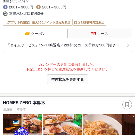
釜焼きピザ×ワイン
2001～3000円
2001～3000円
本厚木駅北口徒歩3分
【アプリ予約限定】最大350ポイント還元対象店
口コミ投稿特典対象店
クーポン
コース
『タイムサービス』15~17時退店／22時~のコース予約が500円引き！
カレンダーの更新に失敗しました。
下記ボタンを押して空席状況を更新してください。
空席状況を更新する
HOMES ZERO 本厚木
居酒屋
本厚木