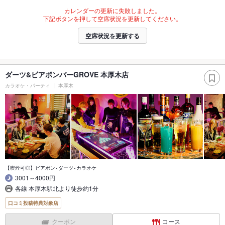
カレンダーの更新に失敗しました。
下記ボタンを押して空席状況を更新してください。
空席状況を更新する
ダーツ&ビアポンバーGROVE 本厚木店
カラオケ・パーティ
本厚木
【喫煙可◎】ビアポン×ダーツ×カラオケ
3001～4000円
各線 本厚木駅北より徒歩約1分
口コミ投稿特典対象店
クーポン
コース