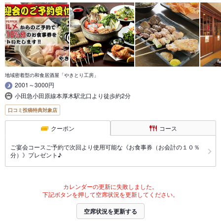
地域密着型の和食居酒屋「やきとり工房」
2001～3000円
小田急小田原線本厚木駅北口より徒歩約2分
口コミ投稿特典対象店
クーポン
コース
ご宴会コースご予約で次回より使用可能な《お食事券（お会計の１０％
分）》プレゼント♪
カレンダーの更新に失敗しました。
下記ボタンを押して空席状況を更新してください。
空席状況を更新する