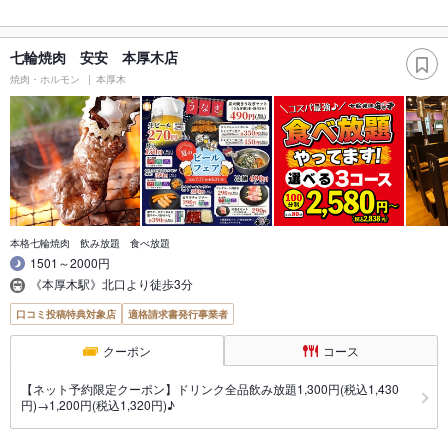
七輪焼肉 安安 本厚木店
焼肉・ホルモン
本厚木
本格七輪焼肉 飲み放題 食べ放題
1501～2000円
《本厚木駅》北口より徒歩3分
口コミ投稿特典対象店
適格請求書発行事業者
クーポン
コース
【ネット予約限定クーポン】ドリンク全品飲み放題1,300円(税込1,430
円)→1,200円(税込1,320円)♪