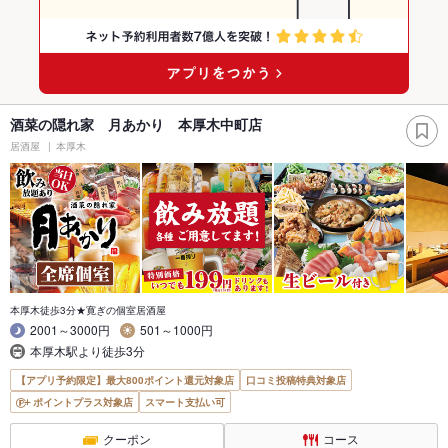
酒菜の隠れ家 月あかり 本厚木中町店
居酒屋
本厚木
本厚木徒歩3分★寛ぎの個室居酒屋
2001～3000円
501～1000円
本厚木駅より徒歩3分
【アプリ予約限定】最大800ポイント還元対象店
口コミ投稿特典対象店
ポイントプラス対象店
スマート支払い可
クーポン
コース