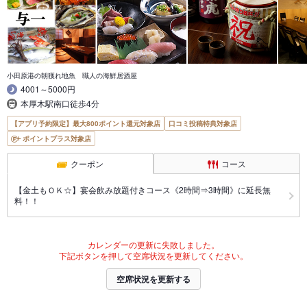
小田原港の朝獲れ地魚 職人の海鮮居酒屋
4001～5000円
本厚木駅南口徒歩4分
【アプリ予約限定】最大800ポイント還元対象店
口コミ投稿特典対象店
ポイントプラス対象店
クーポン
コース
【金土もＯＫ☆】宴会飲み放題付きコース《2時間⇒3時間》に延長無
料！！
カレンダーの更新に失敗しました。
下記ボタンを押して空席状況を更新してください。
空席状況を更新する