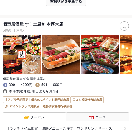
空席状況を更新する
個室居酒屋 すし土風炉 本厚木店
居酒屋
本厚木
個室 和食 宴会 炉端 蕎麦 本厚木
3001～4000円
501～1000円
本厚木駅直結｡南口より徒歩1分
【アプリ予約限定】最大800ポイント還元対象店
口コミ投稿特典対象店
ポイントプラス対象店
適格請求書発行事業者
クーポン
コース
【ランチタイム限定】御膳メニューご注文 ワンドリンクサービス！