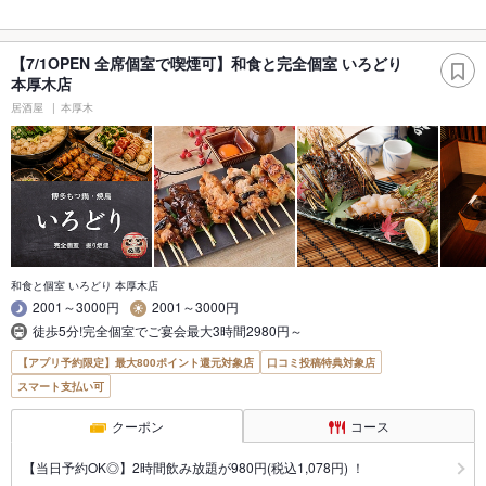
【7/1OPEN 全席個室で喫煙可】和食と完全個室 いろどり
本厚木店
居酒屋
本厚木
和食と個室 いろどり 本厚木店
2001～3000円
2001～3000円
徒歩5分!完全個室でご宴会最大3時間2980円～
【アプリ予約限定】最大800ポイント還元対象店
口コミ投稿特典対象店
スマート支払い可
クーポン
コース
【当日予約OK◎】2時間飲み放題が980円(税込1,078円) ！