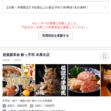
【日曜～木曜限定】6名様以上の宴会予約で幹事様1名分無料！
カレンダーの更新に失敗しました。
下記ボタンを押して空席状況を更新してください。
空席状況を更新する
居酒屋革命 酔っ手羽 本厚木店
居酒屋
本厚木
手羽先・餃子・唐揚が旨い駅チカな大衆酒場
2001～3000円
1001～1500円
小田急小田原線本厚木駅北口より徒歩約3分