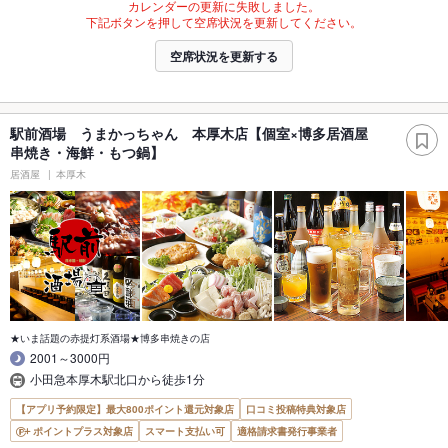
カレンダーの更新に失敗しました。
下記ボタンを押して空席状況を更新してください。
空席状況を更新する
駅前酒場 うまかっちゃん 本厚木店【個室×博多居酒屋
串焼き・海鮮・もつ鍋】
居酒屋
本厚木
★いま話題の赤提灯系酒場★博多串焼きの店
2001～3000円
小田急本厚木駅北口から徒歩1分
【アプリ予約限定】最大800ポイント還元対象店
口コミ投稿特典対象店
ポイントプラス対象店
スマート支払い可
適格請求書発行事業者