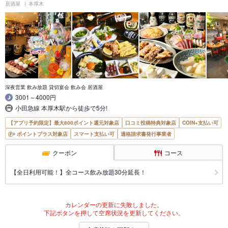
居酒屋
本厚木
深夜営業 飲み放題 貸切宴会 飲み会 居酒屋
3001～4000円
小田急線 本厚木駅から徒歩で5分!
【アプリ予約限定】最大800ポイント還元対象店
口コミ投稿特典対象店
COIN+支払い可
ポイントプラス対象店
スマート支払い可
適格請求書発行事業者
クーポン
コース
【全日利用可能！】全コース飲み放題30分延長！
カレンダーの更新に失敗しました。
下記ボタンを押して空席状況を更新してください。