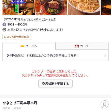
【NEW OPEN】朝まで飲んで歌って遊べるお店
3001～4000円
本厚木駅より徒歩3分!ﾋﾞﾙの中にあります!
口コミ投稿特典対象店
クーポン
コース
【幹事様必見】８名様以上のご予約で幹事様１名無料！
カレンダーの更新に失敗しました。
下記ボタンを押して空席状況を更新してください。
空席状況を更新する
やきとり工房本厚木店
居酒屋
本厚木