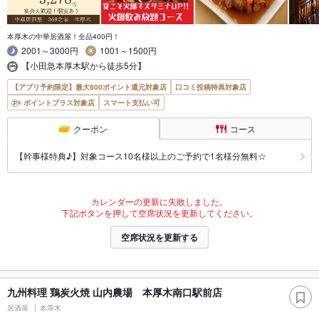
本厚木の中華居酒屋！全品400円！
2001～3000円
1001～1500円
【小田急本厚木駅から徒歩5分】
【アプリ予約限定】最大800ポイント還元対象店
口コミ投稿特典対象店
ポイントプラス対象店
スマート支払い可
クーポン
コース
【幹事様特典♪】対象コース10名様以上のご予約で1名様分無料☆
カレンダーの更新に失敗しました。
下記ボタンを押して空席状況を更新してください。
空席状況を更新する
九州料理 鶏炭火焼 山内農場 本厚木南口駅前店
居酒屋
本厚木