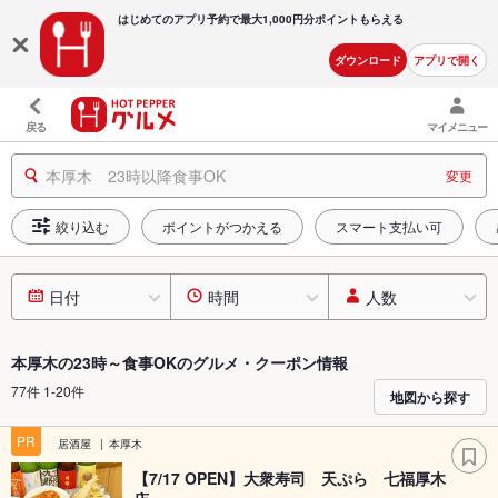
はじめてのアプリ予約で最大
1,000円分ポイントもらえる
ダウンロード
アプリで開く
戻る
マイメニュー
本厚木 23時以降食事OK
変更
絞り込む
ポイントがつかえる
スマート支払い可
日付
時間
人数
本厚木の23時～食事OKのグルメ・クーポン情報
77件 1-20件
地図から探す
PR
居酒屋
本厚木
【7/17 OPEN】大衆寿司 天ぷら 七福厚木