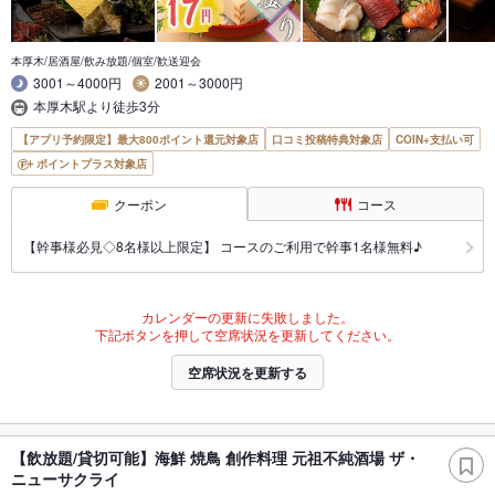
本厚木/居酒屋/飲み放題/個室/歓送迎会
3001～4000円
2001～3000円
本厚木駅より徒歩3分
【アプリ予約限定】最大800ポイント還元対象店
口コミ投稿特典対象店
COIN+支払い可
ポイントプラス対象店
クーポン
コース
【幹事様必見◇8名様以上限定】 コースのご利用で幹事1名様無料♪
カレンダーの更新に失敗しました。
下記ボタンを押して空席状況を更新してください。
空席状況を更新する
【飲放題/貸切可能】海鮮 焼鳥 創作料理 元祖不純酒場 ザ・
ニューサクライ