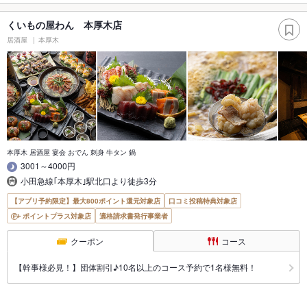
くいもの屋わん 本厚木店
居酒屋
本厚木
本厚木 居酒屋 宴会 おでん 刺身 牛タン 鍋
3001～4000円
小田急線｢本厚木｣駅北口より徒歩3分
【アプリ予約限定】最大800ポイント還元対象店
口コミ投稿特典対象店
ポイントプラス対象店
適格請求書発行事業者
クーポン
コース
【幹事様必見！】団体割引♪10名以上のコース予約で1名様無料！