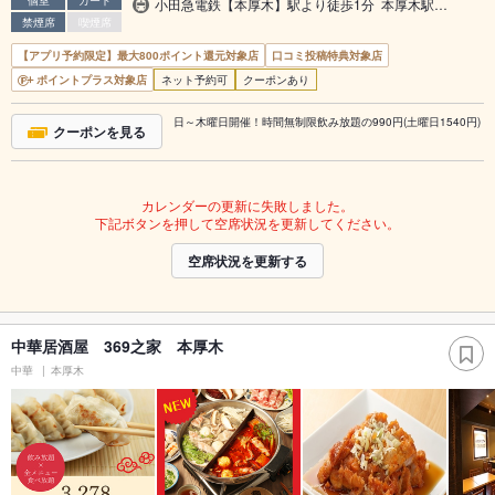
個室
カード
小田急電鉄【本厚木】駅より徒歩1分 本厚木駅…
禁煙席
喫煙席
【アプリ予約限定】最大800ポイント還元対象店
口コミ投稿特典対象店
ポイントプラス対象店
ネット予約可
クーポンあり
日～木曜日開催！時間無制限飲み放題の990円(土曜日1540円)
クーポンを見る
カレンダーの更新に失敗しました。
下記ボタンを押して空席状況を更新してください。
空席状況を更新する
中華居酒屋 369之家 本厚木
中華
本厚木