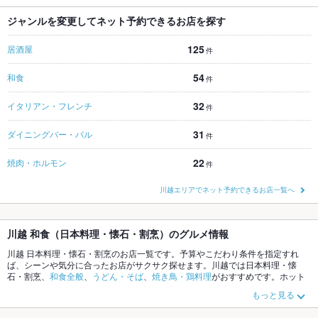
ジャンルを変更してネット予約できるお店を探す
125
居酒屋
件
54
和食
件
32
イタリアン・フレンチ
件
31
ダイニングバー・バル
件
22
焼肉・ホルモン
件
川越エリアでネット予約できるお店一覧へ
川越 和食（日本料理・懐石・割烹）のグルメ情報
川越 日本料理・懐石・割烹のお店一覧です。予算やこだわり条件を指定すれ
ば、シーンや気分に合ったお店がサクサク探せます。川越では日本料理・懐
石・割烹、
和食全般
、
うどん・そば
、
焼き鳥・鶏料理
がおすすめです。ホット
ペッパーグルメなら、お得なクーポンはもちろん、こだわりメニュー
懐石料
もっと見る
理
、
湯豆腐
、
湯葉料理
や季節のおすすめ料理など、お店の最新情報をご紹介し
ているので安心！24時間使える簡単便利なネット予約が使えるお店も拡大中で