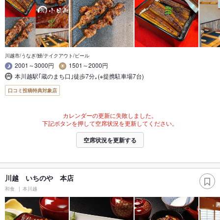
川越市/うなぎ/鰻/テイクアウト/ビール
2001～3000円
1501～2000円
本川越駅｢蔵のまち口｣徒歩7分｡(※提携駐車場7台)
口コミ投稿特典対象店
カレンダーの更新に失敗しました。
下記ボタンを押して空席状況を更新してください。
空席状況を更新する
川越 いちのや 本店
和食
本川越