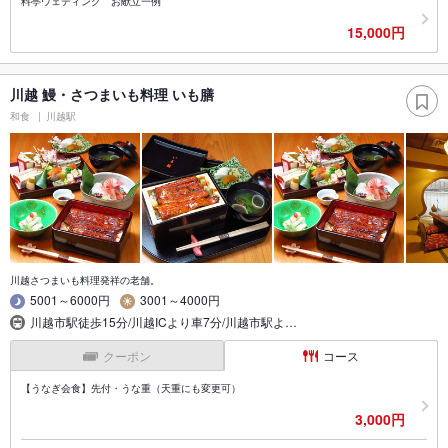
料亭ウェディング お献立一例
15,000円
川越 鰻・さつまいも料理 いも膳
和食
川越駅
川越さつまいも料理発祥の老舗。
5001～6000円
3001～4000円
川越市駅徒歩15分/川越ICより車7分/川越市駅よ…
クーポン
コース
【うなぎ会食】先付・うな重（天重にも変更可）
3,000円