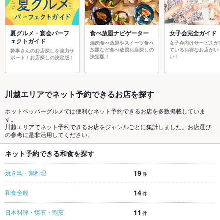
夏グルメ・宴会パーフ
食べ放題ナビゲーター
女子会完全ガイド
ェクトガイド
焼肉食べ放題やスイーツ食べ
女子会向けサービスが
放題など食べ放題お店探しの
ているお得なお店がい
幹事さんのお店探しを強力サ
決定版！
い！
ポート！お店探しの決定版！
川越エリアでネット予約できるお店を探す
ホットペッパーグルメでは便利なネット予約できるお店を多数掲載していま
す。
川越エリアでネット予約できるお店をジャンルごとに集計しました。お店選び
の参考に是非活用してください。
ネット予約できる和食を探す
19
焼き鳥・鶏料理
件
14
和食全般
件
11
日本料理・懐石・割烹
件