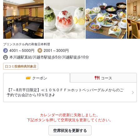
プリンスホテル内の和食日本料理
4001～5000円
2001～3000円
本川越駅直結/川越市駅徒歩5分/川越駅徒歩10分
口コミ投稿特典対象店
クーポン
コース
【7～8月平日限定】≪１０％ＯＦＦ≫ホットペッパーグルメからのご
予約でお会計から10％引き♪
カレンダーの更新に失敗しました。
下記ボタンを押して空席状況を更新してください。
空席状況を更新する