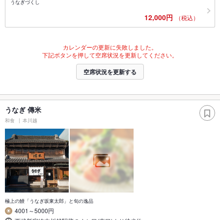
うなぎづくし
12,000円
（税込）
カレンダーの更新に失敗しました。
下記ボタンを押して空席状況を更新してください。
空席状況を更新する
うなぎ 傳米
和食
本川越
極上の鰻「うなぎ坂東太郎」と旬の逸品
4001～5000円