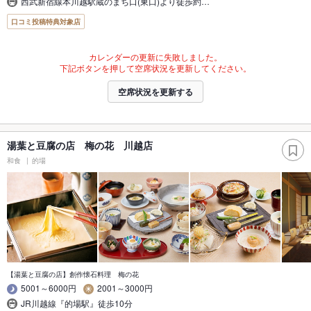
西武新宿線本川越駅蔵のまち口(東口)より徒歩約…
口コミ投稿特典対象店
カレンダーの更新に失敗しました。
下記ボタンを押して空席状況を更新してください。
空席状況を更新する
湯葉と豆腐の店 梅の花 川越店
和食
的場
【湯葉と豆腐の店】創作懐石料理 梅の花
5001～6000円
2001～3000円
JR川越線『的場駅』徒歩10分