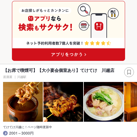
【お席で喫煙可】【大小宴会個室あり】てけてけ 川越店
居酒屋
川越駅
てけてけ川越に！ページ随時更新中
2001～3000円