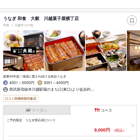
うなぎ 和食 大穀 川越菓子屋横丁店
和食
川越市その他
創業40年超！地域に愛され続ける絶品うなぎ
4001～5000円
3001～4000円
西武新宿線本川越駅蔵のまち口(東口)より徒歩約…
口コミ投稿特典対象店
クーポン
コース
ご予約限定 うなぎ懐石(松)コース
9,000円
（税込）