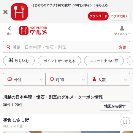
はじめてのアプリ予約で最大
1,000円分ポイントもらえる
ダウンロード
アプリで開く
戻る
マイメニュー
川越 日本料理・懐石・割烹
変更
絞り込む
ポイントがつかえる
スマート支払い可
日付
時間
人数
川越の日本料理・懐石・割烹のグルメ・クーポン情報
36件 1-20件
地図から探す
和食 むさし野
和食
本川越