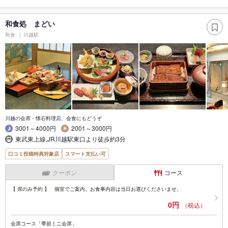
和食処 まどい
和食
川越駅
川越の会席・懐石料理店、会食にもどうぞ
3001～4000円
2001～3000円
東武東上線,JR川越駅東口より徒歩約3分
口コミ投稿特典対象店
スマート支払い可
クーポン
コース
【 席のみ予約 】 個室でご案内。お食事内容は当日お選びくださいませ。
0円
（税込）
会席コース「季節ミニ会席」