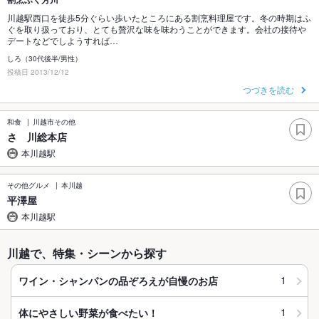
川越駅西口を徒歩5分ぐらい歩いたところにある割烹料理屋です。冬の時期はふ
ぐを取り扱っており、とても贅沢な味を味わうことができます。会社の接待や
デートなどでしようすれば…
しろ（30代後半/男性）
投稿日 2013/12/12
つづきを読む
和食
川越市その他
さゝ川総本店
本川越駅
その他グルメ
本川越
平澤屋
本川越駅
川越で、特集・シーンから探す
1
ワイン・シャンパンの品ぞろえが自慢のお店
1
体にやさしい野菜が食べたい！