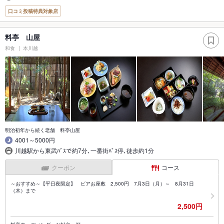
口コミ投稿特典対象店
料亭 山屋
和食
本川越
明治初年から続く老舗 料亭山屋
4001～5000円
川越駅から東武ﾊﾞｽで約7分､一番街ﾊﾞｽ停､徒歩約1分
クーポン
コース
～おすすめ～【平日夜限定】 ビアお座敷 2,500円 7月3日（月）～ 8月31日
（木）まで
2,500円