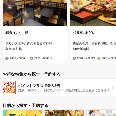
和食 むさし野
和食処 まどい
プリンスホテル内の和食日本料理
川越の会席・懐石料理店、会
和食/本川越
和食/川越駅
4001～5000円
2001～3000円
3001～4000円
2001～300
お得な特集から探す・予約する
ポイントプラスで最大8倍
対象日時のネット予約でポイントが最大8倍たまるお店はこちら！
目的から探す・予約する