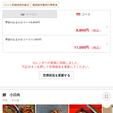
口コミ投稿特典対象店
適格請求書発行事業者
クーポン
コース
季節のおまかせコース8,800円
8,800円
（税込）
季節のおまかせコース11,000円
11,000円
（税込）
カレンダーの更新に失敗しました。
下記ボタンを押して空席状況を更新してください。
空席状況を更新する
鰻 小日向
和食
本川越