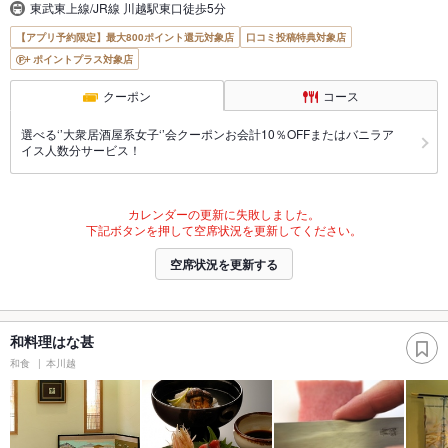
東武東上線/JR線 川越駅東口徒歩5分
【アプリ予約限定】最大800ポイント還元対象店
口コミ投稿特典対象店
ポイントプラス対象店
クーポン
コース
選べる‘’大衆居酒屋系女子‘’会クーポンお会計10％OFFまたはバニラア
イス人数分サービス！
カレンダーの更新に失敗しました。
下記ボタンを押して空席状況を更新してください。
空席状況を更新する
和料理はな甚
和食
本川越