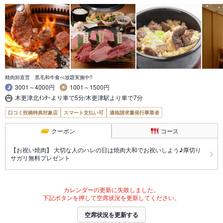
精肉卸直営 黒毛和牛食べ放題実施中!!
3001～4000円
1001～1500円
木更津北ｲﾝﾀｰより車で5分/木更津駅より車で7分
口コミ投稿特典対象店
スマート支払い可
適格請求書発行事業者
クーポン
コース
【お祝い焼肉】 大切な人のハレの日は焼肉大和でお祝いしよう♪厚切り
サガリ無料プレゼント
カレンダーの更新に失敗しました。
下記ボタンを押して空席状況を更新してください。
空席状況を更新する