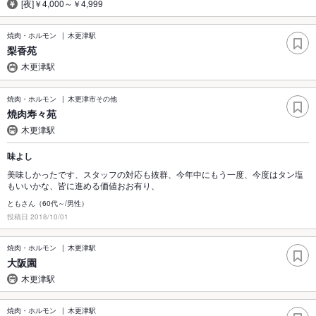
[夜]￥4,000～￥4,999
焼肉・ホルモン
木更津駅
梨香苑
木更津駅
焼肉・ホルモン
木更津市その他
焼肉寿々苑
木更津駅
味よし
美味しかったです、スタッフの対応も抜群、今年中にもう一度、今度はタン塩
もいいかな、皆に進める価値おお有り、
ともさん（60代～/男性）
投稿日 2018/10/01
焼肉・ホルモン
木更津駅
大阪園
木更津駅
焼肉・ホルモン
木更津駅