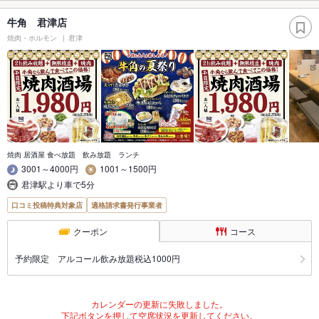
牛角 君津店
焼肉・ホルモン
君津
焼肉 居酒屋 食べ放題 飲み放題 ランチ
3001～4000円
1001～1500円
君津駅より車で5分
口コミ投稿特典対象店
適格請求書発行事業者
クーポン
コース
予約限定 アルコール飲み放題税込1000円
カレンダーの更新に失敗しました。
下記ボタンを押して空席状況を更新してください。