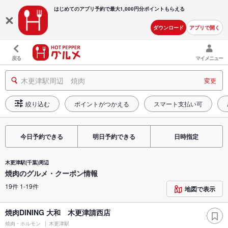
はじめてのアプリ予約で最大
1,000円分ポイントもらえる
ダウンロード
アプリで開く
戻る
マイメニュー
木更津駅周辺 焼肉
変更
絞り込む
ポイントがつかえる
スマート支払い可
今日予約できる
明日予約できる
日時指定
木更津駅(千葉)周辺
焼肉のグルメ・クーポン情報
19件 1-19件
地図で表示
焼肉DINING 大和 木更津請西店
焼肉・ホルモン
木更津駅