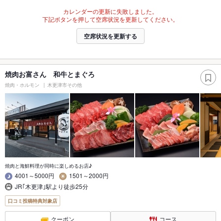
カレンダーの更新に失敗しました。
下記ボタンを押して空席状況を更新してください。
空席状況を更新する
焼肉お富さん 和牛とまぐろ
焼肉・ホルモン
木更津市その他
焼肉と海鮮料理が同時に楽しめるお店♪
4001～5000円
1501～2000円
JR｢木更津｣駅より徒歩25分
口コミ投稿特典対象店
クーポン
コース