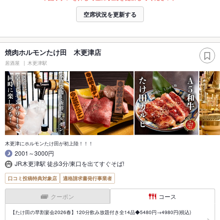
空席状況を更新する
焼肉ホルモンたけ田 木更津店
居酒屋
木更津駅
木更津にホルモンたけ田が初上陸！！！
2001～3000円
JR木更津駅 徒歩3分/東口を出てすぐそば!
口コミ投稿特典対象店
適格請求書発行事業者
クーポン
コース
【たけ田の早割宴会2026春】120分飲み放題付き全14品◆5480円→4980円(税込)