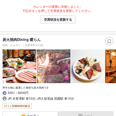
カレンダーの更新に失敗しました。
下記ボタンを押して空席状況を更新してください。
空席状況を更新する
炭火焼肉Dining 暖らん
焼肉・ホルモン
木更津市その他
和牛を軸に厳選した食材を炭火焼肉で♪
5001～6000円
JR 木更津駅 車10分､JR久留里線 祇園駅 車10分
口コミ投稿特典対象店
クーポン
コース