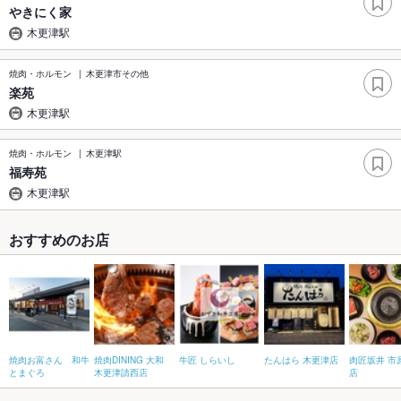
やきにく家
木更津駅
焼肉・ホルモン
木更津市その他
楽苑
木更津駅
焼肉・ホルモン
木更津駅
福寿苑
木更津駅
おすすめのお店
焼肉お富さん 和牛
焼肉DINING 大和
牛匠 しらいし
たんはら 木更津店
肉匠坂井 市
とまぐろ
木更津請西店
店