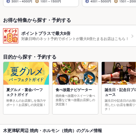
3001～4000円
1001～1500円
4001～5000円
1501～200
お得な特集から探す・予約する
ポイントプラスで最大8倍
対象日時のネット予約でポイントが最大8倍たまるお店はこちら！
目的から探す・予約する
夏グルメ・宴会パーフ
食べ放題ナビゲーター
誕生日・記念日プ
ェクトガイド
ュース
焼肉食べ放題やスイーツ食べ
放題など食べ放題お店探しの
幹事さんのお店探しを強力サ
誕生日や記念日のお祝
決定版！
ポート！お店探しの決定版！
用したいお店を徹底リ
チ！
木更津駅周辺 焼肉・ホルモン（焼肉）のグルメ情報