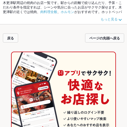
木更津駅周辺の焼肉のお店一覧です。駅からの距離で絞り込んだり、予算・こ
だわり条件を指定すれば、シーンや気分に合ったお店がサクサク探せます。木
更津駅の近くでは焼肉、
肉料理全般
、
ホルモン
がおすすめです。ホットペッパ
ーグルメなら、お得なクーポンはもちろん、こだわりメニュー
牛タン
、
炭火焼
もっと見る
や季節のおすすめ料理など、お店の最新情報をご紹介しているので安心！24時
間使える簡単便利なネット予約が使えるお店も拡大中です。友達どうしの飲み
会にも、会社の宴会にも、デートやパーティーにもお得に便利にホットペッパ
ーグルメをご利用ください。
戻る
ページの先頭へ戻る