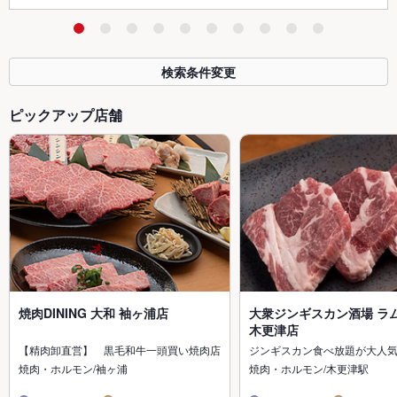
検索条件変更
ピックアップ店舗
焼肉DINING 大和 袖ヶ浦店
大衆ジンギスカン酒場 ラ
木更津店
【精肉卸直営】 黒毛和牛一頭買い焼肉店
ジンギスカン食べ放題が大人
焼肉・ホルモン/袖ヶ浦
焼肉・ホルモン/木更津駅