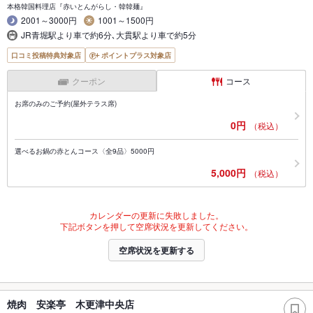
本格韓国料理店『赤いとんがらし・韓韓麺』
2001～3000円
1001～1500円
JR青堀駅より車で約6分､大貫駅より車で約5分
口コミ投稿特典対象店
ポイントプラス対象店
クーポン
コース
お席のみのご予約(屋外テラス席)
0円
（税込）
選べるお鍋の赤とんコース〈全9品〉5000円
5,000円
（税込）
カレンダーの更新に失敗しました。
下記ボタンを押して空席状況を更新してください。
空席状況を更新する
焼肉 安楽亭 木更津中央店