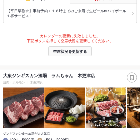
【平日早割☆】事前予約＋１８時までのご来店で生ビールorハイボール
１杯サービス！
カレンダーの更新に失敗しました。
下記ボタンを押して空席状況を更新してください。
空席状況を更新する
大衆ジンギスカン酒場 ラムちゃん 木更津店
焼肉・ホルモン
木更津駅
ジンギスカン食べ放題が大人気◎
4001～5000円
1501～2000円