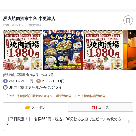
炭火焼肉酒家牛角 木更津店
焼肉・ホルモン
木更津駅
炭火焼肉 居酒屋 食べ放題 飲み放題
2001～3000円
501～1000円
JR内房線木更津駅から徒歩15分
【アプリ予約限定】最大350ポイント還元対象店
口コミ投稿特典対象店
クーポン
コース
【平日限定！】1名様550円（税込）90分飲み放題で生ビールも飲める
♪