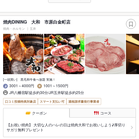
焼肉DINING 大和 市原白金町店
焼肉・ホルモン
五井
[一頭買い] 黒毛和牛食べ放題 実施！
3001～4000円
1001～1500円
JR八幡宿駅徒歩約30分/JR五井駅徒歩約25分
口コミ投稿特典対象店
スマート支払い可
適格請求書発行事業者
クーポン
コース
【お祝い焼肉】 大切な人のハレの日は焼肉大和でお祝いしよう♪厚切り
サガリ無料プレゼント