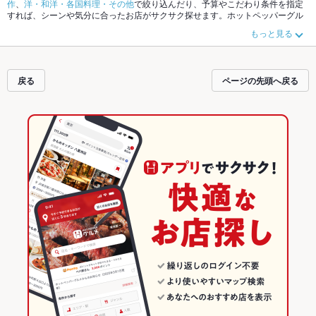
作
、
洋・和洋・各国料理・その他
で絞り込んだり、予算やこだわり条件を指定
すれば、シーンや気分に合ったお店がサクサク探せます。ホットペッパーグル
メなら、お得なクーポンはもちろん、こだわりメニュー
からあげ
、
馬刺し
、
お
もっと見る
茶漬け
や季節のおすすめ料理など、お店の最新情報をご紹介しているので安
心！24時間使える簡単便利なネット予約が使えるお店も拡大中です。友達どう
しの飲み会にも、会社の宴会にも、デートやパーティーにもお得に便利にホッ
トペッパーグルメをご利用ください。
戻る
ページの先頭へ戻る