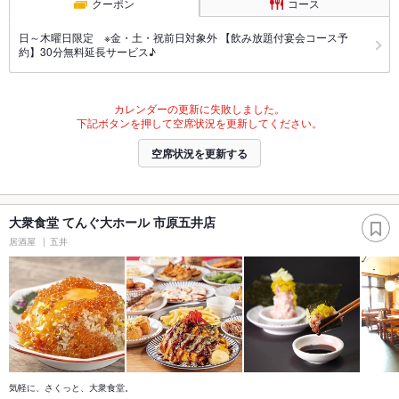
クーポン
コース
日～木曜日限定 ※金・土・祝前日対象外 【飲み放題付宴会コース予
約】30分無料延長サービス♪
カレンダーの更新に失敗しました。
下記ボタンを押して空席状況を更新してください。
空席状況を更新する
大衆食堂 てんぐ大ホール 市原五井店
居酒屋
五井
気軽に、さくっと、大衆食堂。