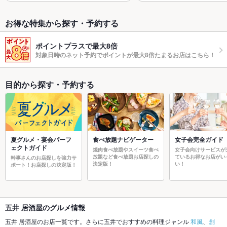
お得な特集から探す・予約する
ポイントプラスで最大8倍
対象日時のネット予約でポイントが最大8倍たまるお店はこちら！
目的から探す・予約する
夏グルメ・宴会パーフ
食べ放題ナビゲーター
女子会完全ガイド
ェクトガイド
焼肉食べ放題やスイーツ食べ
女子会向けサービスが
放題など食べ放題お店探しの
ているお得なお店がい
幹事さんのお店探しを強力サ
決定版！
い！
ポート！お店探しの決定版！
五井 居酒屋のグルメ情報
五井 居酒屋のお店一覧です。さらに五井でおすすめの料理ジャンル
和風
、
創