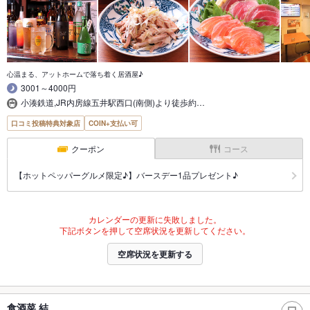
心温まる、アットホームで落ち着く居酒屋♪
3001～4000円
小湊鉄道,JR内房線五井駅西口(南側)より徒歩約…
口コミ投稿特典対象店
COIN+支払い可
クーポン
コース
【ホットペッパーグルメ限定♪】バースデー1品プレゼント♪
カレンダーの更新に失敗しました。
下記ボタンを押して空席状況を更新してください。
空席状況を更新する
食酒菜 結