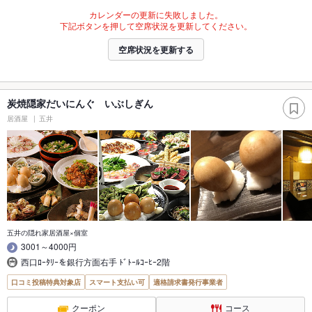
カレンダーの更新に失敗しました。
下記ボタンを押して空席状況を更新してください。
空席状況を更新する
炭焼隠家だいにんぐ いぶしぎん
居酒屋
五井
五井の隠れ家居酒屋×個室
3001～4000円
西口ﾛｰﾀﾘｰを銀行方面右手 ﾄﾞﾄｰﾙｺｰﾋｰ2階
口コミ投稿特典対象店
スマート支払い可
適格請求書発行事業者
クーポン
コース