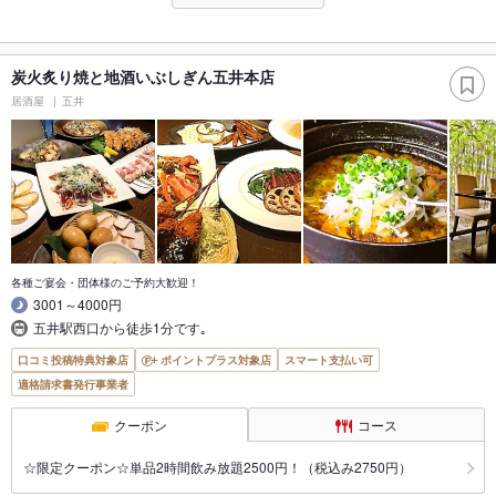
炭火炙り焼と地酒いぶしぎん五井本店
居酒屋
五井
各種ご宴会・団体様のご予約大歓迎！
3001～4000円
五井駅西口から徒歩1分です｡
口コミ投稿特典対象店
ポイントプラス対象店
スマート支払い可
適格請求書発行事業者
クーポン
コース
☆限定クーポン☆単品2時間飲み放題2500円！（税込み2750円）