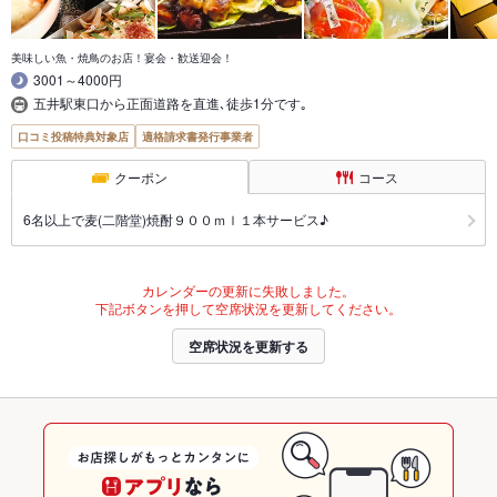
美味しい魚・焼鳥のお店！宴会・歓送迎会！
3001～4000円
五井駅東口から正面道路を直進､徒歩1分です｡
口コミ投稿特典対象店
適格請求書発行事業者
クーポン
コース
6名以上で麦(二階堂)焼酎９００ｍｌ１本サービス♪
カレンダーの更新に失敗しました。
下記ボタンを押して空席状況を更新してください。
空席状況を更新する