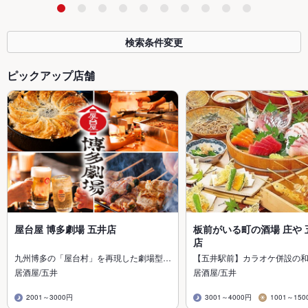
検索条件変更
ピックアップ店舗
屋台屋 博多劇場 五井店
板前がいる町の酒場 庄や 
店
九州博多の「屋台村」を再現した劇場型…
【五井駅前】カラオケ併設の
居酒屋/五井
居酒屋/五井
2001～3000円
3001～4000円
1001～150