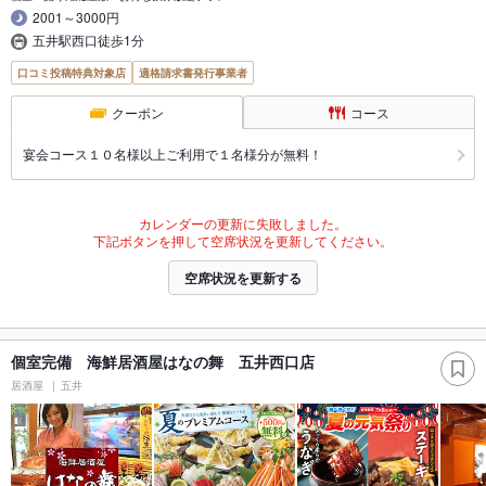
2001～3000円
五井駅西口徒歩1分
口コミ投稿特典対象店
適格請求書発行事業者
クーポン
コース
宴会コース１０名様以上ご利用で１名様分が無料！
カレンダーの更新に失敗しました。
下記ボタンを押して空席状況を更新してください。
空席状況を更新する
個室完備 海鮮居酒屋はなの舞 五井西口店
居酒屋
五井