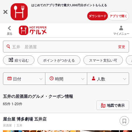
はじめてのアプリ予約で最大
1,000円分ポイントもらえる
ダウンロード
アプリで開く
戻る
マイメニュー
五井 居酒屋
変更
絞り込む
ポイントがつかえる
スマート支払い可
日付
時間
人数
五井の居酒屋のグルメ・クーポン情報
65件 1-20件
地図で表示
屋台屋 博多劇場 五井店
居酒屋
五井