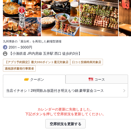
九州博多の「屋台村」を再現した劇場型酒場
2001～3000円
【小湊鉄道 JR内房線 五井駅 西口 徒歩約3分】
【アプリ予約限定】最大350ポイント還元対象店
口コミ投稿特典対象店
適格請求書発行事業者
クーポン
コース
当店イチオシ！2時間飲み放題付き明太もつ鍋 豪華宴会コース
カレンダーの更新に失敗しました。
下記ボタンを押して空席状況を更新してください。
空席状況を更新する