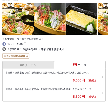
目指すのは、リーズナブルな高級店！
4001～5000円
五井駅 西口 徒歩4分JR 五井駅 西口 徒歩4分
口コミ投稿特典対象店
クーポン
コース
【接待・企業宴会など】2時間飲み放題付９品／税込6500円♪盛り沢山コース
6,500円
（税込）
【宴会・飲み会】当店おすすめ！2時間飲み放題付8品/5500円！まんぷくコース
5,500円
（税込）