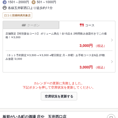
1501～2000円
501～1000円
各線五井駅西口より徒歩約11分
口コミ投稿特典対象店
クーポン
コース
店舗限定【特別宴会コース】 ボリューム満点！全15品＆ 2時間飲み放題付きでこの価
格！￥3,000
3,000円
（税込）
《ネット予約限定￥3,500→￥3,000 ※曜日限定 月～木曜》お手軽コース全9品 2H飲
み放題 \3,000
3,000円
（税込）
カレンダーの更新に失敗しました。
下記ボタンを押して空席状況を更新してください。
空席状況を更新する
板前がいる町の酒場 庄や 五井西口店