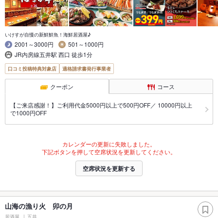
いけすが自慢の新鮮鮮魚！海鮮居酒屋♪
2001～3000円
501～1000円
JR内房線五井駅 西口 徒歩1分
口コミ投稿特典対象店
適格請求書発行事業者
クーポン
コース
【ご来店感謝！】ご利用代金5000円以上で500円OFF／ 10000円以上
で1000円OFF
カレンダーの更新に失敗しました。
下記ボタンを押して空席状況を更新してください。
空席状況を更新する
山海の漁り火 卯の月
居酒屋
五井