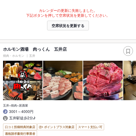
カレンダーの更新に失敗しました。
下記ボタンを押して空席状況を更新してください。
空席状況を更新する
ホルモン酒場 肉っくん 五井店
焼肉・ホルモン
五井
五井×焼肉×居酒屋
3001～4000円
五井駅徒歩2分♪
口コミ投稿特典対象店
ポイントプラス対象店
スマート支払い可
適格請求書発行事業者