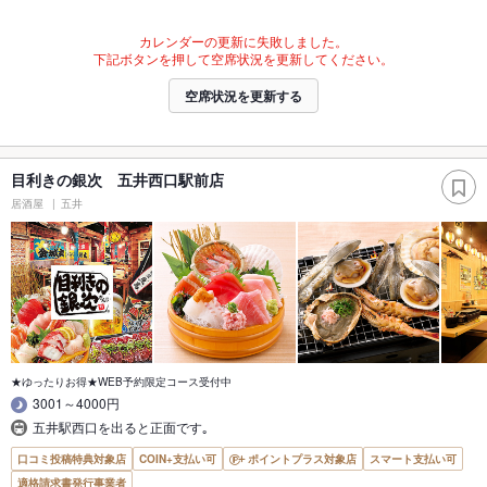
カレンダーの更新に失敗しました。
下記ボタンを押して空席状況を更新してください。
空席状況を更新する
目利きの銀次 五井西口駅前店
居酒屋
五井
★ゆったりお得★WEB予約限定コース受付中
3001～4000円
五井駅西口を出ると正面です｡
口コミ投稿特典対象店
COIN+支払い可
ポイントプラス対象店
スマート支払い可
適格請求書発行事業者