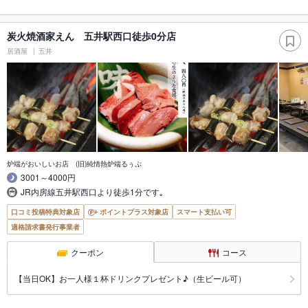
炭火焼酒家えん 五井駅西口徒歩0分店
居酒屋
五井
炉端がおいしいお店 (旧)純情熱炉端るぅぷ
3001～4000円
JR内房線五井駅西口より徒歩1分です｡
口コミ投稿特典対象店
ポイントプラス対象店
スマート支払い可
適格請求書発行事業者
クーポン
コース
【当日OK】お一人様１杯ドリンクプレゼント♪（生ビール可）