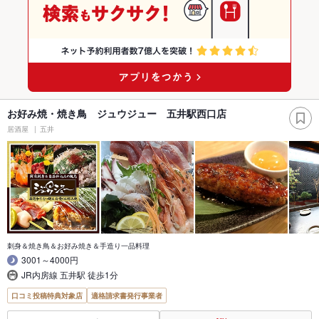
お好み焼・焼き鳥 ジュウジュー 五井駅西口店
居酒屋
五井
刺身＆焼き鳥＆お好み焼き＆手造り一品料理
3001～4000円
JR内房線 五井駅 徒歩1分
口コミ投稿特典対象店
適格請求書発行事業者