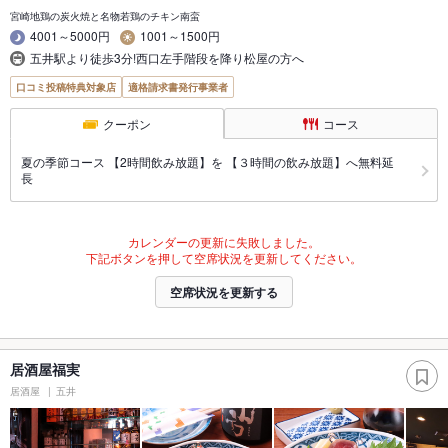
宮崎地鶏の炭火焼と名物若鶏のチキン南蛮
4001～5000円
1001～1500円
五井駅より徒歩3分!西口左手階段を降り松屋の方へ
口コミ投稿特典対象店
適格請求書発行事業者
クーポン
コース
夏の季節コース 【2時間飲み放題】を 【３時間の飲み放題】へ無料延
長
カレンダーの更新に失敗しました。
下記ボタンを押して空席状況を更新してください。
空席状況を更新する
居酒屋福実
居酒屋
五井