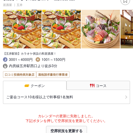
居酒屋
五井
【五井駅前】カラオケ併設の和居酒屋！
3001～4000円
1001～1500円
内房線五井駅西口より徒歩3分
口コミ投稿特典対象店
適格請求書発行事業者
クーポン
コース
ご宴会コース10名様以上で幹事様1名無料
カレンダーの更新に失敗しました。
下記ボタンを押して空席状況を更新してください。
空席状況を更新する