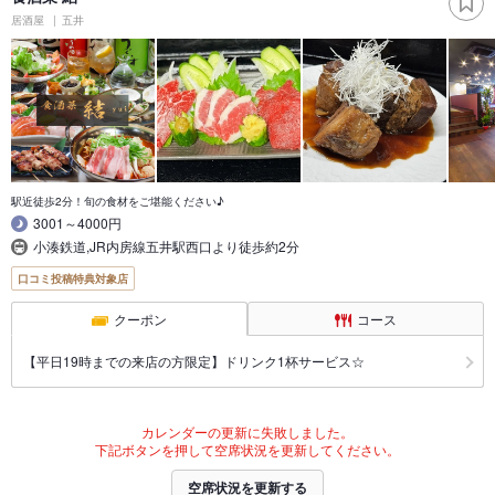
居酒屋
五井
駅近徒歩2分！旬の食材をご堪能ください♪
3001～4000円
小湊鉄道,JR内房線五井駅西口より徒歩約2分
口コミ投稿特典対象店
クーポン
コース
【平日19時までの来店の方限定】ドリンク1杯サービス☆
カレンダーの更新に失敗しました。
下記ボタンを押して空席状況を更新してください。
空席状況を更新する