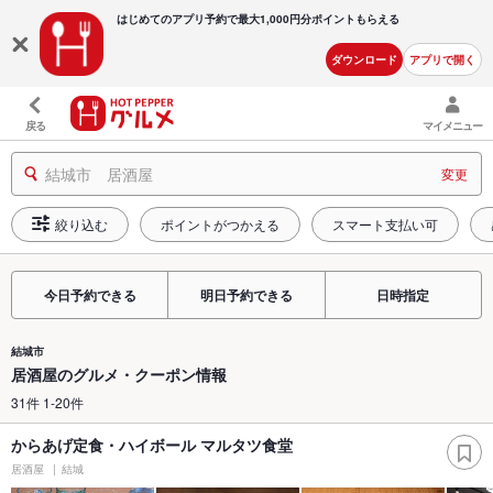
はじめてのアプリ予約で最大
1,000円分ポイントもらえる
ダウンロード
アプリで開く
戻る
マイメニュー
結城市 居酒屋
変更
絞り込む
ポイントがつかえる
スマート支払い可
今日予約できる
明日予約できる
日時指定
結城市
居酒屋のグルメ・クーポン情報
31件 1-20件
からあげ定食・ハイボール マルタツ食堂
居酒屋
結城