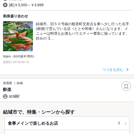
[夜]￥3,000～￥3,999
刺身盛り合わせ
結城市、旧５０号線の観音町交差点を東へ少し行った右手
(南側)で営んでいる店《ととや和食》さんになります。メ
ニューは料理もお酒もバラエティー豊富に揃っています。
好みの【…
tizjam（50代後半/男性）
投稿日 2018/03/15
つづきを読む
居酒屋
結城
酔楽
結城駅
結城市で、特集・シーンから探す
1
食事メインで楽しめるお店