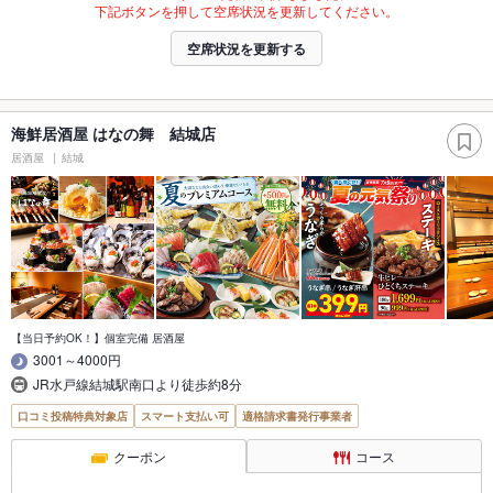
下記ボタンを押して空席状況を更新してください。
空席状況を更新する
海鮮居酒屋 はなの舞 結城店
居酒屋
結城
【当日予約OK！】個室完備 居酒屋
3001～4000円
JR水戸線結城駅南口より徒歩約8分
口コミ投稿特典対象店
スマート支払い可
適格請求書発行事業者
クーポン
コース