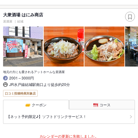
大衆酒場 はにみ商店
居酒屋
結城
地元の方にも愛されるアットホームな居酒屋
2001～3000円
JR水戸線結城駅南口より徒歩約20分
口コミ投稿特典対象店
クーポン
コース
【ネット予約限定♪】ソフトドリンクサービス！
カレンダーの更新に失敗しました。