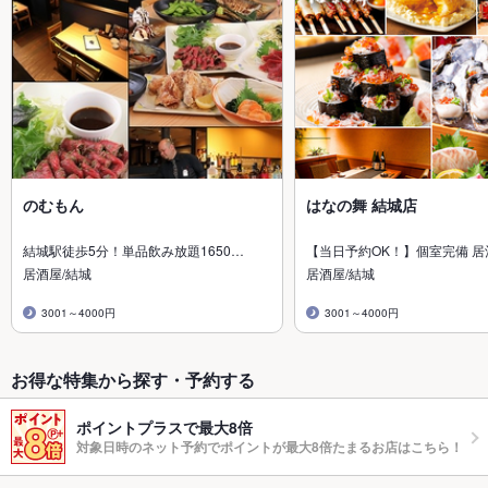
のむもん
はなの舞 結城店
結城駅徒歩5分！単品飲み放題1650…
【当日予約OK！】個室完備 居
居酒屋/結城
居酒屋/結城
3001～4000円
3001～4000円
お得な特集から探す・予約する
ポイントプラスで最大8倍
対象日時のネット予約でポイントが最大8倍たまるお店はこちら！