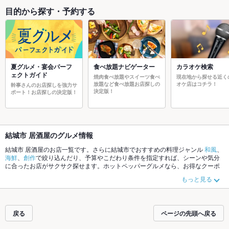
目的から探す・予約する
夏グルメ・宴会パーフ
食べ放題ナビゲーター
カラオケ検索
ェクトガイド
焼肉食べ放題やスイーツ食べ
現在地から探せる近く
放題など食べ放題お店探しの
オケ店はコチラ！
幹事さんのお店探しを強力サ
決定版！
ポート！お店探しの決定版！
結城市 居酒屋のグルメ情報
結城市 居酒屋のお店一覧です。さらに結城市でおすすめの料理ジャンル
和風
、
海鮮
、
創作
で絞り込んだり、予算やこだわり条件を指定すれば、シーンや気分
に合ったお店がサクサク探せます。ホットペッパーグルメなら、お得なクーポ
ンはもちろん、こだわりメニュー
からあげ
、
馬刺し
、
お茶漬け
や季節のおすす
もっと見る
め料理など、お店の最新情報をご紹介しているので安心！24時間使える簡単便
利なネット予約が使えるお店も拡大中です。友達どうしの飲み会にも、会社の
宴会にも、デートやパーティーにもお得に便利にホットペッパーグルメをご利
用ください。
戻る
ページの先頭へ戻る