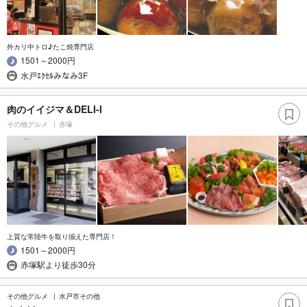
外カリ中トロ♪たこ焼専門店
1501～2000円
水戸ｴｸｾﾙみなみ3F
肉のイイジマ＆DELI-I
その他グルメ
赤塚
上質な常陸牛を取り揃えた専門店！
1501～2000円
赤塚駅より徒歩30分
その他グルメ
水戸市その他