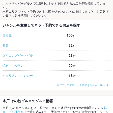
ホットペッパーグルメでは便利なネット予約できるお店を多数掲載していま
す。
水戸エリアでネット予約できるお店をジャンルごとに集計しました。お店選び
の参考に是非活用してください。
ジャンルを変更してネット予約できるお店を探す
100
居酒屋
件
32
和食
件
28
ダイニングバー・バル
件
20
焼肉・ホルモン
件
18
イタリアン・フレンチ
件
水戸エリアでネット予約できるお店一覧へ
水戸 その他グルメのグルメ情報
水戸 その他グルメのお店一覧です。さらに水戸でおすすめの料理ジャンル
軽
食・その他グルメ
で絞り込んだり、予算やこだわり条件を指定すれば、シーン