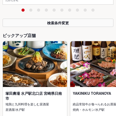
たかださん
検索条件変更
ピックアップ店舗
塚田農場 水戸駅北口店 宮崎県日南
YAKINIKU TORANOYA
市
地鶏と九州料理を楽しむ居酒屋
絶品常陸牛が食べられるお洒
居酒屋/水戸駅
焼肉・ホルモン/水戸駅