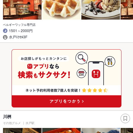
ベルギーワッフル専門店
1501～2000円
水戸ｴｸｾﾙ3F
川桝
その他グルメ
水戸駅