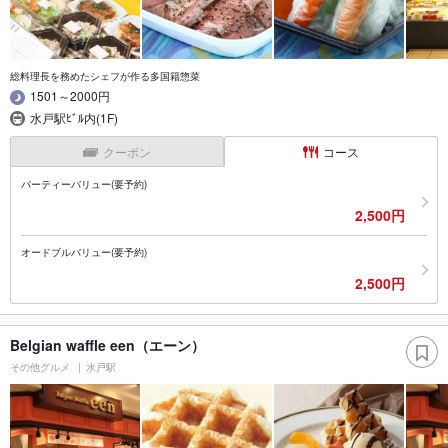
総料理長を務めたシェフが作る多国籍惣菜
1501～2000円
水戸駅ﾋﾞﾙ内(1F)
クーポン
コース
パーティーバリュー(要予約)
2,500円
オードブルバリュー(要予約)
2,500円
Belgian waffle een（エーン）
その他グルメ
水戸駅