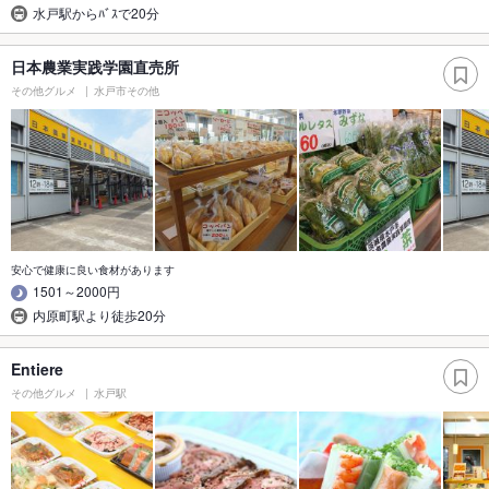
水戸駅からﾊﾞｽで20分
日本農業実践学園直売所
その他グルメ
水戸市その他
安心で健康に良い食材があります
1501～2000円
内原町駅より徒歩20分
Entiere
その他グルメ
水戸駅