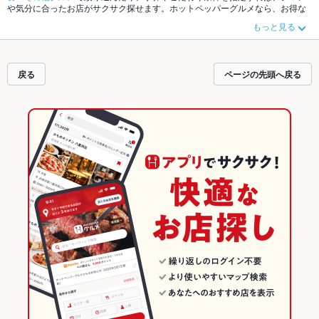
や気分に合ったお店がサクサク探せます。ホットペッパーグルメなら、お得な
クーポンはもちろん、こだわりメニュー
ハンバーガー
や季節のおすすめ料理な
もっと見る
ど、お店の最新情報をご紹介しているので安心！24時間使える簡単便利なネッ
ト予約が使えるお店も拡大中です。友達どうしの飲み会にも、会社の宴会に
も、デートやパーティーにもお得に便利にホットペッパーグルメをご利用くだ
さい。
戻る
ページの先頭へ戻る