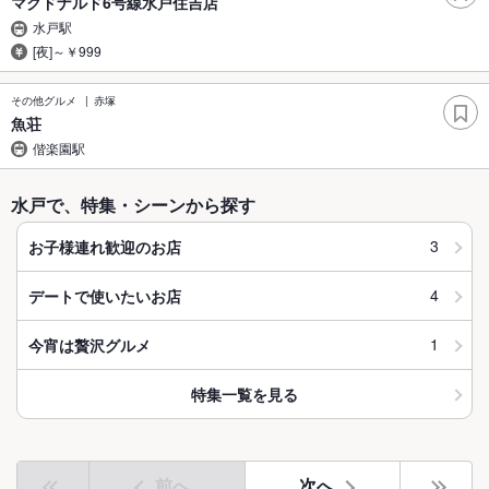
マクドナルド6号線水戸住吉店
水戸駅
[夜]～￥999
その他グルメ
赤塚
魚荘
偕楽園駅
水戸で、特集・シーンから探す
3
お子様連れ歓迎のお店
4
デートで使いたいお店
1
今宵は贅沢グルメ
特集一覧を見る
前へ
次へ