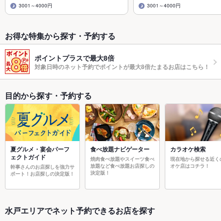
3001～4000円
3001～4000円
お得な特集から探す・予約する
ポイントプラスで最大8倍
対象日時のネット予約でポイントが最大8倍たまるお店はこちら！
目的から探す・予約する
夏グルメ・宴会パーフ
食べ放題ナビゲーター
カラオケ検索
ェクトガイド
焼肉食べ放題やスイーツ食べ
現在地から探せる近く
放題など食べ放題お店探しの
オケ店はコチラ！
幹事さんのお店探しを強力サ
決定版！
ポート！お店探しの決定版！
水戸エリアでネット予約できるお店を探す