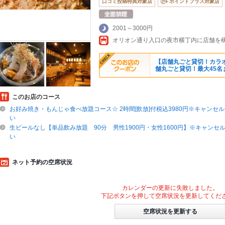
口コミ投稿特典対象店
ポイントプラス対象店
2001～3000円
オリオン通り入口の夜市横丁内に店舗を
【店舗丸ごと貸切！カラオ
舗丸ごと貸切！最大45名
このお店のコース
お好み焼き・もんじゃ食べ放題コース☆ 2時間[飲放]付税込3980円※キャンセ
い
生ビールなし【単品飲み放題 90分 男性1900円・女性1600円】※キャンセ
い
ネット予約の空席状況
カレンダーの更新に失敗しました。
下記ボタンを押して空席状況を更新してくだ
空席状況を更新する