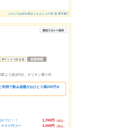
ふわとろお好み焼きともんじゃの店 葵 夜市横丁
ポイントつかえる
都宮駅より徒歩5分。オリオン通り内
ご利用で飲み放題がおひとり様200円オ
円オフに！！
1,760円
（税込）
３０００円コー
3,300円
（税込）