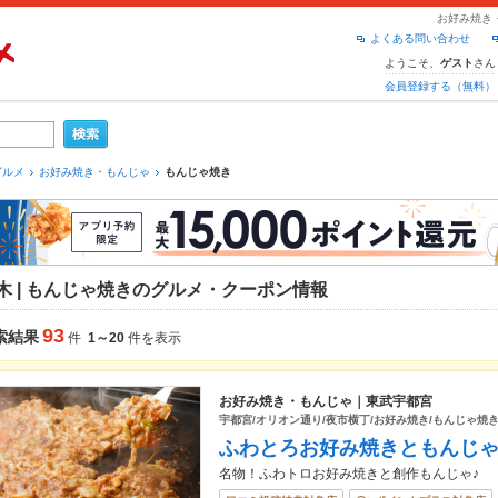
お好み焼き
よくある問い合わせ
ようこそ、
さん
ゲスト
会員登録する（無料）
グルメ
お好み焼き・もんじゃ
もんじゃ焼き
木 | もんじゃ焼きのグルメ・クーポン情報
93
索結果
件
1～20
件を表示
お好み焼き・もんじゃ｜東武宇都宮
宇都宮/オリオン通り/夜市横丁/お好み焼き/もんじゃ焼き
ふわとろお好み焼きともんじ
名物！ふわトロお好み焼きと創作もんじゃ♪