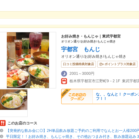
お好み焼き・もんじゃ｜東武宇都宮
オリオン通り/お好み焼き/もんじゃ焼き
宇都宮 もんじ
オリオン通り/お好み焼き/もんじゃ焼き
口コミ投稿特典対象店
ポイントプラス対象店
2001～3000円
栃木県宇都宮市江野町9－2 1F 東武宇
な、、なんと！ クーポン
フ！！
このお店のコース
【突発的な飲み会に◎】2H単品飲み放題ご予約のご利用でなんとお一人様200
平日限定！！お好み焼き、もんじゃ焼き、その他おつまみ付き、飲み放題込み