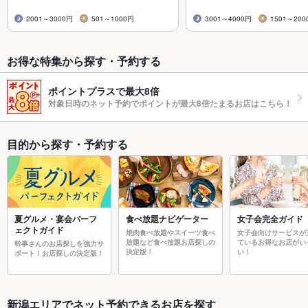
2001～3000円
501～1000円
3001～4000円
1501～200
お得な特集から探す・予約する
ポイントプラスで最大8倍
対象日時のネット予約でポイントが最大8倍たまるお店はこちら！
目的から探す・予約する
夏グルメ・宴会パーフ
食べ放題ナビゲーター
女子会完全ガイド
ェクトガイド
焼肉食べ放題やスイーツ食べ
女子会向けサービスが
放題など食べ放題お店探しの
ているお得なお店がい
幹事さんのお店探しを強力サ
決定版！
い！
ポート！お店探しの決定版！
新潟エリアでネット予約できるお店を探す