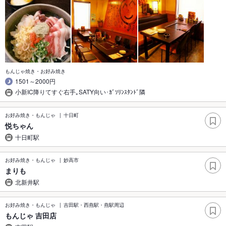
もんじゃ焼き・お好み焼き
1501～2000円
小新IC降りてすぐ右手｡SATY向い･ｶﾞｿﾘﾝｽﾀﾝﾄﾞ隣
お好み焼き・もんじゃ
十日町
悦ちゃん
十日町駅
お好み焼き・もんじゃ
妙高市
まりも
北新井駅
お好み焼き・もんじゃ
吉田駅・西燕駅・燕駅周辺
もんじゃ 吉田店