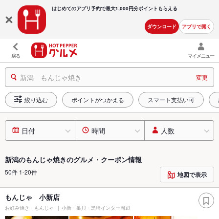
はじめてのアプリ予約で最大
1,000円分ポイントもらえる
ダウンロード
アプリで開く
戻る
マイメニュー
新潟 もんじゃ焼き
変更
絞り込む
ポイントがつかえる
スマート支払い可
日付
時間
人数
新潟のもんじゃ焼きのグルメ・クーポン情報
50件 1-20件
地図で表示
もんじゃ 小新店
お好み焼き・もんじゃ
小新・亀貝・黒埼インター周辺