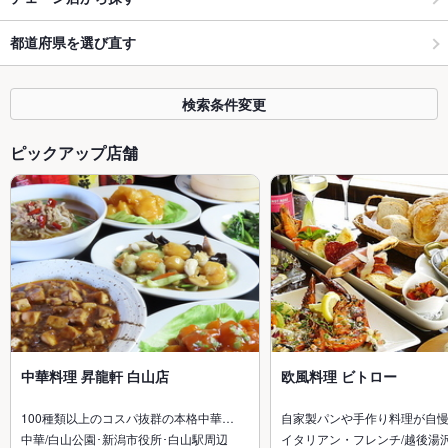
都道府県を選び直す
検索条件変更
ピックアップ店舗
中華料理 昇龍軒 白山店
欧風料理 ビトロー
100種類以上のコスパ抜群の本格中華…
自家製パンや手作り料理が自
中華/白山公園･新潟市役所･白山駅周辺
イタリアン・フレンチ/越後湯