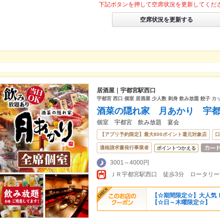
下記ボタンを押して空席状況を更新してくだ
空席状況を更新する
居酒屋｜宇都宮駅西口
宇都宮 西口 個室 居酒屋 少人数 刺身 飲み放題 餃子 
酒菜の隠れ家 月あかり 宇
個室 宇都宮 飲み放題 宴会
【アプリ予約限定】最大800ポイント還元対象店
口
適格請求書発行事業者
ポイントつかえる
3001～4000円
ＪＲ宇都宮駅西口 徒歩3分 ロータリー
【☆期間限定☆】大人気！
【☆日～木曜限定☆】