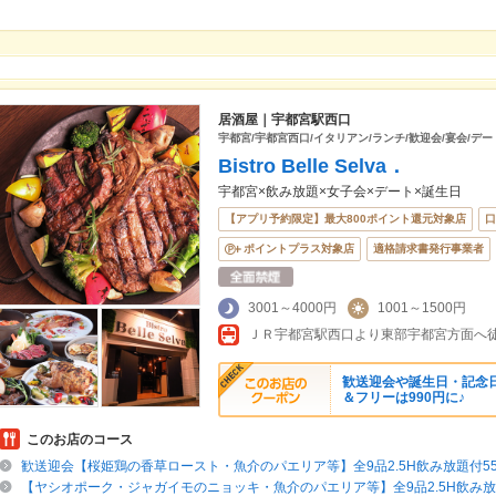
居酒屋｜宇都宮駅西口
宇都宮/宇都宮西口/イタリアン/ランチ/歓迎会/宴会/デー
Bistro Belle Selva．
宇都宮×飲み放題×女子会×デート×誕生日
【アプリ予約限定】最大800ポイント還元対象店
口
ポイントプラス対象店
適格請求書発行事業者
3001～4000円
1001～1500円
ＪＲ宇都宮駅西口より東部宇都宮方面へ
歓送迎会や誕生日・記念
＆フリーは990円に♪
このお店のコース
歓送迎会【桜姫鶏の香草ロースト・魚介のパエリア等】全9品2.5H飲み放題付550
【ヤシオポーク・ジャガイモのニョッキ・魚介のパエリア等】全9品2.5H飲み放題付