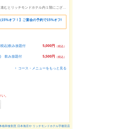
JR宇都宮駅西口徒歩2分駅を背にして左に進むとリッチモンドホテル内１階にございます。
15%オフ！】ご宴会の予約で15%オフ/
(税込)飲み放題付
5,000円
（税込）
込) 飲み放題付
5,500円
（税込）
コース・メニューをもっと見る
さい。
本格和食割烹 日本海庄や リッチモンドホテル宇都宮店