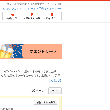
ステーキ/宇都宮駅西口のおすすめ・クーポン情報
コンテンツガイド
クーポン 予約 ホットペッパー
検討リスト
最近見たお店
マイメニュー
ニングバー・バル
、
焼肉・ホルモン
で探したり、
合ったお店が見つからなかったら、近隣のエリア
東
メなら、お得なクーポンはもちろん、こだわりメニ
もっと見る
いるので安心！24時間使える簡単便利なネット予
ーにもお得に便利にホットペッパーグルメをご利用
1/2ページ
ビエ/飲み放題