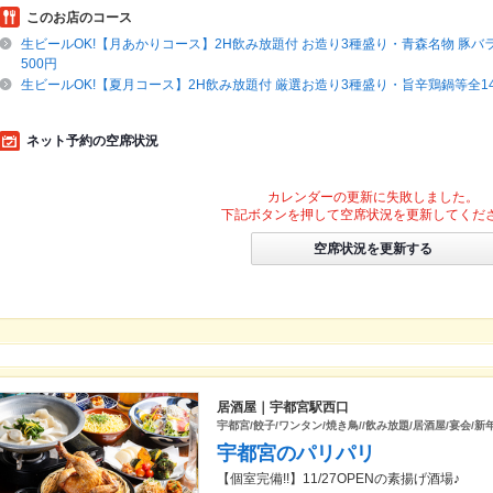
このお店のコース
生ビールOK!【月あかりコース】2H飲み放題付 お造り3種盛り・青森名物 豚バラ
500円
生ビールOK!【夏月コース】2H飲み放題付 厳選お造り3種盛り・旨辛鶏鍋等全14種
ネット予約の空席状況
カレンダーの更新に失敗しました。
下記ボタンを押して空席状況を更新してくだ
空席状況を更新する
居酒屋｜宇都宮駅西口
宇都宮/餃子/ワンタン/焼き鳥//飲み放題/居酒屋/宴会/新年
宇都宮のパリパリ
【個室完備!!】11/27OPENの素揚げ酒場♪