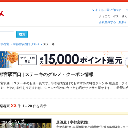
よくある問い合わせ
ようこそ、
さん
ゲスト
会員登録する（無料）
宇都宮
宇都宮駅西口 グルメ
ステーキ
都宮駅西口 | ステーキのグルメ・クーポン情報
都宮駅西口 ステーキのお店一覧です。宇都宮駅西口でおすすめの料理ジャンル
居酒屋
、
ダイ
算やこだわり条件を指定すれば、シーンや気分に合ったお店がサクサク探せます。ご希望に
宇都宮
、
宇都宮駅東口
、
宇都宮市その他
もチェックしてみてください。ホットペッパーグル
ー
からあげ
、
お茶漬け
、
モツ煮込み
や季節のおすすめ料理など、お店の最新情報をご紹介して
が使えるお店も拡大中です。友達どうしの飲み会にも、会社の宴会にも、デートやパーティ
23
索結果
件
1～20
件を表示
ださい。
居酒屋｜宇都宮駅西口
宇都宮駅/西口/居酒屋/郷土料理/餃子/焼き鳥/馬刺し/ジ