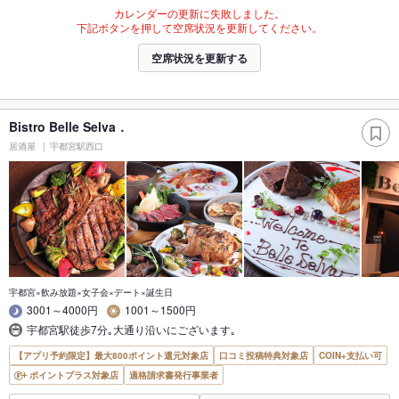
カレンダーの更新に失敗しました。
下記ボタンを押して空席状況を更新してください。
空席状況を更新する
Bistro Belle Selva．
居酒屋
宇都宮駅西口
宇都宮×飲み放題×女子会×デート×誕生日
3001～4000円
1001～1500円
宇都宮駅徒歩7分｡大通り沿いにございます｡
【アプリ予約限定】最大800ポイント還元対象店
口コミ投稿特典対象店
COIN+支払い可
ポイントプラス対象店
適格請求書発行事業者