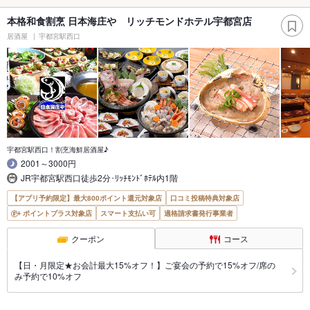
本格和食割烹 日本海庄や リッチモンドホテル宇都宮店
居酒屋
宇都宮駅西口
宇都宮駅西口！割烹海鮮居酒屋♪
2001～3000円
JR宇都宮駅西口徒歩2分･ﾘｯﾁﾓﾝﾄﾞﾎﾃﾙ内1階
【アプリ予約限定】最大800ポイント還元対象店
口コミ投稿特典対象店
ポイントプラス対象店
スマート支払い可
適格請求書発行事業者
クーポン
コース
【日・月限定★お会計最大15%オフ！】ご宴会の予約で15%オフ/席の
み予約で10%オフ