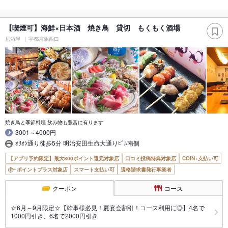
【喫煙可】海鮮×日本酒 焼き鳥 貸切 もくもく酒場
居酒屋
宇都宮駅西口
焼き鳥と季節料理 飲み物も豊富に有ります
3001～4000円
ｵﾘｵﾝ通り徒歩5分 明治安田生命大通りﾋﾞﾙ南側
【アプリ予約限定】最大800ポイント還元対象店
口コミ投稿特典対象店
COIN+支払い可
ポイントプラス対象店
スマート支払い可
適格請求書発行事業者
クーポン
コース
☆6月～9月限定☆【幹事様必見！夏宴会割引！コース利用に◎】4名で
1000円引き、6名で2000円引き