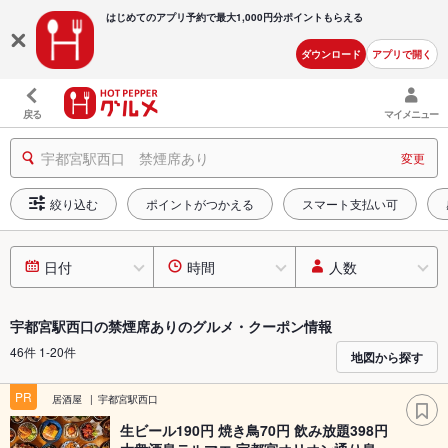
はじめてのアプリ予約で最大
1,000円分ポイントもらえる
ダウンロード
アプリで開く
戻る
マイメニュー
宇都宮駅西口 禁煙席あり
変更
絞り込む
ポイントがつかえる
スマート支払い可
日付
時間
人数
宇都宮駅西口の禁煙席ありのグルメ・クーポン情報
46件 1-20件
地図から探す
PR
居酒屋
宇都宮駅西口
生ビール190円 焼き鳥70円 飲み放題398円