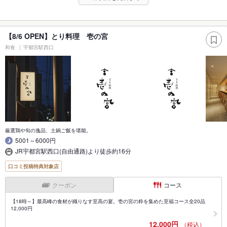
【8/6 OPEN】とり料理 壱の宮
和食
宇都宮駅西口
厳選鶏や旬の逸品、土鍋ご飯を堪能。
5001～6000円
JR宇都宮駅西口(自由通路)より徒歩約16分
口コミ投稿特典対象店
クーポン
コース
【18時～】最高峰の食材が織りなす至高の宴。壱の宮の粋を集めた至福コース全20品
12,000円
12,000円
（税込）