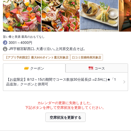
旨い肴と美酒 最高のおもてなし
3001～4000円
JR宇都宮駅西口､大通り沿い｡上河原交差点そば｡
【アプリ予約限定】最大800ポイント還元対象店
口コミ投稿特典対象店
クーポン
コース
【お盆限定】8/12～15の期間でコース飲放30分延長(2→2.5Hに)★「1
品追加」クーポンと併用可
カレンダーの更新に失敗しました。
下記ボタンを押して空席状況を更新してください。
空席状況を更新する