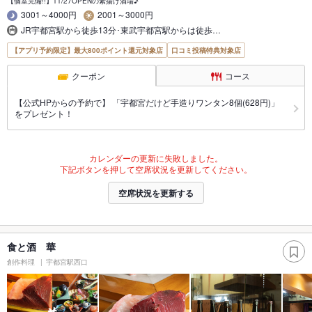
【個室完備!!】11/27OPENの素揚げ酒場♪
3001～4000円
2001～3000円
JR宇都宮駅から徒歩13分･東武宇都宮駅からは徒歩…
【アプリ予約限定】最大800ポイント還元対象店
口コミ投稿特典対象店
クーポン
コース
【公式HPからの予約で】 「宇都宮だけど手造りワンタン8個(628円)」
をプレゼント！
カレンダーの更新に失敗しました。
下記ボタンを押して空席状況を更新してください。
空席状況を更新する
食と酒 華
創作料理
宇都宮駅西口