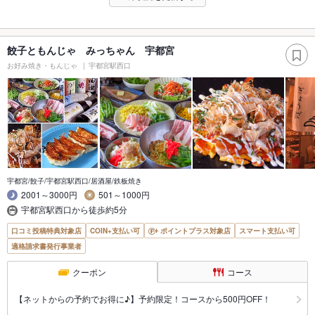
餃子ともんじゃ みっちゃん 宇都宮
お好み焼き・もんじゃ
宇都宮駅西口
宇都宮/餃子/宇都宮駅西口/居酒屋/鉄板焼き
2001～3000円
501～1000円
宇都宮駅西口から徒歩約5分
口コミ投稿特典対象店
COIN+支払い可
ポイントプラス対象店
スマート支払い可
適格請求書発行事業者
クーポン
コース
【ネットからの予約でお得に♪】予約限定！コースから500円OFF！