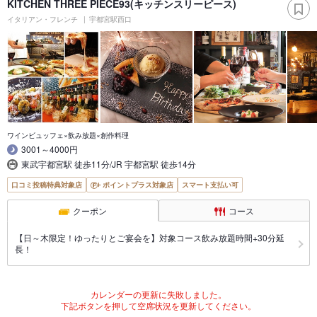
KITCHEN THREE PIECE93(キッチンスリーピース)
イタリアン・フレンチ
宇都宮駅西口
ワインビュッフェ×飲み放題×創作料理
3001～4000円
東武宇都宮駅 徒歩11分/JR 宇都宮駅 徒歩14分
口コミ投稿特典対象店
ポイントプラス対象店
スマート支払い可
クーポン
コース
【日～木限定！ゆったりとご宴会を】対象コース飲み放題時間+30分延
長！
カレンダーの更新に失敗しました。
下記ボタンを押して空席状況を更新してください。