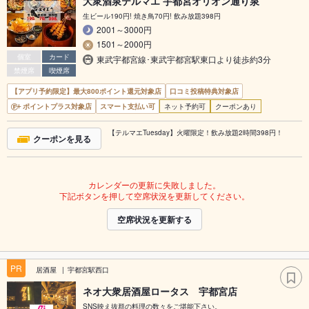
大衆酒泉テルマエ 宇都宮オリオン通り泉
生ビール190円! 焼き鳥70円! 飲み放題398円
2001～3000円
1501～2000円
個室
カード
東武宇都宮線･東武宇都宮駅東口より徒歩約3分
禁煙席
喫煙席
【アプリ予約限定】最大800ポイント還元対象店
口コミ投稿特典対象店
ポイントプラス対象店
スマート支払い可
ネット予約可
クーポンあり
【テルマエTuesday】火曜限定！飲み放題2時間398円！
クーポンを見る
カレンダーの更新に失敗しました。
下記ボタンを押して空席状況を更新してください。
空席状況を更新する
PR
居酒屋
宇都宮駅西口
ネオ大衆居酒屋ロータス 宇都宮店
SNS映え抜群の料理の数々をご堪能下さい。