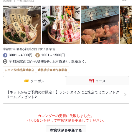
居酒屋
宇都宮駅西口
宇都宮/串/宴会/貸切/記念日/女子会/駅前
3001～4000円
1001～1500円
宇都宮駅西口から徒歩5分｡上河原通り､幸橋近く｡
口コミ投稿特典対象店
適格請求書発行事業者
クーポン
コース
【ネットからご予約の方限定！】ランチタイムにご来店でミニソフトク
リームプレゼント♪
カレンダーの更新に失敗しました。
下記ボタンを押して空席状況を更新してください。
空席状況を更新する