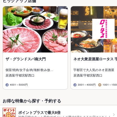
ピックアップ店舗
ザ・グランドスパ南大門
ネオ大衆居酒屋ロータス 
個室/焼肉/女子会/肉/海鮮/飲み放…
宇都宮で大人気のネオ居酒屋
居酒屋/宇都宮駅西口
居酒屋/宇都宮駅西口
4001～5000円
3001～4000円
1001～150
お得な特集から探す・予約する
ポイントプラスで最大8倍
対象日時のネット予約でポイントが最大8倍たまるお店はこちら！