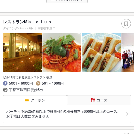
レストランM's ｃｌｕｂ
ダイニングバー・バル
宇都宮駅西口
ビル12階にある展望レストラン 夜景
5001～6000円
501～1000円
宇都宮駅西口徒歩8分
クーポン
コース
パーティ予約25名様以上で幹事様1名様分無料 ※6000円以上のコース、
お子様は人数に含みません