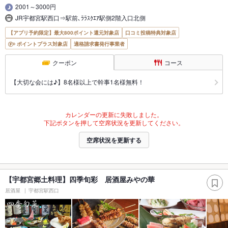
2001～3000円
JR宇都宮駅西口⇒駅前､ﾗﾗｽｸｴｱ駅側2階入口北側
【アプリ予約限定】最大800ポイント還元対象店
口コミ投稿特典対象店
ポイントプラス対象店
適格請求書発行事業者
クーポン
コース
【大切な会には♪】8名様以上で幹事1名様無料！
カレンダーの更新に失敗しました。
下記ボタンを押して空席状況を更新してください。
空席状況を更新する
【宇都宮郷土料理】四季旬彩 居酒屋みやの華
居酒屋
宇都宮駅西口