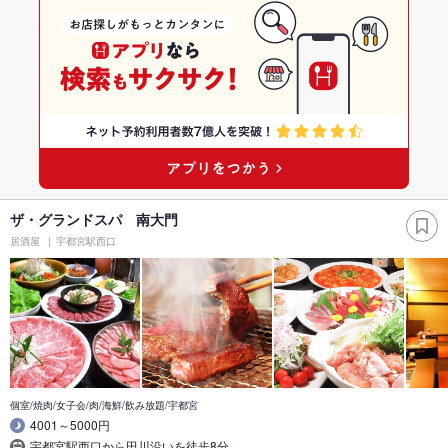
ザ・グランドスパ 南大門
居酒屋
宇都宮駅西口
個室/焼肉/女子会/肉/海鮮/飲み放題/宇都宮
4001～5000円
宇都宮駅西口から田川沿いを徒歩8分