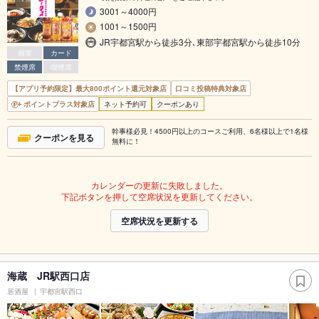
3001～4000円
1001～1500円
JR宇都宮駅から徒歩3分､東部宇都宮駅から徒歩10分
個室
カード
禁煙席
喫煙席
【アプリ予約限定】最大800ポイント還元対象店
口コミ投稿特典対象店
ポイントプラス対象店
ネット予約可
クーポンあり
幹事様必見！4500円以上のコースご利用、6名様以上で1名様
クーポンを見る
無料に！
カレンダーの更新に失敗しました。
下記ボタンを押して空席状況を更新してください。
空席状況を更新する
海蔵 JR駅西口店
居酒屋
宇都宮駅西口