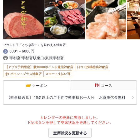
ブランド牛「とちぎ和牛」を味わえる焼肉店
5001～6000円
宇都宮/宇都宮駅東口/東武宇都宮
【アプリ予約限定】最大800ポイント還元対象店
口コミ投稿特典対象店
ポイントプラス対象店
スマート支払い可
クーポン
コース
【幹事様必見】 10名以上のご予約で幹事様お一人分 お食事代金無料
カレンダーの更新に失敗しました。
下記ボタンを押して空席状況を更新してください。
空席状況を更新する