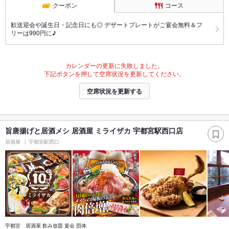
クーポン
コース
歓送迎会や誕生日・記念日にも◎ デザートプレートがご宴会無料＆フ
リーは990円に♪
カレンダーの更新に失敗しました。
下記ボタンを押して空席状況を更新してください。
空席状況を更新する
旨唐揚げと居酒メシ 居酒屋 ミライザカ 宇都宮駅西口店
居酒屋
宇都宮駅西口
宇都宮 居酒屋 飲み放題 宴会 団体