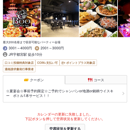
最大200名様まで収容可能なパーティー会場
3001～4000円
2001～3000円
JR宇都宮駅 徒歩10分
口コミ投稿特典対象店
COIN+支払い可
ポイントプラス対象店
適格請求書発行事業者
クーポン
コース
☆夏宴会☆事前予約限定☆ご予約でシャンパンor地酒or銘柄ウイスキ
ー ボトル1本サービス！！
カレンダーの更新に失敗しました。
下記ボタンを押して空席状況を更新してください。
空席状況を更新する