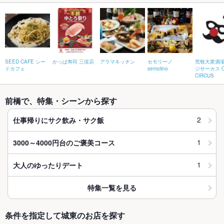
SEED CAFE シー
かっぱ寿司 三俣店
アラマキッチン
セモリーノ
荒牧大衆酒場
ドカフェ
semolino
ジサーカス O
CIRCUS
前橋で、特集・シーンから探す
2
仕事帰りにサク飲み・サク飯
1
3000～4000円台のご褒美コース
1
大人のゆったりデート
特集一覧を見る
条件を指定して城東のお店を探す