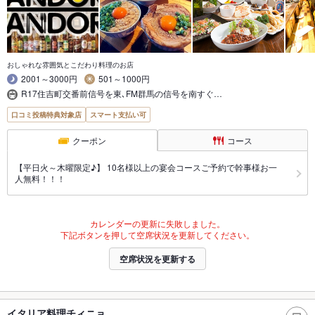
おしゃれな雰囲気とこだわり料理のお店
2001～3000円
501～1000円
R17住吉町交番前信号を東､FM群馬の信号を南すぐ…
口コミ投稿特典対象店
スマート支払い可
クーポン
コース
【平日火～木曜限定♪】 10名様以上の宴会コースご予約で幹事様お一
人無料！！！
カレンダーの更新に失敗しました。
下記ボタンを押して空席状況を更新してください。
空席状況を更新する
イタリア料理チィニョ