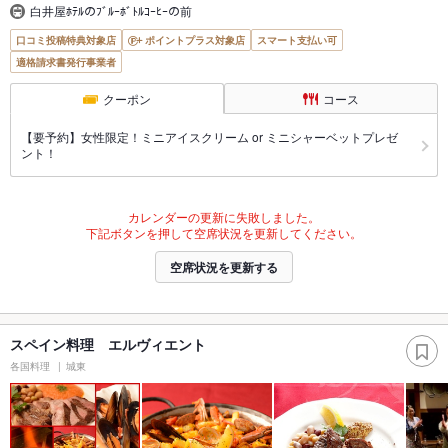
白井屋ﾎﾃﾙのﾌﾞﾙｰﾎﾞﾄﾙｺｰﾋｰの前
口コミ投稿特典対象店
ポイントプラス対象店
スマート支払い可
適格請求書発行事業者
クーポン
コース
【要予約】女性限定！ミニアイスクリーム or ミニシャーベットプレゼ
ント！
カレンダーの更新に失敗しました。
下記ボタンを押して空席状況を更新してください。
空席状況を更新する
スペイン料理 エルヴィエント
各国料理
城東