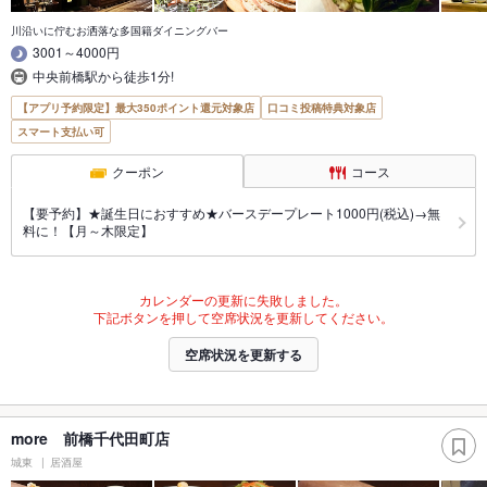
川沿いに佇むお洒落な多国籍ダイニングバー
3001～4000円
中央前橋駅から徒歩1分!
【アプリ予約限定】最大350ポイント還元対象店
口コミ投稿特典対象店
スマート支払い可
クーポン
コース
【要予約】★誕生日におすすめ★バースデープレート1000円(税込)→無
料に！【月～木限定】
カレンダーの更新に失敗しました。
下記ボタンを押して空席状況を更新してください。
空席状況を更新する
more 前橋千代田町店
城東
居酒屋