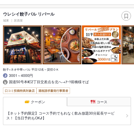
ウレシイ餃子バル リバール
城東
居酒屋
餃子×ネオ中華×バル 平日12名～貸切ＯＫ
3001～4000円
国道50号本町2丁目交差点を北へ→ｱｰﾂ前橋様そば
口コミ投稿特典対象店
適格請求書発行事業者
クーポン
コース
【ネット予約限定】コース予約でもれなく飲み放題30分延長サービ
ス！【当日予約もOK♪】