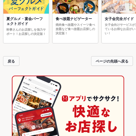
夏グルメ・宴会パーフ
食べ放題ナビゲーター
女子会完全ガイド
ェクトガイド
焼肉食べ放題やスイーツ食べ
女子会向けサービスが
放題など食べ放題お店探しの
ているお得なお店がい
幹事さんのお店探しを強力サ
決定版！
い！
ポート！お店探しの決定版！
戻る
ページの先頭へ戻る