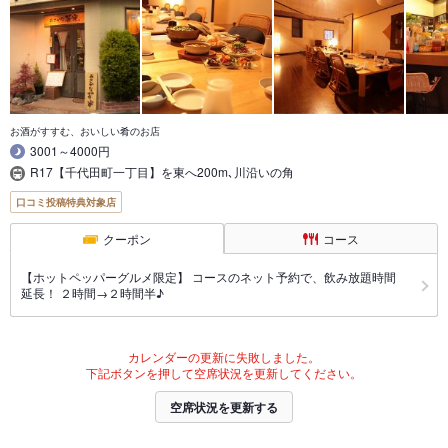
お酒がすすむ、おいしい肴のお店
3001～4000円
R17【千代田町一丁目】を東へ200m､川沿いの角
口コミ投稿特典対象店
クーポン
コース
【ホットペッパーグルメ限定】 コースのネット予約で、飲み放題時間
延長！ ２時間→２時間半♪
カレンダーの更新に失敗しました。
下記ボタンを押して空席状況を更新してください。
空席状況を更新する