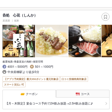
呑処 心花（しんか）
居酒屋
城東
厳選地酒×青森直送の海鮮×個室空間
4001～5000円
501～1000円
中央前橋駅より徒歩5分
【アプリ予約限定】最大350ポイント還元対象店
口コミ投稿特典対象店
スマート支払い可
クーポン
コース
【月～木限定】宴会コース予約で2H飲み放題→2.5H飲み放題に♪