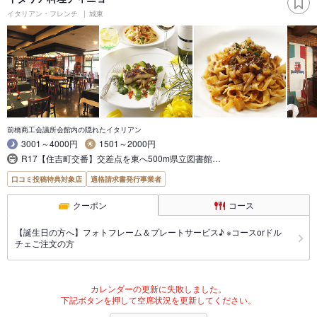
イタリアン・フレンチ
城東
前橋商工会議所会館内の隠れたイタリアン
3001～4000円
1501～2000円
R17【住吉町交番】交差点を東へ500m県立図書館…
口コミ投稿特典対象店
適格請求書発行事業者
クーポン
コース
【誕生日の方へ】フォトフレーム＆プレートサービス♪ ※コースorドル
チェご注文の方
カレンダーの更新に失敗しました。
下記ボタンを押して空席状況を更新してください。