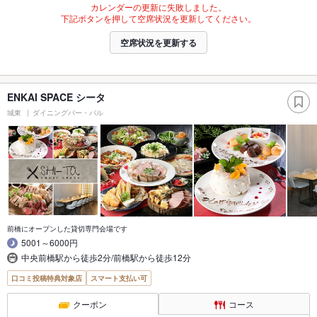
カレンダーの更新に失敗しました。
下記ボタンを押して空席状況を更新してください。
空席状況を更新する
ENKAI SPACE シータ
城東
ダイニングバー・バル
前橋にオープンした貸切専門会場です
5001～6000円
中央前橋駅から徒歩2分/前橋駅から徒歩12分
口コミ投稿特典対象店
スマート支払い可
クーポン
コース