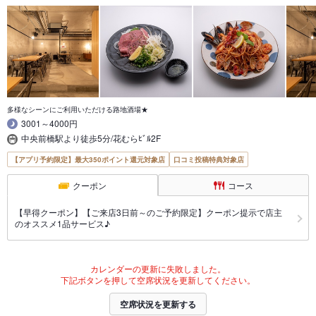
多様なシーンにご利用いただける路地酒場★
3001～4000円
中央前橋駅より徒歩5分/花むらﾋﾞﾙ2F
【アプリ予約限定】最大350ポイント還元対象店
口コミ投稿特典対象店
クーポン
コース
【早得クーポン】【ご来店3日前～のご予約限定】クーポン提示で店主
のオススメ1品サービス♪
カレンダーの更新に失敗しました。
下記ボタンを押して空席状況を更新してください。
空席状況を更新する