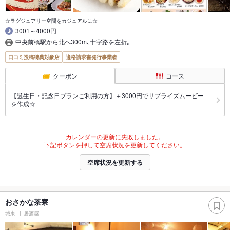
☆ラグジュアリー空間をカジュアルに☆
3001～4000円
中央前橋駅から北へ300m､十字路を左折｡
口コミ投稿特典対象店
適格請求書発行事業者
クーポン
コース
【誕生日・記念日プランご利用の方】＋3000円でサプライズムービー
を作成☆
カレンダーの更新に失敗しました。
下記ボタンを押して空席状況を更新してください。
空席状況を更新する
おさかな茶寮
城東
居酒屋