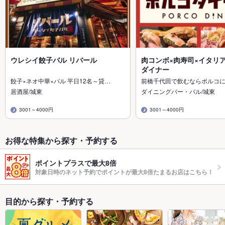
ウレシイ餃子バル リバール
肉コンボ×肉寿司×イタリア
ダイナー
餃子×ネオ中華×バル 平日12名～貸…
前橋千代田で飲むならポルコに
居酒屋/城東
ダイニングバー・バル/城東
3001～4000円
3001～4000円
お得な特集から探す・予約する
ポイントプラスで最大8倍
対象日時のネット予約でポイントが最大8倍たまるお店はこちら！
目的から探す・予約する