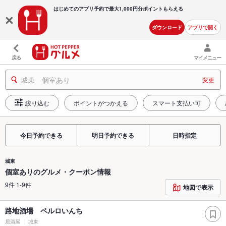
はじめてのアプリ予約で最大
1,000円分ポイントもらえる
ダウンロード
アプリで開く
戻る
マイメニュー
城東 個室あり
変更
絞り込む
ポイントがつかえる
スマート支払い可
今日予約できる
明日予約できる
日時指定
城東
個室ありのグルメ・クーポン情報
9件 1-9件
地図で表示
路地酒場 ペルロいんち
居酒屋
城東