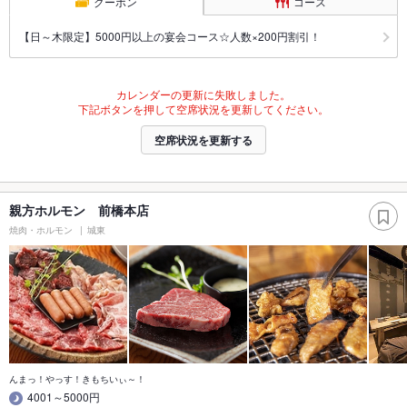
クーポン
コース
【日～木限定】5000円以上の宴会コース☆人数×200円割引！
カレンダーの更新に失敗しました。
下記ボタンを押して空席状況を更新してください。
空席状況を更新する
親方ホルモン 前橋本店
焼肉・ホルモン
城東
んまっ！やっす！きもちいぃ～！
4001～5000円