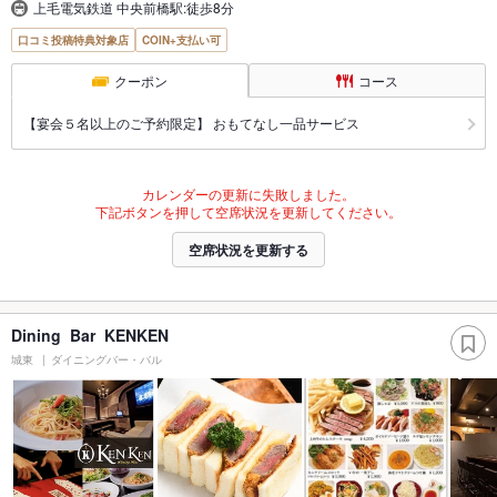
上毛電気鉄道 中央前橋駅:徒歩8分
口コミ投稿特典対象店
COIN+支払い可
クーポン
コース
【宴会５名以上のご予約限定】 おもてなし一品サービス
カレンダーの更新に失敗しました。
下記ボタンを押して空席状況を更新してください。
空席状況を更新する
Dining Bar KENKEN
城東
ダイニングバー・バル