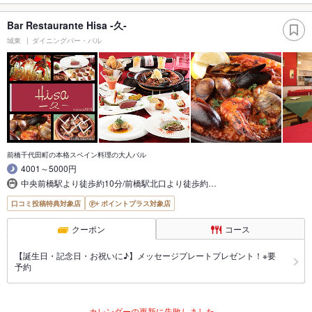
Bar Restaurante Hisa -久-
城東
ダイニングバー・バル
前橋千代田町の本格スペイン料理の大人バル
4001～5000円
中央前橋駅より徒歩約10分/前橋駅北口より徒歩約…
口コミ投稿特典対象店
ポイントプラス対象店
クーポン
コース
【誕生日・記念日・お祝いに♪】メッセージプレートプレゼント！※要
予約
カレンダーの更新に失敗しました。