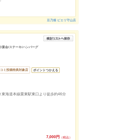
豆乃畑 ピエリ守山店
東/宴会/ステーキ/ハンバーグ
コミ投稿特典対象店
ポイントつかえる
ＪＲ東海道本線栗東駅東口より徒歩約46分
7,000円
（税込）