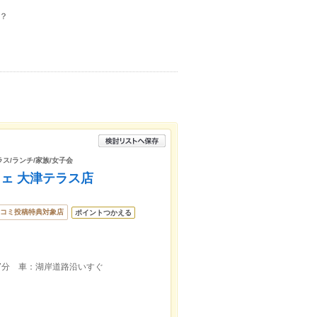
？
ス/ランチ/家族/女子会
ェ 大津テラス店
コミ投稿特典対象店
ポイントつかえる
7分 車：湖岸道路沿いすぐ