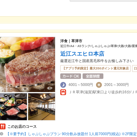
洋食｜草津市
近江牛/A4・A5ランク/しゃぶしゃぶ/草津/大路/大路/栗
近江スエヒロ本店
厳選近江牛と国産黒毛和牛をお愉しみ下さい
【アプリ予約限定】最大350ポイント還元対象店
口
4001～5000円
2001～3000円
ＪＲ草津(滋賀)駅東口より徒歩約16分/
このお店のコース
【※要予約】しゃぶしゃぶプラン 90分飲み放題付 1人前7000円(税込) ※2F限定