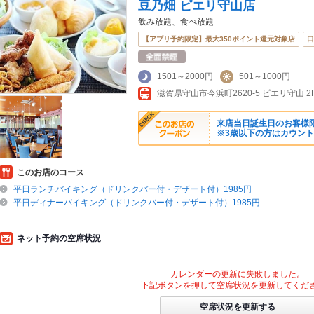
豆乃畑 ピエリ守山店
飲み放題、食べ放題
【アプリ予約限定】最大350ポイント還元対象店
口
1501～2000円
501～1000円
滋賀県守山市今浜町2620-5 ピエリ守山 2
来店当日誕生日のお客様
※3歳以下の方はカウン
このお店のコース
平日ランチバイキング（ドリンクバー付・デザート付）1985円
平日ディナーバイキング（ドリンクバー付・デザート付）1985円
ネット予約の空席状況
カレンダーの更新に失敗しました。
下記ボタンを押して空席状況を更新してくだ
空席状況を更新する