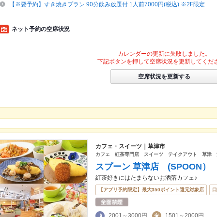
【※要予約】すき焼きプラン 90分飲み放題付 1人前7000円(税込) ※2F限定
ネット予約の空席状況
カレンダーの更新に失敗しました。
下記ボタンを押して空席状況を更新してくだ
空席状況を更新する
カフェ・スイーツ｜草津市
カフェ 紅茶専門店 スイーツ テイクアウト 草津 
スプーン 草津店 (SPOON）
紅茶好きにはたまらないお洒落カフェ♪
【アプリ予約限定】最大350ポイント還元対象店
口
2001～3000円
1501～2000円