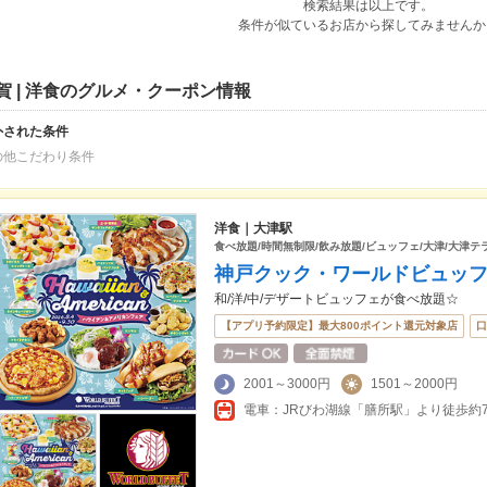
検索結果は以上です。
条件が似ているお店から探してみませんか
賀 | 洋食のグルメ・クーポン情報
外された条件
の他こだわり条件
洋食｜大津駅
食べ放題/時間無制限/飲み放題/ビュッフェ/大津/大津テラ
神戸クック・ワールドビュッフ
和/洋/中/デザートビュッフェが食べ放題☆
【アプリ予約限定】最大800ポイント還元対象店
口
2001～3000円
1501～2000円
電車：JRびわ湖線「膳所駅」より徒歩約