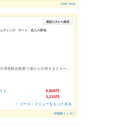
Cafe Jinta
ェディング デート 恋人の聖地
京阪浜大津駅から徒歩3分。駅から見える大津港観光船乗り場から出発するクルーズです。
イト
6,800円
5,210円
コース・メニューをもっと見る
外輪船ミシガン