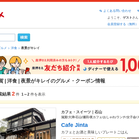
よくある問い合わせ
ようこそ、
さん
ゲスト
会員登録する（無料）
グルメ
洋食
夜景がキレイ
賀 | 洋食 | 夜景がキレイのグルメ・クーポン情報
2
索結果
件
1～2
件を表示
カフェ・スイーツ｜石山
滋賀/大津/石山/瀬田/夜カフェ/おしゃれ/ランチ/女子会/
Cafe Jinta
カフェとお酒と美味しいプレートごはん