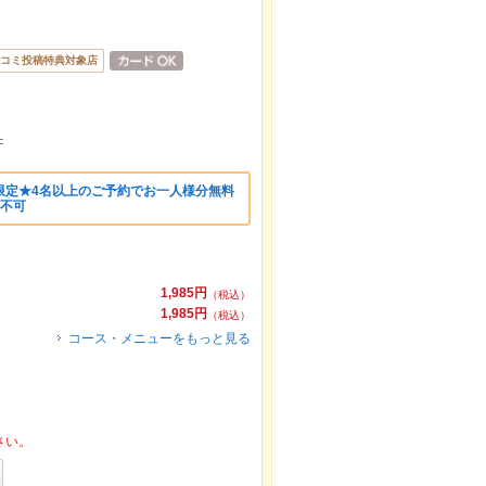
コミ投稿特典対象店
F
限定★4名以上のご予約でお一人様分無料
ト不可
1,985円
（税込）
1,985円
（税込）
コース・メニューをもっと見る
さい。