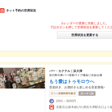
ネット予約の空席状況
カレンダーの更新に失敗しました。
下記ボタンを押して空席状況を更新してくだ
空席状況を更新する
バー・カクテル｜浜大津
浜大津/大津/バー/音楽/ライブ/宴会/二次会/お酒
もう愛はトゥモロウへ
音楽好き、お酒好きも楽しめる音楽酒場♪
口コミ投稿特典対象店
2001～3000円
京阪石山坂本線びわ湖浜大津駅出口より徒