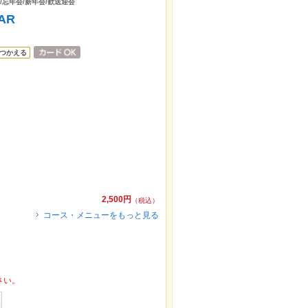
会/忘年会/新年会/歓送迎会
BAR
つかえる
2,500円
（税込）
コース・メニューをもっと見る
さい。