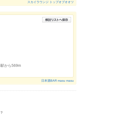
スカイラウンジ トップオブオオツ
駅から569m
日本酒BAR masu masu
？