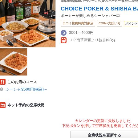
南草津/居酒屋/バー/シーシャ/貸切/ポーカー/宴会/二次
CHOICE POKER & SHISHA 
ポーカーが楽しめるシーシャバー◎
口コミ投稿特典対象店
COIN+支払い可
ポイント
3001～4000円
ＪＲ南草津駅より徒歩約3分
このお店のコース
シーシャ/2500円(税込)～
ネット予約の空席状況
カレンダーの更新に失敗しました。
下記ボタンを押して空席状況を更新してくだ
空席状況を更新する