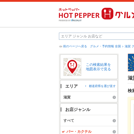
前のページへ戻る
グルメ・予約情報 全国
滋賀 
この検索結果を
地図表示で見る
滋
エリア
都道府県を選び直す
検
滋賀
お店ジャンル
すべて
バー・カクテル