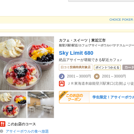
CHOICE POK
カフェ・スイーツ｜東近江市
能登川駅/駅近/カフェ/アサイーボウル/バナナスムージー
Sky Limit 680
絶品アサイーが堪能できる駅近カフェ♪
口コミ投稿特典対象店
ポイントつかえる
2001～3000円
2001～3000円
ＪＲ東海道本線能登川駅東口(北側)より徒
学生限定！アサイーボウ
このお店のコース
アサイーボウルの食べ放題