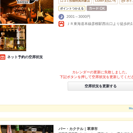
口コミ投稿特典対象店
COIN+支払い可
ポイ
ポイントつかえる
2001～3000円
ネット予約の空席状況
カレンダーの更新に失敗しました。
下記ボタンを押して空席状況を更新してくだ
空席状況を更新する
M
バー・カクテル｜草津市