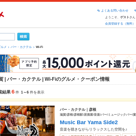
よくある問い合わせ
ようこそ、
さん
ゲスト
会員登録する（無料）
グルメ
バー・カクテル
Wi-Fi
賀 | バー・カクテル | Wi-Fiのグルメ・クーポン情報
6
索結果
件
1～6
件を表示
バー・カクテル｜彦根
滋賀/彦根/彦根駅/居酒屋/音楽/バー/ミュージックバー/
Music Bar Yama Side2
音楽を聴きながらリラックスした空間を♪