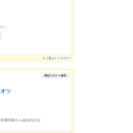
さい。
もう愛はトゥモロウへ
オオツ
JR膳所駅から徒歩約15分