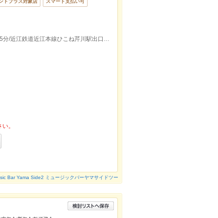
ントプラス対象店
スマート支払い可
ＪＲ東海道本線彦根駅西出口より徒歩約15分/近江鉄道近江本線ひこね芹川駅出口より徒歩約12分
さい。
usic Bar Yama Side2 ミュージックバーヤマサイドツー