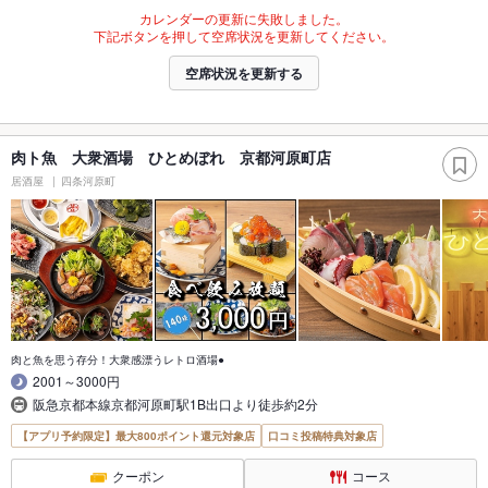
カレンダーの更新に失敗しました。
下記ボタンを押して空席状況を更新してください。
空席状況を更新する
肉ト魚 大衆酒場 ひとめぼれ 京都河原町店
居酒屋
四条河原町
肉と魚を思う存分！大衆感漂うレトロ酒場●
2001～3000円
阪急京都本線京都河原町駅1B出口より徒歩約2分
【アプリ予約限定】最大800ポイント還元対象店
口コミ投稿特典対象店
クーポン
コース