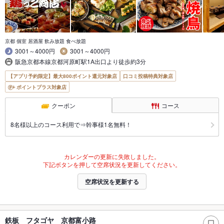
京都 個室 居酒屋 飲み放題 食べ放題
3001～4000円
3001～4000円
阪急京都本線京都河原町駅1A出口より徒歩約3分
【アプリ予約限定】最大800ポイント還元対象店
口コミ投稿特典対象店
ポイントプラス対象店
クーポン
コース
8名様以上のコース利用で⇒幹事様1名無料！
カレンダーの更新に失敗しました。
下記ボタンを押して空席状況を更新してください。
空席状況を更新する
鉄板 フタゴヤ 京都富小路