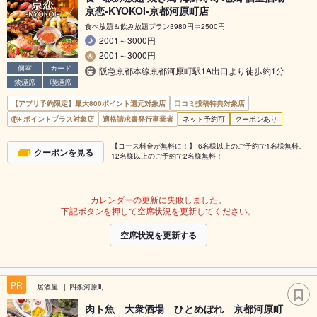
京恋-KYOKOI-京都河原町店
食べ放題＆飲み放題プラン3980円⇒2500円
2001～3000円
2001～3000円
個室
カード
阪急京都本線京都河原町駅1A出口より徒歩約1分
禁煙席
喫煙席
【アプリ予約限定】最大800ポイント還元対象店
口コミ投稿特典対象店
ポイントプラス対象店
適格請求書発行事業者
ネット予約可
クーポンあり
【コース料金が無料に！】 6名様以上のご予約で1名様無料。
クーポンを見る
12名様以上のご予約で2名様無料！
カレンダーの更新に失敗しました。
下記ボタンを押して空席状況を更新してください。
空席状況を更新する
PR
居酒屋
四条河原町
肉ト魚 大衆酒場 ひとめぼれ 京都河原町