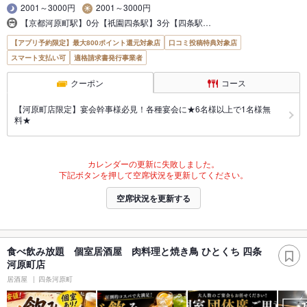
2001～3000円
2001～3000円
【京都河原町駅】0分【祇園四条駅】3分【四条駅…
【アプリ予約限定】最大800ポイント還元対象店
口コミ投稿特典対象店
スマート支払い可
適格請求書発行事業者
クーポン
コース
【河原町店限定】宴会幹事様必見！各種宴会に★6名様以上で1名様無
料★
カレンダーの更新に失敗しました。
下記ボタンを押して空席状況を更新してください。
空席状況を更新する
食べ飲み放題 個室居酒屋 肉料理と焼き鳥 ひとくち 四条
河原町店
居酒屋
四条河原町