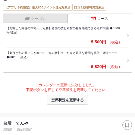
【アプリ予約限定】最大800ポイント還元対象店
口コミ投稿特典対象店
クーポン
コース
【充実した内容の本格天ぷら膳】老舗の技と素材の粋を堪能できる江戸前膳 ◆5500
円(税込)
5,500円
（税込）
【刺身と旬の天ぷらが奏でる、海の膳】ゆったりと贅沢な時間を提供。磯波コース
◆6820円(税込)
6,820円
（税込）
カレンダーの更新に失敗しました。
下記ボタンを押して空席状況を更新してください。
空席状況を更新する
台所 てんや
居酒屋
四条河原町