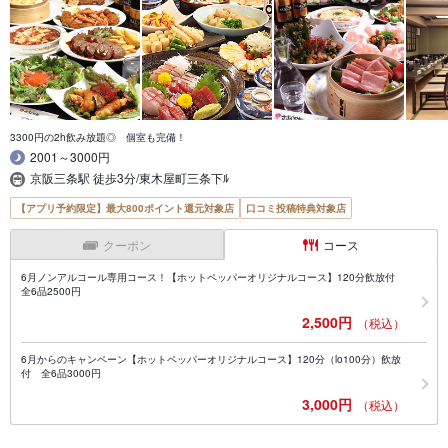
3300円の2h飲み放題◎ 個室も完備！
2001～3000円
京阪三条駅 徒歩3分/東木屋町三条下ﾙ
【アプリ予約限定】最大800ポイント還元対象店
口コミ投稿特典対象店
クーポン
コース
6月ノンアルコール専用コース！【ホットペッパーオリジナルコース】120分飲放付
全6品2500円
2,500円
（税込）
6月からのキャンペーン【ホットペッパーオリジナルコース】120分（lo100分）飲放
付 全6品3000円
3,000円
（税込）