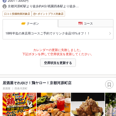
2001～3000円
京都河原町駅より徒歩約4分/祇園四条駅より徒歩…
口コミ投稿特典対象店
ポイントプラス対象店
クーポン
コース
18時半迄の来店用コースご予約でドリンク全品10%オフ！！
カレンダーの更新に失敗しました。
下記ボタンを押して空席状況を更新してください。
空席状況を更新する
居酒屋それゆけ！鶏ヤロー！京都河原町店
居酒屋
四条河原町