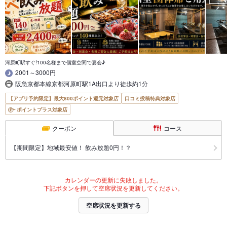
河原町駅すぐ!100名様まで個室空間で宴会♪
2001～3000円
阪急京都本線京都河原町駅1A出口より徒歩約1分
【アプリ予約限定】最大800ポイント還元対象店
口コミ投稿特典対象店
ポイントプラス対象店
クーポン
コース
【期間限定】地域最安値！ 飲み放題0円！？
カレンダーの更新に失敗しました。
下記ボタンを押して空席状況を更新してください。
空席状況を更新する