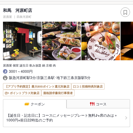
和馬 河原町店
居酒屋
四条河原町
居酒屋 個室 誕生日 飲み放題 鍋 京都 肉
3001～4000円
阪急河原町駅3分/京阪三条駅･地下鉄三条京阪駅5分
【アプリ予約限定】最大800ポイント還元対象店
口コミ投稿特典対象店
ポイントプラス対象店
適格請求書発行事業者
クーポン
コース
【誕生日・記念日に】コースにメッセージプレート無料♪※席のみは＋
1000円※前日22時迄のご予約