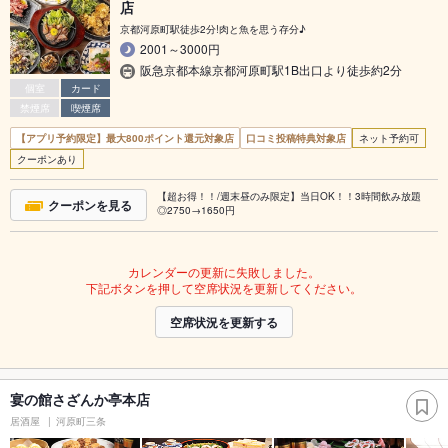
店
京都河原町駅徒歩2分!肉と魚を思う存分♪
2001～3000円
阪急京都本線京都河原町駅1B出口より徒歩約2分
個室
カード
禁煙席
喫煙席
【アプリ予約限定】最大800ポイント還元対象店
口コミ投稿特典対象店
ネット予約可
クーポンあり
【超お得！！/週末昼のみ限定】当日OK！！3時間飲み放題
クーポンを見る
◎2750→1650円
カレンダーの更新に失敗しました。
下記ボタンを押して空席状況を更新してください。
空席状況を更新する
宴の館さざんか亭本店
居酒屋
河原町三条