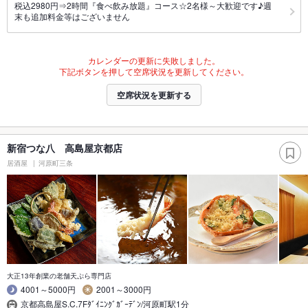
税込2980円⇒2時間『食べ飲み放題』コース☆2名様～大歓迎です♪週
末も追加料金等はございません
カレンダーの更新に失敗しました。
下記ボタンを押して空席状況を更新してください。
空席状況を更新する
新宿つな八 高島屋京都店
居酒屋
河原町三条
大正13年創業の老舗天ぷら専門店
4001～5000円
2001～3000円
京都高島屋S.C.7Fﾀﾞｲﾆﾝｸﾞｶﾞｰﾃﾞﾝ/河原町駅1分