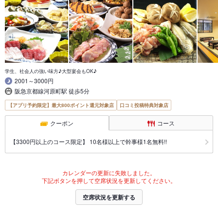
学生、社会人の強い味方♪大型宴会もOK♪
2001～3000円
阪急京都線河原町駅 徒歩5分
【アプリ予約限定】最大800ポイント還元対象店
口コミ投稿特典対象店
クーポン
コース
【3300円以上のコース限定】 10名様以上で幹事様1名無料!!
カレンダーの更新に失敗しました。
下記ボタンを押して空席状況を更新してください。
空席状況を更新する