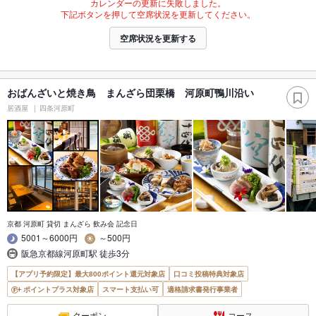
カレンダーの更新に失敗しました。
下記ボタンを押して空席状況を更新してください。
空席状況を更新する
おばんざいと焼き鳥 まんざら団栗橋 河原町鴨川沿い
居酒屋
四条河原町
京都 河原町 貸切 まんざら 飲み会 記念日
5001～6000円
～500円
阪急京都線河原町駅 徒歩3分
【アプリ予約限定】最大800ポイント還元対象店
口コミ投稿特典対象店
ポイントプラス対象店
スマート支払い可
適格請求書発行事業者
クーポン
コース