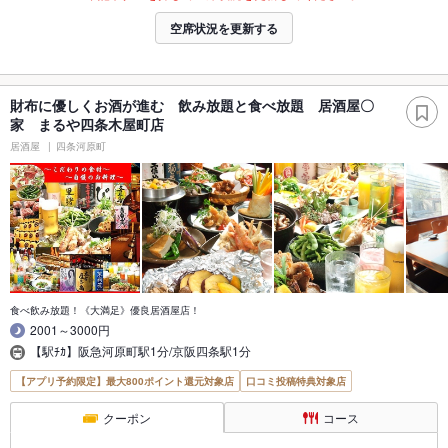
空席状況を更新する
財布に優しくお酒が進む 飲み放題と食べ放題 居酒屋〇
家 まるや四条木屋町店
居酒屋
四条河原町
食べ飲み放題！《大満足》優良居酒屋店！
2001～3000円
【駅ﾁｶ】阪急河原町駅1分/京阪四条駅1分
【アプリ予約限定】最大800ポイント還元対象店
口コミ投稿特典対象店
クーポン
コース