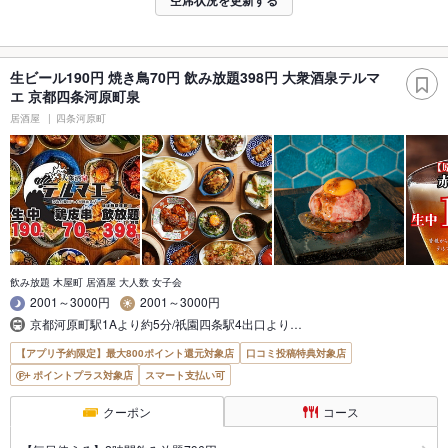
空席状況を更新する
生ビール190円 焼き鳥70円 飲み放題398円 大衆酒泉テルマ
エ 京都四条河原町泉
居酒屋
四条河原町
飲み放題 木屋町 居酒屋 大人数 女子会
2001～3000円
2001～3000円
京都河原町駅1Aより約5分/祇園四条駅4出口より…
【アプリ予約限定】最大800ポイント還元対象店
口コミ投稿特典対象店
ポイントプラス対象店
スマート支払い可
クーポン
コース