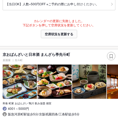
【当日OK】人数×500円OFF ※ご予約の際にお申し付けください。
カレンダーの更新に失敗しました。
下記ボタンを押して空席状況を更新してください。
空席状況を更新する
京おばんざいと日本酒 まんざら亭先斗町
居酒屋
先斗町
和食 町家 おばんざい 鴨川 飲み放題 個室
4001～5000円
阪急河原町駅徒歩5分/京阪祇園四条/三条駅徒歩5分