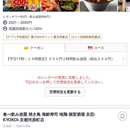
レモンサワー50円！飲み放題999円！
2001～3000円
祇園四条駅から142m
【アプリ予約限定】最大800ポイント還元対象店
口コミ投稿特典対象店
クーポン
コース
【平日17時～１９時限定】５００円２時間飲み放題（税込５５０円）
カレンダーの更新に失敗しました。
下記ボタンを押して空席状況を更新してください。
空席状況を更新する
食べ飲み放題 焼き鳥 海鮮寿司 地鶏 個室酒場 京恋-
KYOKOI-京都河原町店
居酒屋
四条河原町