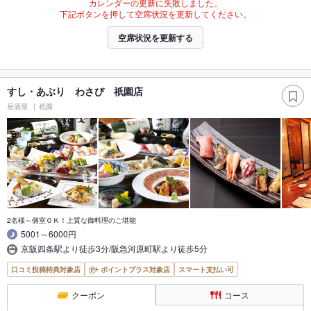
カレンダーの更新に失敗しました。
下記ボタンを押して空席状況を更新してください。
空席状況を更新する
すし・あぶり わさび 祇園店
居酒屋
祇園
2名様～個室ＯＫ！上質な御料理のご堪能
5001～6000円
京阪四条駅より徒歩3分/阪急河原町駅より徒歩5分
口コミ投稿特典対象店
ポイントプラス対象店
スマート支払い可
クーポン
コース