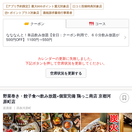
【アプリ予約限定】最大800ポイント還元対象店
口コミ投稿特典対象店
ポイントプラス対象店
適格請求書発行事業者
クーポン
コース
なななんと！単品飲み放題【全日：クーポン利用で、６０分飲み放題が
500円OFF】 1100円⇒550円
カレンダーの更新に失敗しました。
下記ボタンを押して空席状況を更新してください。
空席状況を更新する
野菜巻き・餃子食べ飲み放題×個室完備 鶏っこ商店 京都河
原町店
居酒屋
四条河原町