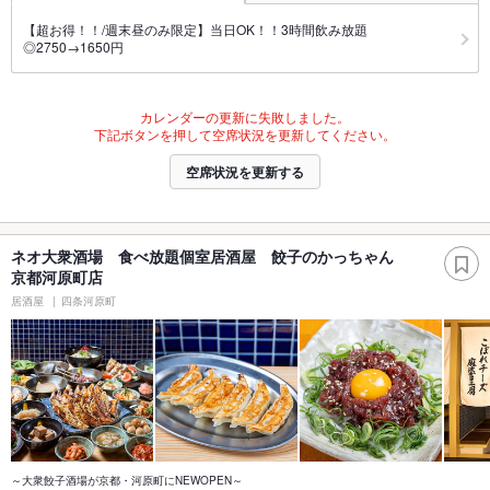
【超お得！！/週末昼のみ限定】当日OK！！3時間飲み放題
◎2750→1650円
カレンダーの更新に失敗しました。
下記ボタンを押して空席状況を更新してください。
空席状況を更新する
ネオ大衆酒場 食べ放題個室居酒屋 餃子のかっちゃん
京都河原町店
居酒屋
四条河原町
～大衆餃子酒場が京都・河原町にNEWOPEN～