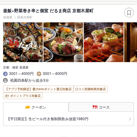
釜飯×野菜巻き串と個室 だるま商店 京都木屋町
居酒屋
四条河原町
京都 個室 居酒屋
3001～4000円
3001～4000円
祇園四条駅から徒歩3分
【アプリ予約限定】最大800ポイント還元対象店
口コミ投稿特典対象店
ポイントプラス対象店
クーポン
コース
【平日限定】生ビール付き無制限飲み放題1980円