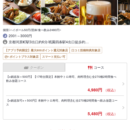
個室/ハイボール50円/団体/食べ飲み2480円~
2001～3000円
京都河原町駅3出口約6分/祇園四条駅4出口徒歩約…
【アプリ予約限定】最大800ポイント還元対象店
口コミ投稿特典対象店
ポイントプラス対象店
スマート支払い可
クーポン
コース
【※鍋追加＋500円】【17時台限定】本鮪中トロ寿司、肉料理含む全270種2時間食べ
飲み放題コース
4,980円
（税込）
【※鍋追加可※＋500円】本鮪中トロ寿司、肉料理含む全270種2時間食べ飲み放題コー
ス
5,480円
（税込）