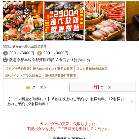
話題の激安食べ飲み放題居酒屋
2001～3000円
2001～3000円
阪急京都本線京都河原町駅1A出口より徒歩約1分
【アプリ予約限定】最大800ポイント還元対象店
口コミ投稿特典対象店
ポイントプラス対象店
適格請求書発行事業者
クーポン
コース
【コース料金が無料に！】 6名様以上のご予約で1名様無料。12名様以
上のご予約で2名様無料！
カレンダーの更新に失敗しました。
下記ボタンを押して空席状況を更新してください。