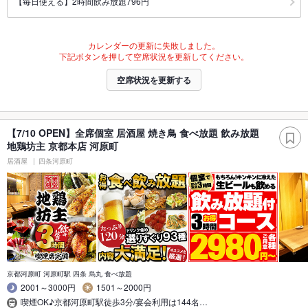
【毎日使える】2時間飲み放題796円
カレンダーの更新に失敗しました。
下記ボタンを押して空席状況を更新してください。
空席状況を更新する
【7/10 OPEN】全席個室 居酒屋 焼き鳥 食べ放題 飲み放題
地鶏坊主 京都本店 河原町
居酒屋
四条河原町
京都河原町 河原町駅 四条 烏丸 食べ放題
2001～3000円
1501～2000円
喫煙OK♪京都河原町駅徒歩3分/宴会利用は144名…