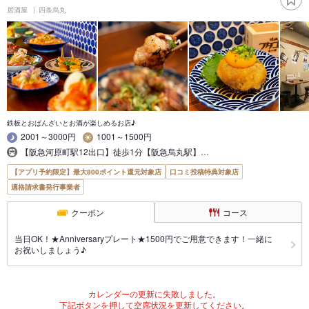
居酒屋
四条烏丸
鉄板とおばんざいとお酒が楽しめるお店♪
2001～3000円
1001～1500円
【阪急河原町駅12出口】徒歩1分【阪急烏丸駅】…
【アプリ予約限定】最大800ポイント還元対象店
口コミ投稿特典対象店
適格請求書発行事業者
クーポン
コース
当日OK！★Anniversaryプレート★1500円でご用意できます！一緒に
お祝いしましょう♪
カレンダーの更新に失敗しました。
下記ボタンを押して空席状況を更新してください。