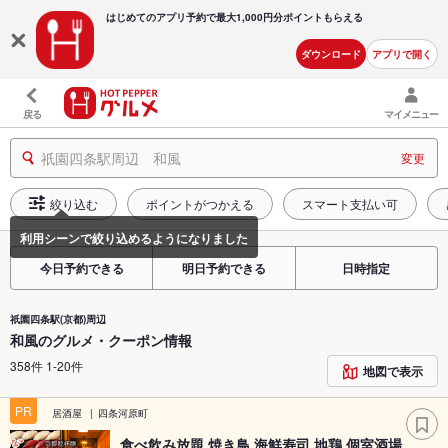
はじめてのアプリ予約で最大
1,000円分ポイントもらえる
ダウンロード
アプリで開く
戻る
マイメニュー
祇園四条駅周辺 和風
変更
絞り込む
ポイントがつかえる
スマート支払い可
今日予約できる
明日予約できる
日時指定
祇園四条駅(京都)周辺
和風のグルメ・クーポン情報
358件 1-20件
地図で表示
PR
居酒屋
四条河原町
食べ飲み放題 焼き鳥 海鮮寿司 地鶏 個室酒場