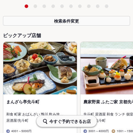
検索条件変更
ピックアップ店舗
まんざら亭先斗町
農家野菜 ふたご家 京都先
和食 町家 おばんざい 鴨川 飲み放…
先斗町 居酒屋 和食 ランチ 個室
居酒屋/先斗町
居酒屋/先斗町
今すぐ予約できるお店
4001～5000円
3001～4000円
1001～150