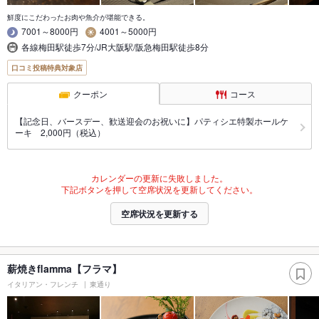
鮮度にこだわったお肉や魚介が堪能できる。
7001～8000円
4001～5000円
各線梅田駅徒歩7分/JR大阪駅/阪急梅田駅徒歩8分
口コミ投稿特典対象店
クーポン
コース
【記念日、バースデー、歓送迎会のお祝いに】パティシエ特製ホールケ
ーキ 2,000円（税込）
カレンダーの更新に失敗しました。
下記ボタンを押して空席状況を更新してください。
空席状況を更新する
薪焼きflamma【フラマ】
イタリアン・フレンチ
東通り