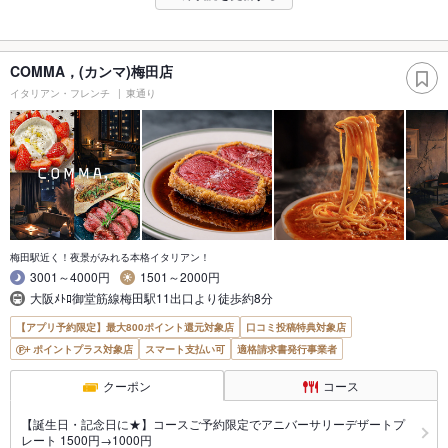
COMMA，(カンマ)梅田店
イタリアン・フレンチ
東通り
梅田駅近く！夜景がみれる本格イタリアン！
3001～4000円
1501～2000円
大阪ﾒﾄﾛ御堂筋線梅田駅11出口より徒歩約8分
【アプリ予約限定】最大800ポイント還元対象店
口コミ投稿特典対象店
ポイントプラス対象店
スマート支払い可
適格請求書発行事業者
クーポン
コース
【誕生日・記念日に★】コースご予約限定でアニバーサリーデザートプ
レート 1500円→1000円