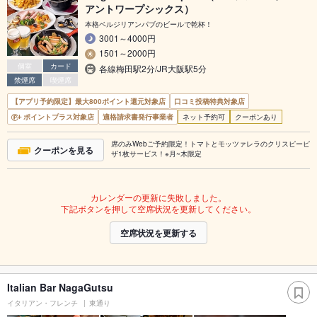
アントワープシックス）
本格ベルジリアンパブのビールで乾杯！
3001～4000円
1501～2000円
個室
カード
各線梅田駅2分/JR大阪駅5分
禁煙席
喫煙席
【アプリ予約限定】最大800ポイント還元対象店
口コミ投稿特典対象店
ポイントプラス対象店
適格請求書発行事業者
ネット予約可
クーポンあり
席のみWebご予約限定！トマトとモッツァレラのクリスピーピ
クーポンを見る
ザ1枚サービス！※月~木限定
カレンダーの更新に失敗しました。
下記ボタンを押して空席状況を更新してください。
空席状況を更新する
Italian Bar NagaGutsu
イタリアン・フレンチ
東通り