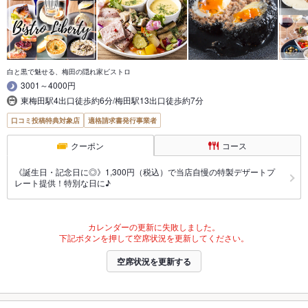
白と黒で魅せる、梅田の隠れ家ビストロ
3001～4000円
東梅田駅4出口徒歩約6分/梅田駅13出口徒歩約7分
口コミ投稿特典対象店
適格請求書発行事業者
クーポン
コース
《誕生日・記念日に◎》1,300円（税込）で当店自慢の特製デザートプ
レート提供！特別な日に♪
カレンダーの更新に失敗しました。
下記ボタンを押して空席状況を更新してください。
空席状況を更新する