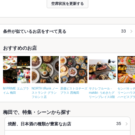
空席状況を更新する
33
条件が似ているお店をすべて見る
おすすめのお店
M PRIME エムプラ
NORTH tRunk ノー
原価ビストロチーズ
サクレフルール -
センバキッチ
イム 梅田
ストランク グラン
プラス 西梅田
makibi- うめきたグ
リーンハウス
フロント店
リーンプレイス3階
ハービスプ
梅田で、特集・シーンから探す
35
焼酎、日本酒の種類が豊富なお店