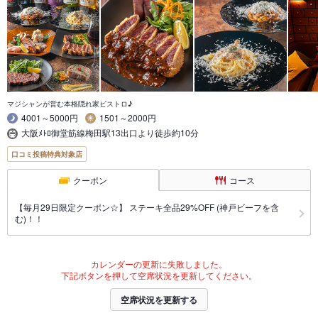
マジシャンが営む本格隠れ家ビストロ♪
4001～5000円
1501～2000円
大阪ﾒﾄﾛ御堂筋線梅田駅13出口より徒歩約10分
口コミ投稿特典対象店
クーポン
コース
【毎月29日限定クーポン☆】 ステーキ全品29%OFF (神戸ビーフを含
む)！！
カレンダーの更新に失敗しました。
下記ボタンを押して空席状況を更新してください。
空席状況を更新する