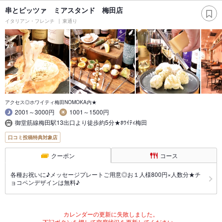
串とピッツァ ミアスタンド 梅田店
イタリアン・フレンチ
東通り
アクセス◎ホワイティ梅田NOMOKA内★
2001～3000円
1001～1500円
御堂筋線梅田駅13出口より徒歩約5分★ﾎﾜｲﾃｨ梅田
口コミ投稿特典対象店
クーポン
コース
各種お祝いに♪メッセージプレートご用意◎お１人様800円×人数分★チ
ョコペンデザインは無料♪
カレンダーの更新に失敗しました。
下記ボタンを押して空席状況を更新してください。