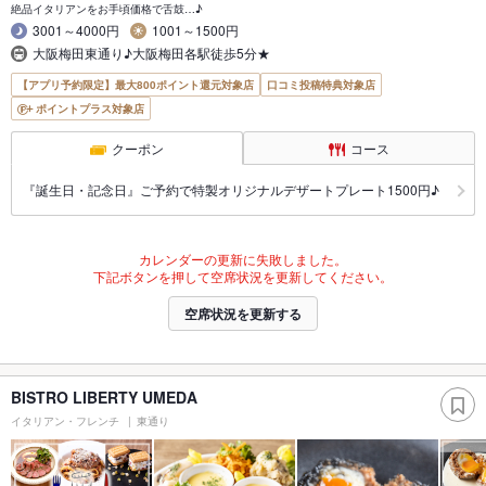
絶品イタリアンをお手頃価格で舌鼓…♪
3001～4000円
1001～1500円
大阪梅田東通り♪大阪梅田各駅徒歩5分★
【アプリ予約限定】最大800ポイント還元対象店
口コミ投稿特典対象店
ポイントプラス対象店
クーポン
コース
『誕生日・記念日』ご予約で特製オリジナルデザートプレート1500円♪
カレンダーの更新に失敗しました。
下記ボタンを押して空席状況を更新してください。
空席状況を更新する
BISTRO LIBERTY UMEDA
イタリアン・フレンチ
東通り