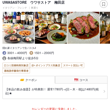
UWASASTORE ウワサストア 梅田店
イタリアン・フレンチ
東通り
隠れ家イタリアンで生パスタ♪
3001～4000円
1501～2000円
各線梅田駅より徒歩5分
口コミ投稿特典対象店
ポイントプラス対象店
スマート支払い可
適格請求書発行事業者
クーポン
コース
【単品の飲み放題】が特典割！ 通常1780円→[日～木・祝]は1480円(税
込)★
カレンダーの更新に失敗しました。