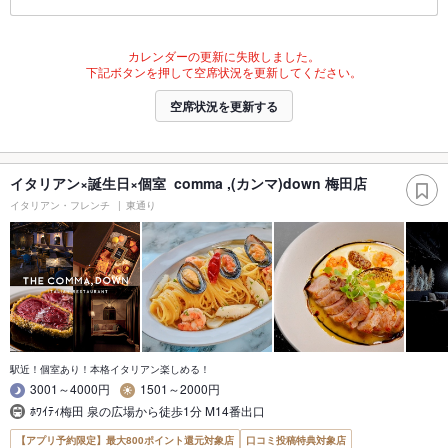
カレンダーの更新に失敗しました。
下記ボタンを押して空席状況を更新してください。
空席状況を更新する
イタリアン×誕生日×個室 comma ,(カンマ)down 梅田店
イタリアン・フレンチ
東通り
駅近！個室あり！本格イタリアン楽しめる！
3001～4000円
1501～2000円
ﾎﾜｲﾃｨ梅田 泉の広場から徒歩1分 M14番出口
【アプリ予約限定】最大800ポイント還元対象店
口コミ投稿特典対象店