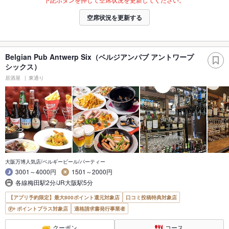
空席状況を更新する
Belgian Pub Antwerp Six（ベルジアンパブ アントワープ
シックス）
居酒屋
東通り
大阪万博人気店/ベルギービール/パーティー
3001～4000円
1501～2000円
各線梅田駅2分/JR大阪駅5分
【アプリ予約限定】最大800ポイント還元対象店
口コミ投稿特典対象店
ポイントプラス対象店
適格請求書発行事業者
クーポン
コース