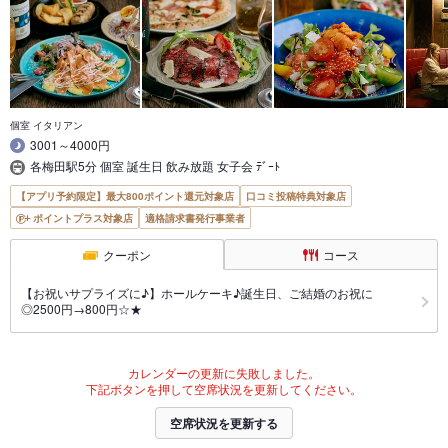
個室 イタリアン
3001～4000円
各梅田駅5分 個室 誕生日 飲み放題 女子会 ﾃﾞｰﾄ
【アプリ予約限定】最大800ポイント還元対象店
口コミ投稿特典対象店
ポイントプラス対象店
適格請求書発行事業者
クーポン
コース
【お祝いサプライズに♪】ホールケーキ♪誕生日、ご結婚のお祝に
◎2500円→800円☆★
カレンダーの更新に失敗しました。
下記ボタンを押して空席状況を更新してください。
空席状況を更新する