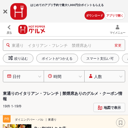
はじめてのアプリ予約で最大
1,000円分ポイントもらえる
ダウンロード
アプリで開く
戻る
マイメニュー
東通り イタリアン・フレンチ 禁煙席あり
変更
絞り込む
ポイントがつかえる
スマート支払い可
日付
時間
人数
東通りのイタリアン・フレンチ | 禁煙席ありのグルメ・クーポン情
報
19件 1-19件
地図で表示
PR
ダイニングバー・バル
東通り