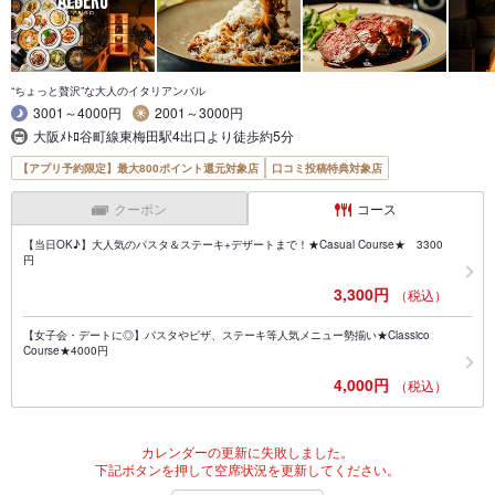
“ちょっと贅沢”な大人のイタリアンバル
3001～4000円
2001～3000円
大阪ﾒﾄﾛ谷町線東梅田駅4出口より徒歩約5分
【アプリ予約限定】最大800ポイント還元対象店
口コミ投稿特典対象店
クーポン
コース
【当日OK♪】大人気のパスタ＆ステーキ+デザートまで！★Casual Course★ 3300
円
3,300円
（税込）
【女子会・デートに◎】パスタやピザ、ステーキ等人気メニュー勢揃い★Classico
Course★4000円
4,000円
（税込）
カレンダーの更新に失敗しました。
下記ボタンを押して空席状況を更新してください。