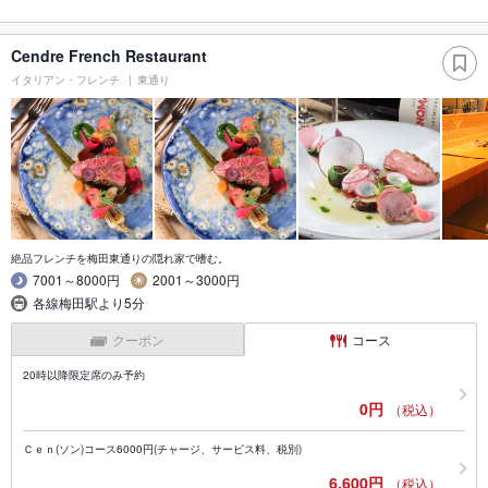
Cendre French Restaurant
イタリアン・フレンチ
東通り
絶品フレンチを梅田東通りの隠れ家で嗜む。
7001～8000円
2001～3000円
各線梅田駅より5分
クーポン
コース
20時以降限定席のみ予約
0円
（税込）
Ｃｅｎ(ソン)コース6000円(チャージ、サービス料、税別)
6,600円
（税込）