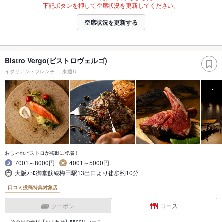
下記ボタンを押して空席状況を更新してください。
空席状況を更新する
Bistro Vergo(ビストロヴェルゴ)
イタリアン・フレンチ
東通り
おしゃれビストロが梅田に登場！
7001～8000円
4001～5000円
大阪ﾒﾄﾛ御堂筋線梅田駅13出口より徒歩約10分
口コミ投稿特典対象店
クーポン
コース
その日の食材【おまかせ】5500円コース