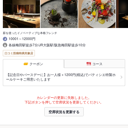
薪を使ったイノベーティブな本格フレンチ
10001～12000円
各線梅田駅徒歩7分/JR大阪駅/阪急梅田駅徒歩10分
口コミ投稿特典対象店
クーポン
コース
【記念日やバースデーに】お一人様＋1200円(税込)でパティシエ特製ホ
ールケーキご用意いたします
カレンダーの更新に失敗しました。
下記ボタンを押して空席状況を更新してください。
空席状況を更新する