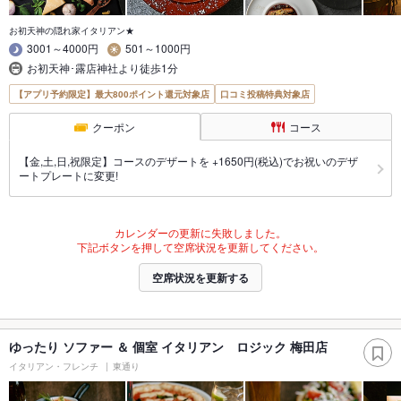
お初天神の隠れ家イタリアン★
3001～4000円
501～1000円
お初天神･露店神社より徒歩1分
【アプリ予約限定】最大800ポイント還元対象店
口コミ投稿特典対象店
クーポン
コース
【金,土,日,祝限定】コースのデザートを +1650円(税込)でお祝いのデザ
ートプレートに変更!
カレンダーの更新に失敗しました。
下記ボタンを押して空席状況を更新してください。
空席状況を更新する
ゆったり ソファー ＆ 個室 イタリアン ロジック 梅田店
イタリアン・フレンチ
東通り