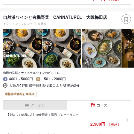
自然派ワインと有機野菜 CANNATUREL 大阪梅田店
イタリアン・フレンチ
東通り
梅田の発酵とナチュラルワインのビストロ
4001～5000円
1501～2000円
大阪ﾒﾄﾛ谷町線中崎町駅3出口より徒歩約3分
適格請求書発行事業者
クーポン
コース
【美味しく健康に♪】10食限定！腸活 プレートランチ
2,500円
（税込）