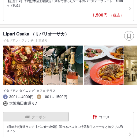
【記念日♪】予約は木金土曜限定！米粉で作ったケーキのバースデープレート 1500
円（税込）
1,500円
（税込）
Lipari Osaka （リパリオーサカ）
イタリアン・フレンチ
東通り
イタリアン ダイニング カフェ テラス
3001～4000円
1001～1500円
大阪梅田東通り♪
クーポン
コース
1日5組☆贅沢ランチ【パン食べ放題】選べるパスタに特選和牛ステーキと魚グリルW
メイン