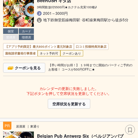
BeeRUSH キタ店
3時間飲放付5500円★カクテル充実100種♪
2001～3000円
地下鉄御堂筋線梅田駅･谷町線東梅田駅から徒歩5分
個室
カード
禁煙席
喫煙席
【アプリ予約限定】最大800ポイント還元対象店
口コミ投稿特典対象店
適格請求書発行事業者
ネット予約可
クーポンあり
【早い時間がお得！】 １９時までに開始のパーティご予約の
クーポンを見る
お客様！ コースが500円OFFに★
カレンダーの更新に失敗しました。
下記ボタンを押して空席状況を更新してください。
空席状況を更新する
PR
居酒屋
東通り
Belgian Pub Antwerp Six（ベルジアンパブ