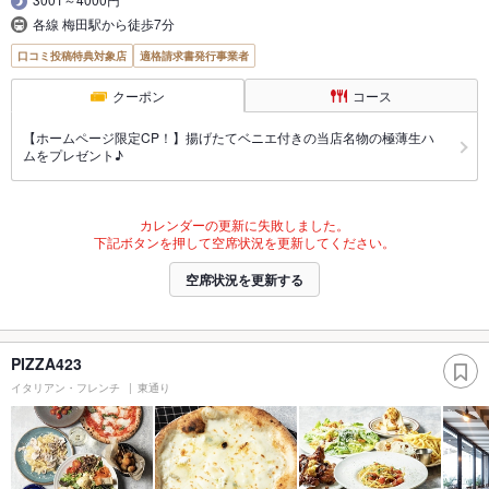
各線 梅田駅から徒歩7分
口コミ投稿特典対象店
適格請求書発行事業者
クーポン
コース
【ホームページ限定CP！】揚げたてベニエ付きの当店名物の極薄生ハ
ムをプレゼント♪
カレンダーの更新に失敗しました。
下記ボタンを押して空席状況を更新してください。
空席状況を更新する
PIZZA423
イタリアン・フレンチ
東通り