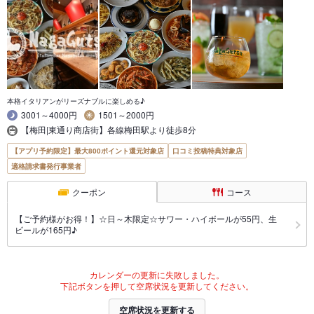
本格イタリアンがリーズナブルに楽しめる♪
3001～4000円
1501～2000円
【梅田|東通り商店街】各線梅田駅より徒歩8分
【アプリ予約限定】最大800ポイント還元対象店
口コミ投稿特典対象店
適格請求書発行事業者
クーポン
コース
【ご予約様がお得！】☆日～木限定☆サワー・ハイボールが55円、生
ビールが165円♪
カレンダーの更新に失敗しました。
下記ボタンを押して空席状況を更新してください。
空席状況を更新する