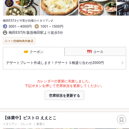
梅田EST♪ピザ窯が自慢のイタリアン♪
3001～4000円
1001～1500円
梅田EST内 阪急梅田駅より徒歩3分
口コミ投稿特典対象店
クーポン
コース
デザートプレート作成します！デザート３種盛り合わせ2000円
カレンダーの更新に失敗しました。
下記ボタンを押して空席状況を更新してください。
空席状況を更新する
【休業中】ビストロ ええとこ
イタリアン・フレンチ
東通り