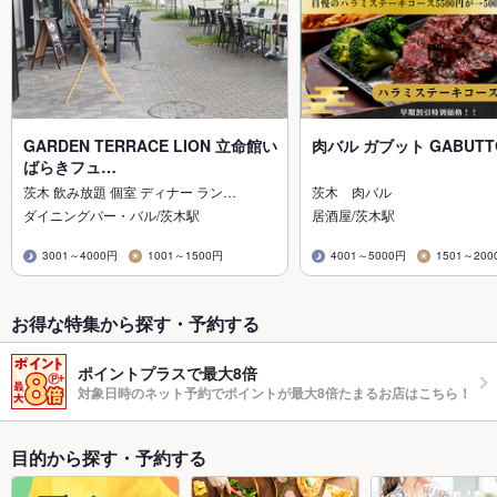
GARDEN TERRACE LION 立命館い
肉バル ガブット GABUTT
ばらきフュ…
茨木 飲み放題 個室 ディナー ラン…
茨木 肉バル
ダイニングバー・バル/茨木駅
居酒屋/茨木駅
3001～4000円
1001～1500円
4001～5000円
1501～200
お得な特集から探す・予約する
ポイントプラスで最大8倍
対象日時のネット予約でポイントが最大8倍たまるお店はこちら！
目的から探す・予約する