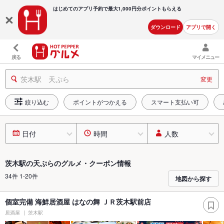
はじめてのアプリ予約で最大
1,000円分ポイントもらえる
ダウンロード
アプリで開く
戻る
マイメニュー
茨木駅 天ぷら
変更
絞り込む
ポイントがつかえる
スマート支払い可
日付
時間
人数
茨木駅の天ぷらのグルメ・クーポン情報
34件 1-20件
地図から探す
個室完備 海鮮居酒屋 はなの舞 ＪＲ茨木駅前店
居酒屋
茨木駅