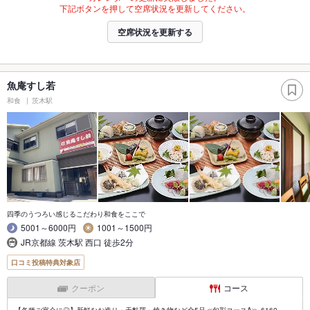
下記ボタンを押して空席状況を更新してください。
空席状況を更新する
魚庵すし若
和食
茨木駅
四季のうつろい感じるこだわり和食をここで
5001～6000円
1001～1500円
JR京都線 茨木駅 西口 徒歩2分
口コミ投稿特典対象店
クーポン
コース