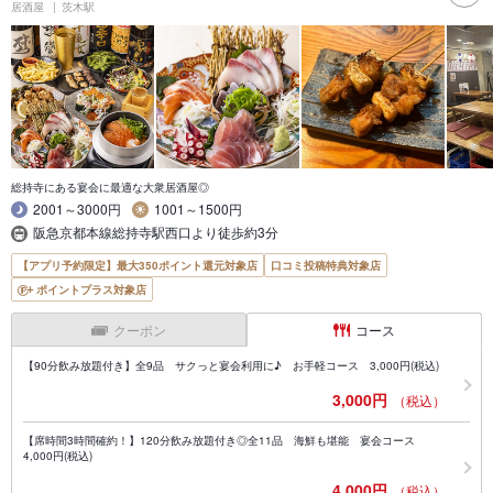
居酒屋
茨木駅
総持寺にある宴会に最適な大衆居酒屋◎
2001～3000円
1001～1500円
阪急京都本線総持寺駅西口より徒歩約3分
【アプリ予約限定】最大350ポイント還元対象店
口コミ投稿特典対象店
ポイントプラス対象店
クーポン
コース
【90分飲み放題付き】全9品 サクっと宴会利用に♪ お手軽コース 3,000円(税込)
3,000円
（税込）
【席時間3時間確約！】120分飲み放題付き◎全11品 海鮮も堪能 宴会コース
4,000円(税込)
4,000円
（税込）