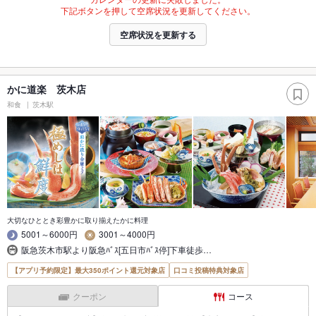
下記ボタンを押して空席状況を更新してください。
空席状況を更新する
かに道楽 茨木店
和食
茨木駅
大切なひととき彩豊かに取り揃えたかに料理
5001～6000円
3001～4000円
阪急茨木市駅より阪急ﾊﾞｽ[五日市ﾊﾞｽ停]下車徒歩…
【アプリ予約限定】最大350ポイント還元対象店
口コミ投稿特典対象店
クーポン
コース