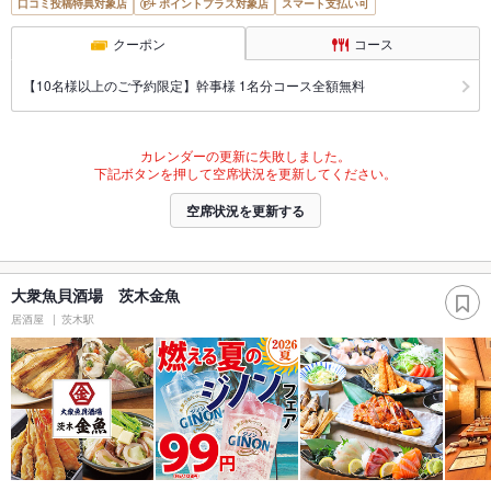
口コミ投稿特典対象店
ポイントプラス対象店
スマート支払い可
クーポン
コース
【10名様以上のご予約限定】幹事様 1名分コース全額無料
カレンダーの更新に失敗しました。
下記ボタンを押して空席状況を更新してください。
空席状況を更新する
大衆魚貝酒場 茨木金魚
居酒屋
茨木駅