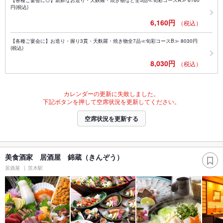
【各種ご宴会に◎】新鮮なお造り・天麩羅・焼き物など全5品≪旬彩コースA≫ 6160
円(税込)
6,160円
（税込）
【各種ご宴会に】お造り・握り3貫・天麩羅・焼き物全7品≪旬彩コースB≫ 8030円
(税込)
8,030円
（税込）
カレンダーの更新に失敗しました。
下記ボタンを押して空席状況を更新してください。
空席状況を更新する
美食酒家 居酒屋 錦蔵（きんぞう）
居酒屋
茨木駅