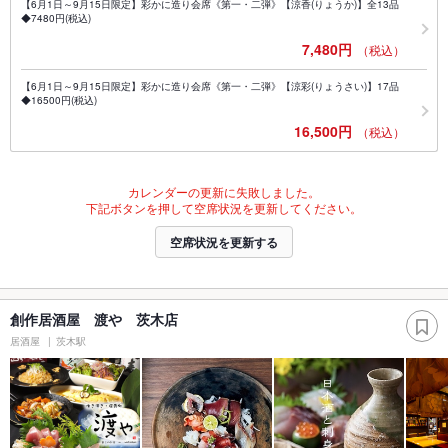
【6月1日～9月15日限定】彩かに造り会席《第一・二弾》【涼香(りょうか)】全13品
◆7480円(税込)
7,480円
（税込）
【6月1日～9月15日限定】彩かに造り会席《第一・二弾》【涼彩(りょうさい)】17品
◆16500円(税込)
16,500円
（税込）
カレンダーの更新に失敗しました。
下記ボタンを押して空席状況を更新してください。
空席状況を更新する
創作居酒屋 渡や 茨木店
居酒屋
茨木駅