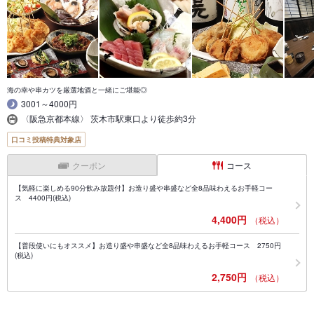
海の幸や串カツを厳選地酒と一緒にご堪能◎
3001～4000円
〈阪急京都本線〉 茨木市駅東口より徒歩約3分
口コミ投稿特典対象店
クーポン
コース
【気軽に楽しめる90分飲み放題付】お造り盛や串盛など全8品味わえるお手軽コー
ス 4400円(税込)
4,400円
（税込）
【普段使いにもオススメ】お造り盛や串盛など全8品味わえるお手軽コース 2750円
(税込)
2,750円
（税込）