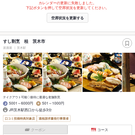
カレンダーの更新に失敗しました。
下記ボタンを押して空席状況を更新してください。
空席状況を更新する
すし割烹 桂 茨木市
居酒屋
茨木駅
テイクアウト可能◇接待に最適な老舗割烹
5001～6000円
501～1000円
JR茨木駅西口から徒歩3分
口コミ投稿特典対象店
適格請求書発行事業者
クーポン
コース