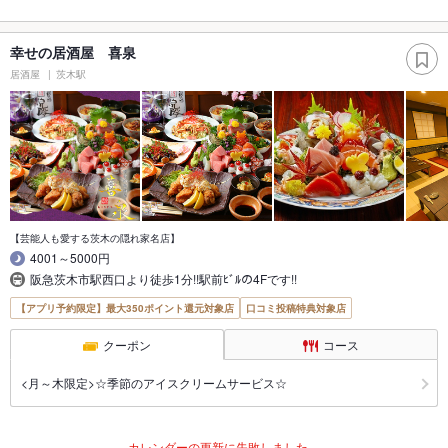
幸せの居酒屋 喜泉
居酒屋
茨木駅
【芸能人も愛する茨木の隠れ家名店】
4001～5000円
阪急茨木市駅西口より徒歩1分!!駅前ﾋﾞﾙの4Fです!!
【アプリ予約限定】最大350ポイント還元対象店
口コミ投稿特典対象店
クーポン
コース
<月～木限定>☆季節のアイスクリームサービス☆
カレンダーの更新に失敗しました。