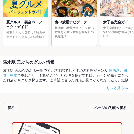
夏グルメ・宴会パーフ
食べ放題ナビゲーター
女子会完全ガイド
ェクトガイド
焼肉食べ放題やスイーツ食べ
女子会向けサービスが
放題など食べ放題お店探しの
ているお得なお店がい
幹事さんのお店探しを強力サ
決定版！
い！
ポート！お店探しの決定版！
茨木駅 天ぷらのグルメ情報
茨木駅 天ぷらのお店一覧です。茨木駅でおすすめの料理ジャンル
居酒屋
、
和
食
、
中華
で探したり、予算やこだわり条件を指定すれば、シーンや気分に合っ
たお店がサクサク探せます。ご希望に合ったお店が見つからなかったら、近隣
のエリア
茨木駅
、
茨木市その他
、
摂津
もチェックしてみてください。ホットペ
もっと見る
ッパーグルメなら、お得なクーポンはもちろん、こだわりメニュー
からあげ
、
お茶漬け
、
牛タン
や季節のおすすめ料理など、お店の最新情報をご紹介してい
るので安心！24時間使える簡単便利なネット予約が使えるお店も拡大中です。
友達どうしの飲み会にも、会社の宴会にも、デートやパーティーにもお得に便
戻る
ページの先頭へ戻る
利にホットペッパーグルメをご利用ください。