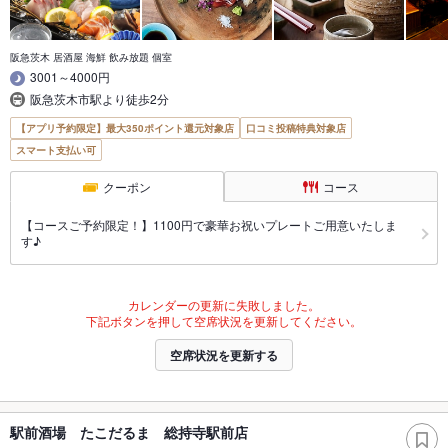
阪急茨木 居酒屋 海鮮 飲み放題 個室
3001～4000円
阪急茨木市駅より徒歩2分
【アプリ予約限定】最大350ポイント還元対象店
口コミ投稿特典対象店
スマート支払い可
クーポン
コース
【コースご予約限定！】1100円で豪華お祝いプレートご用意いたしま
す♪
カレンダーの更新に失敗しました。
下記ボタンを押して空席状況を更新してください。
空席状況を更新する
駅前酒場 たこだるま 総持寺駅前店