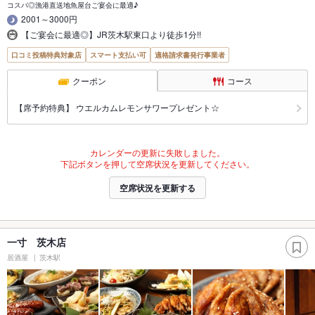
コスパ◎漁港直送地魚屋台ご宴会に最適♪
2001～3000円
【ご宴会に最適◎】JR茨木駅東口より徒歩1分!!
口コミ投稿特典対象店
スマート支払い可
適格請求書発行事業者
クーポン
コース
【席予約特典】 ウエルカムレモンサワープレゼント☆
カレンダーの更新に失敗しました。
下記ボタンを押して空席状況を更新してください。
空席状況を更新する
一寸 茨木店
居酒屋
茨木駅