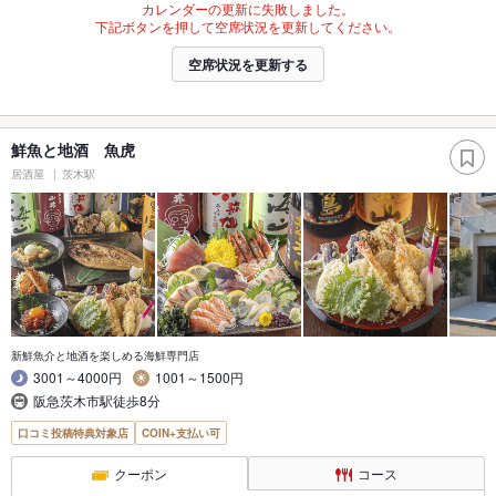
カレンダーの更新に失敗しました。
下記ボタンを押して空席状況を更新してください。
空席状況を更新する
鮮魚と地酒 魚虎
居酒屋
茨木駅
新鮮魚介と地酒を楽しめる海鮮専門店
3001～4000円
1001～1500円
阪急茨木市駅徒歩8分
口コミ投稿特典対象店
COIN+支払い可
クーポン
コース