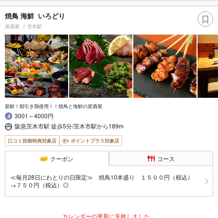
焼鳥 海鮮 いろどり
居酒屋
茨木駅
新鮮！朝引き鶏使用！！焼鳥と海鮮の居酒屋
3001～4000円
阪急茨木市駅 徒歩5分/茨木市駅から189m
口コミ投稿特典対象店
ポイントプラス対象店
クーポン
コース
≪毎月28日にわとりの日限定≫ 焼鳥10本盛り １５００円（税込）
→７５０円（税込）◎
カレンダーの更新に失敗しました。