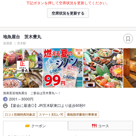
下記ボタンを押して空席状況を更新してください。
空席状況を更新する
地魚屋台 茨木豊丸
居酒屋
茨木駅
漁港直送地魚屋台 ご宴会は茨木豊丸へ！
2001～3000円
【宴会に最適◎】JR茨木駅東口より徒歩60秒!!
口コミ投稿特典対象店
スマート支払い可
適格請求書発行事業者
クーポン
コース