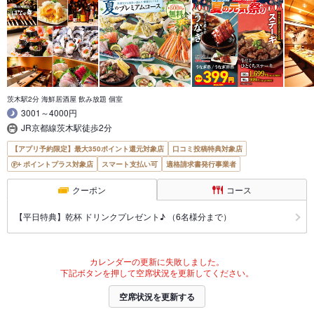
茨木駅2分 海鮮居酒屋 飲み放題 個室
3001～4000円
JR京都線茨木駅徒歩2分
【アプリ予約限定】最大350ポイント還元対象店
口コミ投稿特典対象店
ポイントプラス対象店
スマート支払い可
適格請求書発行事業者
クーポン
コース
【平日特典】乾杯 ドリンクプレゼント♪ （6名様分まで）
カレンダーの更新に失敗しました。
下記ボタンを押して空席状況を更新してください。
空席状況を更新する