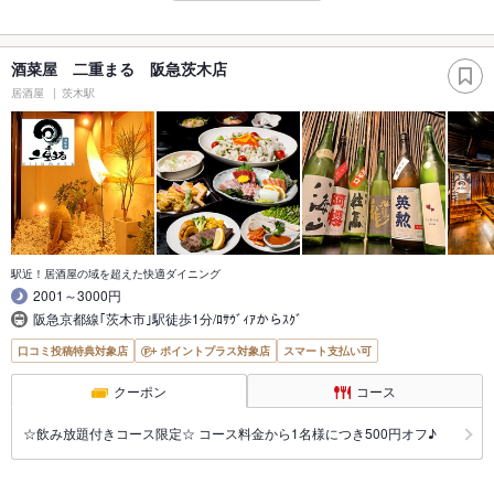
酒菜屋 二重まる 阪急茨木店
居酒屋
茨木駅
駅近！居酒屋の域を超えた快適ダイニング
2001～3000円
阪急京都線｢茨木市｣駅徒歩1分/ﾛｻｳﾞｨｱからｽｸﾞ
口コミ投稿特典対象店
ポイントプラス対象店
スマート支払い可
クーポン
コース
☆飲み放題付きコース限定☆ コース料金から1名様につき500円オフ♪