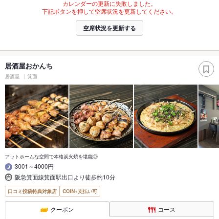
カレンダーの更新に失敗しました。
下記ボタンを押して空席状況を更新してください。
空席状況を更新する
居酒屋おかんち
居酒屋
箕面
アットホームな空間で本格炭火焼を堪能◎
3001～4000円
阪急箕面線箕面駅出口より徒歩約10分
口コミ投稿特典対象店
COIN+支払い可
クーポン
コース