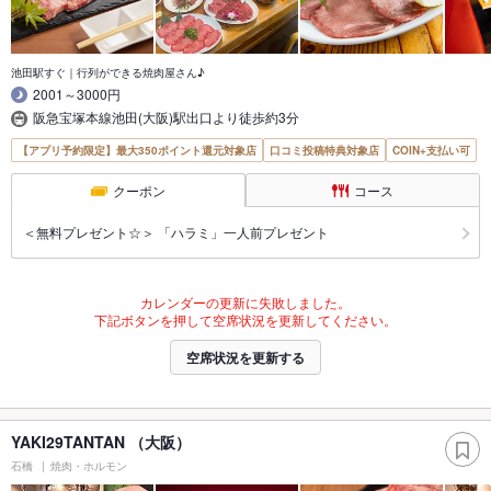
池田駅すぐ｜行列ができる焼肉屋さん♪
2001～3000円
阪急宝塚本線池田(大阪)駅出口より徒歩約3分
【アプリ予約限定】最大350ポイント還元対象店
口コミ投稿特典対象店
COIN+支払い可
クーポン
コース
＜無料プレゼント☆＞ 「ハラミ」一人前プレゼント
カレンダーの更新に失敗しました。
下記ボタンを押して空席状況を更新してください。
空席状況を更新する
YAKI29TANTAN （大阪）
石橋
焼肉・ホルモン