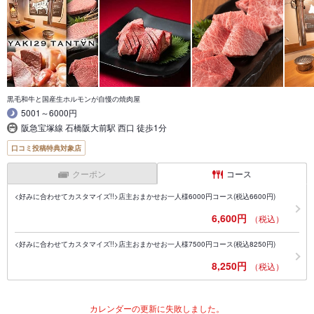
黒毛和牛と国産生ホルモンが自慢の焼肉屋
5001～6000円
阪急宝塚線 石橋阪大前駅 西口 徒歩1分
口コミ投稿特典対象店
クーポン
コース
<好みに合わせてカスタマイズ!!>店主おまかせお一人様6000円コース(税込6600円)
6,600円
（税込）
<好みに合わせてカスタマイズ!!>店主おまかせお一人様7500円コース(税込8250円)
8,250円
（税込）
カレンダーの更新に失敗しました。