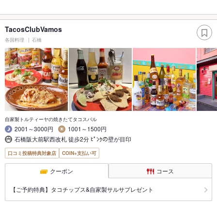
TacosClubVamos
各国料理
石橋
自家製トルティーヤの焼きたてタコスバル
2001～3000円
1001～1500円
石橋阪大前駅西改札 徒歩2分 ﾋﾟﾝｸの壁が目印
口コミ投稿特典対象店
COIN+支払い可
クーポン
コース
【ご予約特典】タコチップス&自家製サルサプレゼント