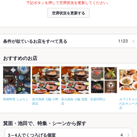
下記ボタンを押して空席状況を更新してください。
空席状況を更新する
1123
条件が似ているお店をすべて見る
おすすめのお店
和韓料理 じゅろく
炭火焼肉 七輪 小野
炭火焼肉 七輪 箕面
百楽GRILL
カプリチョー
原店
店
のおキュー
店
箕面・池田で、特集・シーンから探す
4
3～4人でくつろげる個室