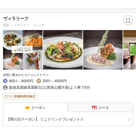
ヴィラリーフ
箕面
イタリアン・フレンチ
自然に囲まれたカフェレストラン
8001～9000円
3001～4000円
阪急箕面線箕面駅出口(箕面公園方面)より車で5分
口コミ投稿特典対象店
クーポン
コース
【雨の日クーポン】 ミニドリンクプレゼント☆