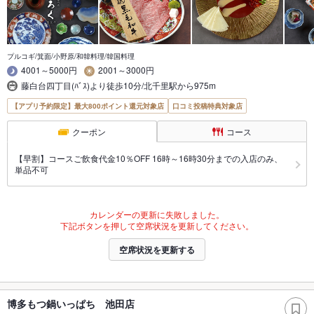
プルコギ/箕面/小野原/和韓料理/韓国料理
4001～5000円
2001～3000円
藤白台四丁目(ﾊﾞｽ)より徒歩10分/北千里駅から975m
【アプリ予約限定】最大800ポイント還元対象店
口コミ投稿特典対象店
クーポン
コース
【早割】コースご飲食代金10％OFF 16時～16時30分までの入店のみ、
単品不可
カレンダーの更新に失敗しました。
下記ボタンを押して空席状況を更新してください。
空席状況を更新する
博多もつ鍋いっぱち 池田店