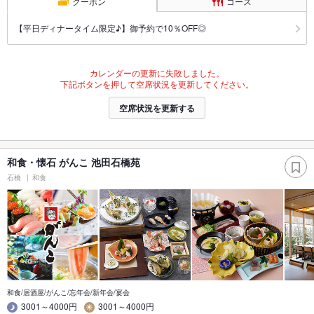
クーポン
コース
【平日ディナータイム限定♪】御予約で10％OFF◎
カレンダーの更新に失敗しました。
下記ボタンを押して空席状況を更新してください。
空席状況を更新する
和食・懐石 がんこ 池田石橋苑
石橋
和食
和食/居酒屋/がんこ/忘年会/新年会/宴会
3001～4000円
3001～4000円