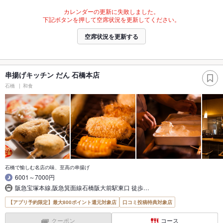
カレンダーの更新に失敗しました。
下記ボタンを押して空席状況を更新してください。
空席状況を更新する
串揚げキッチン だん 石橋本店
石橋
和食
石橋で愉しむ名店の味、至高の串揚げ
6001～7000円
阪急宝塚本線,阪急箕面線石橋阪大前駅東口 徒歩…
【アプリ予約限定】最大800ポイント還元対象店
口コミ投稿特典対象店
クーポン
コース