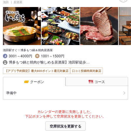
池田
居酒屋
池田駅すぐ！博多もつ鍋＆焼肉居酒屋
3001～4000円
1001～1500円
博多もつ鍋と焼肉が愉しめる居酒屋】池田駅徒歩…
【アプリ予約限定】最大800ポイント還元対象店
口コミ投稿特典対象店
クーポン
コース
準備中
カレンダーの更新に失敗しました。
下記ボタンを押して空席状況を更新してください。
空席状況を更新する