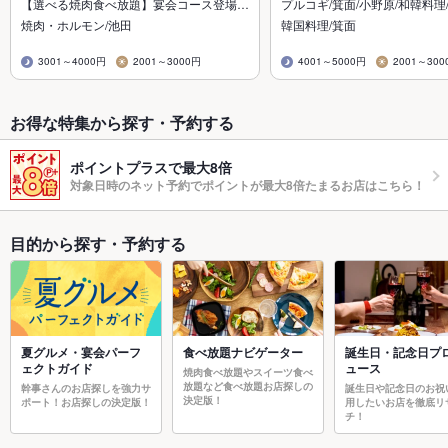
【選べる焼肉食べ放題】宴会コース登場…
プルコギ/箕面/小野原/和韓料理
焼肉・ホルモン/池田
韓国料理/箕面
3001～4000円
2001～3000円
4001～5000円
2001～300
お得な特集から探す・予約する
ポイントプラスで最大8倍
対象日時のネット予約でポイントが最大8倍たまるお店はこちら！
目的から探す・予約する
夏グルメ・宴会パーフ
食べ放題ナビゲーター
誕生日・記念日プ
ェクトガイド
ュース
焼肉食べ放題やスイーツ食べ
放題など食べ放題お店探しの
幹事さんのお店探しを強力サ
誕生日や記念日のお祝
決定版！
ポート！お店探しの決定版！
用したいお店を徹底リ
チ！