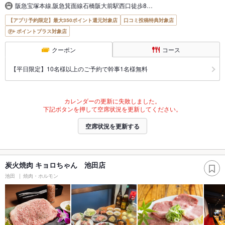
阪急宝塚本線,阪急箕面線石橋阪大前駅西口徒歩8…
【アプリ予約限定】最大350ポイント還元対象店
口コミ投稿特典対象店
ポイントプラス対象店
クーポン
コース
【平日限定】10名様以上のご予約で幹事1名様無料
カレンダーの更新に失敗しました。
下記ボタンを押して空席状況を更新してください。
空席状況を更新する
炭火焼肉 キョロちゃん 池田店
池田
焼肉・ホルモン