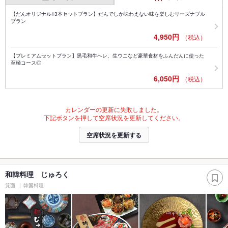
【だんオリジナル13本セットプラン】だんでしか味わえない味を楽しむリーズナブル
プラン
4,950円
（税込）
【プレミアムセットプラン】黒毛和牛ヘレ、生ウニなど豪華食材をふんだんに使った
至極コース◎
6,050円
（税込）
カレンダーの更新に失敗しました。
下記ボタンを押して空席状況を更新してください。
空席状況を更新する
和韓料理 じゅろく
箕面
韓国料理