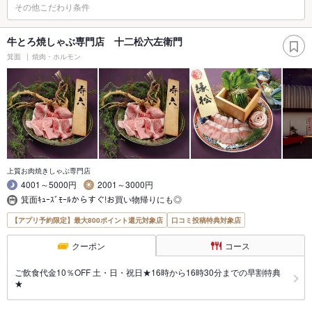
その他こだわり条件
牛とろ焼しゃぶ専門店 十二松六左衛門
箕面
焼肉・ホルモン
上質お肉焼きしゃぶ専門店
4001～5000円
2001～3000円
箕面ｷｭｰｽﾞﾓｰﾙからすぐ!お買い物帰りにも◎
【アプリ予約限定】最大800ポイント還元対象店
口コミ投稿特典対象店
クーポン
コース
ご飲食代金10％OFF 土・日・祝日★16時から16時30分までの早割特典
★