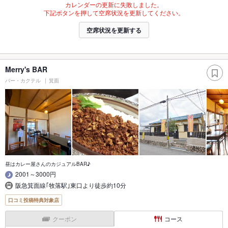
カレンダーの更新に失敗しました。
下記ボタンを押して空席状況を更新してください。
空席状況を更新する
Merry's BAR
バー・カクテル
箕面
昼はカレー屋さんのカジュアルBAR♪
2001～3000円
阪急箕面線｢牧落駅｣東口より徒歩約10分
口コミ投稿特典対象店
クーポン
コース