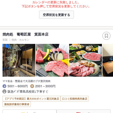
カレンダーの更新に失敗しました。
下記ボタンを押して空席状況を更新してください。
空席状況を更新する
焼肉処 葡萄匠屋 箕面本店
箕面
焼肉・ホルモン
ママ友会・懇親会で大活躍のプチ贅沢焼肉
5001～6000円
2001～3000円
阪急ﾊﾞｽ｢豊島高校前｣下車すぐ
【アプリ予約限定】最大350ポイント還元対象店
口コミ投稿特典対象店
適格請求書発行事業者