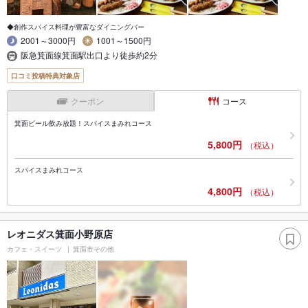
◆創作スパイス料理が豊富なダイニングバー
2001～3000円
1001～1500円
阪急箕面線箕面駅出口より徒歩約2分
口コミ投稿特典対象店
クーポン
コース
箕面ビール飲み放題！スパイスまみれコース
5,800円
（税込）
スパイスまみれコース
4,800円
（税込）
レオニダス箕面小野原店
カフェ・スイーツ
箕面市その他