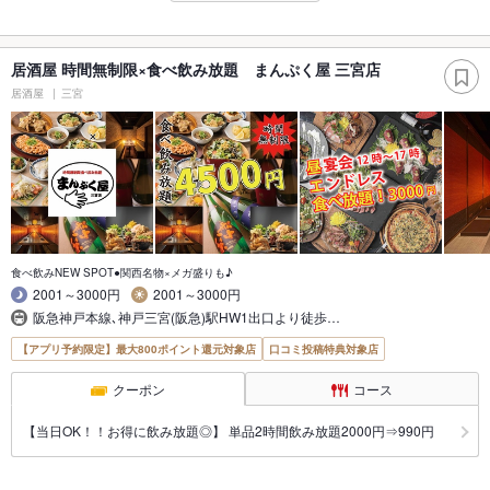
居酒屋 時間無制限×食べ飲み放題 まんぷく屋 三宮店
居酒屋
三宮
食べ飲みNEW SPOT●関西名物×メガ盛りも♪
2001～3000円
2001～3000円
阪急神戸本線､神戸三宮(阪急)駅HW1出口より徒歩…
【アプリ予約限定】最大800ポイント還元対象店
口コミ投稿特典対象店
クーポン
コース
【当日OK！！お得に飲み放題◎】 単品2時間飲み放題2000円⇒990円