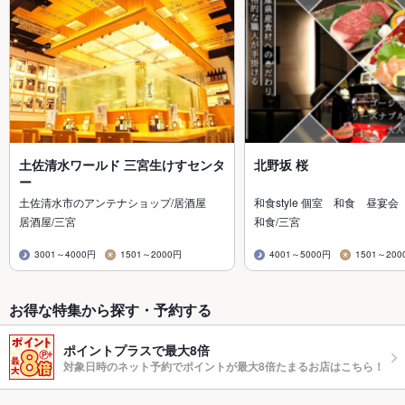
土佐清水ワールド 三宮生けすセンタ
北野坂 桜
ー
土佐清水市のアンテナショップ/居酒屋
和食style 個室 和食 昼宴会
居酒屋/三宮
和食/三宮
3001～4000円
1501～2000円
4001～5000円
1501～200
お得な特集から探す・予約する
ポイントプラスで最大8倍
対象日時のネット予約でポイントが最大8倍たまるお店はこちら！