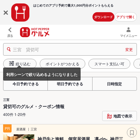
はじめてのアプリ予約で最大
1,000円分ポイントもらえる
ダウンロード
アプリで開く
戻る
マイメニュー
三宮 貸切可
変更
絞り込む
ポイントがつかえる
スマート支払い可
今日予約できる
明日予約できる
日時指定
三宮
貸切可のグルメ・クーポン情報
400件 1-20件
地図で表示
PR
居酒屋
三宮
神戸牛と海鮮 個室居酒屋 凛-rin- 神戸三