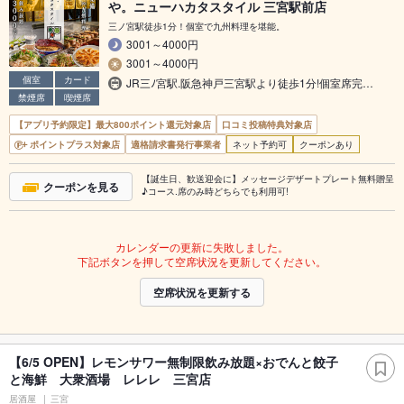
や。ニューハカタスタイル 三宮駅前店
三ノ宮駅徒歩1分！個室で九州料理を堪能。
3001～4000円
3001～4000円
個室
カード
JR三ﾉ宮駅.阪急神戸三宮駅より徒歩1分!個室席完…
禁煙席
喫煙席
【アプリ予約限定】最大800ポイント還元対象店
口コミ投稿特典対象店
ポイントプラス対象店
適格請求書発行事業者
ネット予約可
クーポンあり
【誕生日、歓送迎会に】メッセージデザートプレート無料贈呈
クーポンを見る
♪コース.席のみ時どちらでも利用可!
カレンダーの更新に失敗しました。
下記ボタンを押して空席状況を更新してください。
空席状況を更新する
【6/5 OPEN】レモンサワー無制限飲み放題×おでんと餃子
と海鮮 大衆酒場 レレレ 三宮店
居酒屋
三宮