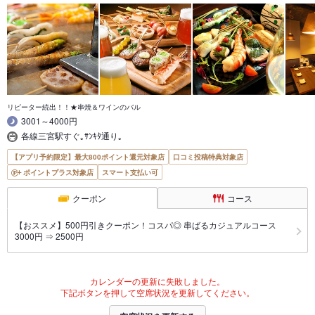
リピーター続出！！★串焼＆ワインのバル
3001～4000円
各線三宮駅すぐ｡ｻﾝｷﾀ通り｡
【アプリ予約限定】最大800ポイント還元対象店
口コミ投稿特典対象店
ポイントプラス対象店
スマート支払い可
クーポン
コース
【おススメ】500円引きクーポン！コスパ◎ 串ばるカジュアルコース
3000円 ⇒ 2500円
カレンダーの更新に失敗しました。
下記ボタンを押して空席状況を更新してください。