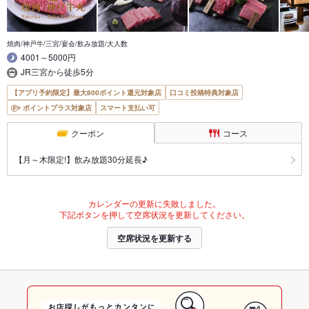
焼肉/神戸牛/三宮/宴会/飲み放題/大人数
4001～5000円
JR三宮から徒歩5分
【アプリ予約限定】最大800ポイント還元対象店
口コミ投稿特典対象店
ポイントプラス対象店
スマート支払い可
クーポン
コース
【月～木限定!】飲み放題30分延長♪
カレンダーの更新に失敗しました。
下記ボタンを押して空席状況を更新してください。
空席状況を更新する