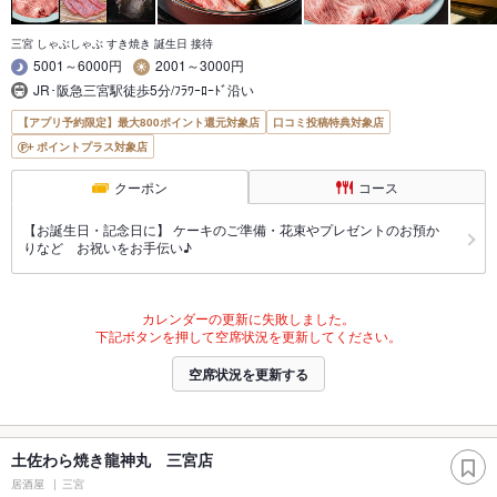
三宮 しゃぶしゃぶ すき焼き 誕生日 接待
5001～6000円
2001～3000円
JR･阪急三宮駅徒歩5分/ﾌﾗﾜｰﾛｰﾄﾞ沿い
【アプリ予約限定】最大800ポイント還元対象店
口コミ投稿特典対象店
ポイントプラス対象店
クーポン
コース
【お誕生日・記念日に】 ケーキのご準備・花束やプレゼントのお預か
りなど お祝いをお手伝い♪
カレンダーの更新に失敗しました。
下記ボタンを押して空席状況を更新してください。
空席状況を更新する
土佐わら焼き龍神丸 三宮店
居酒屋
三宮