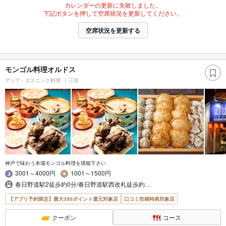
カレンダーの更新に失敗しました。
下記ボタンを押して空席状況を更新してください。
空席状況を更新する
モンゴル料理オルドス
アジア・エスニック料理
三宮
神戸で味わう本場モンゴル料理を堪能下さい
3001～4000円
1001～1500円
春日野道駅2徒歩約0分/春日野道駅西改札徒歩約…
【アプリ予約限定】最大350ポイント還元対象店
口コミ投稿特典対象店
クーポン
コース