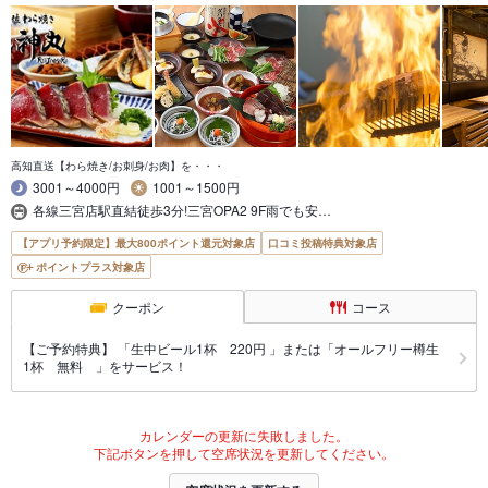
高知直送【わら焼き/お刺身/お肉】を・・・
3001～4000円
1001～1500円
各線三宮店駅直結徒歩3分!三宮OPA2 9F雨でも安…
【アプリ予約限定】最大800ポイント還元対象店
口コミ投稿特典対象店
ポイントプラス対象店
クーポン
コース
【ご予約特典】 「生中ビール1杯 220円 」または「オールフリー樽生
1杯 無料 」をサービス！
カレンダーの更新に失敗しました。
下記ボタンを押して空席状況を更新してください。