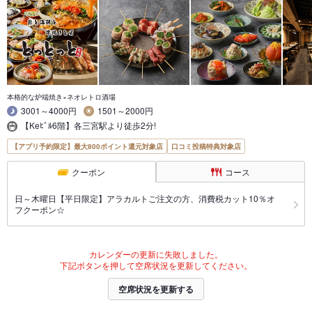
本格的な炉端焼き×ネオレトロ酒場
3001～4000円
1501～2000円
【Keﾋﾞﾙ6階】各三宮駅より徒歩2分!
【アプリ予約限定】最大800ポイント還元対象店
口コミ投稿特典対象店
クーポン
コース
日～木曜日【平日限定】アラカルトご注文の方、消費税カット10％オ
フクーポン☆
カレンダーの更新に失敗しました。
下記ボタンを押して空席状況を更新してください。
空席状況を更新する