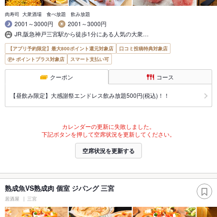
肉寿司 大衆酒場 食べ放題 飲み放題
2001～3000円
2001～3000円
JR,阪急神戸三宮駅から徒歩1分にある人気の大衆…
【アプリ予約限定】最大800ポイント還元対象店
口コミ投稿特典対象店
ポイントプラス対象店
スマート支払い可
クーポン
コース
【昼飲み限定】大感謝祭エンドレス飲み放題500円(税込)！！
カレンダーの更新に失敗しました。
下記ボタンを押して空席状況を更新してください。
空席状況を更新する
熟成魚VS熟成肉 個室 ジパング 三宮
居酒屋
三宮