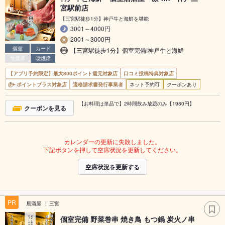
宮駅前店
【三宮駅徒歩1分】神戸牛と海鮮を堪能
3001～4000円
2001～3000円
個室
カード
【三宮駅徒歩1分】個室完備!神戸牛と海鮮
禁煙席
喫煙席
【アプリ予約限定】最大800ポイント還元対象店
口コミ投稿特典対象店
ポイントプラス対象店
適格請求書発行事業者
ネット予約可
クーポンあり
【お料理は単品で】2時間飲み放題のみ【1980円】
クーポンを見る
カレンダーの更新に失敗しました。
下記ボタンを押して空席状況を更新してください。
空席状況を更新する
PR
居酒屋
三宮
個室完備 野菜巻串 焼き鳥 もつ鍋 炭火ノ串