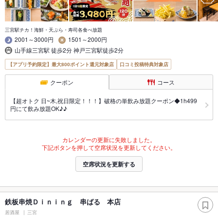
三宮駅チカ！海鮮・天ぷら・寿司各食べ放題
2001～3000円
1501～2000円
山手線三宮駅 徒歩2分 神戸三宮駅徒歩2分
【アプリ予約限定】最大800ポイント還元対象店
口コミ投稿特典対象店
クーポン
コース
【超オトク 日~木,祝日限定！！！】破格の単飲み放題クーポン◆1h499
円にて飲み放題OK♪♪
カレンダーの更新に失敗しました。
下記ボタンを押して空席状況を更新してください。
空席状況を更新する
鉄板串焼Ｄｉｎｉｎｇ 串ばる 本店
居酒屋
三宮