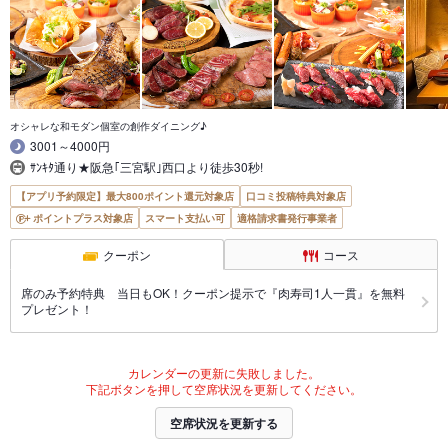
オシャレな和モダン個室の創作ダイニング♪
3001～4000円
ｻﾝｷﾀ通り★阪急｢三宮駅｣西口より徒歩30秒!
【アプリ予約限定】最大800ポイント還元対象店
口コミ投稿特典対象店
ポイントプラス対象店
スマート支払い可
適格請求書発行事業者
クーポン
コース
席のみ予約特典 当日もOK！クーポン提示で『肉寿司1人一貫』を無料
プレゼント！
カレンダーの更新に失敗しました。
下記ボタンを押して空席状況を更新してください。
空席状況を更新する