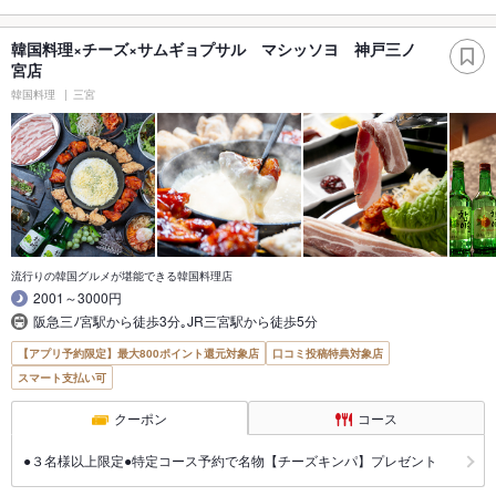
韓国料理×チーズ×サムギョプサル マシッソヨ 神戸三ノ
宮店
韓国料理
三宮
流行りの韓国グルメが堪能できる韓国料理店
2001～3000円
阪急三ﾉ宮駅から徒歩3分｡JR三宮駅から徒歩5分
【アプリ予約限定】最大800ポイント還元対象店
口コミ投稿特典対象店
スマート支払い可
クーポン
コース
●３名様以上限定●特定コース予約で名物【チーズキンパ】プレゼント