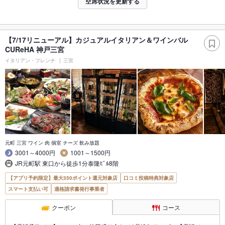
空席状況を更新する
【7/17リニューアル】カジュアルイタリアン＆ワインバル
CUReHA 神戸三宮
イタリアン・フレンチ
三宮
元町 三宮 ワイン 肉 個室 チーズ 飲み放題
3001～4000円
1001～1500円
JR元町駅 東口から徒歩1分泰隆ﾋﾞﾙ8階
【アプリ予約限定】最大350ポイント還元対象店
口コミ投稿特典対象店
スマート支払い可
適格請求書発行事業者
クーポン
コース