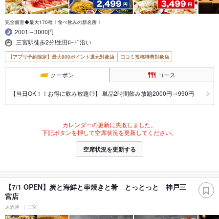
完全個室◆最大170種！食べ飲みの新名所！
2001～3000円
三宮駅徒歩2分!生田ﾛｰﾄﾞ沿い
【アプリ予約限定】最大800ポイント還元対象店
口コミ投稿特典対象店
クーポン
コース
【当日OK！！お得に飲み放題◎】 単品2時間飲み放題2000円⇒990円
カレンダーの更新に失敗しました。
下記ボタンを押して空席状況を更新してください。
空席状況を更新する
【7/1 OPEN】炭と海鮮と串焼きと肴 とっとっと 神戸三
宮店
居酒屋
三宮