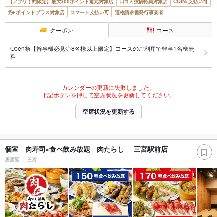
【アプリ予約限定】最大800ポイント還元対象店
口コミ投稿特典対象店
COIN+支払い可
ポイントプラス対象店
スマート支払い可
適格請求書発行事業者
クーポン
コース
Open祭【幹事様必見◇8名様以上限定】コースのご利用で幹事1名様無
料
カレンダーの更新に失敗しました。
下記ボタンを押して空席状況を更新してください。
空席状況を更新する
個室 肉寿司×食べ飲み放題 肉たらし 三宮駅前店
居酒屋
三宮