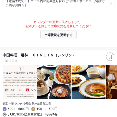
【電話予約で！】コース内の前菜盛り合わせ1品追加サービス【電話で
予約がお得☆】
カレンダーの更新に失敗しました。
下記ボタンを押して空席状況を更新してください。
空席状況を更新する
中国料理 馨林 ＸＩＮＬＩＮ（シンリン）
中華
三宮
個室 中華 ランチ 小籠包 飲み放題 誕生日
5001～6000円
1001～1500円
JR三ﾉ宮駅･阪急三宮駅より徒歩7分