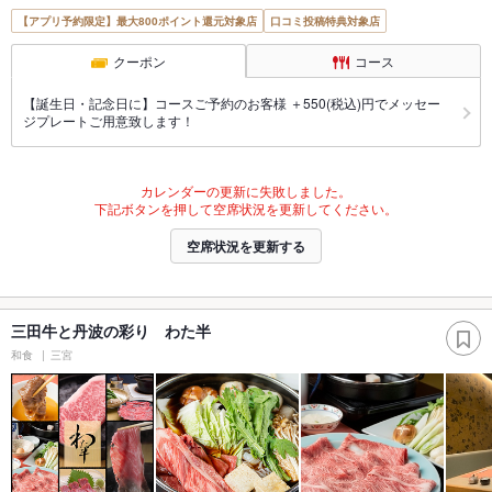
【アプリ予約限定】最大800ポイント還元対象店
口コミ投稿特典対象店
クーポン
コース
【誕生日・記念日に】コースご予約のお客様 ＋550(税込)円でメッセー
ジプレートご用意致します！
カレンダーの更新に失敗しました。
下記ボタンを押して空席状況を更新してください。
空席状況を更新する
三田牛と丹波の彩り わた半
和食
三宮