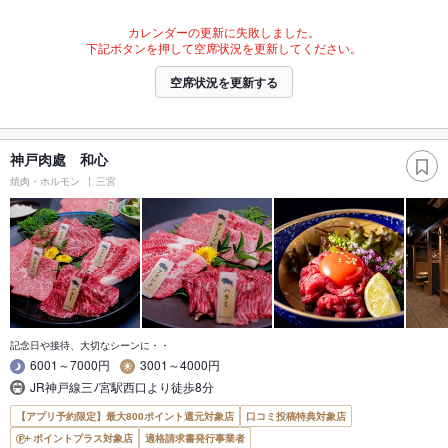
カレンダーの更新に失敗しました。
下記ボタンを押して空席状況を更新してください。
空席状況を更新する
神戸肉處 和心
焼肉・ホルモン
三宮
記念日や接待、大切なシーンに・・
6001～7000円
3001～4000円
JR神戸線三ﾉ宮駅西口より徒歩8分
【アプリ予約限定】最大800ポイント還元対象店
口コミ投稿特典対象店
ポイントプラス対象店
適格請求書発行事業者