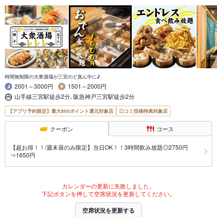
時間無制限の大衆酒場が三宮のど真ん中に♪
2001～3000円
1501～2000円
山手線三宮駅徒歩2分､阪急神戸三宮駅徒歩2分
【アプリ予約限定】最大800ポイント還元対象店
口コミ投稿特典対象店
クーポン
コース
【超お得！！/週末昼のみ限定】当日OK！！3時間飲み放題◎2750円
⇒1650円
カレンダーの更新に失敗しました。
下記ボタンを押して空席状況を更新してください。
空席状況を更新する