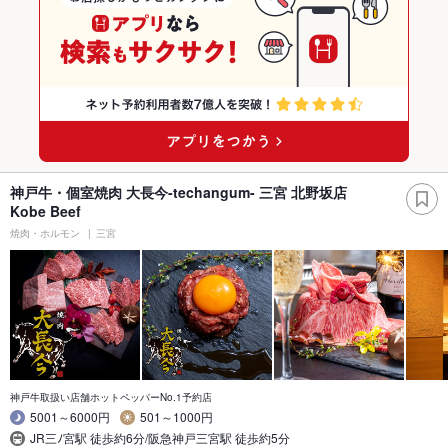
神戸牛・個室焼肉 大長今-techangum- 三宮 北野坂店
Kobe Beef
焼肉・ホルモン
三宮
神戸牛取扱い店舗ホットペッパーNo.1予約店
5001～6000円
501～1000円
JR三ﾉ宮駅 徒歩約6分/阪急神戸三宮駅 徒歩約5分