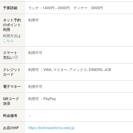
予算詳細
ランチ：1400円～2000円 ディナー：3000円
ネット予約
利用可
のポイント
利用
利用方法は
こちら
スマート
利用不可
支払い
クレジット
利用可 ：VISA､マスター､アメックス､DINERS､JCB
カード
電子マネー
利用不可
QRコード
利用可 ：PayPay
決済
料金備考
－
お店のHP
https://bistrotueshima.owst.jp