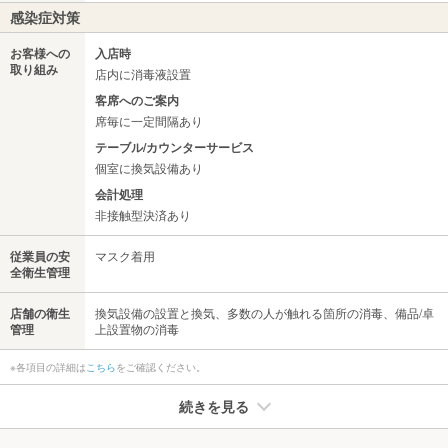
感染症対策
お客様への
入店時
取り組み
店内に消毒液設置
客席へのご案内
席毎に一定間隔あり
テーブル/カウンターサービス
個室に換気設備あり
会計処理
非接触型決済あり
従業員の安
マスク着用
全衛生管理
店舗の衛生
換気設備の設置と換気、多数の人が触れる箇所の消毒、備品/卓
管理
上設置物の消毒
※各項目の詳細は
こちら
をご確認ください。
続きを見る
たばこ