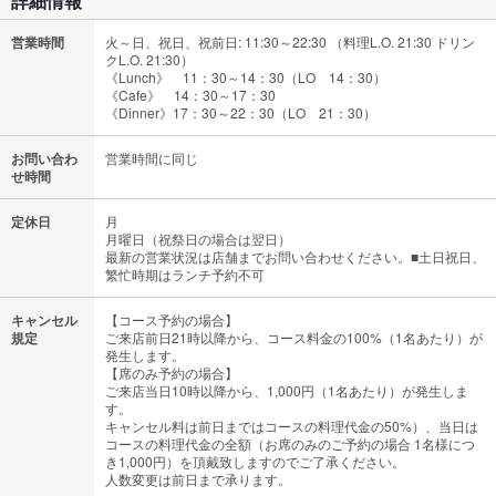
詳細情報
営業時間
火～日、祝日、祝前日: 11:30～22:30 （料理L.O. 21:30 ドリン
クL.O. 21:30）
《Lunch》 11：30～14：30（LO 14：30）
《Cafe》 14：30～17：30
《Dinner》17：30～22：30（LO 21：30）
お問い合わ
営業時間に同じ
せ時間
定休日
月
月曜日（祝祭日の場合は翌日）
最新の営業状況は店舗までお問い合わせください。■土日祝日、
繁忙時期はランチ予約不可
キャンセル
【コース予約の場合】
規定
ご来店前日21時以降から、コース料金の100%（1名あたり）が
発生します。
【席のみ予約の場合】
ご来店当日10時以降から、1,000円（1名あたり）が発生しま
す。
キャンセル料は前日まではコースの料理代金の50%）、当日は
コースの料理代金の全額（お席のみのご予約の場合 1名様につ
き1,000円）を頂戴致しますのでご了承ください。
人数変更は前日まで承ります。