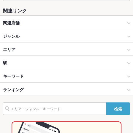
ソファー
あり ：片面ソファー席がございます。ゆったりお過ごしくださ
関連リンク
い。
関連店舗
テラス席
あり ：暖かい時期はテラス席をぜひご利用ください。
ル レストラン マロニエ
貸切
ジャンル
貸切可 ：平日は15名様～貸切OK♪（繁忙期は要相談）40名様
程度迄可能です。お気軽にお問合せ下さい。
Oboreru sakana （溺れる肴）
イタリアン・フレンチ
エリア
設備
Wi-Fi
なし
フレンチ
三宮
駅
バリアフリ
あり ：車いす、ベビーカーのご来店歓迎致します。
神戸 × イタリアン・フレンチ
三宮 × イタリアン・フレンチ
三ノ宮駅
キーワード
ー
神戸 × フレンチ
三宮 × フレンチ
神戸三宮駅
ランキング
炉ばた焼き・炙り焼き
エビ料理
魚料理
カニ料理
フライドポテト
駐車場
なし ：お店の近隣にコインパーキングがございます。
ステーキ
ハンバーグ
バーニャカウダ
リゾット
ラクレット
フォアグラ
三ノ宮駅 × イタリアン・フレンチ
三宮 × ダイニングバー・バル
三宮駅
兵庫のグルメランキング
TV・プロジ
あり
ェクタ
検索
パテ
鴨肉
仔羊
パスタ
ペペロンチーノ
ジェノベーゼ
ケーキ
三ノ宮駅 × フレンチ
三宮 × 和風・創作
兵庫のイタリアン・フレンチランキング
その他設備
パフェ
デザート
20名様～貸切OK！飲み放題付のカジュアルフレンチコースは
アヒージョ
生ハム
チーズケーキ
3800円～ご用意！
ダイニングバー・バル
兵庫
兵庫のフレンチランキング