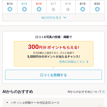
8/14
8/15
8/16
8/17
8/18
8/19
8/20
休
休
◎
◎
◎
◎
◎
8/21
8/22
8/23
8/24
8/25
8/26
8/27
他の日付を見る
休
◎
◎
◎
◎
◎
◎
8/28
8/29
8/30
8/31
9/1
9/2
9/3
休
休
◎
◎
◎
◎
◎
口コミ&写真の投稿・掲載で
9/4
9/5
9/6
9/7
9/8
9/9
9/10
休
◎
◎
◎
◎
◎
◎
口コミを投稿する
AIからのおすすめ
AIからのおすすめについて
パティシエ特製ケーキ付記念日コース