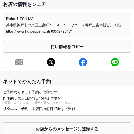
お店の情報をシェア
禁煙・喫煙
全席禁煙
Bistrot UESHIMA
喫煙専用室
なし
兵庫県神戸市中央区三宮町１－４－９ ワコーレ神戸三宮本社ビル１階
https://www.hotpepper.jp/strJ000972517/
※2020年4月1日～受動喫煙対策に関する法律が施行されています。正しい情報はお店へお問い
合わせください。
お店情報をコピー
お席
総席数
42席(貸切は平日15名様～最大40名様までOK♪)
最大宴会収
44人(それ以上の場合はお気軽に相談してください。)
容人数
ネットでかんたん予約
個室
なし ：平日は15名様～貸切できるので個室感覚でのご利用も
OKです！
ご予約ならネット予約が便利です。
即予約
：来店日の当日15時まで受付
※曜日、コースによって締切が異なる場合があります。
座敷
なし ：お座敷のご用意はございません。
リクエスト予約
：来店日の前日17時まで受付
掘りごたつ
なし ：掘りごたつのご用意はございません。
カウンター
あり ：カウンター席のご用意はございません。
お店からのメッセージに登録する