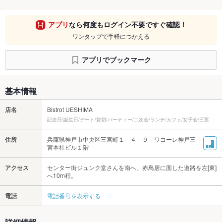
アプリ
なら何度もログイン不要ですぐ確認！
ワンタップで手軽につかえる
アプリでブックマーク
基本情報
店名
Bistrot UESHIMA
記念日/誕生日/デート/貸切/パーティー/二次会/ランチ/カフェ/女子会/三宮
住所
兵庫県神戸市中央区三宮町１－４－９ ワコーレ神戸三
宮本社ビル１階
アクセス
センター街ジュンク堂さんを南へ、赤鳥居に面した道路を左[東]
へ10m程。
電話
電話番号を表示する