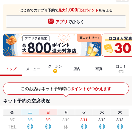
1,000
はじめてのアプリ予約で
最大
円分ポイント
もらえる
アプリ
でひらく
クーポン
口コミ
トップ
メニュー
店内
写真
2
572
このお店はネット予約時に
ポイントがつかえます
ネット予約の空席状況
金
土
日
月
火
水
木
8/7
8/8
8/9
8/10
8/11
8/12
8/13
TEL
休
◎
◎
◎
◎
◎