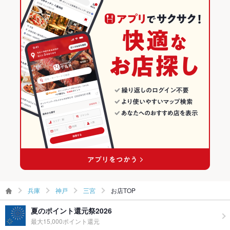
その他
和風・創作
兵庫 × イタリアン・フレンチ
神戸のグルメランキング
飲み放題
あり ：コース利用時・前日までの予約に限り対応可
神戸 × ダイニングバー・バル
兵庫 × フレンチ
神戸のイタリアン・フレンチランキング
食べ放題
なし ：食べ放題のご用意はございません。
神戸 × 和風・創作
兵庫 × ダイニングバー・バル
神戸のフレンチランキング
お酒
ワイン充実
お子様連れ
お子様連れ歓迎 ：事前にお申し出いただきますとスムーズにご
三ノ宮駅 × ダイニングバー・バル
兵庫 × 和風・創作
三宮のグルメランキング
案内できます。
三ノ宮駅 × 和風・創作
三宮のイタリアン・フレンチランキング
ウェディン
応相談★ウェディング用プランもご用意しております。貸切は
グパーティ
平日20名様～OK♪
ー二次会
三宮のフレンチランキング
お祝い・サ
可
プライズ対
応
備考
物価高騰により10月15日より平日のランチが1890円となりま
兵庫
神戸
三宮
お店TOP
す
夏のポイント還元祭2026
最大15,000ポイント還元