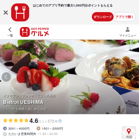
はじめてのアプリ予約で最大
1,000円分ポイントもらえる
ダウンロード
アプリで開く
一覧
マイメニュー
イタリアン・フレンチ | 三宮 | 兵庫県
Bistrot UESHIMA
フレンチを気軽に楽しめるお店
4.6
572
口コミ
件
3001～4000円
1501～2000円
ただいま営業時間外
11:30～22:30