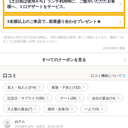
【土日祝は使用不可】ランチ利用時に、ご提示いただたお客
様へ、１口デザートをサービス。
3名様以上のご来店で...前菜盛り合わせプレゼント★
※更新日が2021/3/31以前の情報は、当時の価格及び税率に基づく情報となります。価格につき
ましては直接店舗へお問い合わせください。
2025/09/05 更新
すべてのクーポンを見る
口コミ
口コミ機能について
友人・知人と(314)
家族・子供と(122)
記念日・サプライズ(66)
デート(28)
会社の宴会(14)
大人数の宴会(7)
接待・会食(3)
一人で(3)
yyさん
20代後半/女性・来店日：2026/08/05