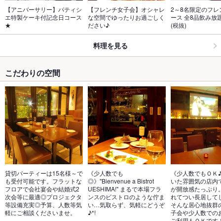
【アニバーサリー】パティシ
【フレンチ女子会】オシャレ
2～8名限定のフレ
エ特製ケーキ付記念日コース
な空間でゆったりお過ごしく
ース 全8品飲み放題
★
ださい♪
(税抜)
料理を見る
こだわりの空間
貸切パーティーは15名様～で
《少人数でも
《少人数でもＯＫ
も受付可能です。フラットな
◎》"Bienvenue a Bistrot 
いた雰囲気の店内
フロアで会社宴会や結婚式2
UESHIMA!" まるで本場フラ
が開放感たっぷり
次会等に最適◎プロジェクタ
ンスのビストロのような佇ま
れてつい長居して
等設備充実◎予算、人数等気
い…気取らず、気軽にどうぞ
そんな居心地抜群
軽にご相談くださいませ。
♪*!  
子会や少人数での
ご利用もＯＫです