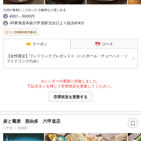
九州の食材にこだわった七輪焼など楽しめる
4001～5000円
JR東海道本線六甲道駅北出口より徒歩約4分
口コミ投稿特典対象店
クーポン
コース
【女性限定】ワンドリンクプレゼント☆（ハイボール・チューハイ・ソ
フトドリンクのみ）
カレンダーの更新に失敗しました。
下記ボタンを押して空席状況を更新してください。
空席状況を更新する
炭と蕎麦 那由多 六甲道店
六甲道
居酒屋