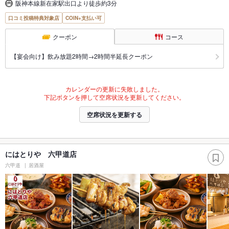
阪神本線新在家駅出口より徒歩約3分
口コミ投稿特典対象店
COIN+支払い可
クーポン
コース
【宴会向け】飲み放題2時間→2時間半延長クーポン
カレンダーの更新に失敗しました。
下記ボタンを押して空席状況を更新してください。
空席状況を更新する
にはとりや 六甲道店
六甲道
居酒屋