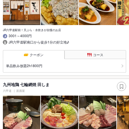
JR六甲道駅前！天ぷら・水炊きが自慢のお店
3001～4000円
JR六甲道駅南口から徒歩1分の好立地♪
クーポン
コース
単品飲み放題2h1800円
九州地鶏 七輪網焼 田しま
六甲道
居酒屋