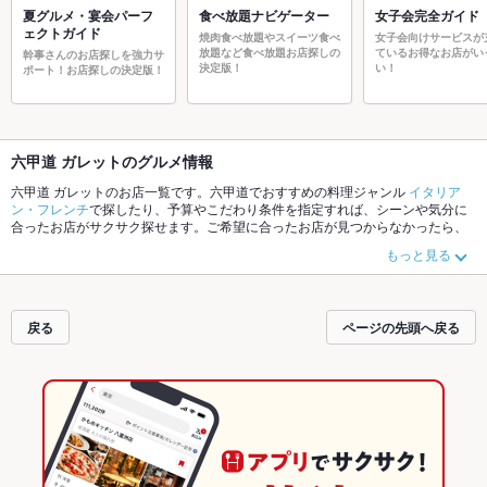
夏グルメ・宴会パーフ
食べ放題ナビゲーター
女子会完全ガイド
ェクトガイド
焼肉食べ放題やスイーツ食べ
女子会向けサービスが
放題など食べ放題お店探しの
ているお得なお店がい
幹事さんのお店探しを強力サ
決定版！
い！
ポート！お店探しの決定版！
六甲道 ガレットのグルメ情報
六甲道 ガレットのお店一覧です。六甲道でおすすめの料理ジャンル
イタリア
ン・フレンチ
で探したり、予算やこだわり条件を指定すれば、シーンや気分に
合ったお店がサクサク探せます。ご希望に合ったお店が見つからなかったら、
近隣のエリア
東灘区その他
、
六甲道
もチェックしてみてください。ホットペッ
もっと見る
パーグルメなら、お得なクーポンはもちろん、こだわりメニュー
からあげ
、
お
茶漬け
、
炉ばた焼き・炙り焼き
や季節のおすすめ料理など、お店の最新情報を
ご紹介しているので安心！24時間使える簡単便利なネット予約が使えるお店も
拡大中です。友達どうしの飲み会にも、会社の宴会にも、デートやパーティー
戻る
ページの先頭へ戻る
にもお得に便利にホットペッパーグルメをご利用ください。