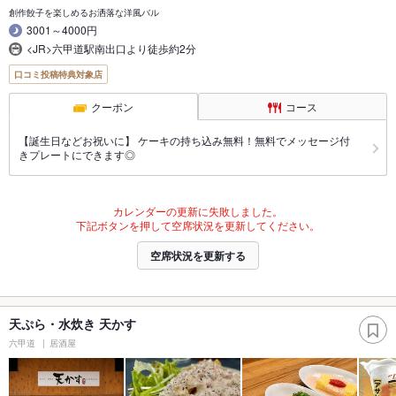
創作餃子を楽しめるお洒落な洋風バル
3001～4000円
<JR>六甲道駅南出口より徒歩約2分
口コミ投稿特典対象店
クーポン
コース
【誕生日などお祝いに】 ケーキの持ち込み無料！無料でメッセージ付
きプレートにできます◎
カレンダーの更新に失敗しました。
下記ボタンを押して空席状況を更新してください。
空席状況を更新する
天ぷら・水炊き 天かす
六甲道
居酒屋