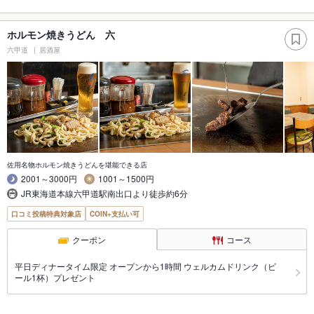
ホルモン焼きうどん 六
六甲道
居酒屋
佐用名物ホルモン焼きうどんを堪能できる店
2001～3000円
1001～1500円
JR東海道本線六甲道駅南出口より徒歩約6分
口コミ投稿特典対象店
COIN+支払い可
クーポン
コース
平日ディナータイム限定 オープンから1時間 ウェルカムドリンク（ビ
ール1杯）プレゼント