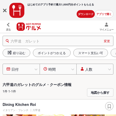
はじめてのアプリ予約で最大
1,000円分ポイントもらえる
ダウンロード
アプリで開く
戻る
マイメニュー
六甲道 ガレット
変更
絞り込む
ポイントがつかえる
スマート支払い可
日付
時間
人数
六甲道のガレットのグルメ・クーポン情報
1件 1-1件
地図から探す
Dining Kitchen Roi
イタリアン・フレンチ
六甲道