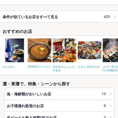
420
条件が似ているお店をすべて見る
おすすめのお店
さかばやし
BARMOS バーモス
焼き鳥わらじん 六
まるも 摂津本山店
まさや 炭火
甲道店
門 JR灘駅前
灘・東灘で、特集・シーンから探す
10
魚・海鮮類がおいしいお店
6
お子様連れ歓迎のお店
2
生ビールも飲み放題OKのお店