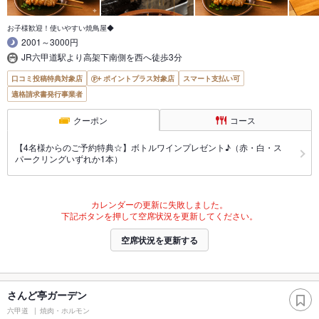
お子様歓迎！使いやすい焼鳥屋◆
2001～3000円
JR六甲道駅より高架下南側を西へ徒歩3分
口コミ投稿特典対象店
ポイントプラス対象店
スマート支払い可
適格請求書発行事業者
クーポン
コース
【4名様からのご予約特典☆】ボトルワインプレゼント♪（赤・白・ス
パークリングいずれか1本）
カレンダーの更新に失敗しました。
下記ボタンを押して空席状況を更新してください。
空席状況を更新する
さんど亭ガーデン
六甲道
焼肉・ホルモン