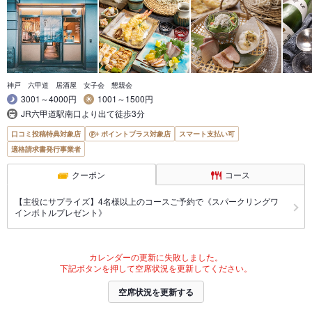
神戸 六甲道 居酒屋 女子会 懇親会
3001～4000円
1001～1500円
JR六甲道駅南口より出て徒歩3分
口コミ投稿特典対象店
ポイントプラス対象店
スマート支払い可
適格請求書発行事業者
クーポン
コース
【主役にサプライズ】4名様以上のコースご予約で《スパークリングワ
インボトルプレゼント》
カレンダーの更新に失敗しました。
下記ボタンを押して空席状況を更新してください。
空席状況を更新する