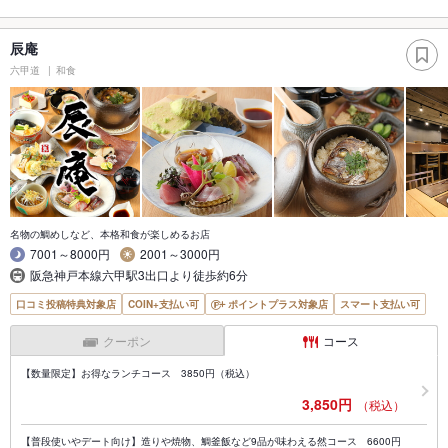
辰庵
六甲道
和食
名物の鯛めしなど、本格和食が楽しめるお店
7001～8000円
2001～3000円
阪急神戸本線六甲駅3出口より徒歩約6分
口コミ投稿特典対象店
COIN+支払い可
ポイントプラス対象店
スマート支払い可
クーポン
コース
【数量限定】お得なランチコース 3850円（税込）
3,850円
（税込）
【普段使いやデート向け】造りや焼物、鯛釜飯など9品が味わえる然コース 6600円