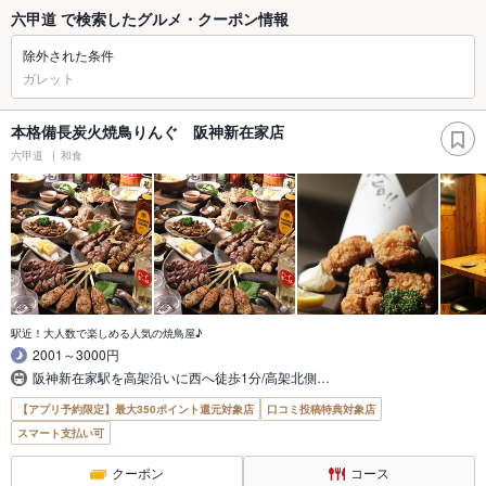
六甲道 で検索したグルメ・クーポン情報
除外された条件
ガレット
本格備長炭火焼鳥りんぐ 阪神新在家店
六甲道
和食
駅近！大人数で楽しめる人気の焼鳥屋♪
2001～3000円
阪神新在家駅を高架沿いに西へ徒歩1分/高架北側…
【アプリ予約限定】最大350ポイント還元対象店
口コミ投稿特典対象店
スマート支払い可
クーポン
コース