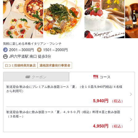
気軽に楽しめる本格イタリアン・フレンチ
2001～3000円
1501～2000円
JR六甲道駅 南口 徒歩3分
口コミ投稿特典対象店
適格請求書発行事業者
クーポン
コース
歓送迎会/飲み会にプレミアム飲み放題コース「夏」（全１０皿/5,940円税込/４名様
から利用可）
5,940円
（税込）
歓送迎会/飲み会に飲み放題コース「夏」４,９５０,円（税込）料理８皿と飲み放題
（３名様～）
4,950円
（税込）