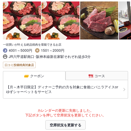
一頭買いが叶える絶品焼肉を堪能できるお店
4001～5000円
1501～2000円
JR六甲道駅南口･阪神本線新在家駅それぞれ徒歩3分
口コミ投稿特典対象店
クーポン
コース
【月～木平日限定】ディナーご予約の方を対象に食後にバニラアイスor
ゆずシャーベットをサービス
カレンダーの更新に失敗しました。
下記ボタンを押して空席状況を更新してください。
空席状況を更新する