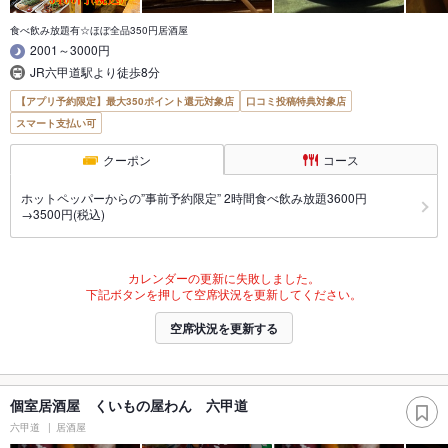
食べ飲み放題有☆ほぼ全品350円居酒屋
2001～3000円
JR六甲道駅より徒歩8分
【アプリ予約限定】最大350ポイント還元対象店
口コミ投稿特典対象店
スマート支払い可
クーポン
コース
ホットペッパーからの”事前予約限定” 2時間食べ飲み放題3600円
→3500円(税込)
カレンダーの更新に失敗しました。
下記ボタンを押して空席状況を更新してください。
空席状況を更新する
個室居酒屋 くいもの屋わん 六甲道
六甲道
居酒屋