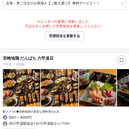
定食・丼ご注文のお客様♪ 【ご飯大盛り】 無料サービス！！
カレンダーの更新に失敗しました。
下記ボタンを押して空席状況を更新してください。
空席状況を更新する
宮崎地鶏 だんぱち 六甲道店
六甲道
居酒屋
駅スグ1分◆宮崎地鶏の多彩な鶏料理のお店
3001～4000円
JR六甲道駅徒歩1分/六甲道駅から110m