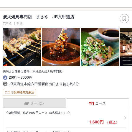
炭火焼鳥専門店 まさや JR六甲道店
六甲道
和食
美味さと価格に驚愕！本格炭火焼き鳥専門店
2001～3000円
JR東海道本線六甲道駅南出口より徒歩約3分
口コミ投稿特典対象店
クーポン
コース
◇2時間制、税込1600円コース（2名様より）◇
1,600円
（税込）