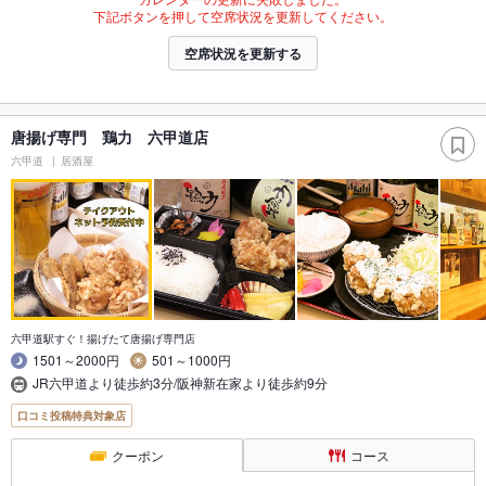
下記ボタンを押して空席状況を更新してください。
空席状況を更新する
唐揚げ専門 鶏力 六甲道店
六甲道
居酒屋
六甲道駅すぐ！揚げたて唐揚げ専門店
1501～2000円
501～1000円
JR六甲道より徒歩約3分/阪神新在家より徒歩約9分
口コミ投稿特典対象店
クーポン
コース