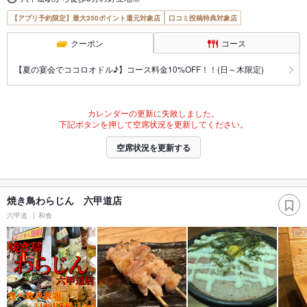
【アプリ予約限定】最大350ポイント還元対象店
口コミ投稿特典対象店
クーポン
コース
【夏の宴会でココロオドル♪】コース料金10%OFF！！(日～木限定)
カレンダーの更新に失敗しました。
下記ボタンを押して空席状況を更新してください。
空席状況を更新する
焼き鳥わらじん 六甲道店
六甲道
和食