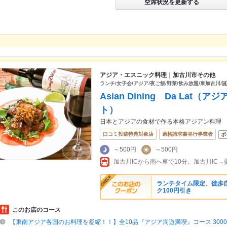
空席状況を更新する
アジア・エスニック料理｜加古川市その他
ランチ/女子会/アジア/夜ご飯/野菜/飲み放題/東加古川/誕
Asian Dining Da La
ト）
日本とアジアの食材で作る本格アジアン料理
口コミ投稿特典対象店
適格請求書発行事業者
ポ
～500円
～500円
ランチタイム限定、徒歩
ク100円引き
このお店のコース
【東南アジア各国のお料理を凝縮！！】全10品『アジア周遊満喫』コース 300