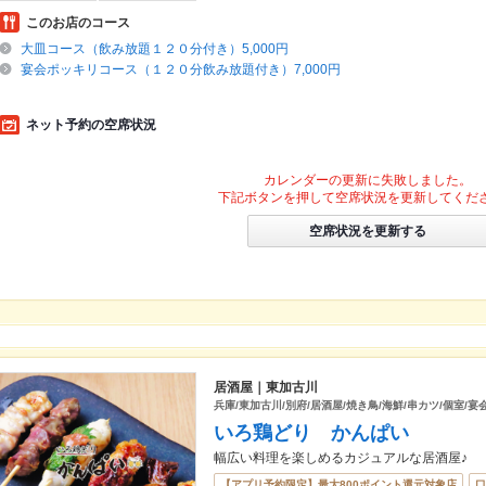
このお店のコース
大皿コース（飲み放題１２０分付き）5,000円
宴会ポッキリコース（１２０分飲み放題付き）7,000円
ネット予約の空席状況
カレンダーの更新に失敗しました。
下記ボタンを押して空席状況を更新してくだ
空席状況を更新する
居酒屋｜東加古川
兵庫/東加古川/別府/居酒屋/焼き鳥/海鮮/串カツ/個室/宴
いろ鶏どり かんぱい
幅広い料理を楽しめるカジュアルな居酒屋♪
【アプリ予約限定】最大800ポイント還元対象店
口