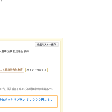
？
い 慶事 法事 歓送迎会 接待
コミ投稿特典対象店
ポイントつかえる
山陽電鉄本線 別府駅 北口 徒歩10分/JR東加古川駅 南口 車10分/明姫幹線道路(250号線)沿い
宴会ポッキリプラン ７，０００円→６，