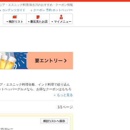
ジア・エスニック料理/加古川のおすすめ・クーポン情報
コンテンツガイド
クーポン 予約 ホットペッパー
検討リスト
最近見たお店
マイメニュー
ア・エスニック料理全般
、
インド料理
で絞り込ん
ットペッパーグルメなら、お得なクーポンはもちろ
お店の最新情報をご紹介しているので安心！24時間
もっと見る
会にも、デートやパーティーにもお得に便利にホッ
1/1ページ
チ/カレー