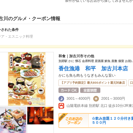
条件が似ているお店から探してみませんか
古川のグルメ・クーポン情報
外された条件
ジア・エスニック料理
和食｜加古川市その他
別府駅 かに 懐石 会席料理 居酒屋 鮮魚 座敷 個室 お祝
香住漁港 和平 加古川本店
かにも魚も肉もうなぎもみんな旨い
【アプリ予約限定】最大800ポイント還元対象店
口
3001～4000円
2001～3000円
☆飲み放題１２０分付き
５００円