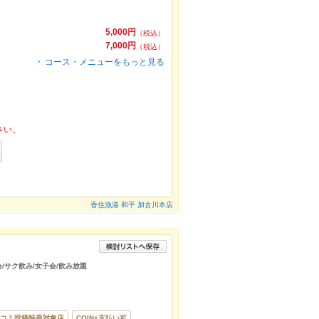
5,000円
（税込）
7,000円
（税込）
コース・メニューをもっと見る
さい。
香住漁港 和平 加古川本店
会/サク飲み/女子会/飲み放題
コミ投稿特典対象店
COIN+支払い可