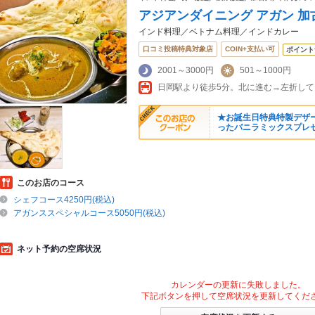
アジアンダイニング アガン 
インド料理／ベトナム料理／インドカレー
口コミ投稿特典対象店
COIN+支払い可
ポイント
2001～3000円
501～1000円
★お誕生日特典特製デザ
ったバニラミックスプレ
このお店のコース
シェフコース4250円(税込)
アガンススペシャルコース5050円(税込)
ネット予約の空席状況
カレンダーの更新に失敗しました。
下記ボタンを押して空席状況を更新してくだ