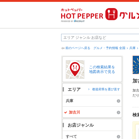
前のページへ戻る
グルメ・予約情報 全国
兵庫
この検索結果を
地図表示で見る
加
エリア
都道府県を選び直す
加
だ
ん
兵庫
使
ト
加古川
検
お店ジャンル
すべて