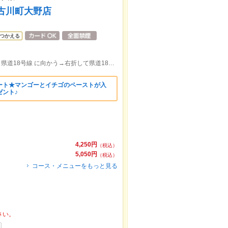
加古川町大野店
つかえる
日岡駅より徒歩5分。北に進む→左折して 県道18号線 に向かう→右折して県道18号線に入る→右折する
ート★マンゴーとイチゴのペーストが入
ゼント♪
4,250円
（税込）
5,050円
（税込）
コース・メニューをもっと見る
さい。