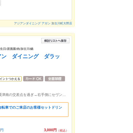
アジアンダイニング アガン 加古川町大野店
生日/居酒屋/肉/加古川/鍋
t（アジアン ダイニング ダラッ
イントつかえる
加古川ICから南へ車で10分。加古川IC→粟津南の交差点を過ぎ→右手側にセヴンイレヴンを過ぎ→左手側に看板有！
自転車でのご来店のお客様セットドリン
0円
3,000円
（税込）