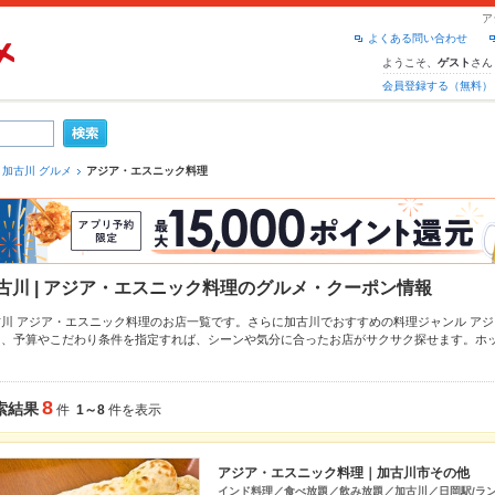
ア
よくある問い合わせ
ようこそ、
さん
ゲスト
会員登録する（無料）
加古川 グルメ
アジア・エスニック料理
古川 | アジア・エスニック料理のグルメ・クーポン情報
古川 アジア・エスニック料理のお店一覧です。さらに加古川でおすすめの料理ジャンル
アジ
り、予算やこだわり条件を指定すれば、シーンや気分に合ったお店がサクサク探せます。ホ
、こだわりメニュー
ナシゴレン
、
タンドリーチキン
、
パクチー
や季節のおすすめ料理など、
える簡単便利なネット予約が使えるお店も拡大中です。友達どうしの飲み会にも、会社の宴
ペッパーグルメをご利用ください。
8
索結果
件
1～8
件を表示
アジア・エスニック料理｜加古川市その他
インド料理／食べ放題／飲み放題／加古川／日岡駅/ラン