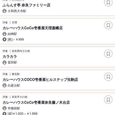
ふらんす亭 奈良ファミリー店
大和西大寺駅
洋食
天理
カレーハウスCoCo壱番屋天理嘉幡店
結崎駅
[夜]～￥999
洋食
奈良県内その他
カラカラ
畠田駅
洋食
東生駒
カレーハウスCOCO壱番屋ヒルステップ生駒店
白庭台駅
洋食
奈良市その他
カレーハウスCoCo壱番屋奈良藤ノ木台店
学園前駅
[昼]￥1,000～￥1,999