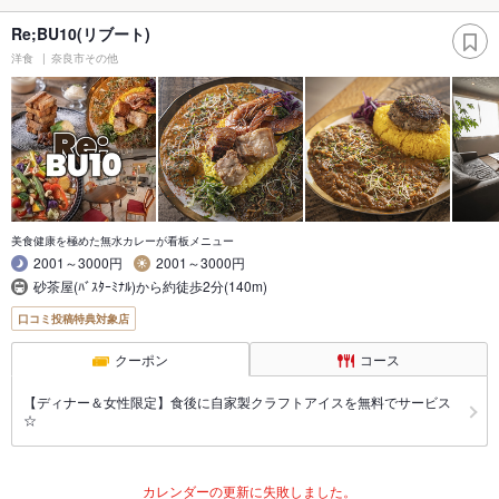
Re;BU10(リブート)
洋食
奈良市その他
美食健康を極めた無水カレーが看板メニュー
2001～3000円
2001～3000円
砂茶屋(ﾊﾞｽﾀｰﾐﾅﾙ)から約徒歩2分(140m)
口コミ投稿特典対象店
クーポン
コース
【ディナー＆女性限定】食後に自家製クラフトアイスを無料でサービス
☆
カレンダーの更新に失敗しました。