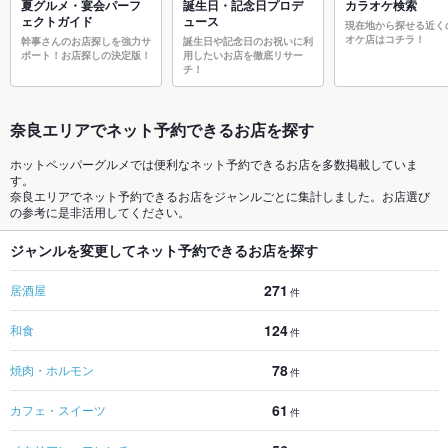
夏グルメ・宴会パーフ
誕生日・記念日プロデ
カラオケ検索
ェクトガイド
ュース
現在地から探せる近く
オケ店はコチラ！
幹事さんのお店探しを強力サ
誕生日や記念日のお祝いに利
ポート！お店探しの決定版！
用したいお店を徹底リサー
チ！
奈良エリアでネット予約できるお店を探す
ホットペッパーグルメでは便利なネット予約できるお店を多数掲載していま
す。
奈良エリアでネット予約できるお店をジャンルごとに集計しました。お店選び
の参考に是非活用してください。
ジャンルを変更してネット予約できるお店を探す
271
居酒屋
件
124
和食
件
78
焼肉・ホルモン
件
61
カフェ・スイーツ
件