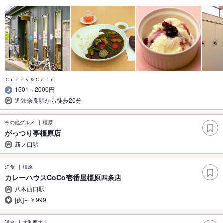
Ｃｕｒｒｙ＆Ｃａｆｅ
1501～2000円
近鉄奈良駅から徒歩20分
その他グルメ
橿原
がっつり亭橿原店
新ノ口駅
洋食
橿原
カレーハウスCoCo壱番屋橿原四条店
八木西口駅
[夜]～￥999
洋食
大和西大寺