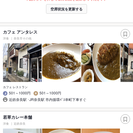
空席状況を更新する
カフェ アンタレス
洋食
奈良市その他
カフェ レストラン
501～1000円
501～1000円
近鉄奈良駅 ･JR奈良駅 市内循環ﾊﾞｽ幸町下車すぐ
若草カレー本舗
洋食
近鉄奈良