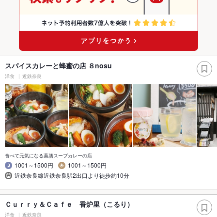
スパイスカレーと蜂蜜の店 ８nosu
洋食
近鉄奈良
食べて元気になる薬膳スープカレーの店
1001～1500円
1001～1500円
近鉄奈良線近鉄奈良駅2出口より徒歩約10分
Ｃｕｒｒｙ＆Ｃａｆｅ 香炉里（こるり）
洋食
近鉄奈良