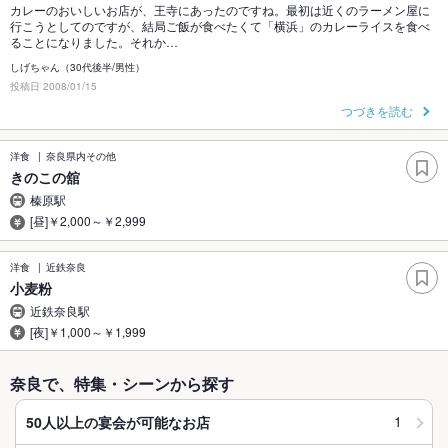
カレーのおいしいお店が、王寺にあったのですね。最初は近くのラーメン屋に
行こうとしてのですが、結局ご飯が食べたくて「横浜」のカレーライスを食べ
ることになりました。それか…
しげちゃん（30代後半/男性）
投稿日 2008/01/15
つづきを読む
洋食
奈良県内その他
きのこの舘
榛原駅
[昼]￥2,000～￥2,999
洋食
近鉄奈良
小麦粉
近鉄奈良駅
[夜]￥1,000～￥1,999
奈良で、特集・シーンから探す
1
50人以上の宴会が可能なお店