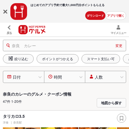
はじめてのアプリ予約で最大
1,000円分ポイントもらえる
ダウンロード
アプリで開く
戻る
マイメニュー
奈良 カレー
変更
絞り込む
ポイントがつかえる
スマート支払い可
日付
時間
人数
奈良のカレーのグルメ・クーポン情報
47件 1-20件
地図から探す
タリカロ3.5
洋食
奈良駅