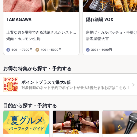
TAMAGAWA
隠れ酒場 VOX
上質な肉を堪能できる洗練されたレスト…
唐揚げ・カルパッチョ・串揚
焼肉・ホルモン/生駒
居酒屋/新大宮
6001～7000円
4001～5000円
3001～4000円
お得な特集から探す・予約する
ポイントプラスで最大8倍
対象日時のネット予約でポイントが最大8倍たまるお店はこちら！
目的から探す・予約する