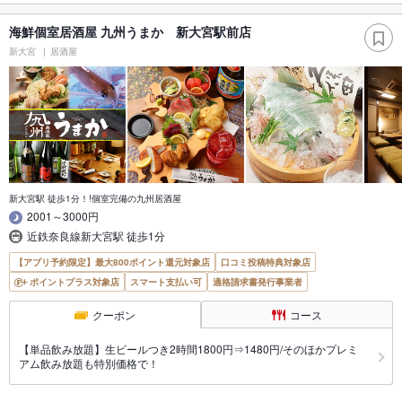
海鮮個室居酒屋 九州うまか 新大宮駅前店
新大宮
居酒屋
新大宮駅 徒歩1分！!個室完備の九州居酒屋
2001～3000円
近鉄奈良線新大宮駅 徒歩1分
【アプリ予約限定】最大800ポイント還元対象店
口コミ投稿特典対象店
ポイントプラス対象店
スマート支払い可
適格請求書発行事業者
クーポン
コース
【単品飲み放題】生ビールつき2時間1800円⇒1480円/そのほかプレミ
アム飲み放題も特別価格で！