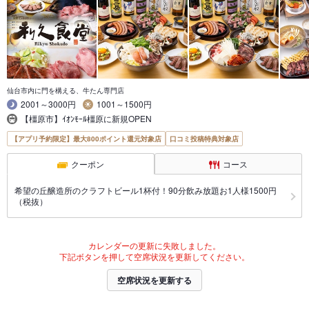
仙台市内に門を構える、牛たん専門店
2001～3000円
1001～1500円
【橿原市】ｲｵﾝﾓｰﾙ橿原に新規OPEN
【アプリ予約限定】最大800ポイント還元対象店
口コミ投稿特典対象店
クーポン
コース
希望の丘醸造所のクラフトビール1杯付！90分飲み放題お1人様1500円
（税抜）
カレンダーの更新に失敗しました。
下記ボタンを押して空席状況を更新してください。
空席状況を更新する