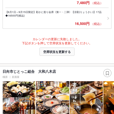
7,480円
（税込）
【6月1日～9月15日限定】彩かに造り会席《第一・二弾》【涼彩(りょうさい)】17品
◆16500円(税込)
16,500円
（税込）
カレンダーの更新に失敗しました。
下記ボタンを押して空席状況を更新してください。
空席状況を更新する
日向市じとっこ組合 大和八木店
橿原
居酒屋