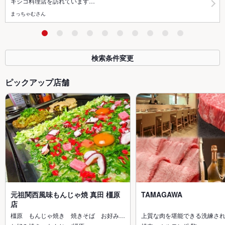
キシコ料理店を訪れています…
まっちゃむさん
検索条件変更
ピックアップ店舗
元祖関西風味もんじゃ焼 真田 橿原
TAMAGAWA
店
橿原 もんじゃ焼き 焼きそば お好み…
上質な肉を堪能できる洗練さ