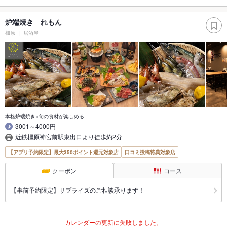
炉端焼き れもん
橿原
居酒屋
本格炉端焼き×旬の食材が楽しめる
3001～4000円
近鉄橿原神宮前駅東出口より徒歩約2分
【アプリ予約限定】最大350ポイント還元対象店
口コミ投稿特典対象店
クーポン
コース
【事前予約限定】サプライズのご相談承ります！
カレンダーの更新に失敗しました。