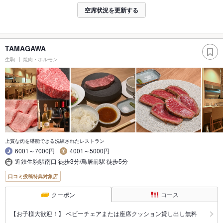
空席状況を更新する
TAMAGAWA
生駒
焼肉・ホルモン
上質な肉を堪能できる洗練されたレストラン
6001～7000円
4001～5000円
近鉄生駒駅南口 徒歩3分/鳥居前駅 徒歩5分
口コミ投稿特典対象店
クーポン
コース
【お子様大歓迎！】 ベビーチェアまたは座席クッション貸し出し無料