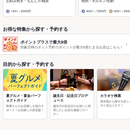
お好み焼き・もんじゃ/橿原
焼肉・ホルモン/生駒
1501～2000円
6001～7000円
4001～500
お得な特集から探す・予約する
ポイントプラスで最大8倍
対象日時のネット予約でポイントが最大8倍たまるお店はこちら！
目的から探す・予約する
夏グルメ・宴会パーフ
誕生日・記念日プロデ
カラオケ検索
ェクトガイド
ュース
現在地から探せる近く
オケ店はコチラ！
幹事さんのお店探しを強力サ
誕生日や記念日のお祝いに利
ポート！お店探しの決定版！
用したいお店を徹底リサー
チ！