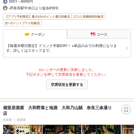
5001～6000円
JR奈良駅中央口より徒歩約9分
【アプリ予約限定】最大350ポイント還元対象店
口コミ投稿特典対象店
ポイントプラス対象店
クーポン
コース
【毎週木曜日限定】ドリンク半額DAY！ ※単品のみでの利用になりま
す。詳しくはスタッフまで。
カレンダーの更新に失敗しました。
下記ボタンを押して空席状況を更新してください。
空席状況を更新する
個室居酒屋 大和野菜と地酒 大和乃山賊 奈良三条通り
店
奈良駅
居酒屋