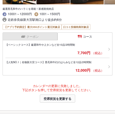
厳選黒毛和牛のハラミを堪能！新感覚焼肉店
10001～12000円
1001～1500円
近鉄奈良線新大宮駅南口より徒歩約6分
【アプリ予約限定】最大350ポイント還元対象店
口コミ投稿特典対象店
クーポン
コース
【ベーシックコース】厳選和牛や上タンなど全10品/2時間制
7,700円
（税込）
【人気NO.1｜名物新大宮コース】黒毛和牛幻のはらみなど全12品/2時間制
12,000円
（税込）
カレンダーの更新に失敗しました。
下記ボタンを押して空席状況を更新してください。
空席状況を更新する