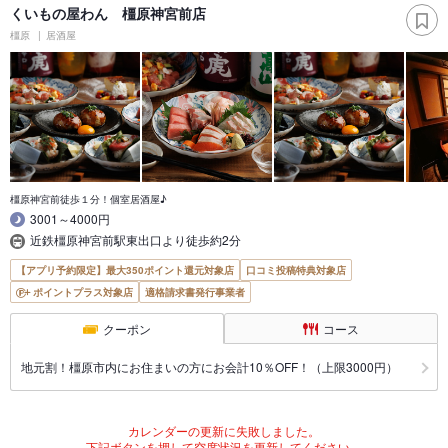
くいもの屋わん 橿原神宮前店
橿原
居酒屋
橿原神宮前徒歩１分！個室居酒屋♪
3001～4000円
近鉄橿原神宮前駅東出口より徒歩約2分
【アプリ予約限定】最大350ポイント還元対象店
口コミ投稿特典対象店
ポイントプラス対象店
適格請求書発行事業者
クーポン
コース
地元割！橿原市内にお住まいの方にお会計10％OFF！（上限3000円）
カレンダーの更新に失敗しました。
下記ボタンを押して空席状況を更新してください。