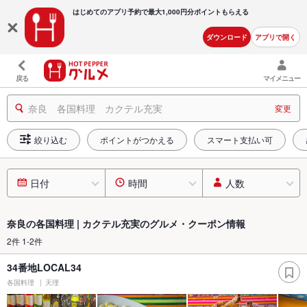
はじめてのアプリ予約で最大
1,000円分ポイントもらえる
ダウンロード
アプリで開く
戻る
マイメニュー
奈良 各国料理 カクテル充実
変更
絞り込む
ポイントがつかえる
スマート支払い可
日付
時間
人数
奈良の各国料理 | カクテル充実のグルメ・クーポン情報
2件 1-2件
34番地LOCAL34
各国料理
天理