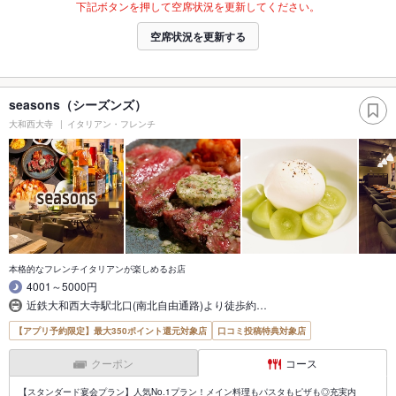
下記ボタンを押して空席状況を更新してください。
空席状況を更新する
seasons（シーズンズ）
大和西大寺
イタリアン・フレンチ
本格的なフレンチイタリアンが楽しめるお店
4001～5000円
近鉄大和西大寺駅北口(南北自由通路)より徒歩約…
【アプリ予約限定】最大350ポイント還元対象店
口コミ投稿特典対象店
クーポン
コース
【スタンダード宴会プラン】人気No.1プラン！メイン料理もパスタもピザも◎充実内