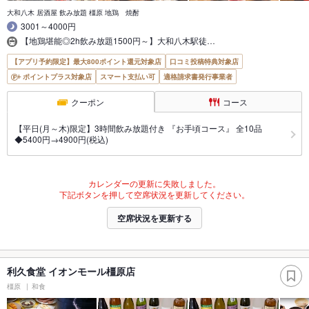
大和八木 居酒屋 飲み放題 橿原 地鶏 焼酎
3001～4000円
【地鶏堪能◎2h飲み放題1500円～】大和八木駅徒…
【アプリ予約限定】最大800ポイント還元対象店
口コミ投稿特典対象店
ポイントプラス対象店
スマート支払い可
適格請求書発行事業者
クーポン
コース
【平日(月～木)限定】3時間飲み放題付き 『お手頃コース』 全10品
◆5400円→4900円(税込)
カレンダーの更新に失敗しました。
下記ボタンを押して空席状況を更新してください。
空席状況を更新する
利久食堂 イオンモール橿原店
橿原
和食