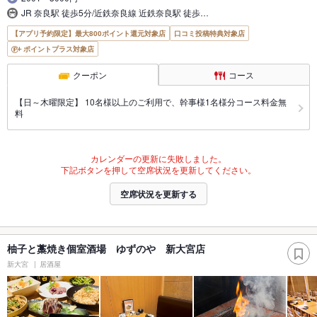
JR 奈良駅 徒歩5分/近鉄奈良線 近鉄奈良駅 徒歩…
【アプリ予約限定】最大800ポイント還元対象店
口コミ投稿特典対象店
ポイントプラス対象店
クーポン
コース
【日～木曜限定】 10名様以上のご利用で、幹事様1名様分コース料金無
料
カレンダーの更新に失敗しました。
下記ボタンを押して空席状況を更新してください。
空席状況を更新する
柚子と藁焼き個室酒場 ゆずのや 新大宮店
新大宮
居酒屋