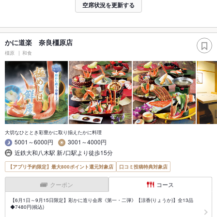
空席状況を更新する
かに道楽 奈良橿原店
橿原
和食
大切なひととき彩豊かに取り揃えたかに料理
5001～6000円
3001～4000円
近鉄大和八木駅 新ﾉ口駅より徒歩15分
【アプリ予約限定】最大800ポイント還元対象店
口コミ投稿特典対象店
クーポン
コース
【6月1日～9月15日限定】彩かに造り会席《第一・二弾》【涼香(りょうか)】全13品
◆7480円(税込)