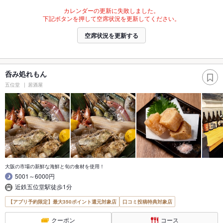
カレンダーの更新に失敗しました。
下記ボタンを押して空席状況を更新してください。
空席状況を更新する
呑み処れもん
五位堂
居酒屋
大阪の市場の新鮮な海鮮と旬の食材を使用！
5001～6000円
近鉄五位堂駅徒歩1分
【アプリ予約限定】最大350ポイント還元対象店
口コミ投稿特典対象店
クーポン
コース