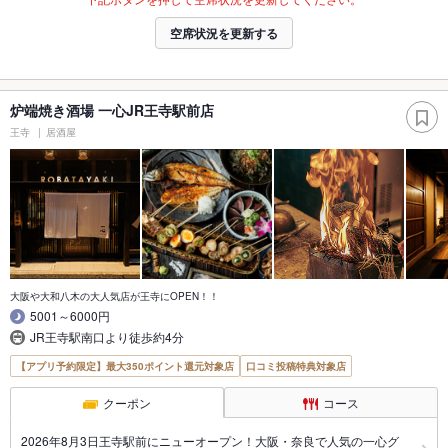
空席状況を更新する
炉端焼き酒場 一心JR王寺駅前店
王寺
居酒屋
大阪や大和八木の大人気店が王寺にOPEN！！
5001～6000円
JR王寺駅南口より徒歩約4分
【アプリ予約限定】最大350ポイント還元対象店
口コミ投稿特典対象店
クーポン
コース
2026年8月3日王寺駅前にニューオープン！大阪・奈良で人気の一心グ