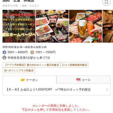
焼肉 王道 押熊店
奈良市その他
焼肉・ホルモン
押熊/焼肉/宴会/食べ放題/飲み放題/お肉
3001～4000円
1001～1500円
学研奈良登美ｹ丘駅から車で7分
【アプリ予約限定】最大800ポイント還元対象店
口コミ投稿特典対象店
ポイントプラス対象店
クーポン
コース
【月～木】お会計より1,000円OFF ※17時台のネット予約限定
カレンダーの更新に失敗しました。
下記ボタンを押して空席状況を更新してください。