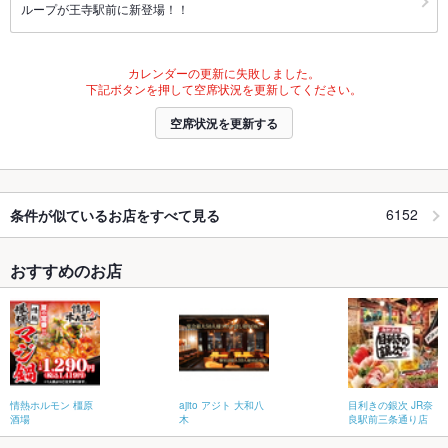
ループが王寺駅前に新登場！！
カレンダーの更新に失敗しました。
下記ボタンを押して空席状況を更新してください。
空席状況を更新する
6152
条件が似ているお店をすべて見る
おすすめのお店
情熱ホルモン 橿原
ajito アジト 大和八
目利きの銀次 JR奈
酒場
木
良駅前三条通り店