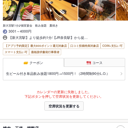
新大宮駅1分♪個室宴会 飲み放題 藁焼き
3001～4000円
【新大宮駅】より徒歩約1分/【JR奈良駅】から徒…
【アプリ予約限定】最大800ポイント還元対象店
口コミ投稿特典対象店
COIN+支払い可
スマート支払い可
適格請求書発行事業者
クーポン
コース
生ビール付き単品飲み放題1800円→1500円！（2時間制90分L.O.）
カレンダーの更新に失敗しました。
下記ボタンを押して空席状況を更新してください。
空席状況を更新する