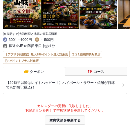
[奈良駅すぐ]大和料理と地酒の個室居酒屋
3001～4000円
～500円
駅近☆JR奈良駅 東口 徒歩1分
【アプリ予約限定】最大350ポイント還元対象店
口コミ投稿特典対象店
ポイントプラス対象店
クーポン
コース
【20時半以降はレイトハッピー！】ハイボール・サワー・焼酎が何杯
でも219円(税込)！
カレンダーの更新に失敗しました。
下記ボタンを押して空席状況を更新してください。
空席状況を更新する