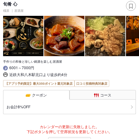
旬肴 心
橿原
居酒屋
手作りの和食と珍しい銘酒を楽しむ居酒屋
6001～7000円
近鉄大和八木駅北口より徒歩約4分
【アプリ予約限定】最大350ポイント還元対象店
口コミ投稿特典対象店
クーポン
コース
お会計8%OFF
カレンダーの更新に失敗しました。
下記ボタンを押して空席状況を更新してください。