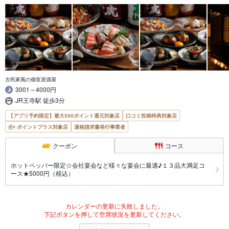
古民家風の個室居酒屋
3001～4000円
JR王寺駅 徒歩3分
【アプリ予約限定】最大350ポイント還元対象店
口コミ投稿特典対象店
ポイントプラス対象店
適格請求書発行事業者
クーポン
コース
ホットペッパー限定☆会社宴会など様々な宴会に最適♪１３品大満足コ
ース★5000円（税込）
カレンダーの更新に失敗しました。
下記ボタンを押して空席状況を更新してください。