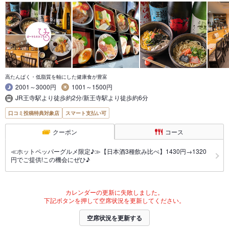
高たんぱく・低脂質を軸にした健康食が豊富
2001～3000円
1001～1500円
JR王寺駅より徒歩約2分/新王寺駅より徒歩約6分
口コミ投稿特典対象店
スマート支払い可
クーポン
コース
≪ホットペッパーグルメ限定♪≫【日本酒3種飲み比べ】1430円→1320
円でご提供!この機会にぜひ♪
カレンダーの更新に失敗しました。
下記ボタンを押して空席状況を更新してください。
空席状況を更新する