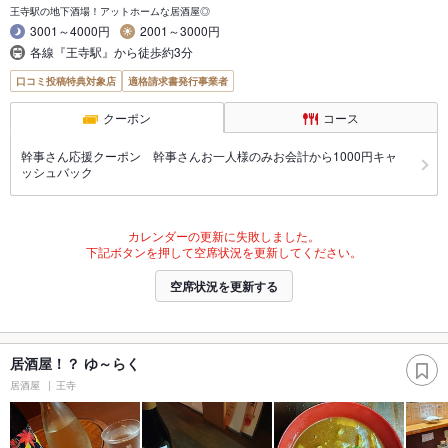
王寺駅の地下酒場！アットホームな居酒屋◎
3001～4000円
2001～3000円
各線『王寺駅』から徒歩約3分
口コミ投稿特典対象店
適格請求書発行事業者
クーポン
コース
幹事さん応援クーポン 幹事さんお一人様のみお会計から1000円キャ
ッシュバック
カレンダーの更新に失敗しました。
下記ボタンを押して空席状況を更新してください。
空席状況を更新する
居酒屋！？ ゆ～らく
居酒屋
王寺