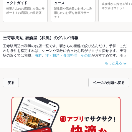
ェクトガイド
ュース
現在地から探せる近く
オケ店はコチラ！
幹事さんのお店探しを強力サ
誕生日や記念日のお祝いに利
ポート！お店探しの決定版！
用したいお店を徹底リサー
チ！
王寺駅周辺 居酒屋（和風）のグルメ情報
王寺駅周辺の和風のお店一覧です。駅からの距離で絞り込んだり、予算・こだ
わり条件を指定すれば、シーンや気分に合ったお店がサクサク探せます。王寺
駅の近くでは和風、
海鮮
、
洋・和洋・各国料理・その他
がおすすめです。ホッ
トペッパーグルメなら、お得なクーポンはもちろん、こだわりメニュー
からあ
もっと見る
げ
、
炉ばた焼き・炙り焼き
、
お茶漬け
や季節のおすすめ料理など、お店の最新
情報をご紹介しているので安心！24時間使える簡単便利なネット予約が使える
お店も拡大中です。友達どうしの飲み会にも、会社の宴会にも、デートやパー
ティーにもお得に便利にホットペッパーグルメをご利用ください。
戻る
ページの先頭へ戻る