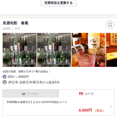
空席状況を更新する
良酒旬彩 春風
居酒屋
王寺
全国の地酒、焼酎が王寺で1番の品揃え！
2001～3000円
JR王寺･近鉄王寺/新王寺から徒歩5分
クーポン
コース
【2時間飲み放題付き】おまかせ6500円(税込)コース
6,500円
（税込）