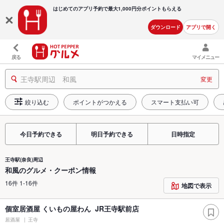
はじめてのアプリ予約で最大
1,000円分ポイントもらえる
ダウンロード
アプリで開く
戻る
マイメニュー
王寺駅周辺 和風
変更
絞り込む
ポイントがつかえる
スマート支払い可
今日予約できる
明日予約できる
日時指定
王寺駅(奈良)周辺
和風のグルメ・クーポン情報
16件 1-16件
地図で表示
個室居酒屋 くいもの屋わん JR王寺駅前店
居酒屋
王寺