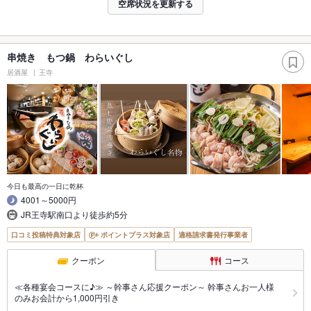
空席状況を更新する
串焼き もつ鍋 わらいぐし
居酒屋
王寺
今日も最高の一日に乾杯
4001～5000円
JR王寺駅南口より徒歩約5分
口コミ投稿特典対象店
ポイントプラス対象店
適格請求書発行事業者
クーポン
コース
≪各種宴会コースに♪≫ ～幹事さん応援クーポン～ 幹事さんお一人様
のみお会計から1,000円引き