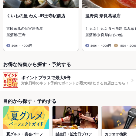
くいもの屋 わん JR王寺駅前店
温野菜 奈良葛城店
古民家風の個室居酒屋
しゃぶしゃぶ 食べ放題 飲み放
居酒屋/王寺
居酒屋/奈良県内その他
3001～4000円
3001～4000円
1501～200
お得な特集から探す・予約する
ポイントプラスで最大8倍
対象日時のネット予約でポイントが最大8倍たまるお店はこちら！
目的から探す・予約する
夏グルメ・宴会パーフ
誕生日・記念日プロデ
カラオケ検索