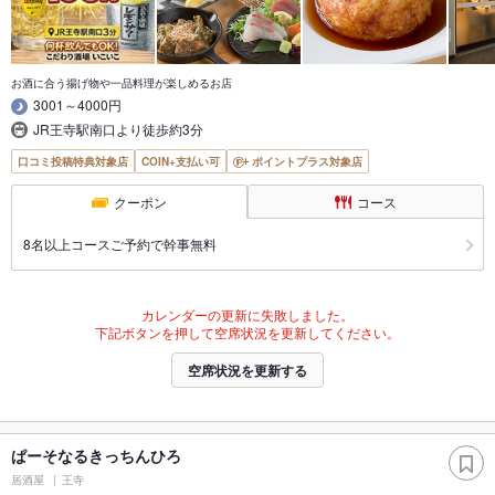
お酒に合う揚げ物や一品料理が楽しめるお店
3001～4000円
JR王寺駅南口より徒歩約3分
口コミ投稿特典対象店
COIN+支払い可
ポイントプラス対象店
クーポン
コース
8名以上コースご予約で幹事無料
カレンダーの更新に失敗しました。
下記ボタンを押して空席状況を更新してください。
空席状況を更新する
ぱーそなるきっちんひろ
居酒屋
王寺