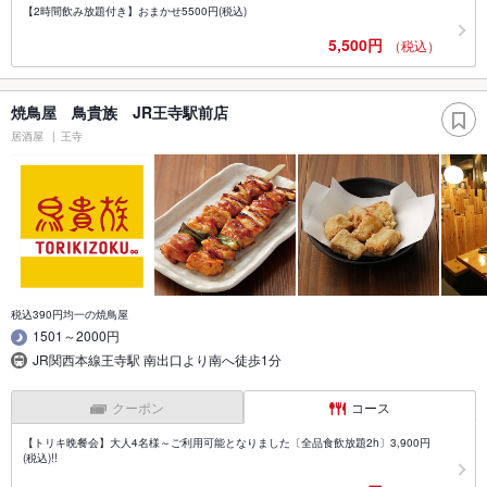
【2時間飲み放題付き】おまかせ5500円(税込)
5,500円
（税込）
焼鳥屋 鳥貴族 JR王寺駅前店
居酒屋
王寺
税込390円均一の焼鳥屋
1501～2000円
JR関西本線王寺駅 南出口より南へ徒歩1分
クーポン
コース
【トリキ晩餐会】大人4名様～ご利用可能となりました〔全品食飲放題2h〕3,900円
(税込)!!