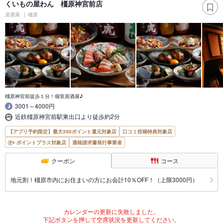
くいもの屋わん 橿原神宮前店
居酒屋
橿原
橿原神宮前徒歩１分！個室居酒屋♪
3001～4000円
近鉄橿原神宮前駅東出口より徒歩約2分
【アプリ予約限定】最大350ポイント還元対象店
口コミ投稿特典対象店
ポイントプラス対象店
適格請求書発行事業者
クーポン
コース
地元割！橿原市内にお住まいの方にお会計10％OFF！（上限3000円）
カレンダーの更新に失敗しました。
下記ボタンを押して空席状況を更新してください。