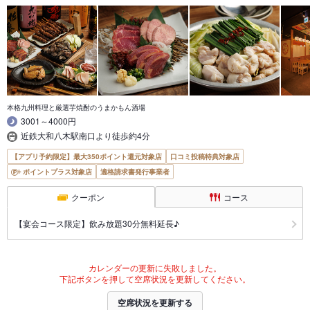
本格九州料理と厳選芋焼酎のうまかもん酒場
3001～4000円
近鉄大和八木駅南口より徒歩約4分
【アプリ予約限定】最大350ポイント還元対象店
口コミ投稿特典対象店
ポイントプラス対象店
適格請求書発行事業者
クーポン
コース
【宴会コース限定】飲み放題30分無料延長♪
カレンダーの更新に失敗しました。
下記ボタンを押して空席状況を更新してください。
空席状況を更新する