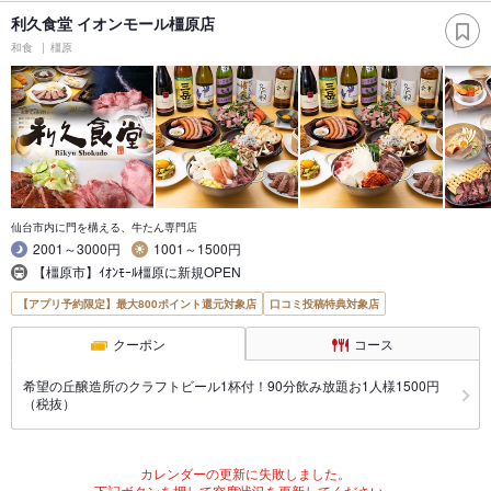
利久食堂 イオンモール橿原店
和食
橿原
仙台市内に門を構える、牛たん専門店
2001～3000円
1001～1500円
【橿原市】ｲｵﾝﾓｰﾙ橿原に新規OPEN
【アプリ予約限定】最大800ポイント還元対象店
口コミ投稿特典対象店
クーポン
コース
希望の丘醸造所のクラフトビール1杯付！90分飲み放題お1人様1500円
（税抜）
カレンダーの更新に失敗しました。
下記ボタンを押して空席状況を更新してください。