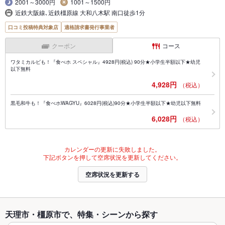
2001～3000円
1001～1500円
近鉄大阪線､近鉄橿原線 大和八木駅 南口徒歩1分
口コミ投稿特典対象店
適格請求書発行事業者
クーポン
コース
ワタミカルビも！『食べホ スペシャル』4928円(税込) 90分★小学生半額以下★幼児
以下無料
4,928円
（税込）
黒毛和牛も！『食べホWAGYU』6028円(税込)90分★小学生半額以下★幼児以下無料
6,028円
（税込）
カレンダーの更新に失敗しました。
下記ボタンを押して空席状況を更新してください。
空席状況を更新する
天理市・橿原市で、特集・シーンから探す