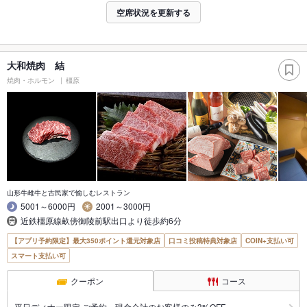
空席状況を更新する
大和焼肉 結
焼肉・ホルモン
橿原
山形牛雌牛と古民家で愉しむレストラン
5001～6000円
2001～3000円
近鉄橿原線畝傍御陵前駅出口より徒歩約6分
【アプリ予約限定】最大350ポイント還元対象店
口コミ投稿特典対象店
COIN+支払い可
スマート支払い可
クーポン
コース
平日ディナー限定 ご予約、現金会計のお客様のみ3%OFF