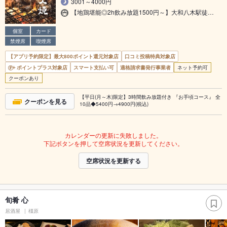
3001～4000円
【地鶏堪能◎2h飲み放題1500円～】大和八木駅徒…
個室
カード
禁煙席
喫煙席
【アプリ予約限定】最大800ポイント還元対象店
口コミ投稿特典対象店
ポイントプラス対象店
スマート支払い可
適格請求書発行事業者
ネット予約可
クーポンあり
【平日(月～木)限定】3時間飲み放題付き 『お手頃コース』 全
クーポンを見る
10品◆5400円→4900円(税込)
カレンダーの更新に失敗しました。
下記ボタンを押して空席状況を更新してください。
空席状況を更新する
旬肴 心
居酒屋
橿原