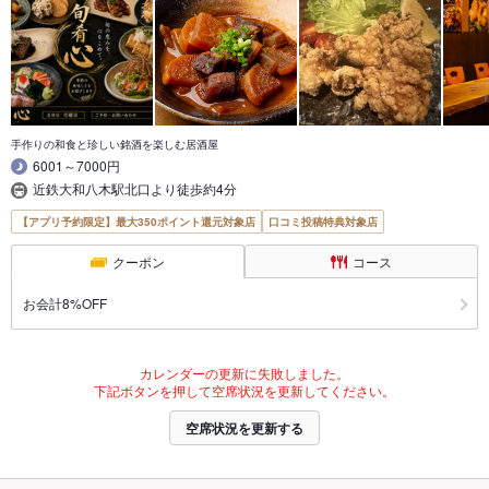
手作りの和食と珍しい銘酒を楽しむ居酒屋
6001～7000円
近鉄大和八木駅北口より徒歩約4分
【アプリ予約限定】最大350ポイント還元対象店
口コミ投稿特典対象店
クーポン
コース
お会計8%OFF
カレンダーの更新に失敗しました。
下記ボタンを押して空席状況を更新してください。
空席状況を更新する