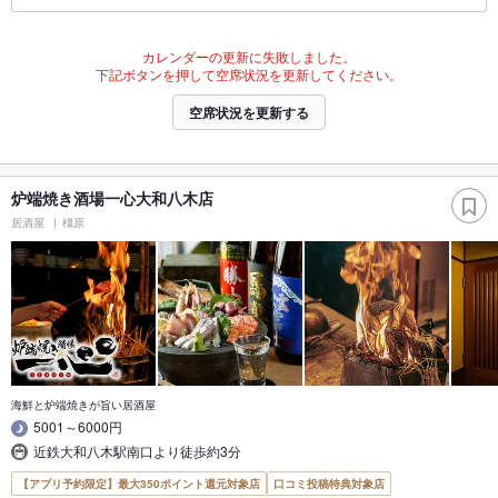
カレンダーの更新に失敗しました。
下記ボタンを押して空席状況を更新してください。
空席状況を更新する
炉端焼き酒場一心大和八木店
居酒屋
橿原
海鮮と炉端焼きが旨い居酒屋
5001～6000円
近鉄大和八木駅南口より徒歩約3分
【アプリ予約限定】最大350ポイント還元対象店
口コミ投稿特典対象店