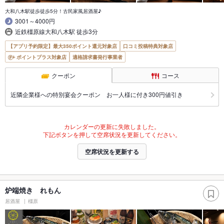
大和八木駅徒歩徒歩5分！古民家風居酒屋♪
3001～4000円
近鉄橿原線大和八木駅 徒歩3分
【アプリ予約限定】最大350ポイント還元対象店
口コミ投稿特典対象店
ポイントプラス対象店
適格請求書発行事業者
クーポン
コース
近隣企業様への特別宴会クーポン お一人様に付き300円値引き
カレンダーの更新に失敗しました。
下記ボタンを押して空席状況を更新してください。
空席状況を更新する
炉端焼き れもん
居酒屋
橿原