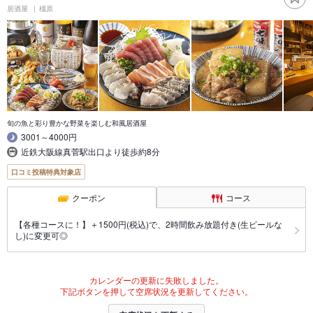
居酒屋
橿原
旬の魚と彩り豊かな野菜を楽しむ和風居酒屋
3001～4000円
近鉄大阪線真菅駅出口より徒歩約8分
口コミ投稿特典対象店
クーポン
コース
【各種コースに！】＋1500円(税込)で、2時間飲み放題付き(生ビールな
し)に変更可◎
カレンダーの更新に失敗しました。
下記ボタンを押して空席状況を更新してください。