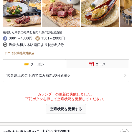
厳選した奈良の野菜とお肉！創作鉄板居酒屋
3001～4000円
1501～2000円
近鉄大和八木駅南口より徒歩約2分
口コミ投稿特典対象店
クーポン
コース
10名以上のご予約で飲み放題30分延長♪
カレンダーの更新に失敗しました。
下記ボタンを押して空席状況を更新してください。
空席状況を更新する
カラオケまねきねこ 大和八木駅前店