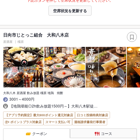
空席状況を更新する
日向市じとっこ組合 大和八木店
居酒屋
橿原
大和八木 居酒屋 飲み放題 橿原 地鶏 焼酎
3001～4000円
【地鶏堪能◎2h飲み放題1500円～】大和八木駅徒…
【アプリ予約限定】最大800ポイント還元対象店
口コミ投稿特典対象店
ポイントプラス対象店
スマート支払い可
適格請求書発行事業者
クーポン
コース