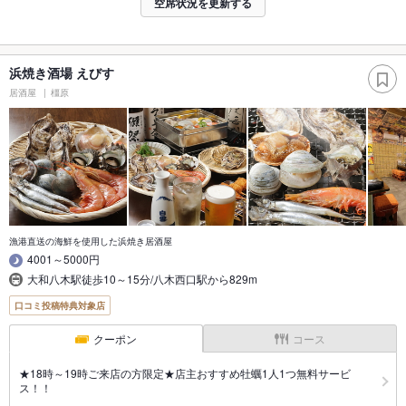
空席状況を更新する
浜焼き酒場 えびす
居酒屋
橿原
漁港直送の海鮮を使用した浜焼き居酒屋
4001～5000円
大和八木駅徒歩10～15分/八木西口駅から829m
口コミ投稿特典対象店
クーポン
コース
★18時～19時ご来店の方限定★店主おすすめ牡蠣1人1つ無料サービ
ス！！