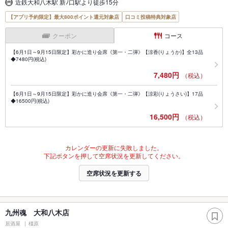
近鉄大和八木駅 新ﾉ口駅より徒歩15分
【アプリ予約限定】最大800ポイント還元対象店
口コミ投稿特典対象店
クーポン
コース
【6月1日～9月15日限定】彩かに造り会席《第一・二弾》【涼香(りょうか)】全13品
◆7480円(税込)
7,480円
（税込）
【6月1日～9月15日限定】彩かに造り会席《第一・二弾》【涼彩(りょうさい)】17品
◆16500円(税込)
16,500円
（税込）
カレンダーの更新に失敗しました。
下記ボタンを押して空席状況を更新してください。
空席状況を更新する
九州魂 大和八木店
居酒屋
橿原