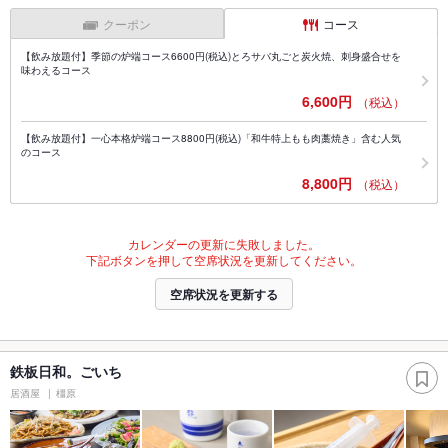
クーポン
コース
【飲み放題付】季節の炉端コース6600円(税込)とろサバ丸ごと炭火焼、刺身盛合せを
味わえるコース
6,600円
（税込）
【飲み放題付】一心本格炉端コース8800円(税込)「和牛特上もも肉藁焼き」含む人気
のコース
8,800円
（税込）
カレンダーの更新に失敗しました。
下記ボタンを押して空席状況を更新してください。
空席状況を更新する
鉄板日和。ごいち
居酒屋
橿原