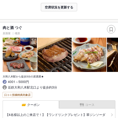
空席状況を更新する
肉と酒 つぐ
居酒屋
橿原
大和八木駅から徒歩3分の居酒屋★
4001～5000円
近鉄大和八木駅北口より徒歩約3分
口コミ投稿特典対象店
クーポン
コース
【4名様以上のご来店で！】【ワンドリンクプレゼント】翠ジンソーダ