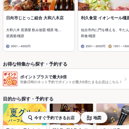
日向市じとっこ組合 大和八木店
利久食堂 イオンモール橿
大和八木 居酒屋 飲み放題 橿原 地…
仙台市内に門を構える、牛た
居酒屋/橿原
和食/橿原
3001～4000円
2001～3000円
1001～150
お得な特集から探す・予約する
ポイントプラスで最大8倍
対象日時のネット予約でポイントが最大8倍たまるお店はこちら！
目的から探す・予約する
今すぐ予約できるお店
地図