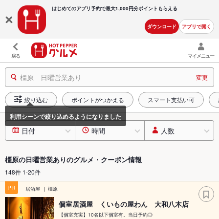
はじめてのアプリ予約で最大
1,000円分ポイントもらえる
ダウンロード
アプリで開く
戻る
マイメニュー
橿原 日曜営業あり
変更
絞り込む
ポイントがつかえる
スマート支払い可
日付
時間
人数
橿原の日曜営業ありのグルメ・クーポン情報
148件 1-20件
PR
居酒屋
橿原
個室居酒屋 くいもの屋わん 大和八木店
【個室充実】10名以下個室有。当日予約◎