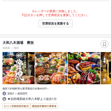
カレンダーの更新に失敗しました。
下記ボタンを押して空席状況を更新してください。
空席状況を更新する
大和八木酒場 豊祝
居酒屋
橿原
個室で炉端料理＆豊澤酒造日本酒450円～
3001～4000円
★近鉄橿原線大和八木駅より徒歩1分
口コミ投稿特典対象店
適格請求書発行事業者