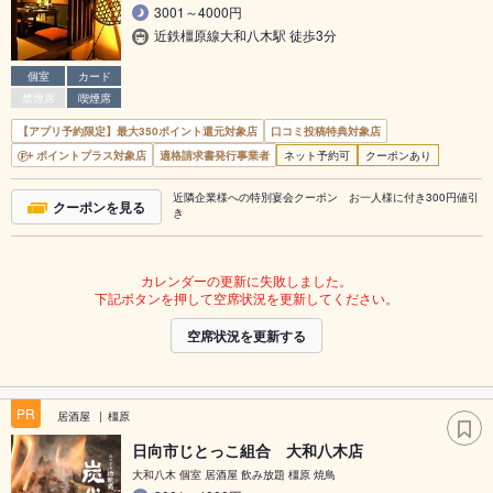
3001～4000円
近鉄橿原線大和八木駅 徒歩3分
個室
カード
禁煙席
喫煙席
【アプリ予約限定】最大350ポイント還元対象店
口コミ投稿特典対象店
ポイントプラス対象店
適格請求書発行事業者
ネット予約可
クーポンあり
近隣企業様への特別宴会クーポン お一人様に付き300円値引
クーポンを見る
き
カレンダーの更新に失敗しました。
下記ボタンを押して空席状況を更新してください。
空席状況を更新する
PR
居酒屋
橿原
日向市じとっこ組合 大和八木店
大和八木 個室 居酒屋 飲み放題 橿原 焼鳥