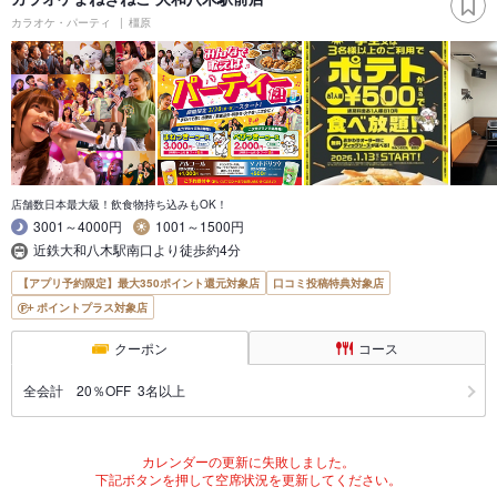
カラオケ・パーティ
橿原
店舗数日本最大級！飲食物持ち込みもOK！
3001～4000円
1001～1500円
近鉄大和八木駅南口より徒歩約4分
【アプリ予約限定】最大350ポイント還元対象店
口コミ投稿特典対象店
ポイントプラス対象店
クーポン
コース
全会計 20％OFF 3名以上
カレンダーの更新に失敗しました。
下記ボタンを押して空席状況を更新してください。