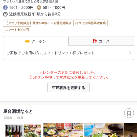
ファミレス感覚で楽しめるお好み焼き屋
1501～2000円
501～1000円
近鉄橿原線新ﾉ口駅から徒歩3分
【アプリ予約限定】最大350ポイント還元対象店
口コミ投稿特典対象店
スマート支払い可
クーポン
コース
ご家族でご来店の方にソフトドリンク１杯プレゼント
カレンダーの更新に失敗しました。
下記ボタンを押して空席状況を更新してください。
空席状況を更新する
屋台酒場なると
居酒屋
橿原