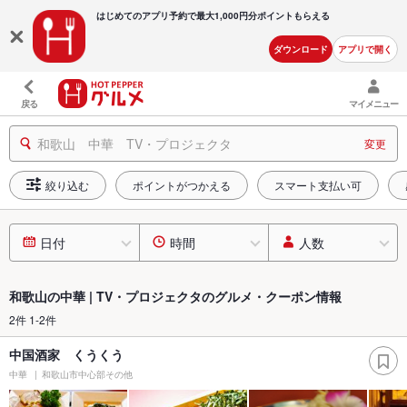
はじめてのアプリ予約で最大
1,000円分ポイントもらえる
ダウンロード
アプリで開く
戻る
マイメニュー
和歌山 中華 TV・プロジェクタ
変更
絞り込む
ポイントがつかえる
スマート支払い可
日付
時間
人数
和歌山の中華 | TV・プロジェクタのグルメ・クーポン情報
2件 1-2件
中国酒家 くうくう
中華
和歌山市中心部その他