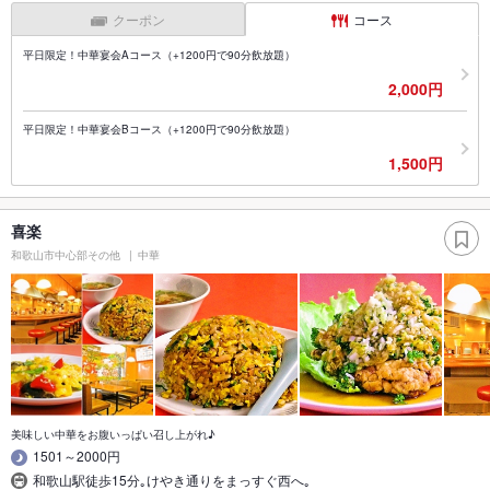
クーポン
コース
平日限定！中華宴会Aコース（+1200円で90分飲放題）
2,000円
平日限定！中華宴会Bコース（+1200円で90分飲放題）
1,500円
喜楽
和歌山市中心部その他
中華
美味しい中華をお腹いっぱい召し上がれ♪
1501～2000円
和歌山駅徒歩15分｡けやき通りをまっすぐ西へ｡