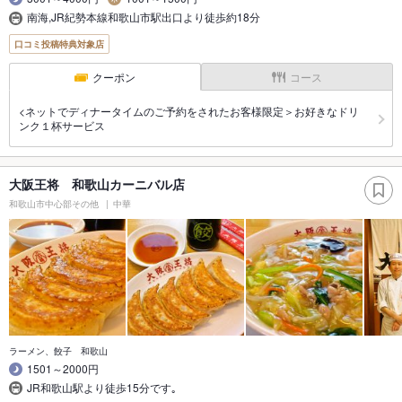
南海,JR紀勢本線和歌山市駅出口より徒歩約18分
口コミ投稿特典対象店
クーポン
コース
<ネットでディナータイムのご予約をされたお客様限定＞お好きなドリ
ンク１杯サービス
大阪王将 和歌山カーニバル店
和歌山市中心部その他
中華
ラーメン、餃子 和歌山
1501～2000円
JR和歌山駅より徒歩15分です｡