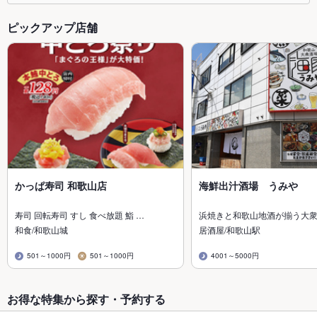
ピックアップ店舗
かっぱ寿司 和歌山店
海鮮出汁酒場 うみや
寿司 回転寿司 すし 食べ放題 鮨 …
浜焼きと和歌山地酒が揃う大
和食/和歌山城
居酒屋/和歌山駅
501～1000円
501～1000円
4001～5000円
お得な特集から探す・予約する