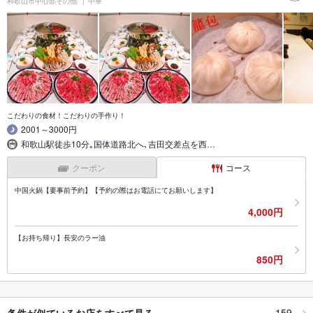
和歌山市中心部その他
中華
こだわりの食材！こだわりの手作り！
2001～3000円
和歌山駅徒歩10分｡国体道路北へ､吉田交差点を西…
クーポン
コース
中国火鍋【要事前予約】【予約の際はお電話にてお願いします】
4,000円
【お持ち帰り】長安のラー油
850円
159
条件が似ているお店をすべて見る