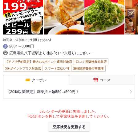
歓迎会・送別会にご利用ください♪
2001～3000円
広島電鉄八丁堀駅より徒歩3分 中央通りにござい…
【アプリ予約限定】最大800ポイント還元対象店
口コミ投稿特典対象店
ポイントプラス対象店
スマート支払い可
適格請求書発行事業者
クーポン
コース
【20時以降限定】麻辣担々麺850→500円！
カレンダーの更新に失敗しました。
下記ボタンを押して空席状況を更新してください。
空席状況を更新する