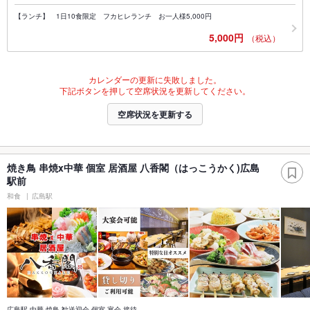
【ランチ】 1日10食限定 フカヒレランチ お一人様5,000円
5,000円
（税込）
カレンダーの更新に失敗しました。
下記ボタンを押して空席状況を更新してください。
空席状況を更新する
焼き鳥 串焼x中華 個室 居酒屋 八香閣（はっこうかく)広島
駅前
和食
広島駅
広島駅 中華 焼鳥 歓送迎会 個室 宴会 接待