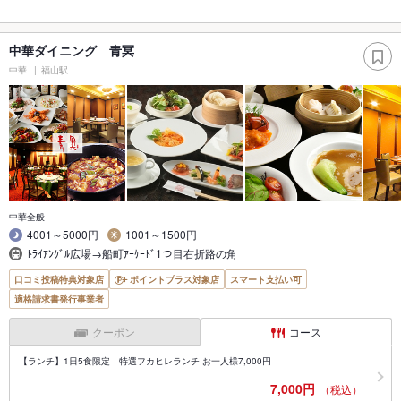
中華ダイニング 青冥
中華
福山駅
中華全般
4001～5000円
1001～1500円
ﾄﾗｲｱﾝｸﾞﾙ広場→船町ｱｰｹｰﾄﾞ1つ目右折路の角
口コミ投稿特典対象店
ポイントプラス対象店
スマート支払い可
適格請求書発行事業者
クーポン
コース
【ランチ】1日5食限定 特選フカヒレランチ お一人様7,000円
7,000円
（税込）