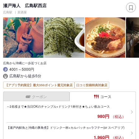
瀬戸海人 広島駅西店
広島駅
居酒屋
広島から沖縄に一歩近づくお店
4001～5000円
広島駅から徒歩5分
【アプリ予約限定】最大350ポイント還元対象店
口コミ投稿特典対象店
クーポン
コース
～2名様まで★当日OKのチャンプル+ドリンク1杯付き★ちょい飲みコース
980円
（税込）
【瀬戸内鮮魚と沖縄の豚角煮】ドリンク一杯+カルパッチョ+ラフテー(or スペアリブ)
1,960円
（税込）