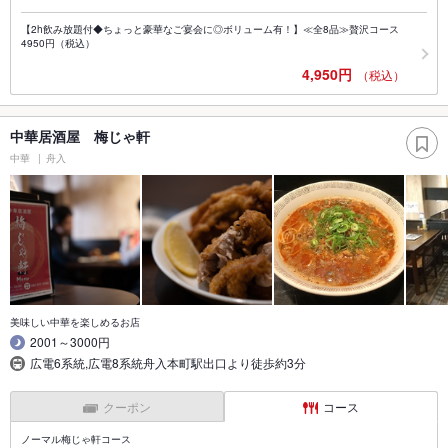
【2h飲み放題付◆ちょっと豪華なご宴会に◎ボリューム有！】≪全8品≫贅沢コース
4950円（税込）
4,950円
（税込）
中華居酒屋 梅じゃ軒
中華
舟入
美味しい中華を楽しめるお店
2001～3000円
広電6系統,広電8系統舟入本町駅出口より徒歩約3分
クーポン
コース
ノーマル梅じゃ軒コース