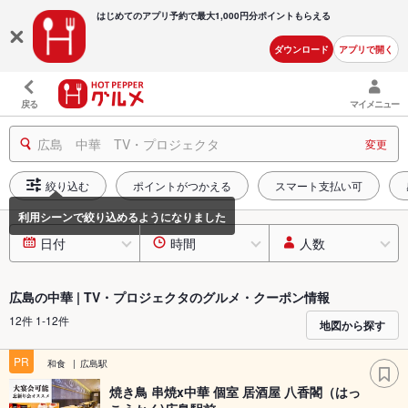
はじめてのアプリ予約で最大
1,000円分ポイントもらえる
ダウンロード
アプリで開く
戻る
マイメニュー
広島 中華 TV・プロジェクタ
変更
絞り込む
ポイントがつかえる
スマート支払い可
日付
時間
人数
広島の中華 | TV・プロジェクタのグルメ・クーポン情報
12件 1-12件
地図から探す
PR
和食
広島駅
焼き鳥 串焼x中華 個室 居酒屋 八香閣（はっ