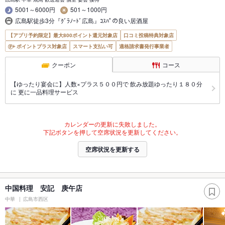
5001～6000円
501～1000円
広島駅徒歩3分『ｸﾞﾗﾉｰﾄﾞ広島』ｺｽﾊﾟの良い居酒屋
【アプリ予約限定】最大800ポイント還元対象店
口コミ投稿特典対象店
ポイントプラス対象店
スマート支払い可
適格請求書発行事業者
クーポン
コース
【ゆったり宴会に】人数×プラス５００円で 飲み放題ゆったり１８０分
に 更に一品料理サービス
カレンダーの更新に失敗しました。
下記ボタンを押して空席状況を更新してください。
空席状況を更新する
中国料理 安記 庚午店
中華
広島市西区