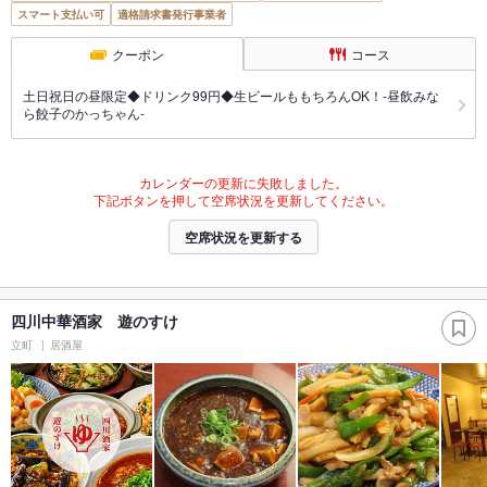
スマート支払い可
適格請求書発行事業者
クーポン
コース
土日祝日の昼限定◆ドリンク99円◆生ビールももちろんOK！-昼飲みな
ら餃子のかっちゃん-
カレンダーの更新に失敗しました。
下記ボタンを押して空席状況を更新してください。
空席状況を更新する
四川中華酒家 遊のすけ
立町
居酒屋