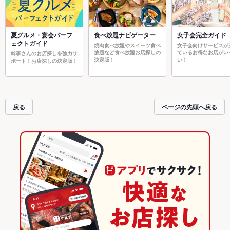
夏グルメ・宴会パーフ
食べ放題ナビゲーター
女子会完全ガイド
ェクトガイド
焼肉食べ放題やスイーツ食べ
女子会向けサービスが
放題など食べ放題お店探しの
ているお得なお店がい
幹事さんのお店探しを強力サ
決定版！
い！
ポート！お店探しの決定版！
戻る
ページの先頭へ戻る