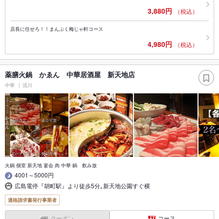
3,880円
（税込）
店長に任せろ！！まんぷく梅じゃ軒コース
4,980円
（税込）
薬膳火鍋 かゑん 中華居酒屋 新天地店
中華
流川
火鍋 個室 新天地 宴会 肉 中華 鍋 飲み放
4001～5000円
広島電停『胡町駅』より徒歩5分｡新天地公園すぐ横
適格請求書発行事業者
クーポン
コース