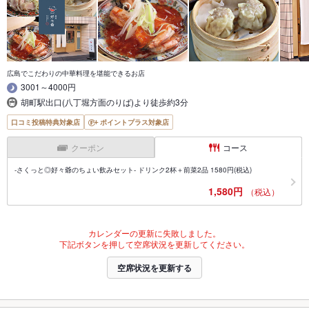
広島でこだわりの中華料理を堪能できるお店
3001～4000円
胡町駅出口(八丁堀方面のりば)より徒歩約3分
口コミ投稿特典対象店
ポイントプラス対象店
クーポン
コース
-さくっと◎好々爺のちょい飲みセット- ドリンク2杯＋前菜2品 1580円(税込)
1,580円
（税込）
カレンダーの更新に失敗しました。
下記ボタンを押して空席状況を更新してください。
空席状況を更新する