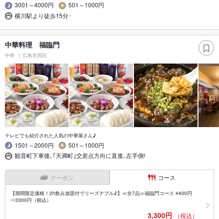
3001～4000円
501～1000円
横川駅より徒歩15分･
中華料理 福臨門
中華
広島市西区
テレビでも紹介された人気の中華屋さん♪
1501～2000円
501～1000円
観音町下車後､｢天満町｣交差点方向に直進､左手側!
クーポン
コース
【期間限定価格！2h飲み放題付でリーズナブル♪】≪全7品≫福臨門コース 4400円
⇒3300円（税込）
3,300円
（税込）