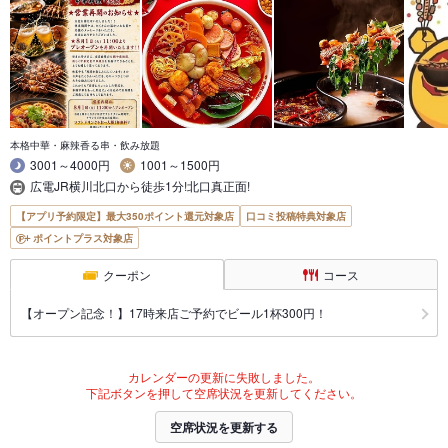
本格中華・麻辣香る串・飲み放題
3001～4000円
1001～1500円
広電JR横川北口から徒歩1分!北口真正面!
【アプリ予約限定】最大350ポイント還元対象店
口コミ投稿特典対象店
ポイントプラス対象店
クーポン
コース
【オープン記念！】17時来店ご予約でビール1杯300円！
カレンダーの更新に失敗しました。
下記ボタンを押して空席状況を更新してください。
空席状況を更新する