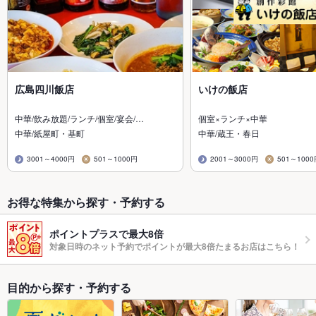
広島四川飯店
いけの飯店
中華/飲み放題/ランチ/個室/宴会/…
個室×ランチ×中華
中華/紙屋町・基町
中華/蔵王・春日
3001～4000円
501～1000円
2001～3000円
501～100
お得な特集から探す・予約する
ポイントプラスで最大8倍
対象日時のネット予約でポイントが最大8倍たまるお店はこちら！
目的から探す・予約する