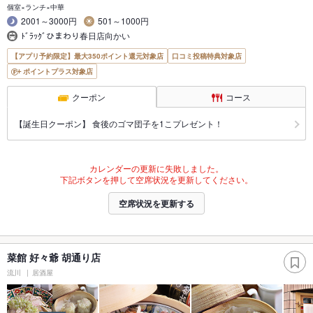
個室×ランチ×中華
2001～3000円
501～1000円
ﾄﾞﾗｯｸﾞひまわり春日店向かい
【アプリ予約限定】最大350ポイント還元対象店
口コミ投稿特典対象店
ポイントプラス対象店
クーポン
コース
【誕生日クーポン】 食後のゴマ団子を1こプレゼント！
カレンダーの更新に失敗しました。
下記ボタンを押して空席状況を更新してください。
空席状況を更新する
菜館 好々爺 胡通り店
流川
居酒屋