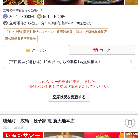
立町で中華宴会なら当店へ！
2001～3000円
501～1000円
立町電停から徒歩1分/中の棚商店街を50m程進む｡
【アプリ予約限定】最大800ポイント還元対象店
口コミ投稿特典対象店
適格請求書発行事業者
クーポン
コース
【平日宴会が超お得】10名以上なら幹事様1名無料相当！
カレンダーの更新に失敗しました。
下記ボタンを押して空席状況を更新してください。
空席状況を更新する
喫煙可 広島 餃子家 龍 新天地本店
流川
居酒屋