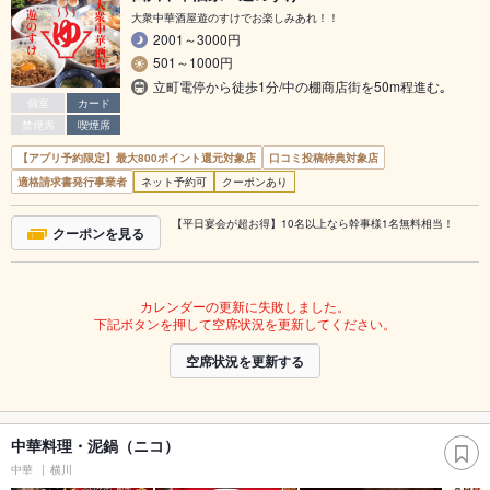
大衆中華酒屋遊のすけでお楽しみあれ！！
2001～3000円
501～1000円
立町電停から徒歩1分/中の棚商店街を50m程進む｡
個室
カード
禁煙席
喫煙席
【アプリ予約限定】最大800ポイント還元対象店
口コミ投稿特典対象店
適格請求書発行事業者
ネット予約可
クーポンあり
【平日宴会が超お得】10名以上なら幹事様1名無料相当！
クーポンを見る
カレンダーの更新に失敗しました。
下記ボタンを押して空席状況を更新してください。
空席状況を更新する
中華料理・泥鍋（ニコ）
中華
横川