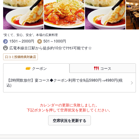
“安くて、安心、安全”。本場の広東料理
1501～2000円
501～1000円
広電本線古江駅から徒歩約10分でｱｸｾｽ可能です☆
口コミ投稿特典対象店
クーポン
コース
【2時間飲放付】宴コース◆クーポン利用で全9品5980円→4980円(税
込)
カレンダーの更新に失敗しました。
下記ボタンを押して空席状況を更新してください。
空席状況を更新する