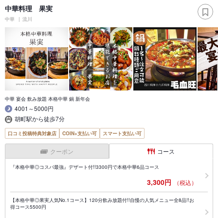
中華料理 果実
中華
流川
中華 宴会 飲み放題 本格中華 鍋 新年会
4001～5000円
胡町駅から徒歩7分
口コミ投稿特典対象店
COIN+支払い可
スマート支払い可
クーポン
コース
『本格中華◎コスパ最強』デザート付!!3300円で本格中華6品コース
3,300円
（税込）
【本格中華◎果実人気No.1コース】120分飲み放題付!!自慢の人気メニュー全8品!!お
得コース5500円