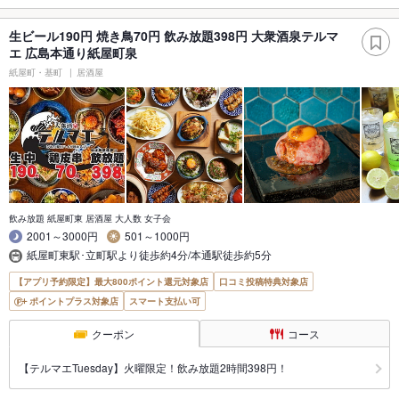
生ビール190円 焼き鳥70円 飲み放題398円 大衆酒泉テルマ
エ 広島本通り紙屋町泉
紙屋町・基町
居酒屋
飲み放題 紙屋町東 居酒屋 大人数 女子会
2001～3000円
501～1000円
紙屋町東駅･立町駅より徒歩約4分/本通駅徒歩約5分
【アプリ予約限定】最大800ポイント還元対象店
口コミ投稿特典対象店
ポイントプラス対象店
スマート支払い可
クーポン
コース
【テルマエTuesday】火曜限定！飲み放題2時間398円！