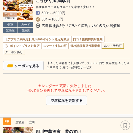
こうかく)広島駅前
各種宴会コースもコスパ！で豪華！安い！！
5001～6000円
501～1000円
個室
カード
広島駅徒歩3分『ｸﾞﾗﾉｰﾄﾞ広島』ｺｽﾊﾟの良い居酒屋
禁煙席
喫煙席
【アプリ予約限定】最大800ポイント還元対象店
口コミ投稿特典対象店
ポイントプラス対象店
スマート支払い可
適格請求書発行事業者
ネット予約可
クーポンあり
【ゆったり宴会に】人数×プラス５００円で 飲み放題ゆったり
クーポンを見る
１８０分に 更に一品料理サービス
カレンダーの更新に失敗しました。
下記ボタンを押して空席状況を更新してください。
空席状況を更新する
PR
居酒屋
立町
四川中華酒家 遊のすけ