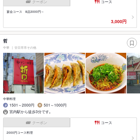
クーポン
コース
宴会コース 8品3000円～
3,000円
哲
中華
廿日市市その他
中華料理
1501～2000円
501～1000円
宮内駅から徒歩3分です｡
クーポン
コース
2000円コース料理