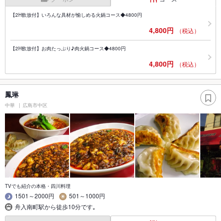
【2H飲放付】いろんな具材が愉しめる火鍋コース◆4800円
4,800円
（税込）
【2H飲放付】お肉たっぷり♪肉火鍋コース◆4800円
4,800円
（税込）
鳳琳
中華
広島市中区
TVでも紹介の本格・四川料理
1501～2000円
501～1000円
舟入南町駅から徒歩10分です｡