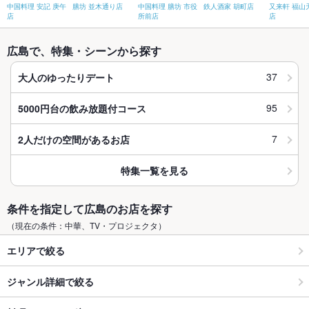
中国料理 安記 庚午
膳坊 並木通り店
中国料理 膳坊 市役
鉄人酒家 胡町店
又来軒 福山
店
所前店
店
広島で、特集・シーンから探す
37
大人のゆったりデート
95
5000円台の飲み放題付コース
7
2人だけの空間があるお店
特集一覧を見る
条件を指定して広島のお店を探す
（現在の条件：中華、TV・プロジェクタ）
エリアで絞る
ジャンル詳細で絞る