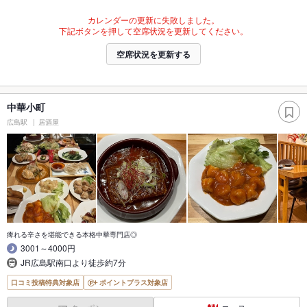
カレンダーの更新に失敗しました。
下記ボタンを押して空席状況を更新してください。
空席状況を更新する
中華小町
広島駅
居酒屋
痺れる辛さを堪能できる本格中華専門店◎
3001～4000円
JR広島駅南口より徒歩約7分
口コミ投稿特典対象店
ポイントプラス対象店