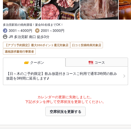
多治見駅前の焼肉酒場！宴会50名様までOK！
3001～4000円
2001～3000円
JR 多治見駅 南口 徒歩3分
【アプリ予約限定】最大350ポイント還元対象店
口コミ投稿特典対象店
適格請求書発行事業者
クーポン
コース
【日～木のご予約限定】飲み放題付きコースご利用で通常2時間の飲み
放題を3時間に延長します♪
カレンダーの更新に失敗しました。
下記ボタンを押して空席状況を更新してください。
空席状況を更新する