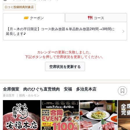
口コミ投稿特典対象店
クーポン
コース
【月～木の平日限定】コース飲み放題＆単品飲み放題2時間→3時間に
延長します♪
カレンダーの更新に失敗しました。
下記ボタンを押して空席状況を更新してください。
空席状況を更新する
全席個室 肉のひぐち直営焼肉 安福 多治見本店
多治見市
焼肉・ホルモン