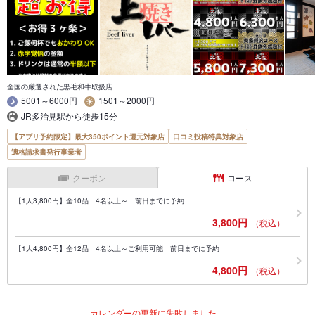
全国の厳選された黒毛和牛取扱店
5001～6000円
1501～2000円
JR多治見駅から徒歩15分
【アプリ予約限定】最大350ポイント還元対象店
口コミ投稿特典対象店
適格請求書発行事業者
クーポン
コース
【1人3,800円】全10品 4名以上～ 前日までに予約
3,800円
（税込）
【1人4,800円】全12品 4名以上～ご利用可能 前日までに予約
4,800円
（税込）
カレンダーの更新に失敗しました。