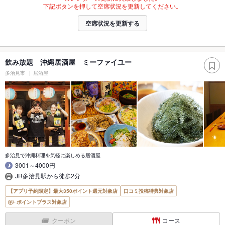
下記ボタンを押して空席状況を更新してください。
空席状況を更新する
飲み放題 沖縄居酒屋 ミーファイユー
多治見市
居酒屋
多治見で沖縄料理を気軽に楽しめる居酒屋
3001～4000円
JR多治見駅から徒歩2分
【アプリ予約限定】最大350ポイント還元対象店
口コミ投稿特典対象店
ポイントプラス対象店
クーポン
コース