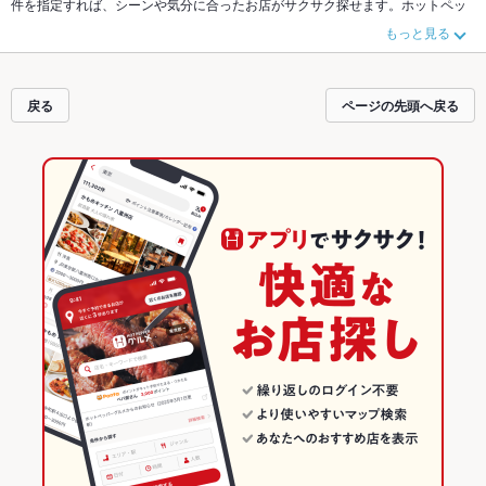
件を指定すれば、シーンや気分に合ったお店がサクサク探せます。ホットペッ
パーグルメなら、お得なクーポンはもちろん、こだわりメニューや季節のおす
もっと見る
すめ料理など、お店の最新情報をご紹介しているので安心！24時間使える簡単
便利なネット予約が使えるお店も拡大中です。友達どうしの飲み会にも、会社
の宴会にも、デートやパーティーにもお得に便利にホットペッパーグルメをご
利用ください。
戻る
ページの先頭へ戻る