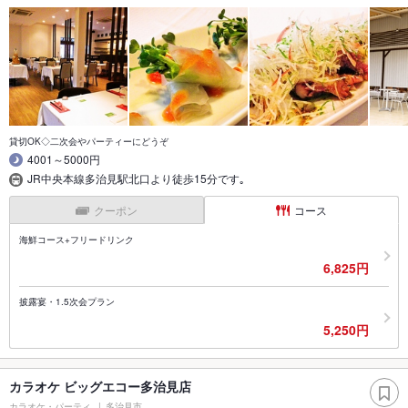
貸切OK◇二次会やパーティーにどうぞ
4001～5000円
JR中央本線多治見駅北口より徒歩15分です｡
クーポン
コース
海鮮コース+フリードリンク
6,825円
披露宴・1.5次会プラン
5,250円
カラオケ ビッグエコー多治見店
カラオケ・パーティ
多治見市