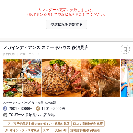
カレンダーの更新に失敗しました。
下記ボタンを押して空席状況を更新してください。
空席状況を更新する
メガインディアンズ ステーキハウス 多治見店
多治見市
焼肉・ホルモン
ステーキ ハンバーグ 食べ放題 飲み放題
2001～3000円
1501～2000円
TSUTAYA 多治見ｲﾝﾀｰ店 跡地
【アプリ予約限定】最大350ポイント還元対象店
口コミ投稿特典対象店
ポイントプラス対象店
スマート支払い可
適格請求書発行事業者