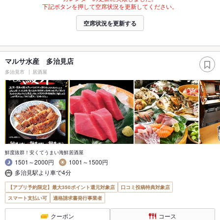
下記ボタンを押して空席状況を更新してください。
空席状況を更新する
マルサ水産 多治見店
多治見市
居酒屋
鮮度抜群！安くてうまい海鮮居酒屋
1501～2000円
1001～1500円
多治見駅より車で4分
【アプリ予約限定】最大350ポイント還元対象店
口コミ投稿特典対象店
スマート支払い可
適格請求書発行事業者
クーポン
コース