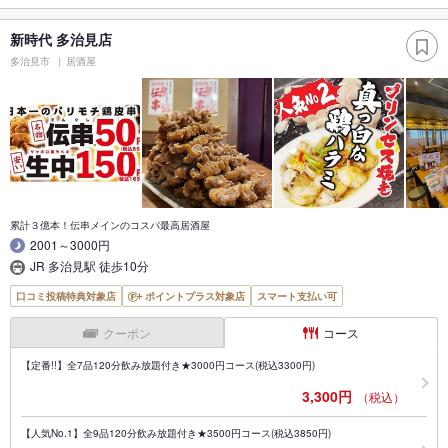
新時代 多治見店
多治見市
居酒屋
累計３億本！伝串メインのコスパ最高居酒屋
2001～3000円
JR 多治見駅 徒歩10分
口コミ投稿特典対象店
ポイントプラス対象店
スマート支払い可
クーポン
コース
【定番!!】全7品120分飲み放題付き★3000円コース(税込3300円)
3,300円
（税込）
【人気No.1】全9品120分飲み放題付き★3500円コース(税込3850円)