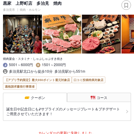
黒家 上野町店 多治見 焼肉
多治見市
焼肉・ホルモン
焼肉宴会・スタミナ・しゃぶしゃぶすき焼き
5001～6000円
1501～2000円
多治見駅北口から徒歩10分 多治見駅から551m
【アプリ予約限定】最大350ポイント還元対象店
口コミ投稿特典対象店
適格請求書発行事業者
クーポン
コース
誕生日や記念日にも♪サプライズのメッセージプレート＆プチデザート
ご用意させていただきます！
カレンダーの更新に失敗しました。