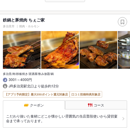
鉄鍋と豚焼肉 ちぇご家
多治見市
焼肉・ホルモン
多治見/肉/鉄板焼き/居酒屋/飲み放題/鍋
3001～4000円
JR多治見駅北口より徒歩約12分
【アプリ予約限定】最大350ポイント還元対象店
口コミ投稿特典対象店
クーポン
コース
こだわり抜いた食材にどこか懐かしい雰囲気の当店普段使いから貸切宴
会まで承っております。