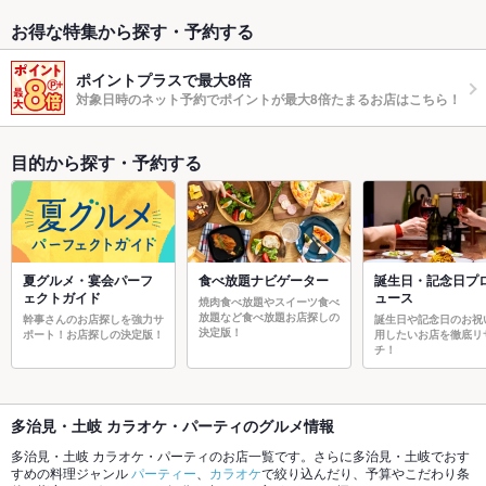
お得な特集から探す・予約する
ポイントプラスで最大8倍
対象日時のネット予約でポイントが最大8倍たまるお店はこちら！
目的から探す・予約する
夏グルメ・宴会パーフ
食べ放題ナビゲーター
誕生日・記念日プ
ェクトガイド
ュース
焼肉食べ放題やスイーツ食べ
放題など食べ放題お店探しの
幹事さんのお店探しを強力サ
誕生日や記念日のお祝
決定版！
ポート！お店探しの決定版！
用したいお店を徹底リ
チ！
多治見・土岐 カラオケ・パーティのグルメ情報
多治見・土岐 カラオケ・パーティのお店一覧です。さらに多治見・土岐でおす
すめの料理ジャンル
パーティー
、
カラオケ
で絞り込んだり、予算やこだわり条