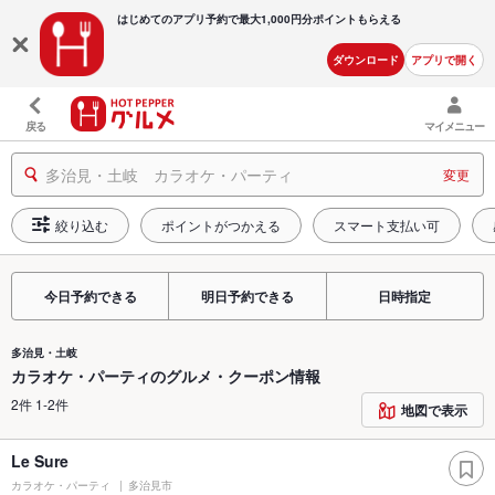
はじめてのアプリ予約で最大
1,000円分ポイントもらえる
ダウンロード
アプリで開く
戻る
マイメニュー
多治見・土岐 カラオケ・パーティ
変更
絞り込む
ポイントがつかえる
スマート支払い可
今日予約できる
明日予約できる
日時指定
多治見・土岐
カラオケ・パーティのグルメ・クーポン情報
2件 1-2件
地図で表示
Le Sure
カラオケ・パーティ
多治見市