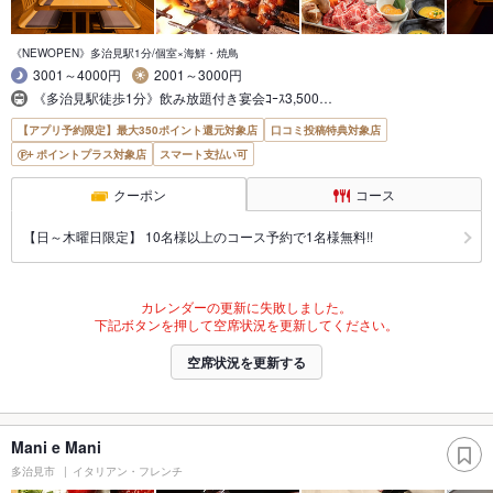
《NEWOPEN》多治見駅1分/個室×海鮮・焼鳥
3001～4000円
2001～3000円
《多治見駅徒歩1分》飲み放題付き宴会ｺｰｽ3,500…
【アプリ予約限定】最大350ポイント還元対象店
口コミ投稿特典対象店
ポイントプラス対象店
スマート支払い可
クーポン
コース
【日～木曜日限定】 10名様以上のコース予約で1名様無料!!
カレンダーの更新に失敗しました。
下記ボタンを押して空席状況を更新してください。
空席状況を更新する
Mani e Mani
多治見市
イタリアン・フレンチ