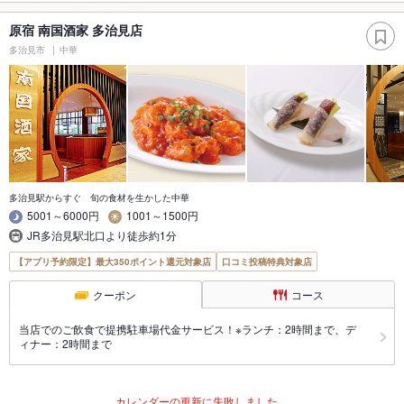
原宿 南国酒家 多治見店
多治見市
中華
多治見駅からすぐ 旬の食材を生かした中華
5001～6000円
1001～1500円
JR多治見駅北口より徒歩約1分
【アプリ予約限定】最大350ポイント還元対象店
口コミ投稿特典対象店
クーポン
コース
当店でのご飲食で提携駐車場代金サービス！※ランチ：2時間まで、デ
ィナー：2時間まで
カレンダーの更新に失敗しました。