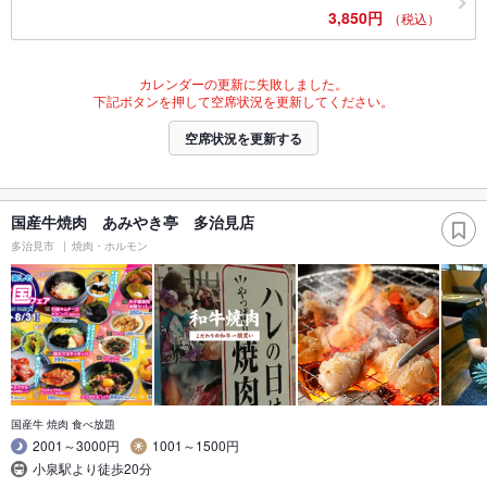
3,850円
（税込）
カレンダーの更新に失敗しました。
下記ボタンを押して空席状況を更新してください。
空席状況を更新する
国産牛焼肉 あみやき亭 多治見店
多治見市
焼肉・ホルモン
国産牛 焼肉 食べ放題
2001～3000円
1001～1500円
小泉駅より徒歩20分