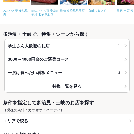
あみやき亭 多治見
肉のひぐち直営焼肉
喰海 多治見駅前店
京町スタンド
黒家 本店 
店
安福 多治見本店
多治見・土岐で、特集・シーンから探す
1
学生さん大歓迎のお店
1
3000～4000円台のご褒美コース
3
一度は食べたい看板メニュー
特集一覧を見る
条件を指定して多治見・土岐のお店を探す
（現在の条件：カラオケ・パーティ）
エリアで絞る
ジャンル詳細で絞る