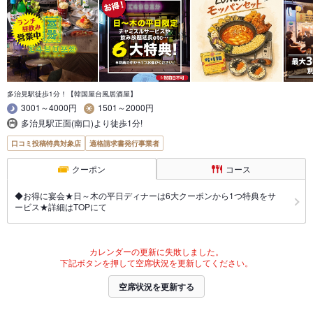
多治見駅徒歩1分！【韓国屋台風居酒屋】
3001～4000円
1501～2000円
多治見駅正面(南口)より徒歩1分!
口コミ投稿特典対象店
適格請求書発行事業者
クーポン
コース
◆お得に宴会★日～木の平日ディナーは6大クーポンから1つ特典をサ
ービス★詳細はTOPにて
カレンダーの更新に失敗しました。
下記ボタンを押して空席状況を更新してください。
空席状況を更新する