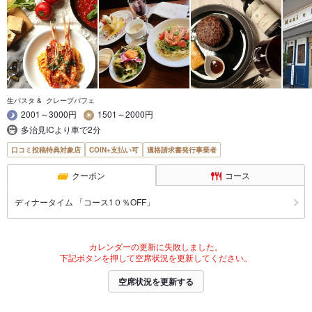
生パスタ & クレープパフェ
2001～3000円
1501～2000円
多治見ICより車で2分
口コミ投稿特典対象店
COIN+支払い可
適格請求書発行事業者
クーポン
コース
ディナータイム 「コース1０％OFF」
カレンダーの更新に失敗しました。
下記ボタンを押して空席状況を更新してください。
空席状況を更新する