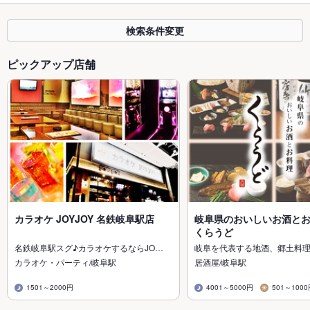
検索条件変更
ピックアップ店舗
カラオケ JOYJOY 名鉄岐阜駅店
岐阜県のおいしいお酒とお
くらうど
名鉄岐阜駅スグ♪カラオケするならJO…
岐阜を代表する地酒、郷土料
カラオケ・パーティ/岐阜駅
居酒屋/岐阜駅
1501～2000円
4001～5000円
501～100