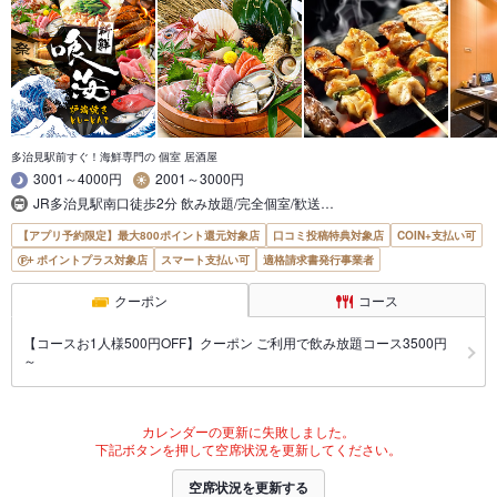
多治見駅前すぐ！海鮮専門の 個室 居酒屋
3001～4000円
2001～3000円
JR多治見駅南口徒歩2分 飲み放題/完全個室/歓送…
【アプリ予約限定】最大800ポイント還元対象店
口コミ投稿特典対象店
COIN+支払い可
ポイントプラス対象店
スマート支払い可
適格請求書発行事業者
クーポン
コース
【コースお1人様500円OFF】クーポン ご利用で飲み放題コース3500円
～
カレンダーの更新に失敗しました。
下記ボタンを押して空席状況を更新してください。
空席状況を更新する