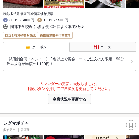
焼肉/多治見/個室/完全個室/多治見駅
5001～6000円
1001～1500円
陶都中学校近く!/多治見IC出口より車で3分♪
口コミ投稿特典対象店
適格請求書発行事業者
クーポン
コース
《3店舗合同イベント！》 3名以上で宴会コースご注文の方限定！90分
飲み放題が半額の1,100円！
カレンダーの更新に失敗しました。
下記ボタンを押して空席状況を更新してください。
空席状況を更新する
シグマポチャ
多治見市
居酒屋