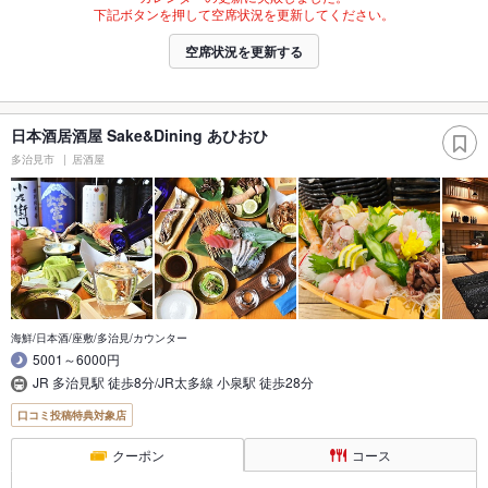
下記ボタンを押して空席状況を更新してください。
空席状況を更新する
日本酒居酒屋 Sake&Dining あひおひ
多治見市
居酒屋
海鮮/日本酒/座敷/多治見/カウンター
5001～6000円
JR 多治見駅 徒歩8分/JR太多線 小泉駅 徒歩28分
口コミ投稿特典対象店
クーポン
コース