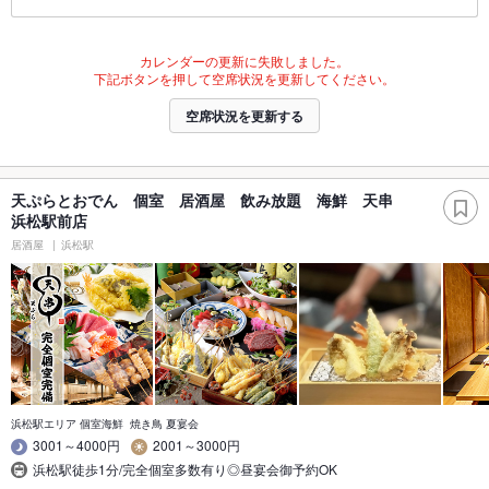
カレンダーの更新に失敗しました。
下記ボタンを押して空席状況を更新してください。
空席状況を更新する
天ぷらとおでん 個室 居酒屋 飲み放題 海鮮 天串
浜松駅前店
居酒屋
浜松駅
浜松駅エリア 個室海鮮 焼き鳥 夏宴会
3001～4000円
2001～3000円
浜松駅徒歩1分/完全個室多数有り◎昼宴会御予約OK