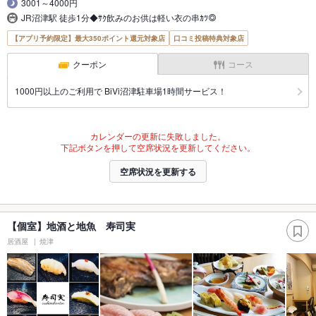
3001～4000円
JR沼津駅 徒歩1分◆ｻｸ飲みのお供は軽い衣の串ｶﾂ◎
【アプリ予約限定】最大350ポイント還元対象店
口コミ投稿特典対象店
クーポン
コース
1000円以上のご利用で BiVi沼津駐車場1時間サービス！
カレンダーの更新に失敗しました。
下記ボタンを押して空席状況を更新してください。
空席状況を更新する
【個室】地酒と地魚 寿司実
居酒屋
焼津