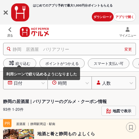
はじめてのアプリ予約で最大
1,000円分ポイントもらえる
ダウンロード
アプリで開く
戻る
マイメニュー
静岡 居酒屋 バリアフリー
変更
絞り込む
ポイントがつかえる
スマート支払い可
日付
時間
人数
静岡の居酒屋 | バリアフリーのグルメ・クーポン情報
93件 1-20件
地図で表示
PR
居酒屋
静岡駅周辺・駅南
地酒と肴と静岡もの よしくら