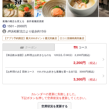
素麺の概念を変える 創作素麺居酒屋
1501～2000円
JR浜松駅北口より徒歩約13分
【アプリ予約限定】最大350ポイント還元対象店
口コミ投稿特典対象店
クーポン
コース
【単品飲み放題】お料理はお好きなものを 120分(L.O.90分) 2,200円(税込)
2,200円
（税込）
【お料理のみ】団体コース それぞれお好きな素麺を選べる全7品 3300円(税込)
3,300円
（税込）
カレンダーの更新に失敗しました。
下記ボタンを押して空席状況を更新してください。
空席状況を更新する