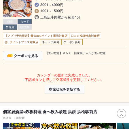
3001～4000円
1001～1500円
三島広小路駅から徒歩1分
個室
カード
禁煙席
喫煙席
【アプリ予約限定】最大800ポイント還元対象店
口コミ投稿特典対象店
ポイントプラス対象店
ネット予約可
クーポンあり
【食べ放題】キムチ、自家製ナムルが食べ放題
クーポンを見る
カレンダーの更新に失敗しました。
下記ボタンを押して空席状況を更新してください。
空席状況を更新する
個室居酒屋×鉄板料理 食べ飲み放題 浜鉄 浜松駅前店
居酒屋
浜松駅