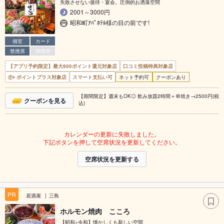
失敗させない接待・宴会。圧倒的お洒落空間
2001～3000円
昭和町ｱﾊﾟﾎﾃﾙ様の目の前です!
個室
カード
禁煙席
喫煙席
【アプリ予約限定】最大800ポイント還元対象店
口コミ投稿特典対象店
ポイントプラス対象店
スマート支払い可
ネット予約可
クーポンあり
【期間限定】週末もOK◎ 飲み放題2時間＋串焼き→2500円(税
クーポンを見る
込)
カレンダーの更新に失敗しました。
下記ボタンを押して空席状況を更新してください。
空席状況を更新する
PR
居酒屋
三島
ホルモン焼肉 こころ
【昭和×令和】懐かしくも新しい空間