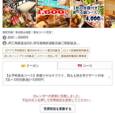
個室完備！単品飲み放題・宴会コース充実！
2001～3000円
JR三島駅徒歩2分､伊豆箱根鉄道駿豆線三島駅徒歩…
【アプリ予約限定】最大800ポイント還元対象店
口コミ投稿特典対象店
ポイントプラス対象店
スマート支払い可
適格請求書発行事業者
クーポン
コース
【お手軽宴会コース】刺盛りやカキフライ、鶏もも焼き等デザート付全
7品＋120分[飲放]⇒3,500円
カレンダーの更新に失敗しました。
下記ボタンを押して空席状況を更新してください。
空席状況を更新する