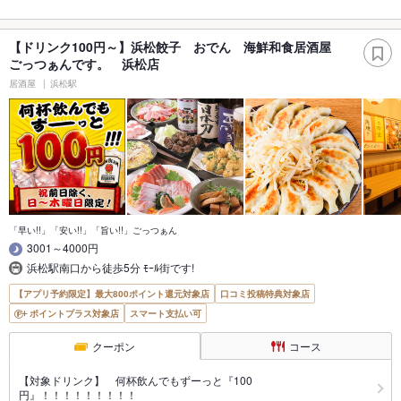
【ドリンク100円～】浜松餃子 おでん 海鮮和食居酒屋
ごっつぁんです。 浜松店
居酒屋
浜松駅
「早い!!」「安い!!」「旨い!!」ごっつぁん
3001～4000円
浜松駅南口から徒歩5分 ﾓｰﾙ街です!
【アプリ予約限定】最大800ポイント還元対象店
口コミ投稿特典対象店
ポイントプラス対象店
スマート支払い可
クーポン
コース
【対象ドリンク】 何杯飲んでもずーっと『100
円』！！！！！！！！！