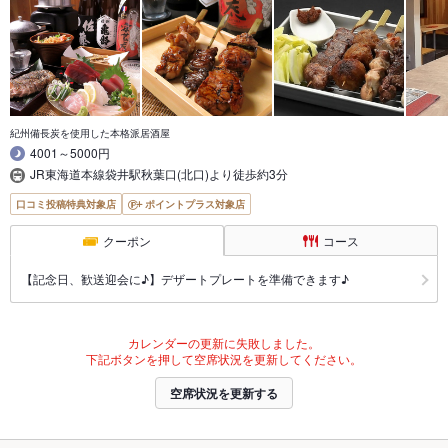
紀州備長炭を使用した本格派居酒屋
4001～5000円
JR東海道本線袋井駅秋葉口(北口)より徒歩約3分
口コミ投稿特典対象店
ポイントプラス対象店
クーポン
コース
【記念日、歓送迎会に♪】デザートプレートを準備できます♪
カレンダーの更新に失敗しました。
下記ボタンを押して空席状況を更新してください。
空席状況を更新する