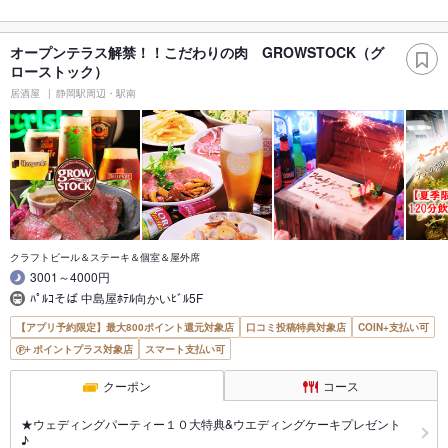
オープンテラス解禁！！こだわりの肉 GROWSTOCK（グ
ローストック）
居酒屋
静岡駅周辺・駅南
クラフトビール＆ステーキ＆個室＆屋外席
3001～4000円
ﾊﾟﾙｺそば 中島屋ﾎﾃﾙ向かいﾋﾞﾙ5F
【アプリ予約限定】最大800ポイント還元対象店
口コミ投稿特典対象店
COIN+支払い可
ポイントプラス対象店
スマート支払い可
クーポン
コース
★ウェディングパーティー１０大特典&ウエディングケーキプレゼント
♪