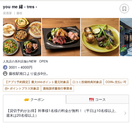
you me 縁 - tres -
居酒屋
藤枝
人気店の系列店舗がNEW OPEN
3001～4000円
藤枝駅南口より徒歩9分｡
【アプリ予約限定】最大350ポイント還元対象店
口コミ投稿特典対象店
COIN+支払い可
ポイントプラス対象店
適格請求書発行事業者
クーポン
コース
【貸切予約がお得】幹事様1名様の料金が無料！（平日は10名様以上、
週末は20名様以上）