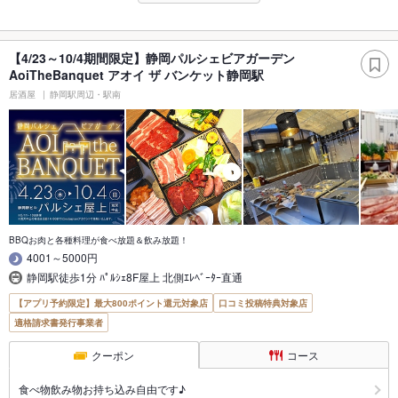
【4/23～10/4期間限定】静岡パルシェビアガーデン
AoiTheBanquet アオイ ザ バンケット静岡駅
居酒屋
静岡駅周辺・駅南
BBQお肉と各種料理が食べ放題＆飲み放題！
4001～5000円
静岡駅徒歩1分 ﾊﾟﾙｼｪ8F屋上 北側ｴﾚﾍﾞｰﾀｰ直通
【アプリ予約限定】最大800ポイント還元対象店
口コミ投稿特典対象店
適格請求書発行事業者
クーポン
コース
食べ物飲み物お持ち込み自由です♪