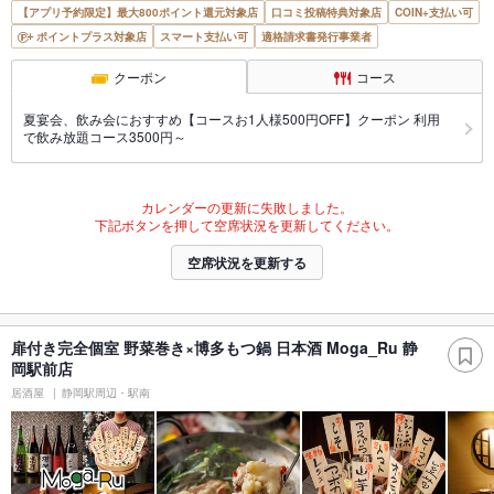
【アプリ予約限定】最大800ポイント還元対象店
口コミ投稿特典対象店
COIN+支払い可
ポイントプラス対象店
スマート支払い可
適格請求書発行事業者
クーポン
コース
夏宴会、飲み会におすすめ【コースお1人様500円OFF】クーポン 利用
で飲み放題コース3500円～
カレンダーの更新に失敗しました。
下記ボタンを押して空席状況を更新してください。
空席状況を更新する
扉付き完全個室 野菜巻き×博多もつ鍋 日本酒 Moga_Ru 静
岡駅前店
居酒屋
静岡駅周辺・駅南