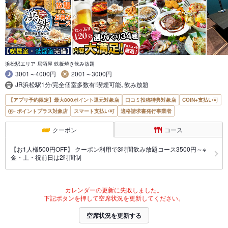
浜松駅エリア 居酒屋 鉄板焼き飲み放題
3001～4000円
2001～3000円
JR浜松駅1分/完全個室多数有!喫煙可能､飲み放題
【アプリ予約限定】最大800ポイント還元対象店
口コミ投稿特典対象店
COIN+支払い可
ポイントプラス対象店
スマート支払い可
適格請求書発行事業者
クーポン
コース
【お1人様500円OFF】 クーポン利用で3時間飲み放題コース3500円～※
金・土・祝前日は2時間制
カレンダーの更新に失敗しました。
下記ボタンを押して空席状況を更新してください。
空席状況を更新する