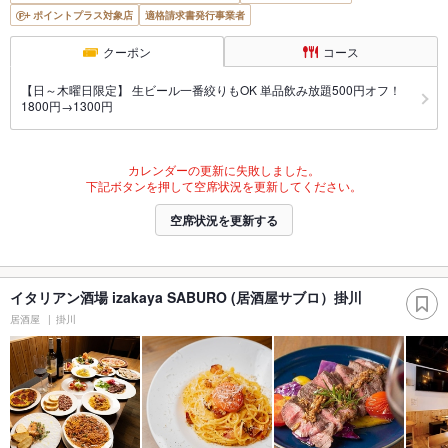
ポイントプラス対象店
適格請求書発行事業者
クーポン
コース
【日～木曜日限定】 生ビール一番絞りもOK 単品飲み放題500円オフ！
1800円→1300円
カレンダーの更新に失敗しました。
下記ボタンを押して空席状況を更新してください。
空席状況を更新する
イタリアン酒場 izakaya SABURO (居酒屋サブロ）掛川
居酒屋
掛川