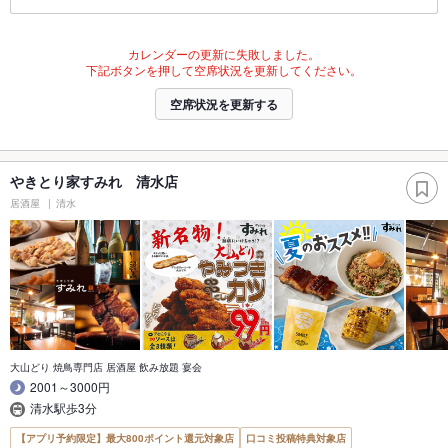
カレンダーの更新に失敗しました。
下記ボタンを押して空席状況を更新してください。
空席状況を更新する
やきとり家すみれ 清水店
居酒屋
清水
大山どり 焼鳥専門店 居酒屋 飲み放題 宴会
2001～3000円
清水駅歩3分
【アプリ予約限定】最大800ポイント還元対象店
口コミ投稿特典対象店