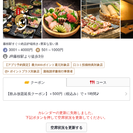
藤枝駅すぐ☆絶品炉端焼き×豊富な旨い酒
3001～4000円
501～1000円
JR藤枝駅より徒歩3分
【アプリ予約限定】最大800ポイント還元対象店
口コミ投稿特典対象店
ポイントプラス対象店
適格請求書発行事業者
クーポン
コース
【飲み放題延長クーポン】＋500円（税込み）で＋1時間♪
カレンダーの更新に失敗しました。
下記ボタンを押して空席状況を更新してください。
空席状況を更新する