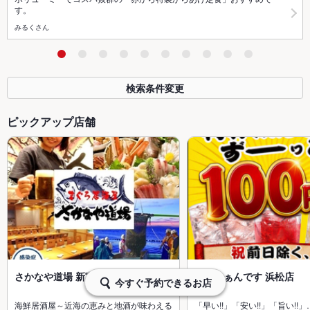
す。
みるくさん
検索条件変更
ピックアップ店舗
さかなや道場 新富士店
ごっつぁんです 浜松店
今すぐ予約できるお店
海鮮居酒屋～近海の恵みと地酒が味わえる
「早い!!」「安い!!」「旨い!!」