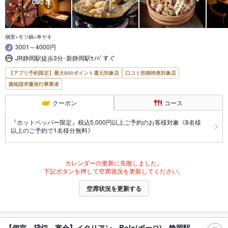
個室×モツ鍋×串ヤキ
3001～4000円
JR静岡駅徒歩3分･新静岡駅ｾﾉﾊﾞすぐ
【アプリ予約限定】最大800ポイント還元対象店
口コミ投稿特典対象店
適格請求書発行事業者
クーポン
コース
『ホットペッパー限定』税込5,000円以上ご予約のお客様対象《8名様
以上のご予約で1名様分無料》
カレンダーの更新に失敗しました。
下記ボタンを押して空席状況を更新してください。
空席状況を更新する
【個室 貸切 宴会】イタリアン Bolo(ボーロ) 静岡駅