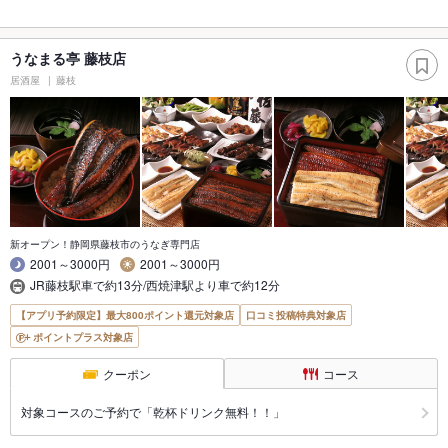
うなまる亭 藤枝店
居酒屋
藤枝
新オープン！静岡県藤枝市のうなぎ専門店
2001～3000円
2001～3000円
JR藤枝駅車で約13分/西焼津駅より車で約12分
【アプリ予約限定】最大800ポイント還元対象店
口コミ投稿特典対象店
ポイントプラス対象店
クーポン
コース
対象コースのご予約で「乾杯ドリンク無料！！」