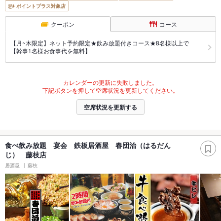
ポイントプラス対象店
クーポン
コース
【月~木限定】ネット予約限定★飲み放題付きコース★8名様以上で
【幹事1名様お食事代を無料】
カレンダーの更新に失敗しました。
下記ボタンを押して空席状況を更新してください。
空席状況を更新する
食べ飲み放題 宴会 鉄板居酒屋 春団治（はるだん
じ） 藤枝店
居酒屋
藤枝