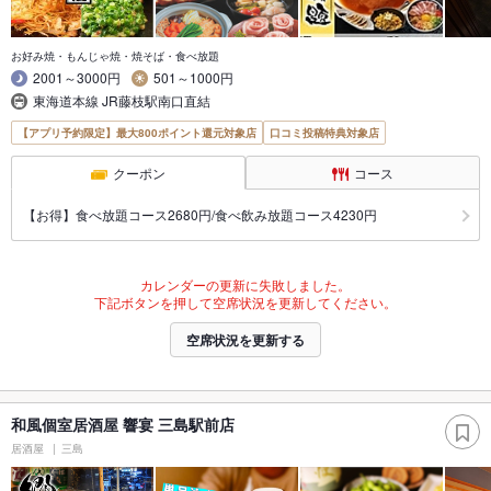
お好み焼・もんじゃ焼・焼そば・食べ放題
2001～3000円
501～1000円
東海道本線 JR藤枝駅南口直結
【アプリ予約限定】最大800ポイント還元対象店
口コミ投稿特典対象店
クーポン
コース
【お得】食べ放題コース2680円/食べ飲み放題コース4230円
カレンダーの更新に失敗しました。
下記ボタンを押して空席状況を更新してください。
空席状況を更新する
和風個室居酒屋 響宴 三島駅前店
居酒屋
三島