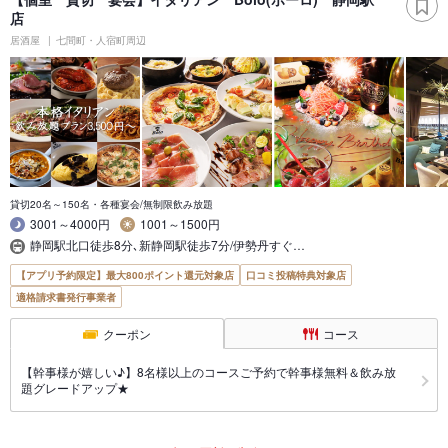
店
居酒屋
七間町・人宿町周辺
貸切20名～150名・各種宴会/無制限飲み放題
3001～4000円
1001～1500円
静岡駅北口徒歩8分､新静岡駅徒歩7分/伊勢丹すぐ…
【アプリ予約限定】最大800ポイント還元対象店
口コミ投稿特典対象店
適格請求書発行事業者
クーポン
コース
【幹事様が嬉しい♪】8名様以上のコースご予約で幹事様無料＆飲み放
題グレードアップ★