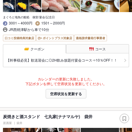
まぐろと地魚の鮨処 個室/宴会/記念日
3001～4000円
1501～2000円
JR西焼津駅から車で10分
口コミ投稿特典対象店
ポイントプラス対象店
適格請求書発行事業者
クーポン
コース
【幹事様必見】歓送迎会に◎2H飲み放題付宴会コース⇒10％OFF！！
カレンダーの更新に失敗しました。
下記ボタンを押して空席状況を更新してください。
空席状況を更新する
炭焼きと酒スタンド 七丸家(ナナマルヤ) 袋井
居酒屋
袋井