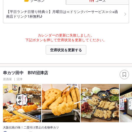
クーポン
コース
【平日ランチ日替り特典☆】月曜日は≪ドリンクバーサービス≫☆※函
南店ドリンク1杯無料♪
カレンダーの更新に失敗しました。
下記ボタンを押して空席状況を更新してください。
空席状況を更新する
串カツ田中 BIVI沼津店
居酒屋
沼津
大阪伝統の味！二度付け禁止の名物串カツ