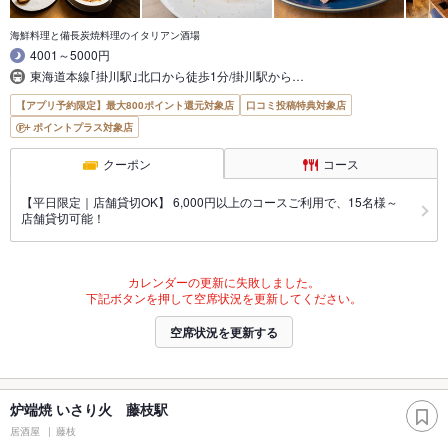
海鮮料理と備長炭焼料理のイタリアン酒場
4001～5000円
東海道本線｢掛川駅｣北口から徒歩1分/掛川駅から…
【アプリ予約限定】最大800ポイント還元対象店
口コミ投稿特典対象店
ポイントプラス対象店
クーポン
コース
【平日限定｜店舗貸切OK】 6,000円以上のコースご利用で、15名様～
店舗貸切可能！
カレンダーの更新に失敗しました。
下記ボタンを押して空席状況を更新してください。
空席状況を更新する
炉端焼 いさり火 藤枝駅
居酒屋
藤枝