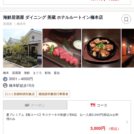
海鮮居酒屋 ダイニング 美蔵 ホテルルートイン橋本店
居酒屋
橋本市
橋本 居酒屋 海鮮 まぐろ 鮮魚 宴会
3001～4000円
橋本駅徒歩15分
口コミ投稿特典対象店
適格請求書発行事業者
クーポン
コース
夏プレミアム【梅コース】牛ステーキや刺盛り等8品 お一人様3,000円(税込)※お料
理のみ
3,000円
（税込）