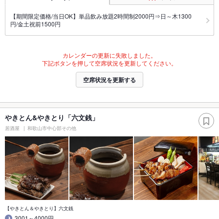
【期間限定価格/当日OK】単品飲み放題2時間制2000円⇒日～木1300
円/金土祝前1500円
カレンダーの更新に失敗しました。
下記ボタンを押して空席状況を更新してください。
空席状況を更新する
やきとん&やきとり「六文銭」
居酒屋
和歌山市中心部その他
【やきとん＆やきとり】六文銭
3001～4000円