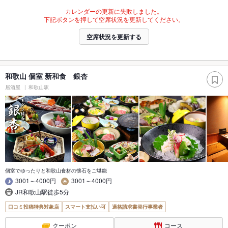
カレンダーの更新に失敗しました。
下記ボタンを押して空席状況を更新してください。
空席状況を更新する
和歌山 個室 新和食 銀杏
居酒屋
和歌山駅
個室でゆったりと和歌山食材の懐石をご堪能
3001～4000円
3001～4000円
JR和歌山駅徒歩5分
口コミ投稿特典対象店
スマート支払い可
適格請求書発行事業者
クーポン
コース