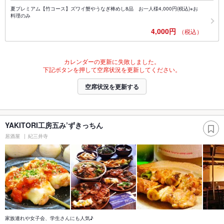
夏プレミアム【竹コース】ズワイ蟹やうなぎ棒めし8品 お一人様4,000円(税込)※お
料理のみ
4,000円
（税込）
カレンダーの更新に失敗しました。
下記ボタンを押して空席状況を更新してください。
空席状況を更新する
YAKITORI工房五み’ずきっちん
居酒屋
紀三井寺
家族連れや女子会、学生さんにも人気♪