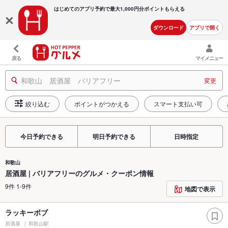
はじめてのアプリ予約で最大
1,000円分ポイントもらえる
ダウンロード
アプリで開く
戻る
マイメニュー
和歌山 居酒屋 バリアフリー
変更
絞り込む
ポイントがつかえる
スマート支払い可
今日予約できる
明日予約できる
日時指定
和歌山
居酒屋 | バリアフリーのグルメ・クーポン情報
9件 1-9件
地図で表示
ラッキーボブ
居酒屋
和歌山駅