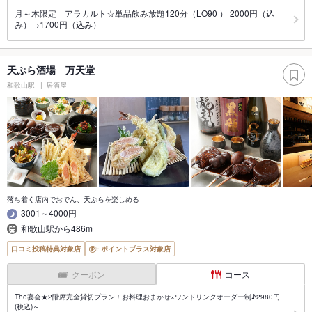
月～木限定 アラカルト☆単品飲み放題120分（LO90 ） 2000円（込
み）→1700円（込み）
天ぷら酒場 万天堂
和歌山駅
居酒屋
落ち着く店内でおでん、天ぷらを楽しめる
3001～4000円
和歌山駅から486m
口コミ投稿特典対象店
ポイントプラス対象店
クーポン
コース
The宴会★2階席完全貸切プラン！お料理おまかせ×ワンドリンクオーダー制♪2980円
(税込)～