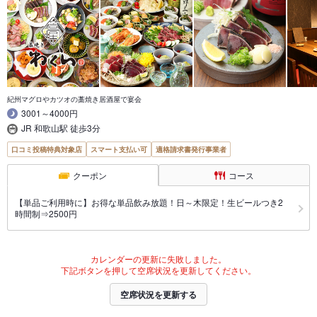
紀州マグロやカツオの藁焼き居酒屋で宴会
3001～4000円
JR 和歌山駅 徒歩3分
口コミ投稿特典対象店
スマート支払い可
適格請求書発行事業者
クーポン
コース
【単品ご利用時に】お得な単品飲み放題！日～木限定！生ビールつき2
時間制⇒2500円
カレンダーの更新に失敗しました。
下記ボタンを押して空席状況を更新してください。
空席状況を更新する