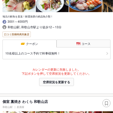
地元の鮮魚を直送！鮮度抜群の絶品魚介類！
3001～4000円
和歌山駅､和歌山市駅より徒歩12～13分
口コミ投稿特典対象店
クーポン
コース
10名様以上のコース予約で幹事様無料！
カレンダーの更新に失敗しました。
下記ボタンを押して空席状況を更新してください。
空席状況を更新する
個室 藁焼き わくら 和歌山店
和歌山駅
居酒屋