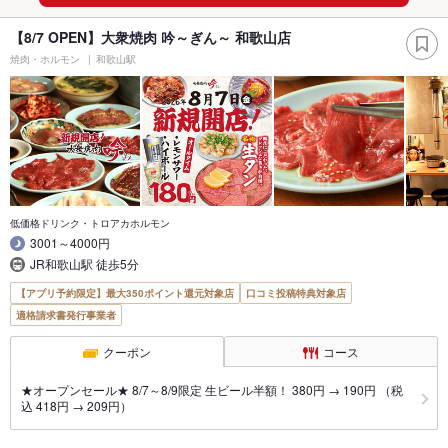
【8/7 OPEN】大衆焼肉 吟～ぎん～ 和歌山店
焼肉・ホルモン
和歌山駅
低価格ドリンク・トロアカホルモン
3001～4000円
JR和歌山駅 徒歩5分
【アプリ予約限定】最大350ポイント還元対象店
口コミ投稿特典対象店
適格請求書発行事業者
クーポン
コース
★オープンセール★ 8/7～8/9限定 生ビール半額！ 380円 → 190円 （税
込 418円 → 209円）