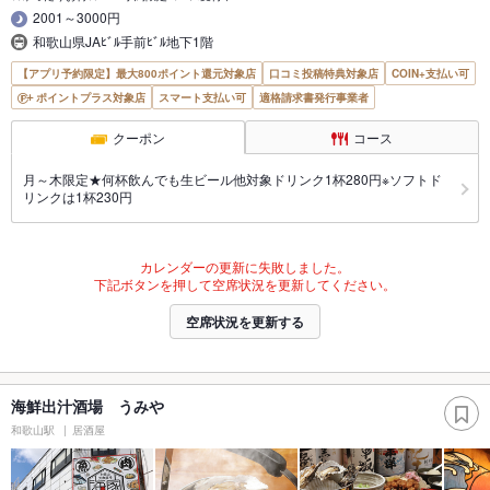
2001～3000円
和歌山県JAﾋﾞﾙ手前ﾋﾞﾙ地下1階
【アプリ予約限定】最大800ポイント還元対象店
口コミ投稿特典対象店
COIN+支払い可
ポイントプラス対象店
スマート支払い可
適格請求書発行事業者
クーポン
コース
月～木限定★何杯飲んでも生ビール他対象ドリンク1杯280円※ソフトド
リンクは1杯230円
カレンダーの更新に失敗しました。
下記ボタンを押して空席状況を更新してください。
空席状況を更新する
海鮮出汁酒場 うみや
和歌山駅
居酒屋