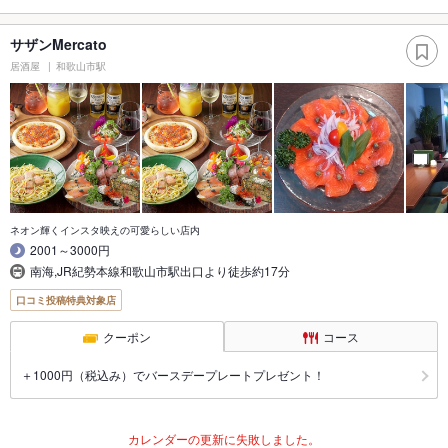
サザンMercato
居酒屋
和歌山市駅
ネオン輝くインスタ映えの可愛らしい店内
2001～3000円
南海,JR紀勢本線和歌山市駅出口より徒歩約17分
口コミ投稿特典対象店
クーポン
コース
＋1000円（税込み）でバースデープレートプレゼント！
カレンダーの更新に失敗しました。