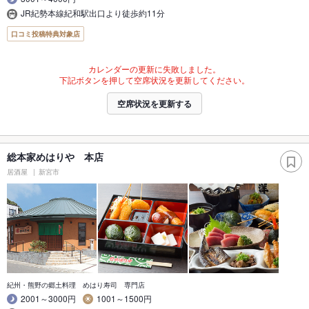
JR紀勢本線紀和駅出口より徒歩約11分
口コミ投稿特典対象店
カレンダーの更新に失敗しました。
下記ボタンを押して空席状況を更新してください。
空席状況を更新する
総本家めはりや 本店
居酒屋
新宮市
紀州・熊野の郷土料理 めはり寿司 専門店
2001～3000円
1001～1500円