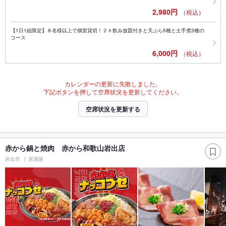
2,980円
（税込）
【1日1組限定】８名様以上で個室貸切！２ｈ飲み放題付きと天ぷら5種と土手煮3種の
コース
6,000円
（税込）
カレンダーの更新に失敗しました。
下記ボタンを押して空席状況を更新してください。
空席状況を更新する
赤から鍋と焼肉 赤から和歌山岩出店
岩出市
居酒屋