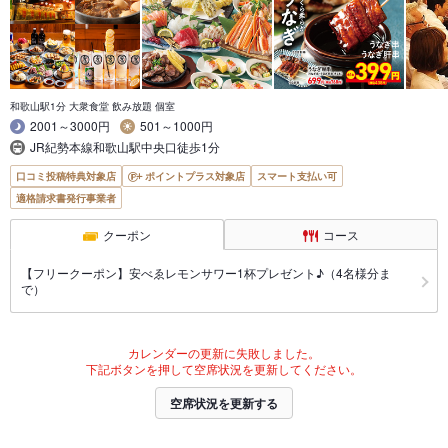
和歌山駅1分 大衆食堂 飲み放題 個室
2001～3000円
501～1000円
JR紀勢本線和歌山駅中央口徒歩1分
口コミ投稿特典対象店
ポイントプラス対象店
スマート支払い可
適格請求書発行事業者
クーポン
コース
【フリークーポン】安べゑレモンサワー1杯プレゼント♪（4名様分ま
で）
カレンダーの更新に失敗しました。
下記ボタンを押して空席状況を更新してください。
空席状況を更新する