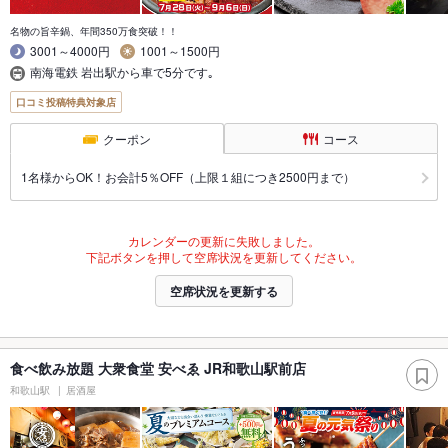
名物の旨辛鍋、年間350万食突破！！
3001～4000円
1001～1500円
南海電鉄 岩出駅から車で5分です｡
口コミ投稿特典対象店
クーポン
コース
1名様からOK！お会計5％OFF（上限１組につき2500円まで）
カレンダーの更新に失敗しました。
下記ボタンを押して空席状況を更新してください。
空席状況を更新する
食べ飲み放題 大衆食堂 安べゑ JR和歌山駅前店
和歌山駅
居酒屋