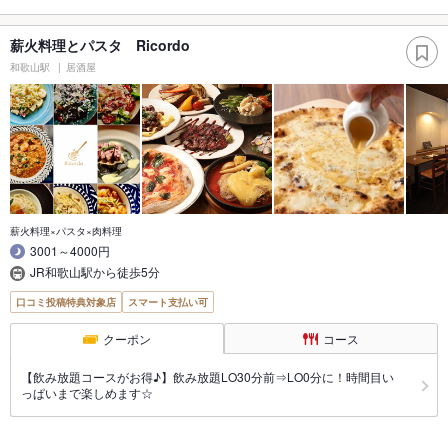
薪火料理とパスタ Ricordo
和歌山駅
居酒屋
薪火料理×パスタ×肉料理
3001～4000円
JR和歌山駅から徒歩5分
口コミ投稿特典対象店
スマート支払い可
クーポン
コース
【飲み放題コースがお得♪】飲み放題LO30分前⇒LO0分に！時間目い
っぱいまで楽しめます☆