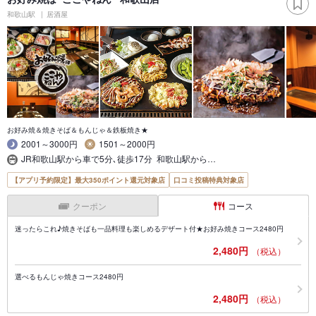
和歌山駅
居酒屋
お好み焼＆焼きそば＆もんじゃ＆鉄板焼き★
2001～3000円
1501～2000円
JR和歌山駅から車で5分､徒歩17分 和歌山駅から…
【アプリ予約限定】最大350ポイント還元対象店
口コミ投稿特典対象店
クーポン
コース
迷ったらこれ♪焼きそばも一品料理も楽しめるデザート付★お好み焼きコース2480円
2,480円
（税込）
選べるもんじゃ焼きコース2480円
2,480円
（税込）