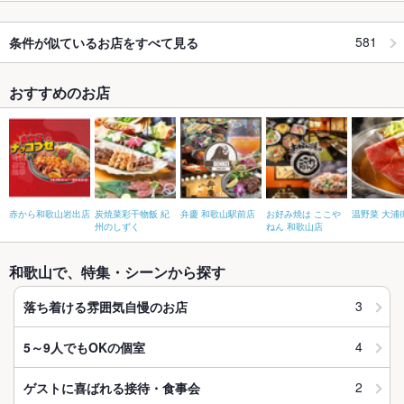
581
条件が似ているお店をすべて見る
おすすめのお店
赤から和歌山岩出店
炭焼菜彩干物飯 紀
弁慶 和歌山駅前店
お好み焼は ここや
温野菜 大浦
州のしずく
ねん 和歌山店
和歌山で、特集・シーンから探す
3
落ち着ける雰囲気自慢のお店
4
5～9人でもOKの個室
2
ゲストに喜ばれる接待・食事会