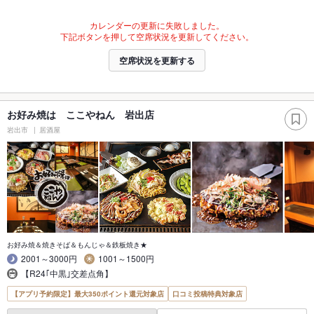
カレンダーの更新に失敗しました。
下記ボタンを押して空席状況を更新してください。
空席状況を更新する
お好み焼は ここやねん 岩出店
岩出市
居酒屋
お好み焼＆焼きそば＆もんじゃ＆鉄板焼き★
2001～3000円
1001～1500円
【R24｢中黒｣交差点角】
【アプリ予約限定】最大350ポイント還元対象店
口コミ投稿特典対象店