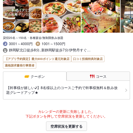
貸切20名～150名・各種宴会/無制限飲み放題
3001～4000円
1001～1500円
静岡駅北口徒歩8分､新静岡駅徒歩7分/伊勢丹すぐ…
【アプリ予約限定】最大800ポイント還元対象店
口コミ投稿特典対象店
適格請求書発行事業者
クーポン
コース
【幹事様が嬉しい♪】8名様以上のコースご予約で幹事様無料＆飲み放
題グレードアップ★
カレンダーの更新に失敗しました。
下記ボタンを押して空席状況を更新してください。
空席状況を更新する