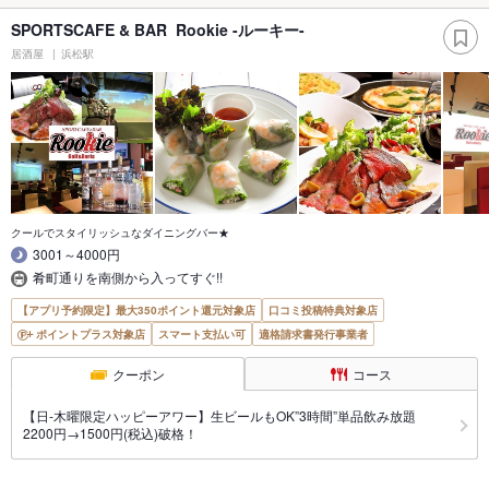
SPORTSCAFE & BAR Rookie -ルーキー-
居酒屋
浜松駅
クールでスタイリッシュなダイニングバー★
3001～4000円
肴町通りを南側から入ってすぐ!!
【アプリ予約限定】最大350ポイント還元対象店
口コミ投稿特典対象店
ポイントプラス対象店
スマート支払い可
適格請求書発行事業者
クーポン
コース
【日-木曜限定ハッピーアワー】生ビールもOK”3時間”単品飲み放題
2200円→1500円(税込)破格！