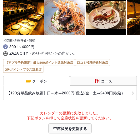
和空間×創作洋食×個室
3001～4000円
ZAZA CITY下のｽﾀｰﾊﾞｯｸｽｺｰﾋｰの向かい｡
【アプリ予約限定】最大800ポイント還元対象店
口コミ投稿特典対象店
ポイントプラス対象店
クーポン
コース
【120分単品飲み放題】日～木→2000円(税込)/金・土→2400円(税込)
カレンダーの更新に失敗しました。
下記ボタンを押して空席状況を更新してください。
空席状況を更新する