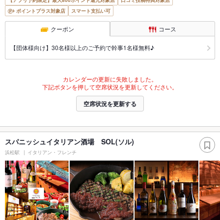
【アプリ予約限定】最大800ポイント還元対象店
口コミ投稿特典対象店
ポイントプラス対象店
スマート支払い可
クーポン
コース
【団体様向け】30名様以上のご予約で幹事1名様無料♪
カレンダーの更新に失敗しました。
下記ボタンを押して空席状況を更新してください。
空席状況を更新する
スパニッシュイタリアン酒場 SOL(ソル)
浜松駅
イタリアン・フレンチ