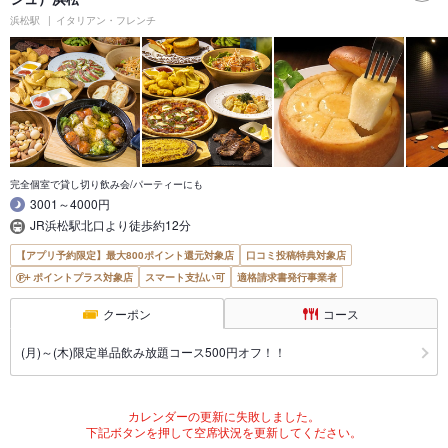
浜松駅
イタリアン・フレンチ
完全個室で貸し切り飲み会/パーティーにも
3001～4000円
JR浜松駅北口より徒歩約12分
【アプリ予約限定】最大800ポイント還元対象店
口コミ投稿特典対象店
ポイントプラス対象店
スマート支払い可
適格請求書発行事業者
クーポン
コース
(月)～(木)限定単品飲み放題コース500円オフ！！
カレンダーの更新に失敗しました。
下記ボタンを押して空席状況を更新してください。