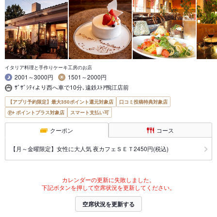
イタリア料理と手作りケーキ工房のお店
2001～3000円
1501～2000円
ｻﾞｻﾞｼﾃｨより西へ車で10分､遠鉄ｽﾄｱ鴨江店前
【アプリ予約限定】最大350ポイント還元対象店
口コミ投稿特典対象店
ポイントプラス対象店
スマート支払い可
クーポン
コース
【月～金曜限定】女性に大人気 夜カフェＳＥＴ2450円(税込)
カレンダーの更新に失敗しました。
下記ボタンを押して空席状況を更新してください。
空席状況を更新する