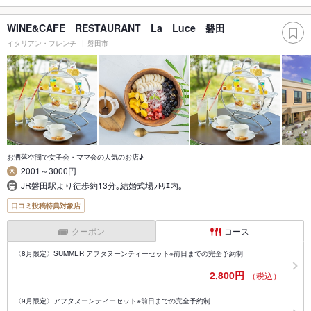
WINE&CAFE RESTAURANT La Luce 磐田
イタリアン・フレンチ
磐田市
お洒落空間で女子会・ママ会の人気のお店♪
2001～3000円
JR磐田駅より徒歩約13分｡結婚式場ﾗﾄﾘｴ内｡
口コミ投稿特典対象店
クーポン
コース
〈8月限定〉SUMMER アフタヌーンティーセット※前日までの完全予約制
2,800円
（税込）
〈9月限定〉アフタヌーンティーセット※前日までの完全予約制