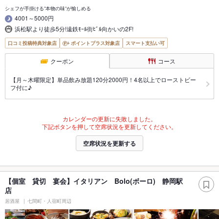
シェフが手掛ける”本物の味”が愉しめる
4001～5000円
浜松駅より徒歩5分!遠鉄ﾓｰﾙ街ﾋﾞﾙ向かいの2F!
口コミ投稿特典対象店
ポイントプラス対象店
スマート支払い可
クーポン
コース
【月～木曜限定】単品飲み放題120分2000円！4名以上でローストビー
フ付に♪
カレンダーの更新に失敗しました。
下記ボタンを押して空席状況を更新してください。
空席状況を更新する
【個室 貸切 宴会】イタリアン Bolo(ボーロ) 静岡駅
店
居酒屋
七間町・人宿町周辺