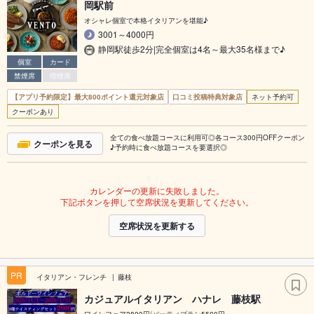
岡駅前
オシャレ個室で本格イタリアンを堪能♪
3001～4000円
静岡駅徒歩2分|完全個室は4名～最大35名様まで♪
個室
カード
禁煙席
喫煙席
【アプリ予約限定】最大800ポイント還元対象店
口コミ投稿特典対象店
ネット予約可
クーポンあり
全ての食べ放題コースに利用可◎各コース300円OFFクーポン
クーポンを見る
♪予約時に食べ放題コースを要選択◎
カレンダーの更新に失敗しました。
下記ボタンを押して空席状況を更新してください。
空席状況を更新する
PR
イタリアン・フレンチ
藤枝
カジュアルイタリアン ハナレ 藤枝駅