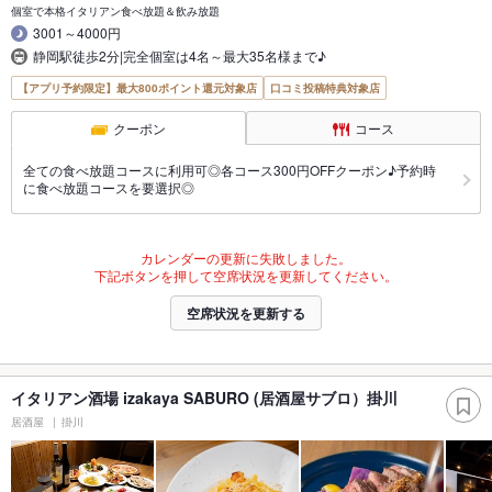
個室で本格イタリアン食べ放題＆飲み放題
3001～4000円
静岡駅徒歩2分|完全個室は4名～最大35名様まで♪
【アプリ予約限定】最大800ポイント還元対象店
口コミ投稿特典対象店
クーポン
コース
全ての食べ放題コースに利用可◎各コース300円OFFクーポン♪予約時
に食べ放題コースを要選択◎
カレンダーの更新に失敗しました。
下記ボタンを押して空席状況を更新してください。
空席状況を更新する
イタリアン酒場 izakaya SABURO (居酒屋サブロ）掛川
居酒屋
掛川