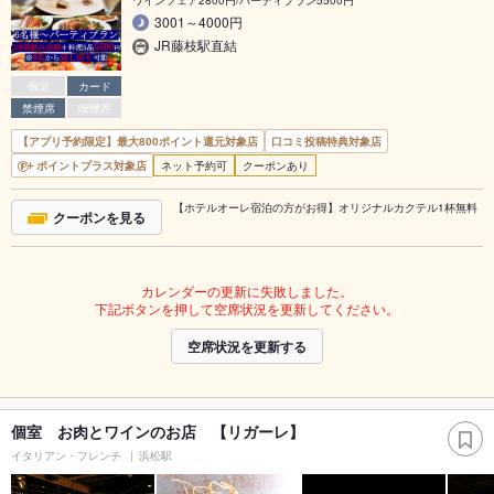
ワインフェア2800円/パーティプラン5500円
3001～4000円
JR藤枝駅直結
個室
カード
禁煙席
喫煙席
【アプリ予約限定】最大800ポイント還元対象店
口コミ投稿特典対象店
ポイントプラス対象店
ネット予約可
クーポンあり
【ホテルオーレ宿泊の方がお得】オリジナルカクテル1杯無料
クーポンを見る
カレンダーの更新に失敗しました。
下記ボタンを押して空席状況を更新してください。
空席状況を更新する
個室 お肉とワインのお店 【リガーレ】
イタリアン・フレンチ
浜松駅