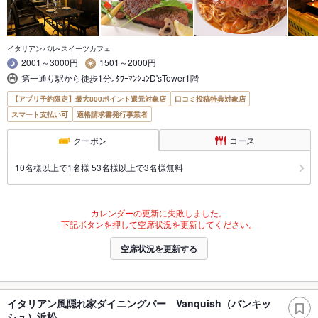
イタリアンバル×スイーツカフェ
2001～3000円
1501～2000円
第一通り駅から徒歩1分｡ﾀﾜｰﾏﾝｼｮﾝD'sTower1階
【アプリ予約限定】最大800ポイント還元対象店
口コミ投稿特典対象店
スマート支払い可
適格請求書発行事業者
クーポン
コース
10名様以上で1名様 53名様以上で3名様無料
カレンダーの更新に失敗しました。
下記ボタンを押して空席状況を更新してください。
空席状況を更新する
イタリアン風隠れ家ダイニングバー Vanquish（バンキッ
シュ）浜松