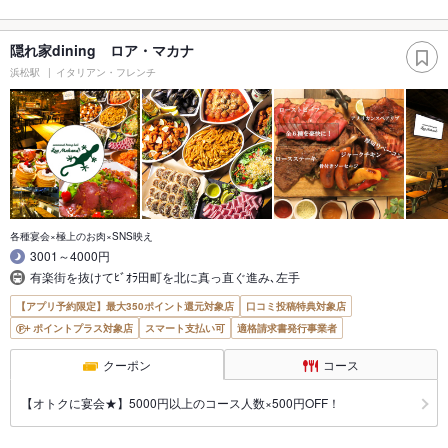
隠れ家dining ロア・マカナ
浜松駅
イタリアン・フレンチ
各種宴会×極上のお肉×SNS映え
3001～4000円
有楽街を抜けてﾋﾞｵﾗ田町を北に真っ直ぐ進み､左手
【アプリ予約限定】最大350ポイント還元対象店
口コミ投稿特典対象店
ポイントプラス対象店
スマート支払い可
適格請求書発行事業者
クーポン
コース
【オトクに宴会★】5000円以上のコース人数×500円OFF！