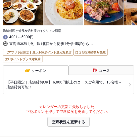
海鮮料理と備長炭焼料理のイタリアン酒場
4001～5000円
東海道本線｢掛川駅｣北口から徒歩1分/掛川駅から…
【アプリ予約限定】最大800ポイント還元対象店
口コミ投稿特典対象店
ポイントプラス対象店
クーポン
コース
【平日限定｜店舗貸切OK】 6,000円以上のコースご利用で、15名様～
店舗貸切可能！
カレンダーの更新に失敗しました。
下記ボタンを押して空席状況を更新してください。
空席状況を更新する