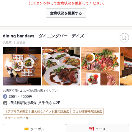
下記ボタンを押して空席状況を更新してください。
空席状況を更新する
dining bar days ダイニングバー デイズ
浜松駅
居酒屋
お洒落空間×コスパ◎の隠れ家イタリアン
3001～4000円
JR浜松駅徒歩5分､八千代さん2F
【アプリ予約限定】最大800ポイント還元対象店
口コミ投稿特典対象店
スマート支払い可
クーポン
コース