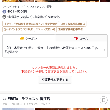
ワイワイできるスパニッシュイタリアン酒場
4001～5000円
浜松駅から徒歩7分｡有楽街､ｼﾞｬﾝｶﾗの北｡
【アプリ予約限定】最大350ポイント還元対象店
口コミ投稿特典対象店
ポイントプラス対象店
スマート支払い可
適格請求書発行事業者
クーポン
コース
【日～木限定でお得にご飲食！】2時間飲み放題付きコースが500円(税
込)引き☆
カレンダーの更新に失敗しました。
下記ボタンを押して空席状況を更新してください。
空席状況を更新する
La FESTa ラフェスタ 鴨江店
佐鳴台・鴨江周辺
イタリアン・フレンチ