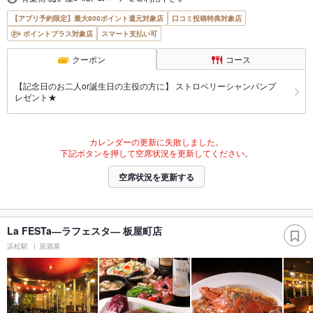
【アプリ予約限定】最大800ポイント還元対象店
口コミ投稿特典対象店
ポイントプラス対象店
スマート支払い可
クーポン
コース
【記念日のお二人or誕生日の主役の方に】 ストロベリーシャンパンプ
レゼント★
カレンダーの更新に失敗しました。
下記ボタンを押して空席状況を更新してください。
空席状況を更新する
La FESTa―ラフェスタ― 板屋町店
浜松駅
居酒屋