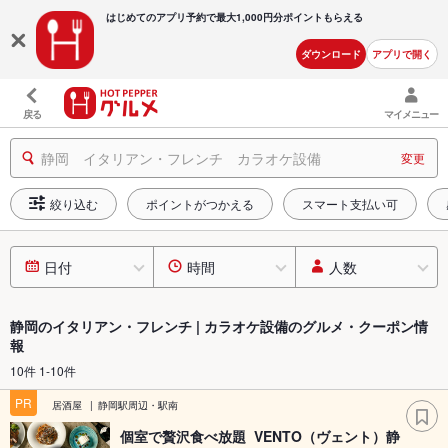
はじめてのアプリ予約で最大
1,000円分ポイントもらえる
ダウンロード
アプリで開く
戻る
マイメニュー
静岡 イタリアン・フレンチ カラオケ設備
変更
絞り込む
ポイントがつかえる
スマート支払い可
日付
時間
人数
静岡のイタリアン・フレンチ | カラオケ設備のグルメ・クーポン情
報
10件 1-10件
PR
居酒屋
静岡駅周辺・駅南
個室で贅沢食べ放題 VENTO（ヴェント）静