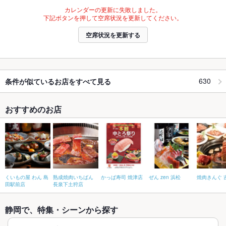
カレンダーの更新に失敗しました。
下記ボタンを押して空席状況を更新してください。
空席状況を更新する
630
条件が似ているお店をすべて見る
おすすめのお店
くいもの屋 わん 島
熟成焼肉いちばん
かっぱ寿司 焼津店
ぜん zen 浜松
焼肉きんぐ 
田駅前店
長泉下土狩店
静岡で、特集・シーンから探す