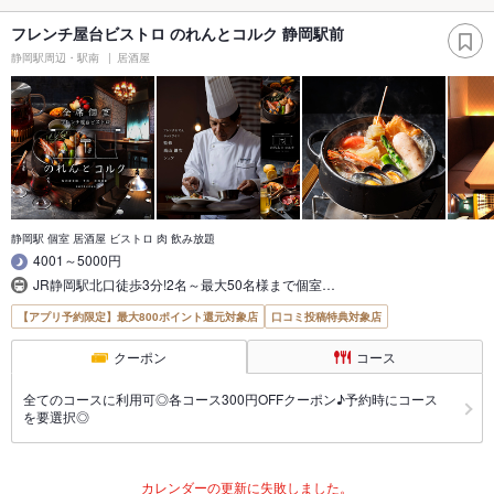
フレンチ屋台ビストロ のれんとコルク 静岡駅前
静岡駅周辺・駅南
居酒屋
静岡駅 個室 居酒屋 ビストロ 肉 飲み放題
4001～5000円
JR静岡駅北口徒歩3分!2名～最大50名様まで個室…
【アプリ予約限定】最大800ポイント還元対象店
口コミ投稿特典対象店
クーポン
コース
全てのコースに利用可◎各コース300円OFFクーポン♪予約時にコース
を要選択◎
カレンダーの更新に失敗しました。