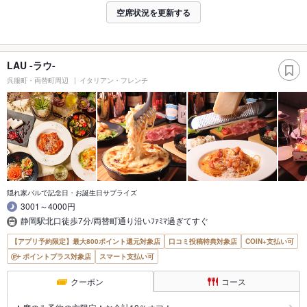
空席状況を更新する
LAU -ラウ-
呉服町・両替町周辺
イタリアン・フレンチ
隠れ家バルで記念日・お誕生日サプライズ
3001～4000円
静岡駅北口徒歩7分/両替町通り沿いﾌｧﾐﾏ過ぎてすぐ
【アプリ予約限定】最大800ポイント還元対象店
口コミ投稿特典対象店
COIN+支払い可
ポイントプラス対象店
スマート支払い可
クーポン
コース