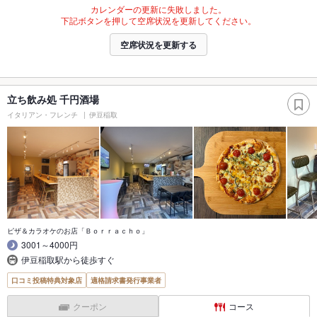
カレンダーの更新に失敗しました。
下記ボタンを押して空席状況を更新してください。
空席状況を更新する
立ち飲み処 千円酒場
イタリアン・フレンチ
伊豆稲取
ピザ＆カラオケのお店「Ｂｏｒｒａｃｈｏ」
3001～4000円
伊豆稲取駅から徒歩すぐ
口コミ投稿特典対象店
適格請求書発行事業者
クーポン
コース