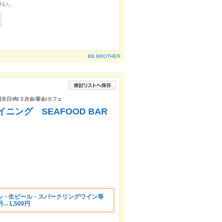
さい。
BB BROTHER
誕生日/肉/２次会/宴会/カフェ
ング SEAFOOD BAR
ル・生ビール・スパークリングワイン等
→1,500円