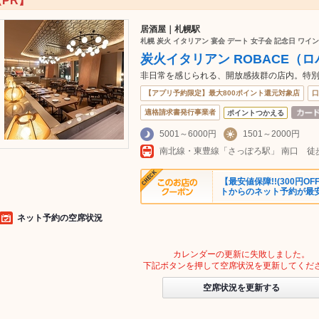
【PR】
居酒屋｜札幌駅
札幌 炭火 イタリアン 宴会 デート 女子会 記念日 ワイン
炭火イタリアン ROBACE（
非日常を感じられる、開放感抜群の店内。特
【アプリ予約限定】最大800ポイント還元対象店
口
適格請求書発行事業者
ポイントつかえる
5001～6000円
1501～2000円
【最安値保障!!(300円
トからのネット予約が最
ネット予約の空席状況
カレンダーの更新に失敗しました。
下記ボタンを押して空席状況を更新してくだ
空席状況を更新する