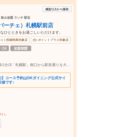
 飲み放題 ランチ 駅近
ロバーチェ）札幌駅前店
別なひとときをお過ごしいただけます。
コミ投稿特典対象店
ポイントプラス対象店
南北線・東豊線「さっぽろ駅」 南口 徒歩1分/JI「札幌駅」南口から駅前通りを大通方面へ直結 徒歩4～5分
OFF)】コース予約はDKダイニング公式サイ
安値です♪
さい。