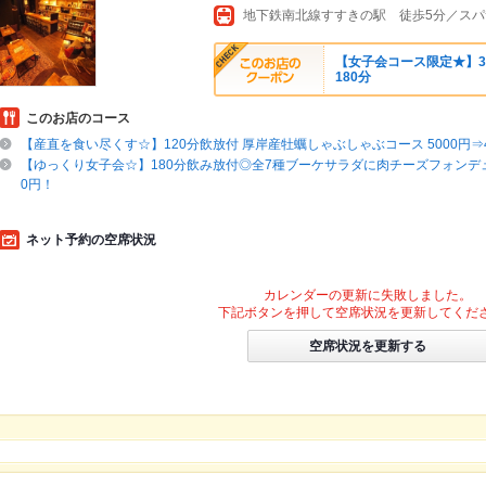
地下鉄南北線すすきの駅 徒歩5分／ス
【女子会コース限定★】370
180分
このお店のコース
【産直を食い尽くす☆】120分飲放付 厚岸産牡蠣しゃぶしゃぶコース 5000円⇒4
【ゆっくり女子会☆】180分飲み放付◎全7種ブーケサラダに肉チーズフォンデュ
0円！
ネット予約の空席状況
カレンダーの更新に失敗しました。
下記ボタンを押して空席状況を更新してくだ
空席状況を更新する