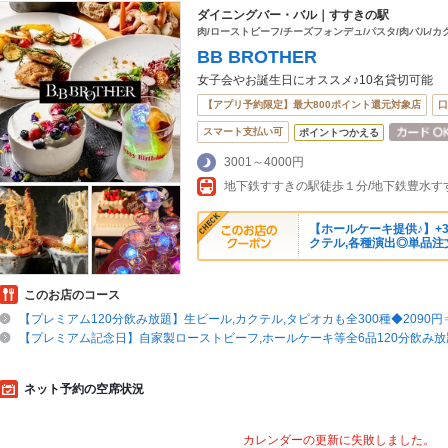
ダイニングバー・バル｜すすきの駅
肉/ローストビーフ/チーズフォンデュ/パスタ/肉バル/カ
BB BROTHER
女子会やお誕生日にオススメ♪10名貸切可能
【アプリ予約限定】最大800ポイント還元対象店
口
スマート支払い可
ポイントつかえる
3001～4000円
【ホールケーキ提供♪】+3
クテル,各種演出◎単品注
このお店のコース
【プレミアム120分飲み放題】生ビール,カクテル,タピオカも全300種◆2090円⇒
【プレミアム記念日】自家製ローストビーフ,ホールケーキ等全6品120分飲み放題
ネット予約の空席状況
カレンダーの更新に失敗しました。