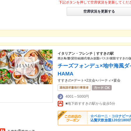
下記ボタンを押して空席状況を更新してくだ
空席状況を更新する
イタリアン・フレンチ｜すすきの駅
焼き鳥/蟹/貸切/結婚式/飲み放題/パスタ/個室/すすきの/
チーズフォンデュ×地中海風ダイニ
HAMA
すすきの×デート×2次会×パーティ×宴会
適格請求書発行事業者
4001～5000円
■地下鉄すすきの駅から徒歩5分
☆ペローニ・コロナビー
込贅沢飲放題120分1800円