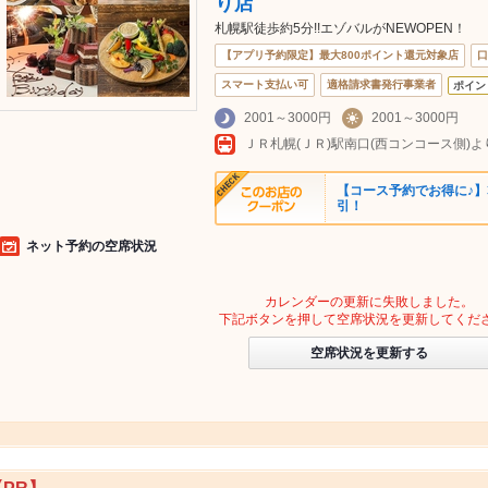
り店
札幌駅徒歩約5分!!エゾバルがNEWOPEN！
【アプリ予約限定】最大800ポイント還元対象店
口
スマート支払い可
適格請求書発行事業者
ポイン
2001～3000円
2001～3000円
【コース予約でお得に♪】
引！
ネット予約の空席状況
カレンダーの更新に失敗しました。
下記ボタンを押して空席状況を更新してくだ
空席状況を更新する