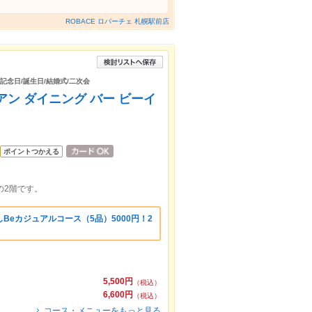
ROBACE ロバーチェ 札幌駅前店
/記念日/誕生日/結婚式/二次会
（イタリアン ダイニング バー ビーイ
ポイントつかえる
の2階です。
Beカジュアルコース（5品）5000円！2
5,500円
（税込）
6,600円
（税込）
コース・メニューをもっと見る