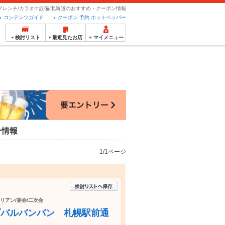
フレンチ/カラオケ設備/北海道のおすすめ・クーポン情報
コンテンツガイド
クーポン 予約 ホットペッパー
検討リスト
最近見たお店
マイメニュー
ン情報
1/1ページ
タリアン/宴会/二次会
ゾバルバンバン 札幌駅前通