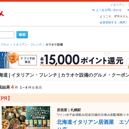
イタリアン・
よくある問い合わせ
ようこそ、
さん
ゲスト
会員登録する（無料）
 グルメ
イタリアン・フレンチ
カラオケ設備
海道 | イタリアン・フレンチ | カラオケ設備のグルメ・クーポ
4
索結果
件
1～4
件を表示
【PR】
居酒屋｜札幌駅
ワイン/女子会/昼飲み/記念日/誕生日/飲み放題/個室/イ
北海道イタリアン居酒屋 エ