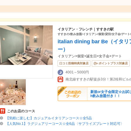
イタリアン・フレンチ｜すすきの駅
すすきの/飲み放題/イタリアン/個室/貸切/女子会/デート
italian dining bar Be
ー）
イタリアン×個室×誕生日×女子会×デート
口コミ投稿特典対象店
ポイントプラス対象店
4001～5000円
南北線すすきの駅徒歩3分！第2桂和ビル
新規or女子会限定☆お試し
h飲み放題付き！！
このお店のコース
【気軽に楽しむ】カジュアルイタリアンコース☆全5品
【人気No.1】ラグジュアリーコース☆全6品〈サプライズプレート対応可〉