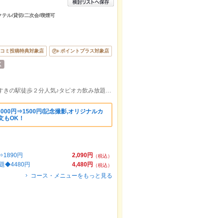
クテル/貸切/二次会/喫煙可
コミ投稿特典対象店
ポイントプラス対象店
地下鉄すすきの駅徒歩１分/地下鉄豊水すすきの駅徒歩２分人気♪タピオカ飲み放題 貸切 女子 合コン 結婚式二次会
000円⇒1500円/記念撮影,オリジナルカ
文もOK！
1890円
2,090円
（税込）
◆4480円
4,480円
（税込）
コース・メニューをもっと見る