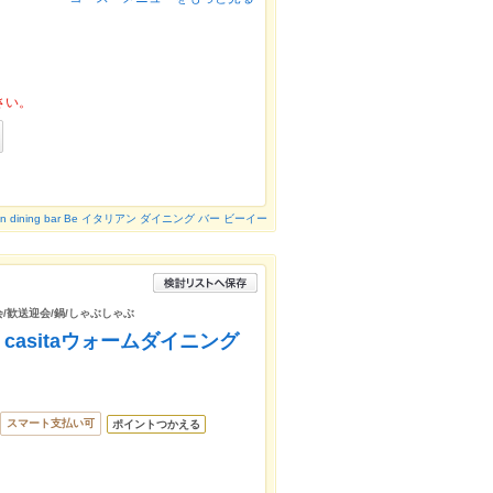
さい。
lian dining bar Be イタリアン ダイニング バー ビーイー
会/歓送迎会/鍋/しゃぶしゃぶ
g casitaウォームダイニング
スマート支払い可
ポイントつかえる