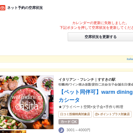
ネット予約の空席状況
カレンダーの更新に失敗しました。
下記ボタンを押して空席状況を更新してくだ
空席状況を更新する
ita
イタリアン・フレンチ｜すすきの駅
牡蠣/肉/ワイン/飲み放題/貸切/二次会/女子会/誕生日/宴
【ペット同伴可】warm dinin
カシータ
★プライベート空間×女子会×手作り料理
口コミ投稿特典対象店
ポイントプラス対象店
3001～4000円