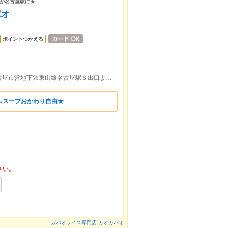
が名古屋駅に★
パオ
ポイントつかえる
空港バス，名古屋市営地下鉄桜通線，名古屋市営地下鉄東山線名古屋駅６出口より徒歩約5分
ムスープおかわり自由★
さい。
ガパオライス専門店 カオガパオ