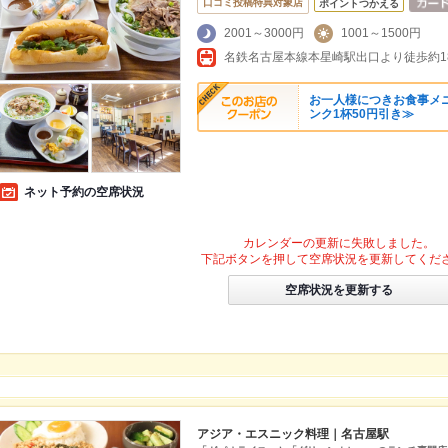
口コミ投稿特典対象店
ポイントつかえる
2001～3000円
1001～1500円
お一人様につきお食事メ
ンク1杯50円引き≫
ネット予約の空席状況
カレンダーの更新に失敗しました。
下記ボタンを押して空席状況を更新してくだ
空席状況を更新する
アジア・エスニック料理｜名古屋駅