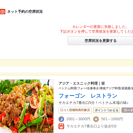
ネット予約の空席状況
カレンダーの更新に失敗しました。
下記ボタンを押して空席状況を更新してくだ
空席状況を更新する
アジア・エスニック料理｜栄
ベトナム料理/フォー/生春巻き/東南アジア料理/居酒屋/栄
フォーゴン レストラン
サカエチカ7番出口5分！ベトナム本場の味♪
口コミ投稿特典対象店
ポイントつかえる
2001～3000円
501～1000円
サカエチカ7番出口より徒歩5分