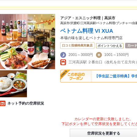
アジア・エスニック料理｜高浜市
高浜市/沢渡町/三河高浜駅/ベトナム料理/ブンチャー/自
ベトナム料理 VI XUA
本場の味を楽しむベトナム料理専門店
口コミ投稿特典対象店
ポイントつかえる
2001～3000円
1001～1500円
三河高浜駅 ２番出口（改札を出て左方向）
【学生証ご提示特典】学生
ネット予約の空席状況
カレンダーの更新に失敗しました。
下記ボタンを押して空席状況を更新してくだ
空席状況を更新する