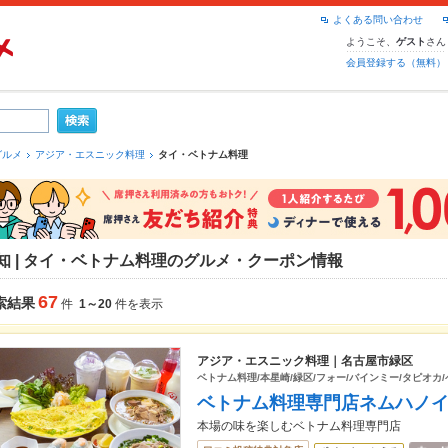
よくある問い合わせ
ようこそ、
さん
ゲスト
会員登録する（無料）
グルメ
アジア・エスニック料理
タイ・ベトナム料理
知 | タイ・ベトナム料理のグルメ・クーポン情報
67
索結果
件
1～20
件を表示
アジア・エスニック料理｜名古屋市緑区
ベトナム料理/本星崎/緑区/フォー/バインミー/タピオカ
ベトナム料理専門店ネムハノ
本場の味を楽しむベトナム料理専門店