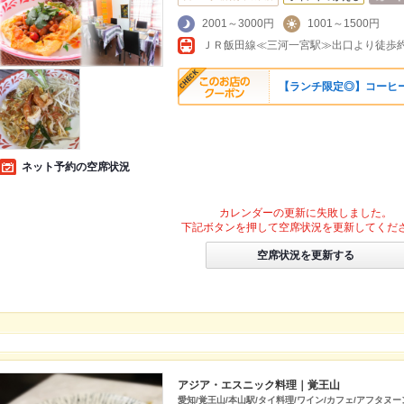
2001～3000円
1001～1500円
ＪＲ飯田線≪三河一宮駅≫出口より徒歩約
【ランチ限定◎】コーヒ
ネット予約の空席状況
カレンダーの更新に失敗しました。
下記ボタンを押して空席状況を更新してくだ
空席状況を更新する
アジア・エスニック料理｜覚王山
愛知/覚王山/本山駅/タイ料理/ワイン/カフェ/アフタヌー