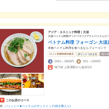
アジア・エスニック料理｜大須
大須/ベトナム料理/ディナー/テイクアウト/ベトナムビー
ベトナム料理 フォーゴン 大須
本格ベトナム料理を食べるならフォーゴンで
口コミ投稿特典対象店
ポイントつかえる
2001～3000円
501～1000円
地下鉄 上前津駅から徒歩5分
このお店のコース
バィンミー★ベトナムのサンドイッチ(焼き豚入り)