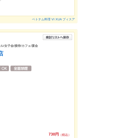
ベトナム料理 VI XUA ブィスア
ル/女子会/接待/カフェ/宴会
店
730円
（税込）