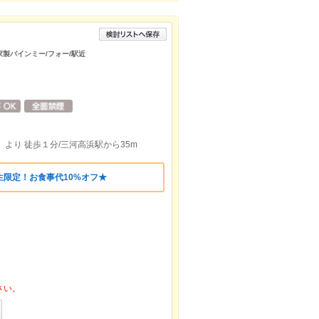
家製バインミー/フォー/駅近
より 徒歩１分/三河高浜駅から35m
限定！お食事代10%オフ★
さい。