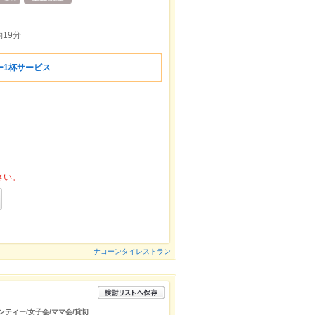
19分
ー1杯サービス
さい。
ナコーンタイレストラン
ンティー/女子会/ママ会/貸切