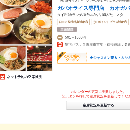
「ガパオライス」と「グリーンカレー」のランチ専門店
ガパオライス専門店 カオガ
タイ料理/ランチ/昼飲み/名古屋駅/たこスタ
口コミ投稿特典対象店
ポイントプラス対象店
501～1000円
★ジャスミン茶＆トムヤ
ネット予約の空席状況
カレンダーの更新に失敗しました。
下記ボタンを押して空席状況を更新してくだ
空席状況を更新する