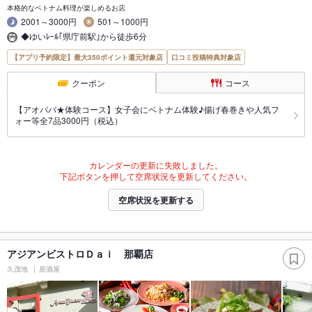
本格的なベトナム料理が楽しめるお店
2001～3000円
501～1000円
◆ゆいﾚｰﾙ｢県庁前駅｣から徒歩6分
【アプリ予約限定】最大350ポイント還元対象店
口コミ投稿特典対象店
クーポン
コース
【アオババ★体験コース】女子会にベトナム体験♪揚げ春巻きや人気フ
ォー等全7品3000円（税込）
カレンダーの更新に失敗しました。
下記ボタンを押して空席状況を更新してください。
空席状況を更新する
アジアンビストロＤａｉ 那覇店
久茂地
居酒屋