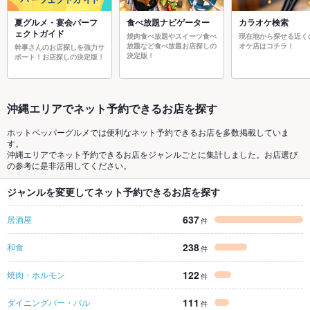
夏グルメ・宴会パーフ
食べ放題ナビゲーター
カラオケ検索
ェクトガイド
焼肉食べ放題やスイーツ食べ
現在地から探せる近く
放題など食べ放題お店探しの
オケ店はコチラ！
幹事さんのお店探しを強力サ
決定版！
ポート！お店探しの決定版！
沖縄エリアでネット予約できるお店を探す
ホットペッパーグルメでは便利なネット予約できるお店を多数掲載していま
す。
沖縄エリアでネット予約できるお店をジャンルごとに集計しました。お店選び
の参考に是非活用してください。
ジャンルを変更してネット予約できるお店を探す
637
居酒屋
件
238
和食
件
122
焼肉・ホルモン
件
111
ダイニングバー・バル
件