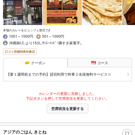
本場のカレーをビュッフェ形式で♪
1001～1500円
501～1000円
沖縄南I.C.より15分｡ｻﾝｴｰﾊﾝﾋﾞｰ隣すき家裏手｡
口コミ投稿特典対象店
クーポン
コース
【要１週間前までの予約】貸切利用で幹事２名様無料サービス☆
カレンダーの更新に失敗しました。
下記ボタンを押して空席状況を更新してください。
空席状況を更新する
アジアのごはん きとね