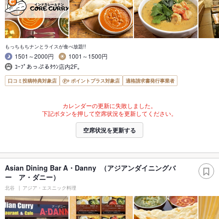
もっちもちナンとライスが食べ放題!!
1501～2000円
1001～1500円
ｺｰﾌﾟあっぷるﾀｳﾝ店内2F｡
口コミ投稿特典対象店
ポイントプラス対象店
適格請求書発行事業者
カレンダーの更新に失敗しました。
下記ボタンを押して空席状況を更新してください。
空席状況を更新する
Asian Dining Bar A・Danny （アジアンダイニングバ
ー ア・ダニー）
北谷
アジア・エスニック料理