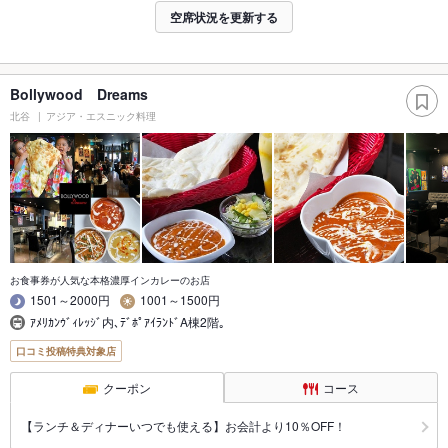
空席状況を更新する
Bollywood Dreams
北谷
アジア・エスニック料理
お食事券が人気な本格濃厚インカレーのお店
1501～2000円
1001～1500円
ｱﾒﾘｶﾝｳﾞｨﾚｯｼﾞ内､ﾃﾞﾎﾟｱｲﾗﾝﾄﾞA棟2階｡
口コミ投稿特典対象店
クーポン
コース
【ランチ＆ディナーいつでも使える】お会計より10％OFF！