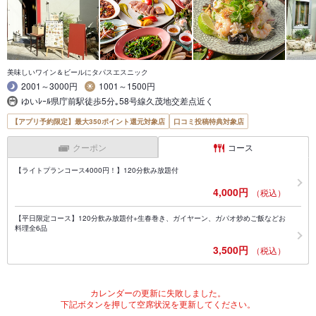
美味しいワイン＆ビールにタパスエスニック
2001～3000円
1001～1500円
ゆいﾚｰﾙ県庁前駅徒歩5分｡58号線久茂地交差点近く
【アプリ予約限定】最大350ポイント還元対象店
口コミ投稿特典対象店
クーポン
コース
【ライトプランコース4000円！】120分飲み放題付
4,000円
（税込）
【平日限定コース】120分飲み放題付+生春巻き、ガイヤーン、ガパオ炒めご飯などお
料理全6品
3,500円
（税込）
カレンダーの更新に失敗しました。
下記ボタンを押して空席状況を更新してください。