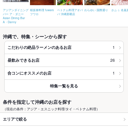
アジアンダイニング
桜坂泰料理 fuwaro
ベトナム料理アオバ
わらゆい 国際通り
かふぅ 名嘉
バー ア・ダニー
フワロ
バ 沖縄那覇店
Asian Dining Bar
A・Danny
沖縄で、特集・シーンから探す
1
こだわりの絶品ラーメンのあるお店
26
昼飲みできるお店
1
合コンにオススメのお店
特集一覧を見る
条件を指定して沖縄のお店を探す
（現在の条件：アジア・エスニック料理/タイ・ベトナム料理）
エリアで絞る