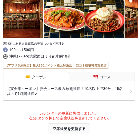
裏路地にある古民家風の美味しいタイ料理♪
1001～1500円
沖縄ﾓﾉﾚｰﾙ牧志駅西口より徒歩約10分
【アプリ予約限定】最大350ポイント還元対象店
口コミ投稿特典対象店
クーポン
コース
【宴会用クーポン】宴会コース飲み放題延長！10名以上で30分、15名
以上で1時間延長♪
カレンダーの更新に失敗しました。
下記ボタンを押して空席状況を更新してください。
空席状況を更新する