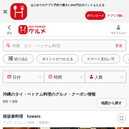
はじめてのアプリ予約で最大
1,000円分ポイントもらえる
ダウンロード
アプリで開く
戻る
マイメニュー
沖縄 タイ・ベトナム料理
変更
絞り込む
ポイントがつかえる
スマート支払い可
日付
時間
人数
沖縄のタイ・ベトナム料理のグルメ・クーポン情報
9件 1-9件
地図から探す
桜坂泰料理 fuwaro
アジア・エスニック料理
国際通り