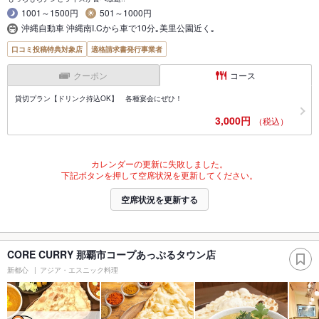
1001～1500円
501～1000円
沖縄自動車 沖縄南I.Cから車で10分｡美里公園近く｡
口コミ投稿特典対象店
適格請求書発行事業者
クーポン
コース
貸切プラン【ドリンク持込OK】 各種宴会にぜひ！
3,000円
（税込）
カレンダーの更新に失敗しました。
下記ボタンを押して空席状況を更新してください。
空席状況を更新する
CORE CURRY 那覇市コープあっぷるタウン店
新都心
アジア・エスニック料理