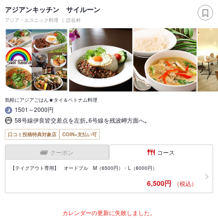
アジアンキッチン サイルーン
アジア・エスニック料理
読谷村
気軽にアジアごはん★タイ＆ベトナム料理
1501～2000円
58号線伊良皆交差点を左折｡6号線を残波岬方面へ｡
口コミ投稿特典対象店
COIN+支払い可
クーポン
コース
【テイクアウト専用】 オードブル M（6500円）・L（8000円）
6,500円
（税込）
カレンダーの更新に失敗しました。