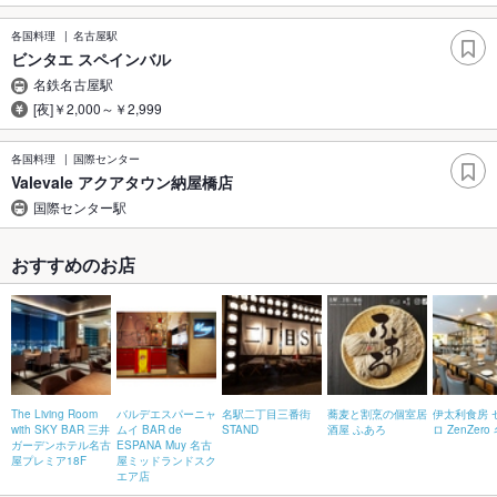
各国料理
名古屋駅
ビンタエ スペインバル
名鉄名古屋駅
[夜]￥2,000～￥2,999
各国料理
国際センター
Valevale アクアタウン納屋橋店
国際センター駅
おすすめのお店
The Living Room
バルデエスパーニャ
名駅二丁目三番街
蕎麦と割烹の個室居
伊太利食房 
with SKY BAR 三井
ムイ BAR de
STAND
酒屋 ふあろ
ロ ZenZer
ガーデンホテル名古
ESPANA Muy 名古
屋プレミア18F
屋ミッドランドスク
エア店