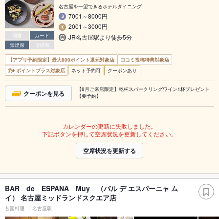
名古屋を一望できるホテルダイニング
7001～8000円
2001～3000円
個室
カード
JR名古屋駅より徒歩5分
禁煙席
喫煙席
【アプリ予約限定】最大800ポイント還元対象店
口コミ投稿特典対象店
ポイントプラス対象店
ネット予約可
クーポンあり
【8月ご来店限定】乾杯スパークリングワイン1杯プレゼント
クーポンを見る
【要予約】
カレンダーの更新に失敗しました。
下記ボタンを押して空席状況を更新してください。
空席状況を更新する
BAR de ESPANA Muy （バル デ エスパーニャ ム
イ） 名古屋ミッドランドスクエア店
各国料理
名古屋駅