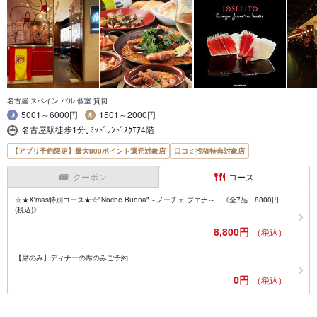
名古屋 スペイン バル 個室 貸切
5001～6000円
1501～2000円
名古屋駅徒歩1分｡ﾐｯﾄﾞﾗﾝﾄﾞｽｸｴｱ4階
【アプリ予約限定】最大800ポイント還元対象店
口コミ投稿特典対象店
クーポン
コース
☆★X'mas特別コース★☆"Noche Buena"～ノーチェ ブエナ～ 《全7品 8800円
(税込)》
8,800円
（税込）
【席のみ】ディナーの席のみご予約
0円
（税込）