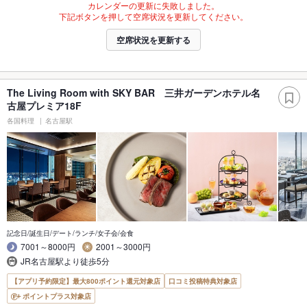
カレンダーの更新に失敗しました。
下記ボタンを押して空席状況を更新してください。
空席状況を更新する
The Living Room with SKY BAR 三井ガーデンホテル名
古屋プレミア18F
各国料理
名古屋駅
記念日/誕生日/デート/ランチ/女子会/会食
7001～8000円
2001～3000円
JR名古屋駅より徒歩5分
【アプリ予約限定】最大800ポイント還元対象店
口コミ投稿特典対象店
ポイントプラス対象店