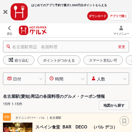
はじめてのアプリ予約で最大
1,000円分ポイントもらえる
ダウンロード
アプリで開く
戻る
マイメニュー
名古屋駅周辺 各国料理
変更
絞り込む
ポイントがつかえる
スマート支払い可
日付
時間
人数
名古屋駅(愛知)周辺の各国料理のグルメ・クーポン情報
15件 1-15件
地図から探す
PR
ダイニングバー・バル
名古屋駅
スペイン食堂 BAR DECO （バル デコ）