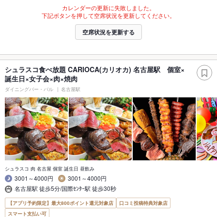
カレンダーの更新に失敗しました。
下記ボタンを押して空席状況を更新してください。
空席状況を更新する
シュラスコ食べ放題 CARIOCA(カリオカ) 名古屋駅 個室×
誕生日×女子会×肉×焼肉
ダイニングバー・バル
名古屋駅
シュラスコ 肉 名古屋 個室 誕生日 昼飲み
3001～4000円
3001～4000円
名古屋駅 徒歩5分/国際ｾﾝﾀｰ駅 徒歩30秒
【アプリ予約限定】最大800ポイント還元対象店
口コミ投稿特典対象店
スマート支払い可