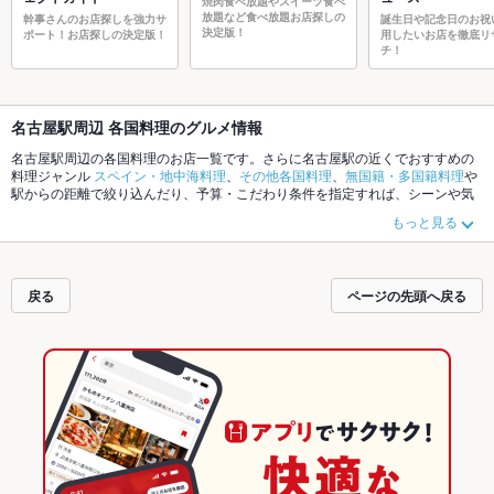
焼肉食べ放題やスイーツ食べ
放題など食べ放題お店探しの
幹事さんのお店探しを強力サ
誕生日や記念日のお祝
決定版！
ポート！お店探しの決定版！
用したいお店を徹底リ
チ！
名古屋駅周辺 各国料理のグルメ情報
名古屋駅周辺の各国料理のお店一覧です。さらに名古屋駅の近くでおすすめの
料理ジャンル
スペイン・地中海料理
、
その他各国料理
、
無国籍・多国籍料理
や
駅からの距離で絞り込んだり、予算・こだわり条件を指定すれば、シーンや気
分に合ったお店がサクサク探せます。ホットペッパーグルメなら、お得なクー
もっと見る
ポンはもちろん、こだわりメニューや季節のおすすめ料理など、お店の最新情
報をご紹介しているので安心！24時間使える簡単便利なネット予約が使えるお
店も拡大中です。友達どうしの飲み会にも、会社の宴会にも、デートやパーテ
ィーにもお得に便利にホットペッパーグルメをご利用ください。
戻る
ページの先頭へ戻る