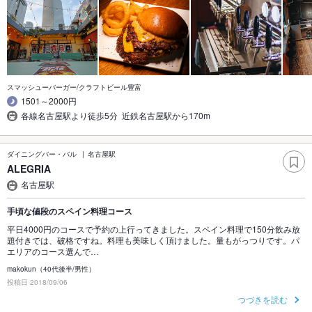
スマッシューバーガー/クラフトビール豊富
1501～2000円
各線名古屋駅より徒歩5分 近鉄名古屋駅から170m
ダイニングバー・バル
名古屋駅
ALEGRIA
名古屋駅
手頃な値段のスペイン料理コース
平日4000円のコースで予約の上行ってきました。スペイン料理で150分飲み放
題付きでは、破格ですね。料理も美味しく頂けました。量もがっつりです。パ
エリアのコース選んで…
makokun（40代後半/男性）
投稿日 2018/09/06
つづきを読む