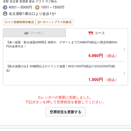
名駅 名古屋 居酒屋 宴会 テラス サク飲み
4001～5000円
1001～1500円
名古屋駅1番出口より徒歩1分!
口コミ投稿特典対象店
ポイントプラス対象店
クーポン
コース
【食べ放題・飲み放題(2時間)】焼肉や、デザートまで◎4980円(税込)☆限定特典500
円分金券付き！
4,980円
（税込）
【飲み放題のみ】30種類以上のドリンク放題！90分1500円(税込)/120分2000円(税
込)
1,500円
（税込）
カレンダーの更新に失敗しました。
下記ボタンを押して空席状況を更新してください。
空席状況を更新する