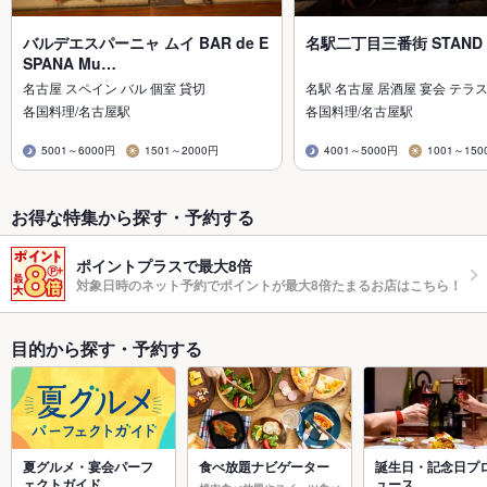
バルデエスパーニャ ムイ BAR de E
名駅二丁目三番街 STAND
SPANA Mu…
名古屋 スペイン バル 個室 貸切
名駅 名古屋 居酒屋 宴会 テラス
各国料理/名古屋駅
各国料理/名古屋駅
5001～6000円
1501～2000円
4001～5000円
1001～150
お得な特集から探す・予約する
ポイントプラスで最大8倍
対象日時のネット予約でポイントが最大8倍たまるお店はこちら！
目的から探す・予約する
夏グルメ・宴会パーフ
食べ放題ナビゲーター
誕生日・記念日プ
ェクトガイド
ュース