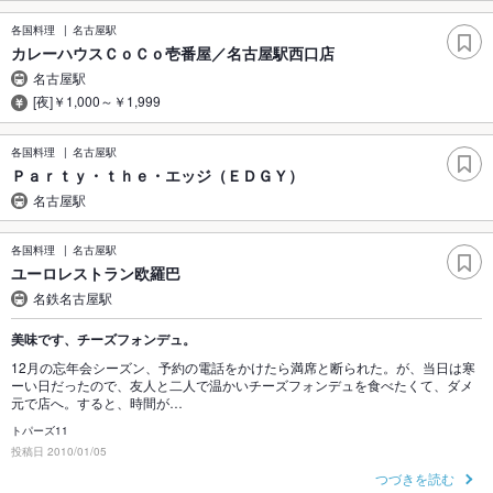
各国料理
名古屋駅
カレーハウスＣｏＣｏ壱番屋／名古屋駅西口店
名古屋駅
[夜]￥1,000～￥1,999
各国料理
名古屋駅
Ｐａｒｔｙ・ｔｈｅ・エッジ（ＥＤＧＹ）
名古屋駅
各国料理
名古屋駅
ユーロレストラン欧羅巴
名鉄名古屋駅
美味です、チーズフォンデュ。
12月の忘年会シーズン、予約の電話をかけたら満席と断られた。が、当日は寒
ーい日だったので、友人と二人で温かいチーズフォンデュを食べたくて、ダメ
元で店へ。すると、時間が…
トパーズ11
投稿日 2010/01/05
つづきを読む