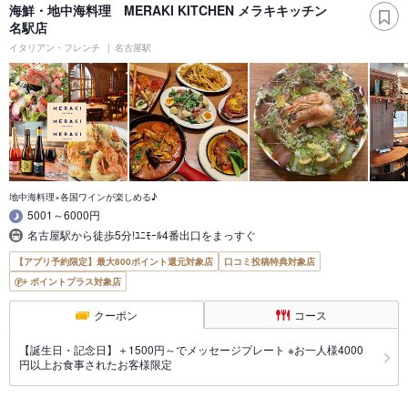
海鮮・地中海料理 MERAKI KITCHEN メラキキッチン
名駅店
イタリアン・フレンチ
名古屋駅
地中海料理×各国ワインが楽しめる♪
5001～6000円
名古屋駅から徒歩5分!ﾕﾆﾓｰﾙ4番出口をまっすぐ
【アプリ予約限定】最大800ポイント還元対象店
口コミ投稿特典対象店
ポイントプラス対象店
クーポン
コース
【誕生日・記念日】＋1500円～でメッセージプレート ※お一人様4000
円以上お食事されたお客様限定