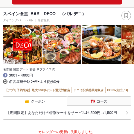
スペイン食堂 BAR DECO （バル デコ）
ダイニングバー・バル
名古屋駅
名古屋 個室 デート 宴会 サプライズ 肉
3001～4000円
名古屋総合駅ﾛｰﾀﾘｰより徒歩3分
【アプリ予約限定】最大800ポイント還元対象店
口コミ投稿特典対象店
COIN+支払い可
クーポン
コース
【期間限定】あなただけの特別ケーキをサービス♪4,500円→1,500円
カレンダーの更新に失敗しました。