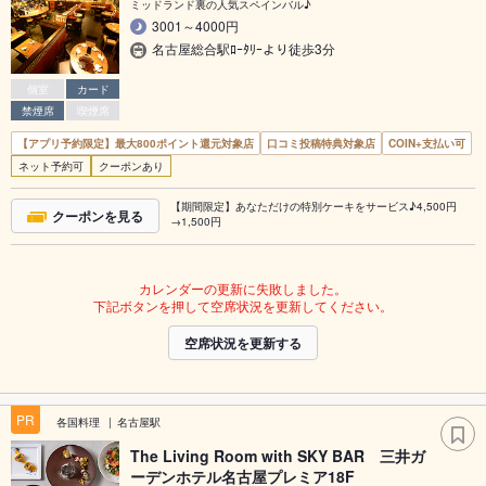
ミッドランド裏の人気スペインバル♪
3001～4000円
名古屋総合駅ﾛｰﾀﾘｰより徒歩3分
個室
カード
禁煙席
喫煙席
【アプリ予約限定】最大800ポイント還元対象店
口コミ投稿特典対象店
COIN+支払い可
ネット予約可
クーポンあり
【期間限定】あなただけの特別ケーキをサービス♪4,500円
クーポンを見る
→1,500円
カレンダーの更新に失敗しました。
下記ボタンを押して空席状況を更新してください。
空席状況を更新する
PR
各国料理
名古屋駅
The Living Room with SKY BAR 三井ガ
ーデンホテル名古屋プレミア18F